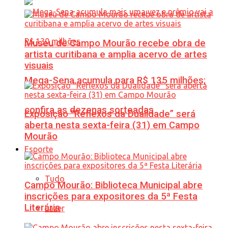
Museu de Campo Mourão recebe obra de
artista curitibana e amplia acervo de artes
visuais
Mega-Sena acumula para R$ 135 milhões;
confira as dezenas sorteadas
Exposição “Reflexos da Dualidade” será
aberta nesta sexta-feira (31) em Campo
Mourão
Esporte
Tudo
Campo Mourão: Biblioteca Municipal abre
inscrições para expositores da 5ª Festa
Literária
Lazer