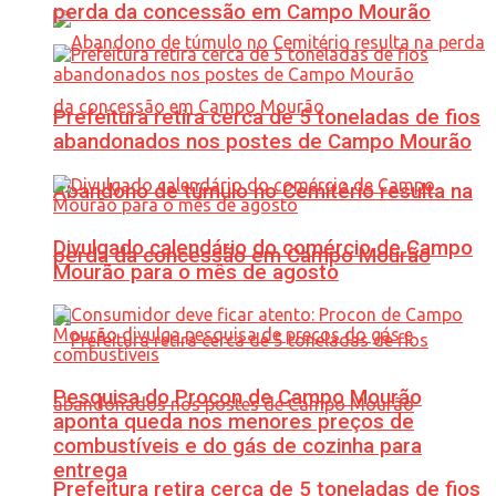
perda da concessão em Campo Mourão
Prefeitura retira cerca de 5 toneladas de fios
abandonados nos postes de Campo Mourão
Abandono de túmulo no Cemitério resulta na
Divulgado calendário do comércio de Campo
perda da concessão em Campo Mourão
Mourão para o mês de agosto
Pesquisa do Procon de Campo Mourão
aponta queda nos menores preços de
combustíveis e do gás de cozinha para
entrega
Prefeitura retira cerca de 5 toneladas de fios