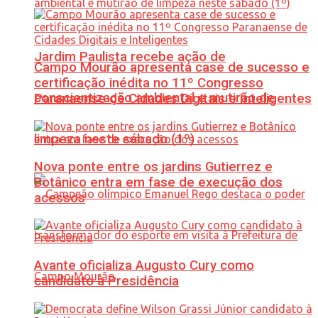
Jardim Paulista recebe ação de
Campo Mourão apresenta case de sucesso e
certificação inédita no 11º Congresso
conscientização ambiental e mutirão de
Paranaense de Cidades Digitais e Inteligentes
limpeza neste sábado (1º)
Nova ponte entre os jardins Gutierrez e
Botânico entra em fase de execução dos
acessos
Avante oficializa Augusto Cury como
candidato à Presidência