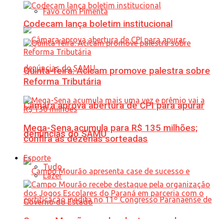
Favo com Pimenta
Codecam lança boletim institucional
Quinta-feira: Acicam promove palestra sobre
Reforma Tributária
Câmara aprova abertura de CPI para apurar
Mega-Sena acumula para R$ 135 milhões;
denúncias do SAMU
confira as dezenas sorteadas
Esporte
Tudo
Lazer