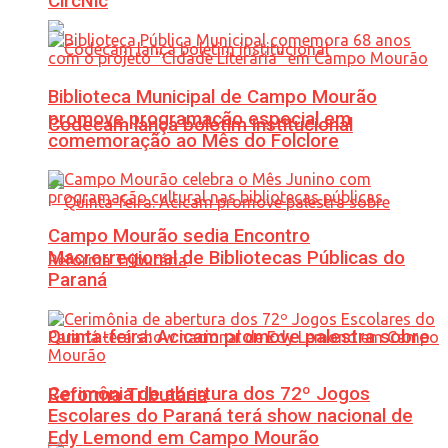
CircNic
Biblioteca Municipal de Campo Mourão
promove programação especial em
Codecam lança boletim institucional
comemoração ao Mês do Folclore
Campo Mourão sedia Encontro
Macrorregional de Bibliotecas Públicas do
Paraná
Quinta-feira: Acicam promove palestra sobre
Cerimônia de abertura dos 72º Jogos
Reforma Tributária
Escolares do Paraná terá show nacional de
Edy Lemond em Campo Mourão