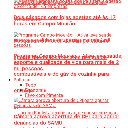
Dois sábados com lojas abertas até às 17
horas em Campo Mourão
Pesquisa do Procon de Campo Mourão
Programa Campo Mourão + Ativa leva saúde,
aponta queda nos menores preços de
esporte e qualidade de vida para mais de 2
mil pessoas
combustíveis e do gás de cozinha para
Política
Tudo
Economia
entrega
Favo com Pimenta
Câmara aprova abertura de CPI para apurar
denúncias do SAMU