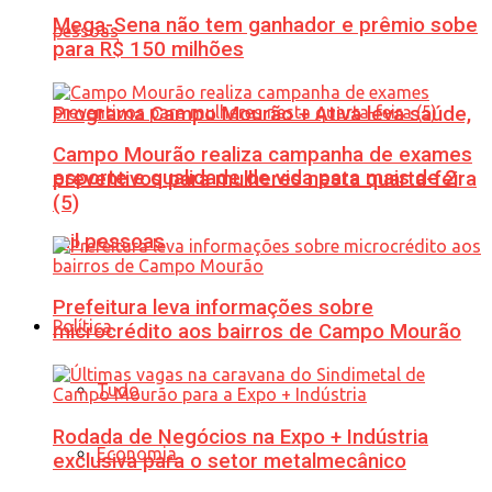
Mega-Sena não tem ganhador e prêmio sobe
para R$ 150 milhões
Programa Campo Mourão + Ativa leva saúde,
Campo Mourão realiza campanha de exames
esporte e qualidade de vida para mais de 2
preventivos para mulheres nesta quarta-feira
(5)
mil pessoas
Prefeitura leva informações sobre
Política
microcrédito aos bairros de Campo Mourão
Tudo
Rodada de Negócios na Expo + Indústria
Economia
exclusiva para o setor metalmecânico