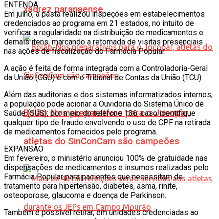
ENTENDA
xadrez paranaense
Em julho, a pasta realizou inspeções em estabelecimentos
credenciados ao programa em 21 estados, no intuito de
verificar a regularidade na distribuição de medicamentos e
demais itens, marcando a retomada de visitas presenciais
nas ações de fiscalização do Farmácia Popular.
A ação é feita de forma integrada com a Controladoria-Geral
da União (CGU) e com o Tribunal de Contas da União (TCU).
Além das auditorias e dos sistemas informatizados internos,
a população pode acionar a Ouvidoria do Sistema Único de
Bolão: Nos preparativos para o Jocopar,
Saúde (SUS), por meio do telefone 136, caso identifique
qualquer tipo de fraude envolvendo o uso de CPF na retirada
de medicamentos fornecidos pelo programa.
atletas do SinConCam são campeões
EXPANSÃO
Em fevereiro, o ministério anunciou 100% de gratuidade nas
dispensações de medicamentos e insumos realizadas pelo
Farmácia Popular para pacientes que necessitam de
tratamento para hipertensão, diabetes, asma, rinite,
osteoporose, glaucoma e doença de Parkinson.
Também é possível retirar, em unidades credenciadas ao