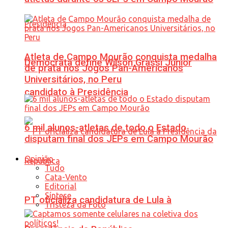
Atleta de Campo Mourão conquista medalha
Democrata define Wilson Grassi Júnior
de prata nos Jogos Pan-Americanos
Universitários, no Peru
candidato à Presidência
6 mil alunos-atletas de todo o Estado
disputam final dos JEPs em Campo Mourão
Opinião
Tudo
Cata-Vento
Editorial
Síntese
PT oficializa candidatura de Lula à
Tristeza da Foto