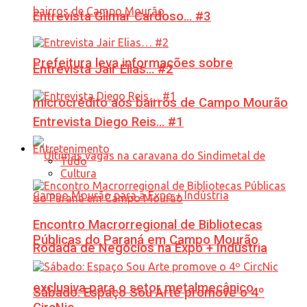
Entrevista Gilmar Cardoso… #3
Prefeitura leva informações sobre
Entrevista Jair Elias… #2
microcrédito aos bairros de Campo Mourão
Entrevista Diego Reis… #1
Entretenimento
Tudo
Cultura
Encontro Macrorregional de Bibliotecas
Públicas do Paraná em Campo Mourão
Rodada de Negócios na Expo + Indústria
exclusiva para o setor metalmecânico
Sábado: Espaço Sou Arte promove o 4º