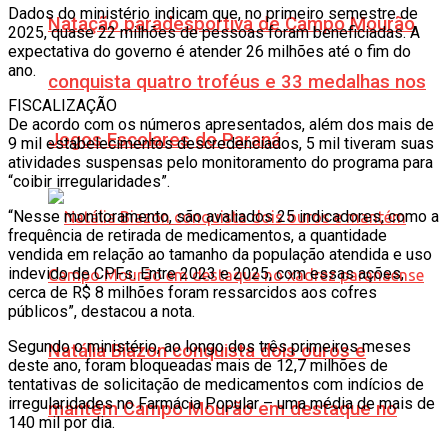
Dados do ministério indicam que, no primeiro semestre de
Natação paradesportiva de Campo Mourão
2025, quase 22 milhões de pessoas foram beneficiadas. A
expectativa do governo é atender 26 milhões até o fim do
ano.
conquista quatro troféus e 33 medalhas nos
FISCALIZAÇÃO
De acordo com os números apresentados, além dos mais de
Jogos Escolares do Paraná
9 mil estabelecimentos descredenciados, 5 mil tiveram suas
atividades suspensas pelo monitoramento do programa para
“coibir irregularidades”.
“Nesse monitoramento, são avaliados 25 indicadores, como a
frequência de retirada de medicamentos, a quantidade
vendida em relação ao tamanho da população atendida e uso
indevido de CPFs. Entre 2023 e 2025, com essas ações,
cerca de R$ 8 milhões foram ressarcidos aos cofres
públicos”, destacou a nota.
Segundo o ministério, ao longo dos três primeiros meses
Natália Biazon conquista dois ouros e
deste ano, foram bloqueadas mais de 12,7 milhões de
tentativas de solicitação de medicamentos com indícios de
irregularidades no Farmácia Popular – uma média de mais de
mantém Campo Mourão em destaque no
140 mil por dia.