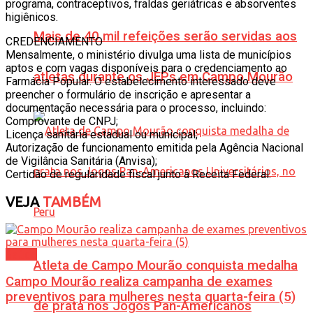
programa, contraceptivos, fraldas geriátricas e absorventes
higiênicos.
Mais de 40 mil refeições serão servidas aos
CREDENCIAMENTO
Mensalmente, o ministério divulga uma lista de municípios
aptos e com vagas disponíveis para o credenciamento ao
atletas durante os JEPs em Campo Mourão
Farmácia Popular. O estabelecimento interessado deve
preencher o formulário de inscrição e apresentar a
documentação necessária para o processo, incluindo:
Comprovante de CNPJ;
Licença sanitária estadual ou municipal;
Autorização de funcionamento emitida pela Agência Nacional
de Vigilância Sanitária (Anvisa);
Certidão de regularidade fiscal junto à Receita Federal.
VEJA
TAMBÉM
Saúde
Atleta de Campo Mourão conquista medalha
Campo Mourão realiza campanha de exames
preventivos para mulheres nesta quarta-feira (5)
de prata nos Jogos Pan-Americanos