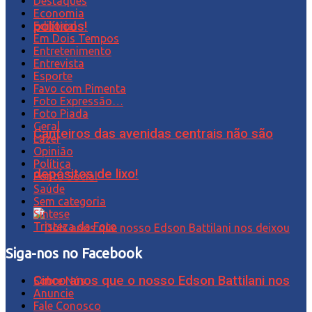
Destaques
Economia
políticos!
Editorial
Em Dois Tempos
Entretenimento
Entrevista
Esporte
Favo com Pimenta
Foto Expressão…
Foto Piada
Geral
Canteiros das avenidas centrais não são
Lazer
Opinião
Política
depósitos de lixo!
Ponto Social
Saúde
Sem categoria
Síntese
Tristeza da Foto
Siga-nos no Facebook
Cinco anos que o nosso Edson Battilani nos
Sobre Nós
Anuncie
Fale Conosco