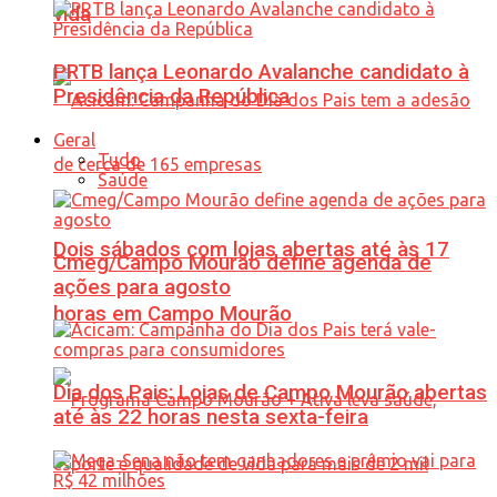
vida
PRTB lança Leonardo Avalanche candidato à
Presidência da República
Geral
Tudo
Saúde
Dois sábados com lojas abertas até às 17
Cmeg/Campo Mourão define agenda de
ações para agosto
horas em Campo Mourão
Dia dos Pais: Lojas de Campo Mourão abertas
até às 22 horas nesta sexta-feira