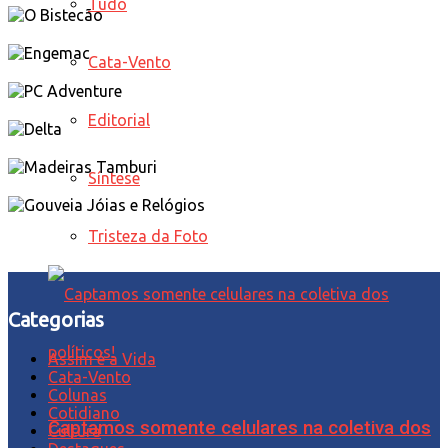
Tudo
Cata-Vento
Editorial
Síntese
Tristeza da Foto
Categorias
Assim é a Vida
Cata-Vento
Colunas
Cotidiano
Captamos somente celulares na coletiva dos
Cultura