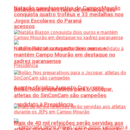
Natação paradesportiva de Campo Mourão
Botânico entra em fase de execução dos
conquista quatro troféus e 33 medalhas nos
Jogos Escolares do Paraná
acessos
Natália Biazon conquista dois ouros e
mantém Campo Mourão em destaque no
xadrez paranaense
Avante oficializa Augusto Cury como
Bolão: Nos preparativos para o Jocopar,
atletas do SinConCam são campeões
candidato à Presidência
Mais de 40 mil refeições serão servidas aos
atletas durante os JEPs em Campo Mourão