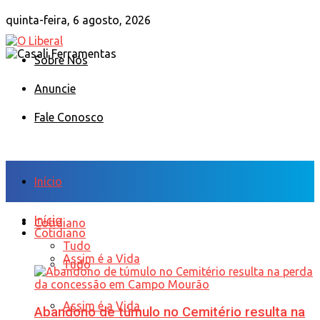
quinta-feira, 6 agosto, 2026
Sobre Nós
Anuncie
Fale Conosco
Início
Início
Cotidiano
Cotidiano
Tudo
Assim é a Vida
Tudo
Assim é a Vida
Abandono de túmulo no Cemitério resulta na