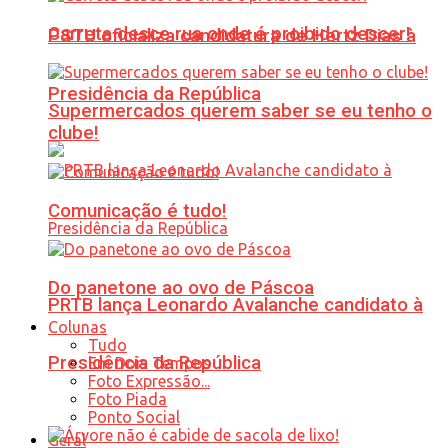
Carreta desce rua onde é proibido descer!
PSTU oficializa candidatura de Hertz Dias à
Presidência da República
Supermercados querem saber se eu tenho o
clube!
Comunicação é tudo!
Do panetone ao ovo de Páscoa
PRTB lança Leonardo Avalanche candidato à
Colunas
Tudo
Presidência da República
Em Dois Tempos
Foto Expressão...
Foto Piada
Ponto Social
Geral