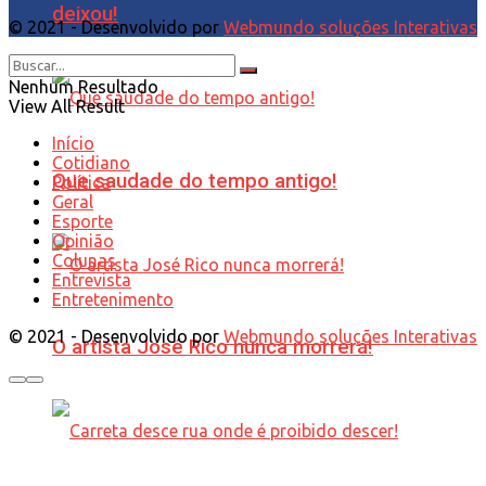
deixou!
© 2021 - Desenvolvido por
Webmundo soluções Interativas
Nenhum Resultado
View All Result
Início
Cotidiano
Que saudade do tempo antigo!
Política
Geral
Esporte
Opinião
Colunas
Entrevista
Entretenimento
© 2021 - Desenvolvido por
Webmundo soluções Interativas
O artista José Rico nunca morrerá!