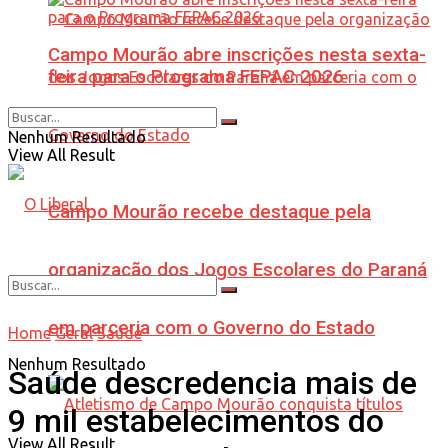
Campo Mourão abre inscrições nesta sexta-
feira para o Programa FEPAC 2026
Nenhum Resultado
View All Result
Campo Mourão recebe destaque pela
organização dos Jogos Escolares do Paraná
em parceria com o Governo do Estado
Home
Geral
Saúde
Nenhum Resultado
Saúde descredencia mais de
9 mil estabelecimentos do
View All Result