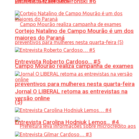
para R$ 150 milhões
Entrevista Izael Skowronski #6
Cortejo Natalino de Campo Mourão é um dos
maiores do Paraná
Entrevista Roberto Cardoso… #5
Campo Mourão realiza campanha de exames
preventivos para mulheres nesta quarta-feira
Jornal O LIBERAL retoma as entrevistas na
versão online
(5)
Entrevista Carolina Hodniuk Lemos… #4