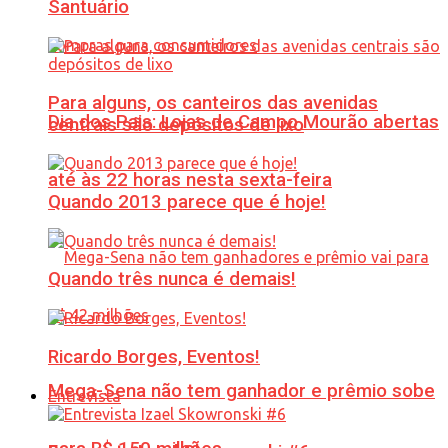
Santuário
Para alguns, os canteiros das avenidas
Dia dos Pais: Lojas de Campo Mourão abertas
centrais são depósitos de lixo
até às 22 horas nesta sexta-feira
Quando 2013 parece que é hoje!
Quando três nunca é demais!
Ricardo Borges, Eventos!
Mega-Sena não tem ganhador e prêmio sobe
Entrevista