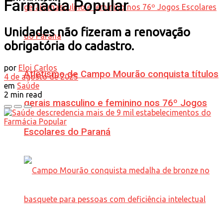
Farmácia Popular
Unidades não fizeram a renovação
obrigatória do cadastro.
por
Eloi Carlos
Atletismo de Campo Mourão conquista títulos
4 de agosto de 2025
em
Saúde
2 min read
gerais masculino e feminino nos 76º Jogos
Escolares do Paraná