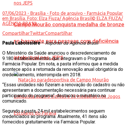
07/06/2023 - Brasília - Foto de arquivo - Farmácia Popular
em Brasília. Foto: Elza Fiuza/ Agência Brasil© ELZA FIUZA/
AGÊNCIA BRASIL
Campo Mourão conquista medalha de bronze
Compartilhar
Twittar
Compartilhar
no basquete para pessoas com deficiência
Paula Laboissière
–
Repórter da Agência Brasil
O Ministério da Saúde anunciou o descredenciamento de
intelectual nos JEPS
9.180 estabelecimentos que integravam o Programa
Farmácia Popular. Em nota, a pasta informou que a medida
acontece após a retomada da renovação anual obrigatória do
credenciamento, interrompida em 2018.
“Essas unidades não fizeram a renovação do cadastro ou não
apresentaram a documentação necessária para continuar
participando do programa”, destacou o ministério no
comunicado.
Segundo a pasta, 24 mil estabelecimentos seguem
credenciados ao programa. Atualmente, 41 itens são
fornecidos gratuitamente via Farmácia Popular.