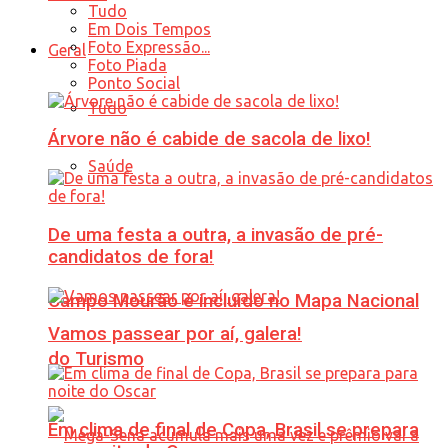
Tudo
Em Dois Tempos
Foto Expressão...
Geral
Foto Piada
Ponto Social
Tudo
Árvore não é cabide de sacola de lixo!
Saúde
De uma festa a outra, a invasão de pré-
candidatos de fora!
Campo Mourão é incluído no Mapa Nacional
Vamos passear por aí, galera!
do Turismo
Em clima de final de Copa, Brasil se prepara