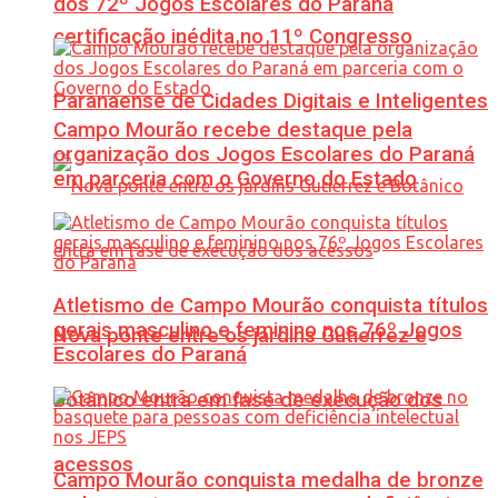
dos 72º Jogos Escolares do Paraná
certificação inédita no 11º Congresso
Paranaense de Cidades Digitais e Inteligentes
Campo Mourão recebe destaque pela
organização dos Jogos Escolares do Paraná
em parceria com o Governo do Estado
Atletismo de Campo Mourão conquista títulos
gerais masculino e feminino nos 76º Jogos
Nova ponte entre os jardins Gutierrez e
Escolares do Paraná
Botânico entra em fase de execução dos
acessos
Campo Mourão conquista medalha de bronze