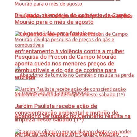
Divulgado calendário do comércio de Campo
Prefeitura de Campo Mourão promove ações
Mourão para o mês de agosto
do Agosto Lilás para fortalecer o
enfrentamento à violência contra a mulher
Pesquisa do Procon de Campo Mourão
aponta queda nos menores preços de
combustíveis e do gás de cozinha para
entrega
Jardim Paulista recebe ação de
conscientização ambiental e mutirão de
Abandono de túmulo no Cemitério resulta na
limpeza neste sábado (1º)
perda da concessão em Campo Mourão