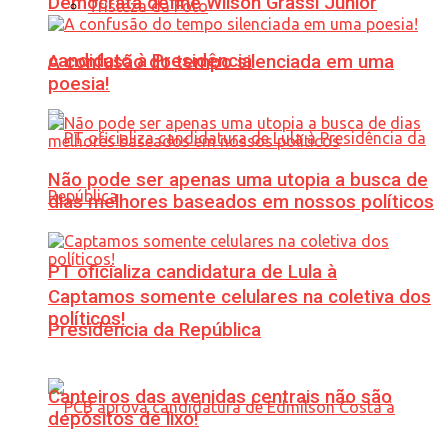
Democrata define Wilson Grassi Júnior
Tristeza da Foto
candidato à Presidência
A confusão do tempo silenciada em uma
poesia!
Não pode ser apenas uma utopia a busca de
dias melhores baseados em nossos políticos
PT oficializa candidatura de Lula à
Captamos somente celulares na coletiva dos
políticos!
Presidência da República
Canteiros das avenidas centrais não são
depósitos de lixo!