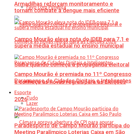
Armadilhas reforçam monitoramento e
Favo com Pimenta
tornam combate à dengue mais eficiente
Campo Mourão eleva nota do IDEB para 7,1 e
supera média estadual no ensino municipal
Saiba quando começa a propaganda eleitoral
Campo Mourão é premiada no 11º Congresso
Paranaense de Cidades Digitais e Inteligentes
e conheça as novas regras para as Eleições
Esporte
Tudo
2026
Lazer
Paradesporto de Campo Mourão participa do
Meeting Paralímpico Loterias Caixa em São