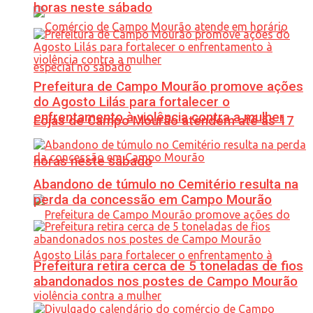
horas neste sábado
Prefeitura de Campo Mourão promove ações
do Agosto Lilás para fortalecer o
enfrentamento à violência contra a mulher
Lojas de Campo Mourão atendem até às 17
horas neste sábado
Abandono de túmulo no Cemitério resulta na
perda da concessão em Campo Mourão
Prefeitura retira cerca de 5 toneladas de fios
abandonados nos postes de Campo Mourão