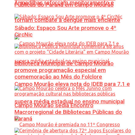
Armadilhas reforçam monitoramento e
Públicas do Paraná em Campo Mourão
tornam combate à dengue mais eficiente
Sábado: Espaço Sou Arte promove o 4º
CircNic
Biblioteca Municipal de Campo Mourão
promove programação especial em
comemoração ao Mês do Folclore
Campo Mourão eleva nota do IDEB para 7,1 e
supera média estadual no ensino municipal
Campo Mourão sedia Encontro
Macrorregional de Bibliotecas Públicas do
Paraná