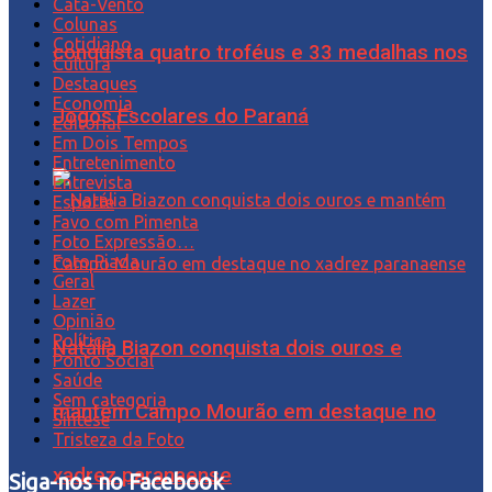
Cata-Vento
Colunas
Cotidiano
conquista quatro troféus e 33 medalhas nos
Cultura
Destaques
Economia
Jogos Escolares do Paraná
Editorial
Em Dois Tempos
Entretenimento
Entrevista
Esporte
Favo com Pimenta
Foto Expressão…
Foto Piada
Geral
Lazer
Opinião
Política
Natália Biazon conquista dois ouros e
Ponto Social
Saúde
Sem categoria
mantém Campo Mourão em destaque no
Síntese
Tristeza da Foto
xadrez paranaense
Siga-nos no Facebook