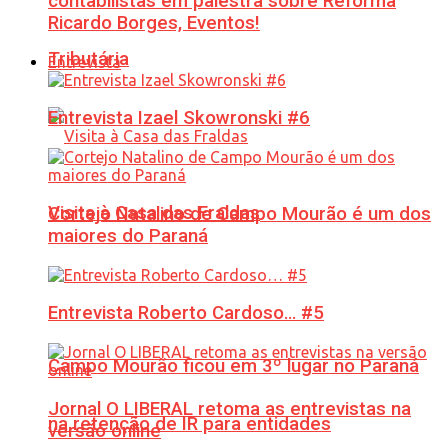
contabilistas em palestra sobre Reforma
Ricardo Borges, Eventos!
Tributária
Entrevista
Entrevista Izael Skowronski #6
Visita à Casa das Fraldas
Cortejo Natalino de Campo Mourão é um dos
maiores do Paraná
Entrevista Roberto Cardoso… #5
Campo Mourão ficou em 3º lugar no Paraná
Jornal O LIBERAL retoma as entrevistas na
na retenção de IR para entidades
versão online