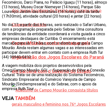
Fecomércio, Darci Piana, no Palácio Iguaçu (11 horas), almoço
(13 horas), Museu Oscar Niemeyer (14 horas), Parque São
Lourenço/Jardim das Esculturas (16 horas), café da tarde
(17h30min), atividade cultural (20 horas) e jantar (22 horas).
No dia 17, a partir das 9 horas, será realizado o Safari Urbano,
com a programação preparada pelo Sebrae. Uma consultora
de tendências da entidade coordenará a visita guiada a cinco
empresas destaques de Curitiba. O encerramento está
Campo Mourão recebe destaque pela
marcado para às 17 horas, com o retorno do grupo a Campo
Mourão. Ainda restam algumas vagas e as interessadas em
participar devem entrar em contato com a empresa Ruth Tur
organização dos Jogos Escolares do Paraná
(44) 99940-0410.
A viagem mobiliza dois projetos desenvolvidos pela
Cmeg/Campo Mourão: SOL – Superação do Olhar e Conexão
em parceria com o Governo do Estado
Cultural. Trata-se de uma realização do Sistema Fecomércio,
Sindicato Empresarial do Comércio Varejista de Campo
Mourão (Sindiempresarial) e do Sebrae, com o apoio da
empresa Ruth Tour.
VEJA
TAMBÉM