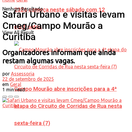
Nenhum Resultado
2026 começa neste sábado com 12
Safari Urbano e visitas levam
Cmeg/Campo Mourão a
confrontos
View All Result
Curitiba
Organizadores informam que ainda
restam algumas vagas.
por
Assessoria
22 de setembro de 2025
em
Geral
Campo Mourão abre inscrições para a 4ª
1 min read
etapa do Circuito de Corridas de Rua nesta
sexta-feira (7)