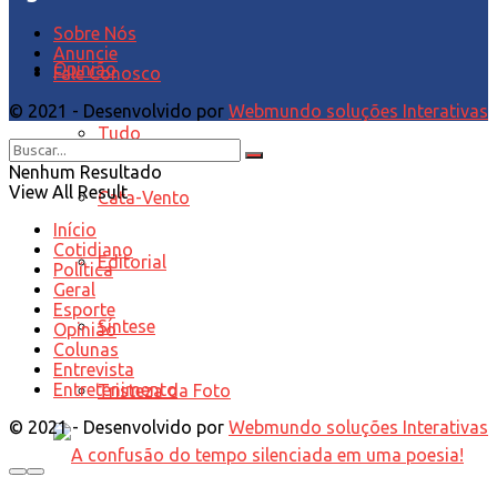
Sobre Nós
Anuncie
Opinião
Fale Conosco
© 2021 - Desenvolvido por
Webmundo soluções Interativas
Tudo
Nenhum Resultado
View All Result
Cata-Vento
Início
Cotidiano
Editorial
Política
Geral
Esporte
Síntese
Opinião
Colunas
Entrevista
Entretenimento
Tristeza da Foto
© 2021 - Desenvolvido por
Webmundo soluções Interativas