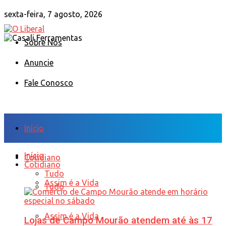
sexta-feira, 7 agosto, 2026
Sobre Nós
Anuncie
Fale Conosco
Início
Início
Cotidiano
Cotidiano
Tudo
Assim é a Vida
Tudo
Assim é a Vida
Lojas de Campo Mourão atendem até às 17