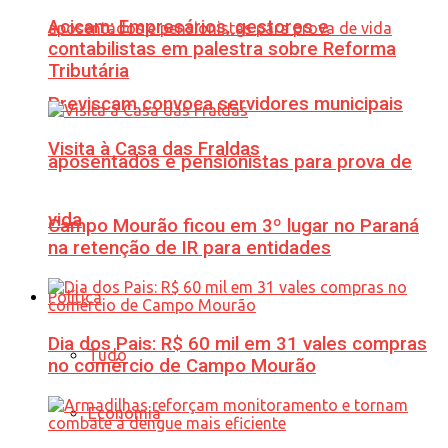
Acicam: Empresários, gestores e
contabilistas em palestra sobre Reforma
Tributária
Previscam convoca servidores municipais
Visita à Casa das Fraldas
aposentados e pensionistas para prova de
vida
Campo Mourão ficou em 3º lugar no Paraná
na retenção de IR para entidades
Política
Dia dos Pais: R$ 60 mil em 31 vales compras
Tudo
no comércio de Campo Mourão
Economia