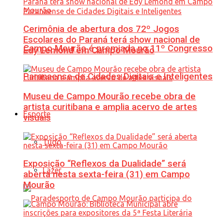
Cerimônia de abertura dos 72º Jogos
Escolares do Paraná terá show nacional de
Campo Mourão é premiada no 11º Congresso
Edy Lemond em Campo Mourão
Paranaense de Cidades Digitais e Inteligentes
Museu de Campo Mourão recebe obra de
artista curitibana e amplia acervo de artes
Esporte
visuais
Tudo
Exposição “Reflexos da Dualidade” será
Lazer
aberta nesta sexta-feira (31) em Campo
Mourão