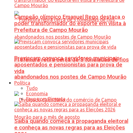
Campeão olímpico Emanuel Rego destaca o
poder transformador do esporte em visita à
Prefeitura de Campo Mourão
Previscam convoca servidores municipais
Prefeitura retira cerca de 5 toneladas de fios
aposentados e pensionistas para prova de
vida
abandonados nos postes de Campo Mourão
Política
Tudo
Economia
Favo com Pimenta
Saiba quando começa a propaganda eleitoral
e conheça as novas regras para as Eleições