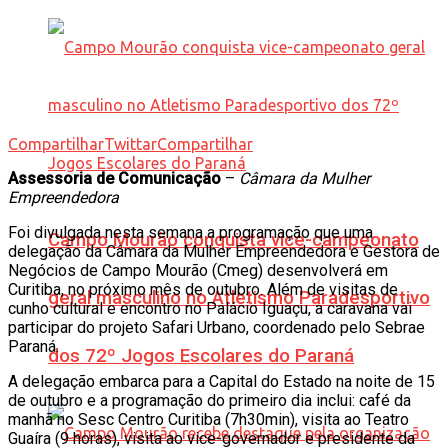
Compartilhar
Twittar
Compartilhar
Assessoria de Comunicação
–
Câmara da Mulher
Empreendedora
Foi divulgada nesta semana a programação que uma
Campo Mourão conquista vice-campeonato
delegação da Câmara da Mulher Empreendedora e Gestora de
Negócios de Campo Mourão (Cmeg) desenvolverá em
Curitiba, no próximo mês de outubro. Além de visitas de
geral masculino no Atletismo Paradesportivo
cunho cultural e encontro no Palácio Iguaçu, a caravana vai
participar do projeto Safari Urbano, coordenado pelo Sebrae
Paraná.
dos 72º Jogos Escolares do Paraná
A delegação embarca para a Capital do Estado na noite de 15
de outubro e a programação do primeiro dia inclui: café da
manhã no Sesc Centro Curitiba (7h30min), visita ao Teatro
Guaíra (9 horas), visita ao vice-governador e presidente da