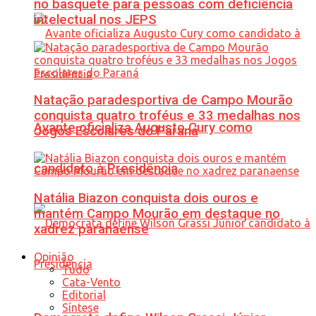
no basquete para pessoas com deficiência
intelectual nos JEPS
Natação paradesportiva de Campo Mourão
conquista quatro troféus e 33 medalhas nos
Avante oficializa Augusto Cury como
Jogos Escolares do Paraná
candidato à Presidência
Natália Biazon conquista dois ouros e
mantém Campo Mourão em destaque no
xadrez paranaense
Opinião
Tudo
Cata-Vento
Editorial
Síntese