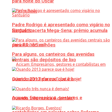
para noite do Oscar
Padre Rodrigo é apresentado como vigário no
Santuário
Ninguém acerta Mega-Sena; prêmio acumula
para R$ 165 milhões
Para alguns, os canteiros das avenidas
centrais são depósitos de lixo
Quando 2013 parece que é hoje!
Acicam: Empresários, gestores e
Quando três nunca é demais!