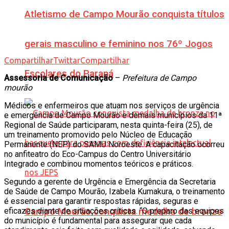
Atletismo de Campo Mourão conquista títulos
gerais masculino e feminino nos 76º Jogos
Compartilhar
Twittar
Compartilhar
Escolares do Paraná
Assessoria de Comunicação
–
Prefeitura de Campo
mourão
Médicos e enfermeiros que atuam nos serviços de urgência
e emergência de Campo Mourão e demais municípios da 11ª
Regional de Saúde participaram, nesta quinta-feira (25), de
um treinamento promovido pelo Núcleo de Educação
Permanente (NEP) do SAMU Noroeste. A capacitação ocorreu
no anfiteatro do Eco-Campus do Centro Universitário
Integrado e combinou momentos teóricos e práticos.
Segundo a gerente de Urgência e Emergência da Secretaria
de Saúde de Campo Mourão, Izabela Kumakura, o treinamento
é essencial para garantir respostas rápidas, seguras e
eficazes diante de situações críticas. “O preparo das equipes
Campo Mourão conquista medalha de bronze
do município é fundamental para assegurar que cada