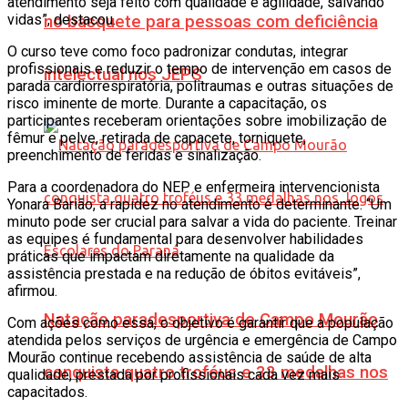
atendimento seja feito com qualidade e agilidade, salvando
vidas”, destacou.
no basquete para pessoas com deficiência
O curso teve como foco padronizar condutas, integrar
profissionais e reduzir o tempo de intervenção em casos de
intelectual nos JEPS
parada cardiorrespiratória, politraumas e outras situações de
risco iminente de morte. Durante a capacitação, os
participantes receberam orientações sobre imobilização de
fêmur e pelve, retirada de capacete, torniquete,
preenchimento de feridas e sinalização.
Para a coordenadora do NEP e enfermeira intervencionista
Yonara Barião, a rapidez no atendimento é determinante. “Um
minuto pode ser crucial para salvar a vida do paciente. Treinar
as equipes é fundamental para desenvolver habilidades
práticas que impactam diretamente na qualidade da
assistência prestada e na redução de óbitos evitáveis”,
afirmou.
Natação paradesportiva de Campo Mourão
Com ações como essa, o objetivo é garantir que a população
atendida pelos serviços de urgência e emergência de Campo
Mourão continue recebendo assistência de saúde de alta
conquista quatro troféus e 33 medalhas nos
qualidade, prestada por profissionais cada vez mais
capacitados.