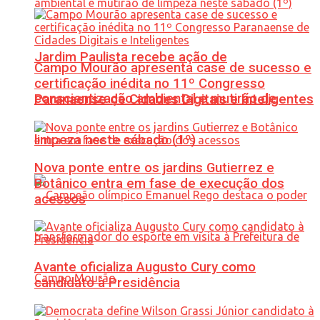
Jardim Paulista recebe ação de
Campo Mourão apresenta case de sucesso e
certificação inédita no 11º Congresso
conscientização ambiental e mutirão de
Paranaense de Cidades Digitais e Inteligentes
limpeza neste sábado (1º)
Nova ponte entre os jardins Gutierrez e
Botânico entra em fase de execução dos
acessos
Avante oficializa Augusto Cury como
candidato à Presidência