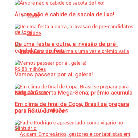
Árvore não é cabide de sacola de lixo!
Tudo
Saúde
De uma festa a outra, a invasão de pré-
candidatos de fora!
Vamos passear por aí, galera!
Ninguém acerta Mega-Sena; prêmio acumula
Em clima de final de Copa, Brasil se prepara
para R$ 165 milhões
para noite do Oscar