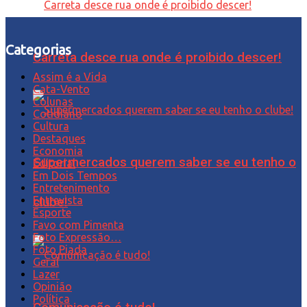
Categorias
Carreta desce rua onde é proibido descer!
Assim é a Vida
Cata-Vento
Colunas
Cotidiano
Cultura
Destaques
Economia
Supermercados querem saber se eu tenho o
Editorial
Em Dois Tempos
Entretenimento
Entrevista
clube!
Esporte
Favo com Pimenta
Foto Expressão…
Foto Piada
Geral
Lazer
Opinião
Política