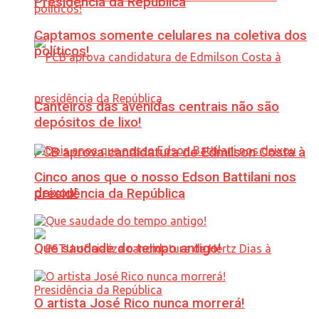
Presidência da República
Captamos somente celulares na coletiva dos
políticos!
Canteiros das avenidas centrais não são
depósitos de lixo!
PCB aprova candidatura de Edmilson Costa à
Cinco anos que o nosso Edson Battilani nos
deixou!
presidência da República
Que saudade do tempo antigo!
O artista José Rico nunca morrerá!