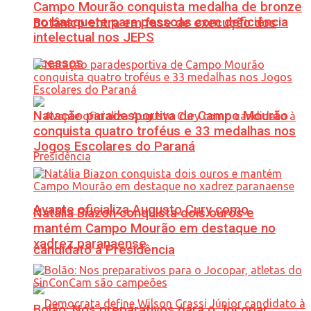
Campo Mourão conquista medalha de bronze
no basquete para pessoas com deficiência
Botânico entra em fase de execução dos
intelectual nos JEPS
acessos
Natação paradesportiva de Campo Mourão
conquista quatro troféus e 33 medalhas nos
Jogos Escolares do Paraná
Avante oficializa Augusto Cury como
Natália Biazon conquista dois ouros e
mantém Campo Mourão em destaque no
xadrez paranaense
candidato à Presidência
Bolão: Nos preparativos para o Jocopar,