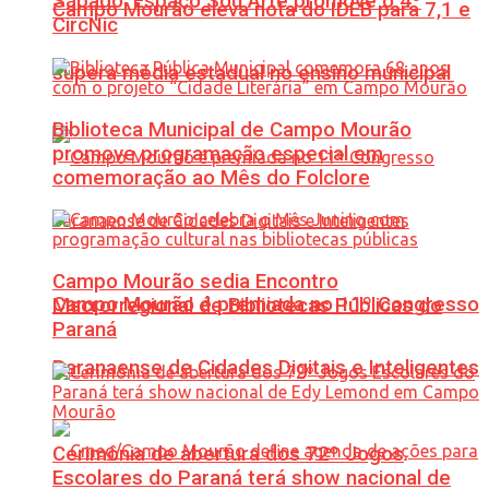
Sábado: Espaço Sou Arte promove o 4º
Campo Mourão eleva nota do IDEB para 7,1 e
CircNic
supera média estadual no ensino municipal
Biblioteca Municipal de Campo Mourão
promove programação especial em
comemoração ao Mês do Folclore
Campo Mourão sedia Encontro
Campo Mourão é premiada no 11º Congresso
Macrorregional de Bibliotecas Públicas do
Paraná
Paranaense de Cidades Digitais e Inteligentes
Cerimônia de abertura dos 72º Jogos
Escolares do Paraná terá show nacional de