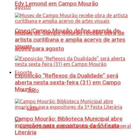
Edy Lemond em Campo Mourão
Cmeg/Campo Mourão define agenda de
Museu de Campo Mourão recebe obra de
artista curitibana e amplia acervo de artes
visuais
ações para agosto
Esporte
Exposição “Reflexos da Dualidade” será
aberta nesta sexta-feira (31) em Campo
Mourão
Tudo
Lazer
Campo Mourão: Biblioteca Municipal abre
inscrições para expositores da 5ª Festa
Literária