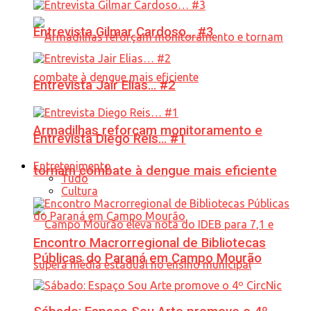
Entrevista Gilmar Cardoso… #3
Entrevista Jair Elias… #2
Armadilhas reforçam monitoramento e
Entrevista Diego Reis… #1
Entretenimento
tornam combate à dengue mais eficiente
Tudo
Cultura
Encontro Macrorregional de Bibliotecas
Públicas do Paraná em Campo Mourão