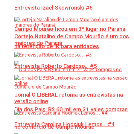
Entrevista Izael Skowronski #6
Campo Mourão ficou em 3º lugar no Paraná
Cortejo Natalino de Campo Mourão é um dos
maiores do Paraná
na retenção de IR para entidades
Entrevista Roberto Cardoso… #5
Jornal O LIBERAL retoma as entrevistas na
versão online
Dia dos Pais: R$ 60 mil em 31 vales compras
Entrevista Carolina Hodniuk Lemos… #4
no comércio de Campo Mourão