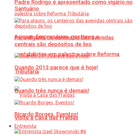
Padre Rodrigo é apresentado como vigário no
Santuário
Acicam: Empresários, gestores e
Para alguns, os canteiros das avenidas
centrais são depósitos de lixo
contabilistas em palestra sobre Reforma
Quando 2013 parece que é hoje!
Tributária
Quando três nunca é demais!
Ricardo Borges, Eventos!
Visita à Casa das Fraldas
Entrevista