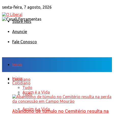
sexta-feira, 7 agosto, 2026
Sobre Nós
Anuncie
Fale Conosco
Início
Início
Cotidiano
Cotidiano
Tudo
Assim é a Vida
Tudo
Assim é a Vida
Abandono de túmulo no Cemitério resulta na