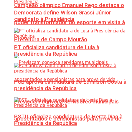
Campeão olímpico Emanuel Rego destaca o
Democrata define Wilson Grassi Júnior
candidato à Presidência
poder transformador do esporte em visita à
Prefeitura de Campo Mourão
PT oficializa candidatura de Lula à
Presidência da República
PCB aprova candidatura de Edmilson Costa à
presidência da República
Previscam convoca servidores municipais
PSTU oficializa candidatura de Hertz Dias à
aposentados e pensionistas para prova de
Presidência da República