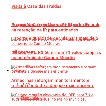
Visita à Casa das Fraldas
Programa Campo Mourão + Ativa leva saúde,
Campo Mourão ficou em 3º lugar no Paraná
na retenção de IR para entidades
esporte e qualidade de vida para mais de 2
mil pessoas
Dia dos Pais: R$ 60 mil em 31 vales compras
no comércio de Campo Mourão
Política
Armadilhas reforçam monitoramento e
Tudo
tornam combate à dengue mais eficiente
Economia