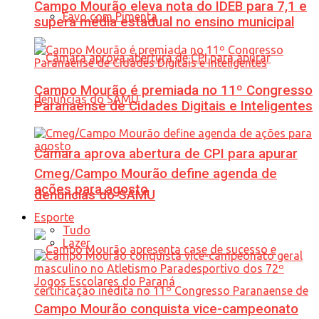
Campo Mourão eleva nota do IDEB para 7,1 e
Favo com Pimenta
supera média estadual no ensino municipal
Campo Mourão é premiada no 11º Congresso
Paranaense de Cidades Digitais e Inteligentes
Câmara aprova abertura de CPI para apurar
Cmeg/Campo Mourão define agenda de
ações para agosto
denúncias do SAMU
Esporte
Tudo
Lazer
Campo Mourão conquista vice-campeonato