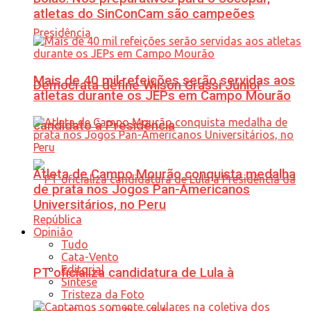
atletas do SinConCam são campeões
Mais de 40 mil refeições serão servidas aos
Democrata define Wilson Grassi Júnior
atletas durante os JEPs em Campo Mourão
candidato à Presidência
Atleta de Campo Mourão conquista medalha
de prata nos Jogos Pan-Americanos
Universitários, no Peru
Opinião
Tudo
Cata-Vento
Editorial
PT oficializa candidatura de Lula à
Síntese
Tristeza da Foto