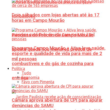
Dois sábados com lojas abertas até às 17
horas em Campo Mourão
Pesquisa do Procon de Campo Mourão
Programa Campo Mourão + Ativa leva saúde,
aponta queda nos menores preços de
esporte e qualidade de vida para mais de 2
mil pessoas
combustíveis e do gás de cozinha para
Política
Tudo
Economia
entrega
Favo com Pimenta
Câmara aprova abertura de CPI para apurar
denúncias do SAMU