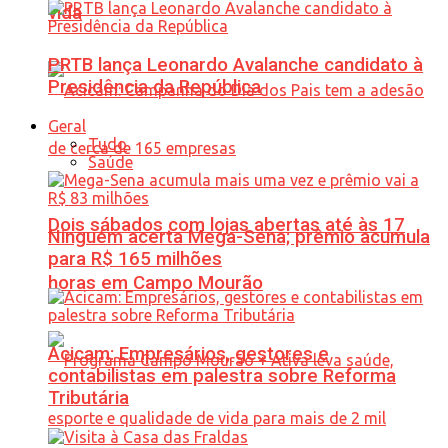
vida
PRTB lança Leonardo Avalanche candidato à
Presidência da República
Geral
Tudo
Saúde
Dois sábados com lojas abertas até às 17
Ninguém acerta Mega-Sena; prêmio acumula
para R$ 165 milhões
horas em Campo Mourão
Acicam: Empresários, gestores e
contabilistas em palestra sobre Reforma
Tributária