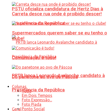
PSTU oficializa candidatura de Hertz Dias à
Carreta desce rua onde é proibido descer!
Presidência da República
Supermercados querem saber se eu tenho o
clube!
Comunicação é tudo!
PRTB lança Leonardo Avalanche candidato à
Do panetone ao ovo de Páscoa
Colunas
Presidência da República
Tudo
Em Dois Tempos
Foto Expressão...
Foto Piada
Ponto Social
Geral