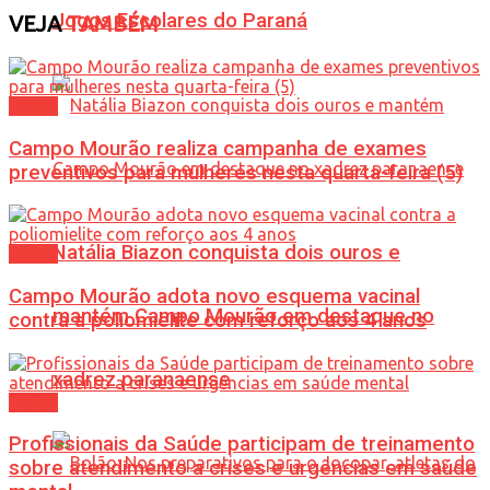
Jogos Escolares do Paraná
VEJA
TAMBÉM
Saúde
Campo Mourão realiza campanha de exames
preventivos para mulheres nesta quarta-feira (5)
Natália Biazon conquista dois ouros e
Saúde
Campo Mourão adota novo esquema vacinal
mantém Campo Mourão em destaque no
contra a poliomielite com reforço aos 4 anos
xadrez paranaense
Saúde
Profissionais da Saúde participam de treinamento
sobre atendimento a crises e urgências em saúde