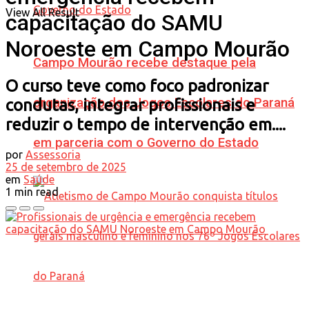
View All Result
capacitação do SAMU
Noroeste em Campo Mourão
Campo Mourão recebe destaque pela
O curso teve como foco padronizar
organização dos Jogos Escolares do Paraná
condutas, integrar profissionais e
reduzir o tempo de intervenção em....
em parceria com o Governo do Estado
por
Assessoria
25 de setembro de 2025
em
Saúde
1 min read