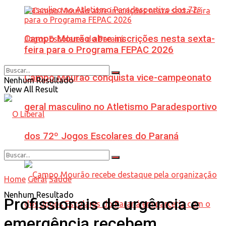
Campo Mourão abre inscrições nesta sexta-
feira para o Programa FEPAC 2026
Campo Mourão conquista vice-campeonato
Nenhum Resultado
View All Result
geral masculino no Atletismo Paradesportivo
dos 72º Jogos Escolares do Paraná
Home
Geral
Saúde
Nenhum Resultado
Profissionais de urgência e
emergência recebem