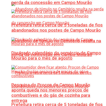
perda da concessão em Campo Mourão
Prefeitura retira cerca de 5 toneladas de fios
abandonados nos postes de Campo Mourão
Abandono de túmulo no Cemitério resulta na
Divulgado calendário do comércio de Campo
perda da concessão em Campo Mourão
Mourão para o mês de agosto
Pesquisa do Procon de Campo Mourão
aponta queda nos menores preços de
combustíveis e do gás de cozinha para
entrega
Prefeitura retira cerca de 5 toneladas de fios