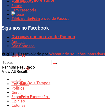
Comunicação é tudo!
Ponto Social
Saúde
Sem categoria
Síntese
Tristeza da Foto
Siga-nos no Facebook
Do panetone ao ovo de Páscoa
Sobre Nós
Anuncie
Fale Conosco
© 2021 - Desenvolvido por
Webmundo soluções Interativas
Colunas
Nenhum Resultado
Tudo
View All Result
Início
Em Dois Tempos
Cotidiano
Política
Geral
Foto Expressão...
Esporte
Opinião
Colunas