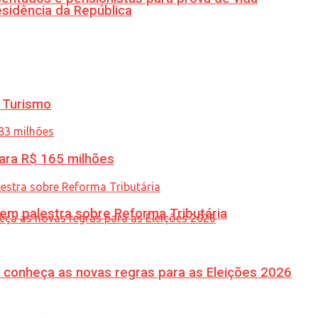
esidência da República
 Turismo
ara R$ 165 milhões
 em palestra sobre Reforma Tributária
 conheça as novas regras para as Eleições 2026