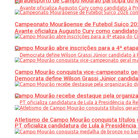
Paradesporto de Campo Mourão participa do M
Campeonato Mourãoense de Futebol Suíço 20
Avante oficializa Augusto Cury como candidato
Campo Mourão abre inscrições para a 4ª etapa 
Campo Mourão conquista vice-campeonato gera
Democrata define Wilson Grassi Júnior candida
Campo Mourão recebe destaque pela organiza
Atletismo de Campo Mourão conquista títulos 
PT oficializa candidatura de Lula à Presidência