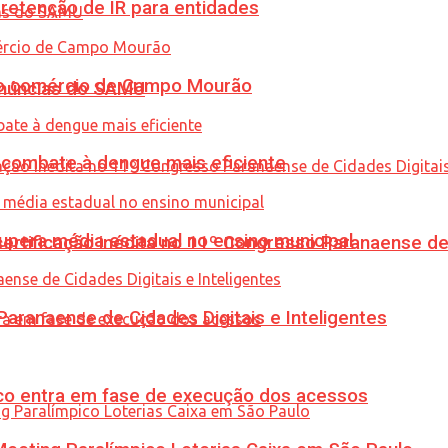
retenção de IR para entidades
 no comércio de Campo Mourão
enúncias do SAMU
combate à dengue mais eficiente
upera média estadual no ensino municipal
tificação inédita no 11º Congresso Paranaense de C
ranaense de Cidades Digitais e Inteligentes
nico entra em fase de execução dos acessos