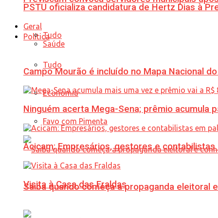
PSTU oficializa candidatura de Hertz Dias à Pr
Geral
Tudo
Política
Saúde
Tudo
Campo Mourão é incluído no Mapa Nacional do
Economia
Ninguém acerta Mega-Sena; prêmio acumula p
Favo com Pimenta
Acicam: Empresários, gestores e contabilistas
Visita à Casa das Fraldas
Saiba quando começa a propaganda eleitoral e