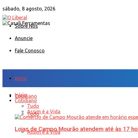
sábado, 8 agosto, 2026
Sobre Nós
Anuncie
Fale Conosco
Início
Início
Cotidiano
Cotidiano
Tudo
Assim é a Vida
Tudo
Lojas de Campo Mourão atendem até às 17 ho
Assim é a Vida