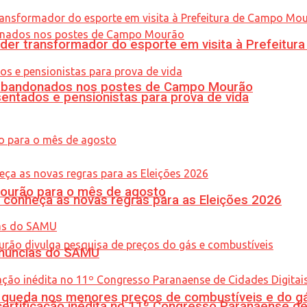
er transformador do esporte em visita à Prefeitu
os abandonados nos postes de Campo Mourão
entados e pensionistas para prova de vida
Mourão para o mês de agosto
 conheça as novas regras para as Eleições 2026
enúncias do SAMU
queda nos menores preços de combustíveis e do gá
tificação inédita no 11º Congresso Paranaense de C