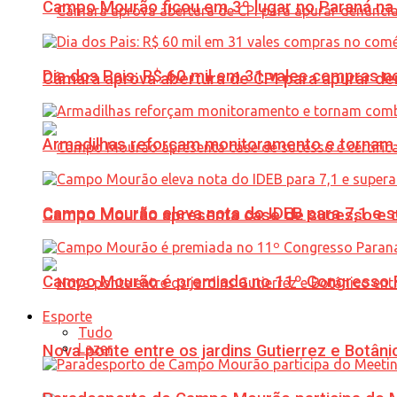
Campo Mourão ficou em 3º lugar no Paraná na 
Dia dos Pais: R$ 60 mil em 31 vales compras
Câmara aprova abertura de CPI para apurar d
Armadilhas reforçam monitoramento e tornam 
Campo Mourão eleva nota do IDEB para 7,1 e s
Campo Mourão apresenta case de sucesso e cer
Campo Mourão é premiada no 11º Congresso Pa
Esporte
Tudo
Lazer
Nova ponte entre os jardins Gutierrez e Botâ