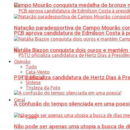
Campo Mourão conquista medalha de bronze no
Natação paradesportiva de Campo Mourão conq
PCB aprova candidatura de Edmilson Costa à p
Natália Biazon conquista dois ouros e mant
Opinião
Tudo
Cata-Vento
PSTU oficializa candidatura de Hertz Dias à Pr
Editorial
Síntese
Tristeza da Foto
Geral
A confusão do tempo silenciada em uma poesi
Tudo
Não pode ser apenas uma utopia a busca de d