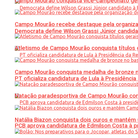
Campo Mourão conquista vice-campeonato gera
Campo Mourão recebe destaque pela organiza
Democrata define Wilson Grassi Júnior candida
Atletismo de Campo Mourão conquista títulos 
Campo Mourão conquista medalha de bronze no
PT oficializa candidatura de Lula à Presidência
Natação paradesportiva de Campo Mourão conq
Natália Biazon conquista dois ouros e mant
PCB aprova candidatura de Edmilson Costa à p