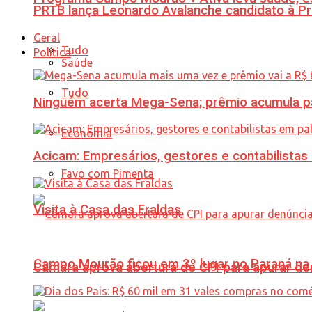
PRTB lança Leonardo Avalanche candidato à Pr
Geral
Tudo
Política
Saúde
Tudo
Ninguém acerta Mega-Sena; prêmio acumula p
Economia
Acicam: Empresários, gestores e contabilistas
Favo com Pimenta
Visita à Casa das Fraldas
Campo Mourão ficou em 3º lugar no Paraná na 
Câmara aprova abertura de CPI para apurar d