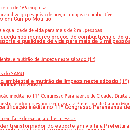
oras em Campo Mourão
queda nos menores preços de combustíveis e do gá
porte e qualidade de vida para mais de 2 mil pesso
ão ambiental e mutirão de limpeza neste sábado (1º)
enúncias do SAMU
tificação inédita no 11º Congresso Paranaense de C
er transformador do esporte em visita à Prefeitu
nico entra em fase de execução dos acessos