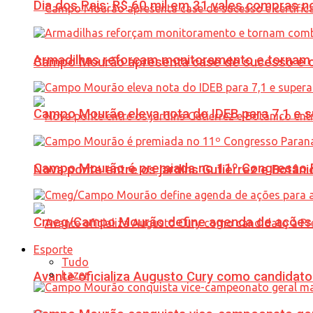
Dia dos Pais: R$ 60 mil em 31 vales compras
Armadilhas reforçam monitoramento e tornam 
Campo Mourão apresenta case de sucesso e cer
Campo Mourão eleva nota do IDEB para 7,1 e s
Campo Mourão é premiada no 11º Congresso Pa
Nova ponte entre os jardins Gutierrez e Botâ
Cmeg/Campo Mourão define agenda de ações 
Esporte
Tudo
Lazer
Avante oficializa Augusto Cury como candidato