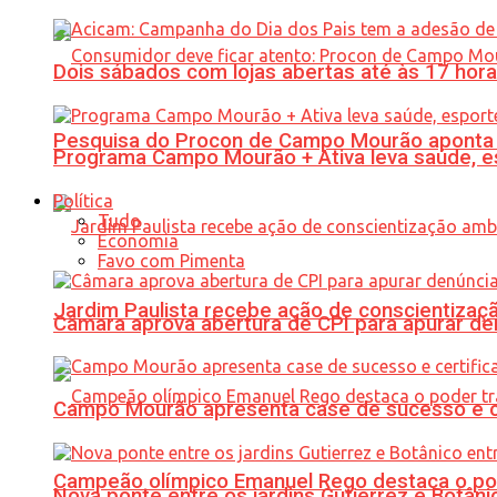
Dois sábados com lojas abertas até às 17 h
Pesquisa do Procon de Campo Mourão aponta 
Programa Campo Mourão + Ativa leva saúde, es
Política
Tudo
Economia
Favo com Pimenta
Jardim Paulista recebe ação de conscientizaç
Câmara aprova abertura de CPI para apurar d
Campo Mourão apresenta case de sucesso e cer
Campeão olímpico Emanuel Rego destaca o pod
Nova ponte entre os jardins Gutierrez e Botâ