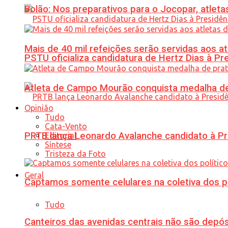
Bolão: Nos preparativos para o Jocopar, atl
Mais de 40 mil refeições serão servidas aos 
PSTU oficializa candidatura de Hertz Dias à Pr
Atleta de Campo Mourão conquista medalha de
Opinião
Tudo
Cata-Vento
PRTB lança Leonardo Avalanche candidato à Pr
Editorial
Síntese
Tristeza da Foto
Geral
Captamos somente celulares na coletiva dos po
Tudo
Canteiros das avenidas centrais não são depósi