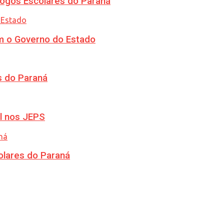
ogos Escolares do Paraná
m o Governo do Estado
s do Paraná
l nos JEPS
olares do Paraná