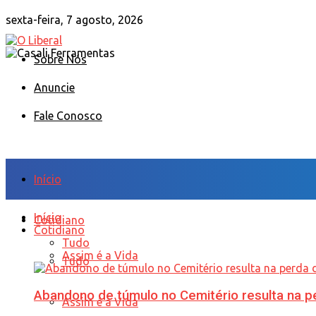
sexta-feira, 7 agosto, 2026
Sobre Nós
Anuncie
Fale Conosco
Início
Início
Cotidiano
Cotidiano
Tudo
Assim é a Vida
Tudo
Abandono de túmulo no Cemitério resulta na
Assim é a Vida