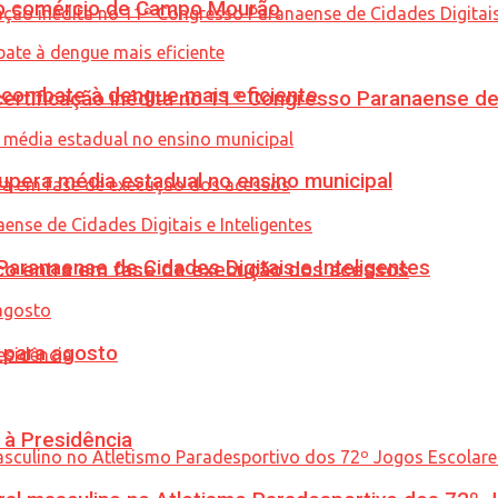
 no comércio de Campo Mourão
combate à dengue mais eficiente
tificação inédita no 11º Congresso Paranaense de C
upera média estadual no ensino municipal
ranaense de Cidades Digitais e Inteligentes
nico entra em fase de execução dos acessos
para agosto
 à Presidência