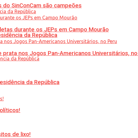
etas do SinConCam são campeões
atletas durante os JEPs em Campo Mourão
esidência da República
 prata nos Jogos Pan-Americanos Universitários, no
esidência da República
líticos!
tos de lixo!