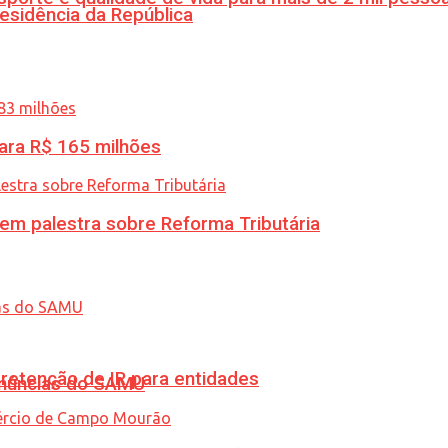
esidência da República
ara R$ 165 milhões
 em palestra sobre Reforma Tributária
retenção de IR para entidades
enúncias do SAMU