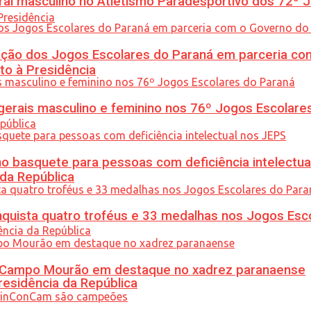
l masculino no Atletismo Paradesportivo dos 72º J
ção dos Jogos Escolares do Paraná em parceria co
to à Presidência
gerais masculino e feminino nos 76º Jogos Escolare
 basquete para pessoas com deficiência intelectua
 da República
uista quatro troféus e 33 medalhas nos Jogos Esc
ém Campo Mourão em destaque no xadrez paranaense
residência da República