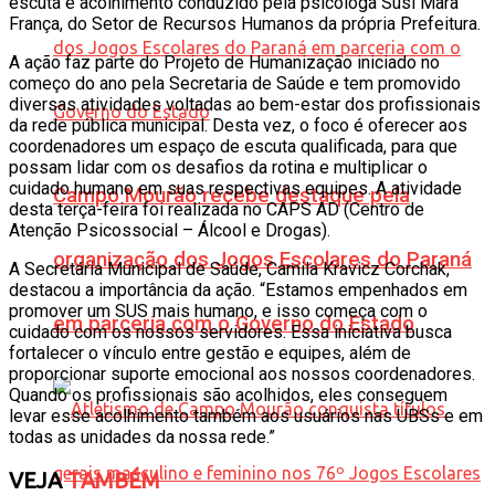
escuta e acolhimento conduzido pela psicóloga Susi Mara
França, do Setor de Recursos Humanos da própria Prefeitura.
A ação faz parte do Projeto de Humanização iniciado no
começo do ano pela Secretaria de Saúde e tem promovido
diversas atividades voltadas ao bem-estar dos profissionais
da rede pública municipal. Desta vez, o foco é oferecer aos
coordenadores um espaço de escuta qualificada, para que
possam lidar com os desafios da rotina e multiplicar o
cuidado humano em suas respectivas equipes. A atividade
Campo Mourão recebe destaque pela
desta terça-feira foi realizada no CAPS AD (Centro de
Atenção Psicossocial – Álcool e Drogas).
organização dos Jogos Escolares do Paraná
A Secretária Municipal de Saúde, Camila Kravicz Corchak,
destacou a importância da ação. “Estamos empenhados em
promover um SUS mais humano, e isso começa com o
em parceria com o Governo do Estado
cuidado com os nossos servidores. Essa iniciativa busca
fortalecer o vínculo entre gestão e equipes, além de
proporcionar suporte emocional aos nossos coordenadores.
Quando os profissionais são acolhidos, eles conseguem
levar esse acolhimento também aos usuários nas UBSs e em
todas as unidades da nossa rede.”
VEJA
TAMBÉM