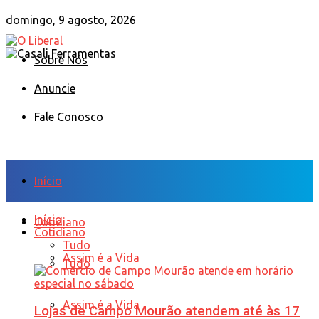
domingo, 9 agosto, 2026
Sobre Nós
Anuncie
Fale Conosco
Início
Início
Cotidiano
Cotidiano
Tudo
Assim é a Vida
Tudo
Assim é a Vida
Lojas de Campo Mourão atendem até às 17