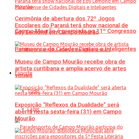
Cerimônia de abertura dos 72º Jogos
Escolares do Paraná terá show nacional de
Campo Mourão é premiada no 11º Congresso
Edy Lemond em Campo Mourão
Paranaense de Cidades Digitais e Inteligentes
Museu de Campo Mourão recebe obra de
artista curitibana e amplia acervo de artes
Esporte
visuais
Tudo
Exposição “Reflexos da Dualidade” será
Lazer
aberta nesta sexta-feira (31) em Campo
Mourão