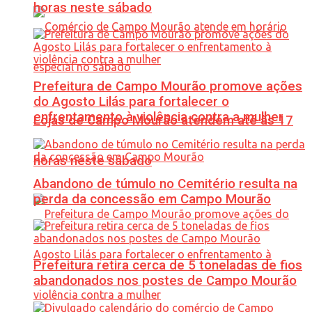
horas neste sábado
Prefeitura de Campo Mourão promove ações
do Agosto Lilás para fortalecer o
enfrentamento à violência contra a mulher
Lojas de Campo Mourão atendem até às 17
horas neste sábado
Abandono de túmulo no Cemitério resulta na
perda da concessão em Campo Mourão
Prefeitura retira cerca de 5 toneladas de fios
abandonados nos postes de Campo Mourão