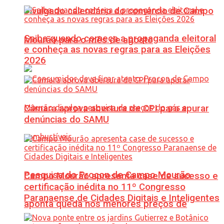
Divulgado calendário do comércio de Campo
Saiba quando começa a propaganda eleitoral
Mourão para o mês de agosto
e conheça as novas regras para as Eleições
2026
Câmara aprova abertura de CPI para apurar
denúncias do SAMU
Pesquisa do Procon de Campo Mourão
Campo Mourão apresenta case de sucesso e
certificação inédita no 11º Congresso
Paranaense de Cidades Digitais e Inteligentes
aponta queda nos menores preços de