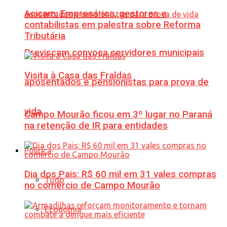
Acicam: Empresários, gestores e
contabilistas em palestra sobre Reforma
Tributária
Previscam convoca servidores municipais
Visita à Casa das Fraldas
aposentados e pensionistas para prova de
vida
Campo Mourão ficou em 3º lugar no Paraná
na retenção de IR para entidades
Política
Dia dos Pais: R$ 60 mil em 31 vales compras
Tudo
no comércio de Campo Mourão
Economia