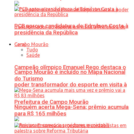
PCB aprova candidatura de Edmilson Costa à
presidência da República
Geral
Tudo
Saúde
Campeão olímpico Emanuel Rego destaca o
Campo Mourão é incluído no Mapa Nacional
do Turismo
poder transformador do esporte em visita à
Prefeitura de Campo Mourão
Ninguém acerta Mega-Sena; prêmio acumula
para R$ 165 milhões