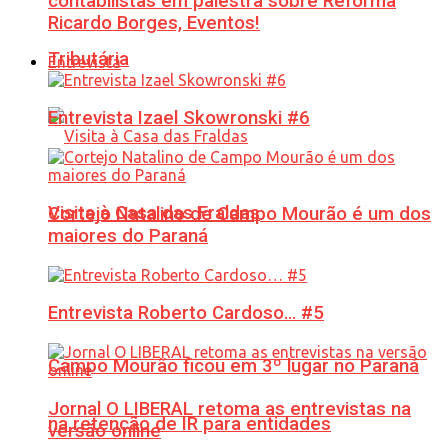
contabilistas em palestra sobre Reforma
Ricardo Borges, Eventos!
Tributária
Entrevista
Entrevista Izael Skowronski #6
Visita à Casa das Fraldas
Cortejo Natalino de Campo Mourão é um dos
maiores do Paraná
Entrevista Roberto Cardoso… #5
Campo Mourão ficou em 3º lugar no Paraná
Jornal O LIBERAL retoma as entrevistas na
na retenção de IR para entidades
versão online