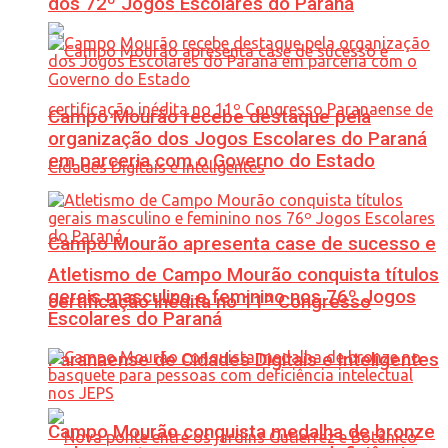
dos 72º Jogos Escolares do Paraná
Campo Mourão recebe destaque pela
organização dos Jogos Escolares do Paraná
em parceria com o Governo do Estado
Campo Mourão apresenta case de sucesso e
Atletismo de Campo Mourão conquista títulos
gerais masculino e feminino nos 76º Jogos
certificação inédita no 11º Congresso
Escolares do Paraná
Paranaense de Cidades Digitais e Inteligentes
Campo Mourão conquista medalha de bronze