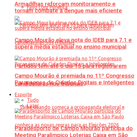
Armadilhas reforçam monitoramento e
Favo com Pimenta
tornam combate à dengue mais eficiente
Campo Mourão eleva nota do IDEB para 7,1 e
supera média estadual no ensino municipal
Partidos têm até o dia 15 para registrarem
Campo Mourão é premiada no 11º Congresso
Paranaense de Cidades Digitais e Inteligentes
candidaturas nos tribunais
Esporte
Tudo
Lazer
Paradesporto de Campo Mourão participa do
Meeting Paralímpico Loterias Caixa em São