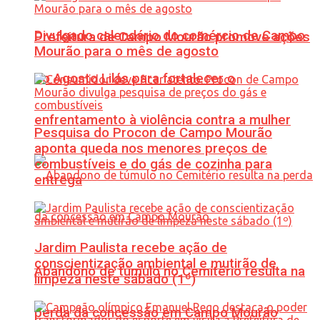
Divulgado calendário do comércio de Campo
Prefeitura de Campo Mourão promove ações
Mourão para o mês de agosto
do Agosto Lilás para fortalecer o
enfrentamento à violência contra a mulher
Pesquisa do Procon de Campo Mourão
aponta queda nos menores preços de
combustíveis e do gás de cozinha para
entrega
Jardim Paulista recebe ação de
conscientização ambiental e mutirão de
Abandono de túmulo no Cemitério resulta na
limpeza neste sábado (1º)
perda da concessão em Campo Mourão