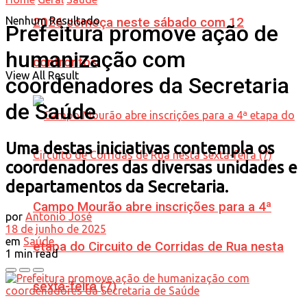
Nenhum Resultado
2026 começa neste sábado com 12
Prefeitura promove ação de
humanização com
confrontos
View All Result
coordenadores da Secretaria
de Saúde
Uma destas iniciativas contempla os
coordenadores das diversas unidades e
departamentos da Secretaria.
Campo Mourão abre inscrições para a 4ª
por
Antonio José
18 de junho de 2025
em
Saúde
etapa do Circuito de Corridas de Rua nesta
1 min read
sexta-feira (7)