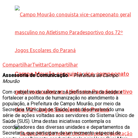
Compartilhar
Twittar
Compartilhar
Campo Mourão conquista vice-campeonato
Assessoria de Comunicação
–
Prefeitura de Campo
Mourão
geral masculino no Atletismo Paradesportivo
Com o objetivo de valorizar os profissionais da saúde e
fortalecer a política de humanização no atendimento à
população, a Prefeitura de Campo Mourão, por meio da
dos 72º Jogos Escolares do Paraná
Secretaria Municipal de Saúde, está desenvolvendo uma
série de ações voltadas aos servidores do Sistema Único de
Saúde (SUS). Uma destas iniciativas contempla os
coordenadores das diversas unidades e departamentos da
Secretaria, que participam de um momento especial de