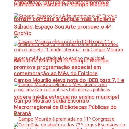
Armadilhas reforçam monitoramento e
Públicas do Paraná em Campo Mourão
tornam combate à dengue mais eficiente
Sábado: Espaço Sou Arte promove o 4º
CircNic
Biblioteca Municipal de Campo Mourão
promove programação especial em
comemoração ao Mês do Folclore
Campo Mourão eleva nota do IDEB para 7,1 e
supera média estadual no ensino municipal
Campo Mourão sedia Encontro
Macrorregional de Bibliotecas Públicas do
Paraná