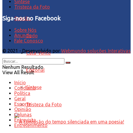
Síntese
Tristeza da Foto
Siga-nos no Facebook
Opinião
Sobre Nós
Anuncie
Tudo
Fale Conosco
© 2021 - Desenvolvido por
Webmundo soluções Interativas
Cata-Vento
Nenhum Resultado
Editorial
View All Result
Início
Síntese
Cotidiano
Política
Geral
Esporte
Tristeza da Foto
Opinião
Colunas
Entrevista
Entretenimento