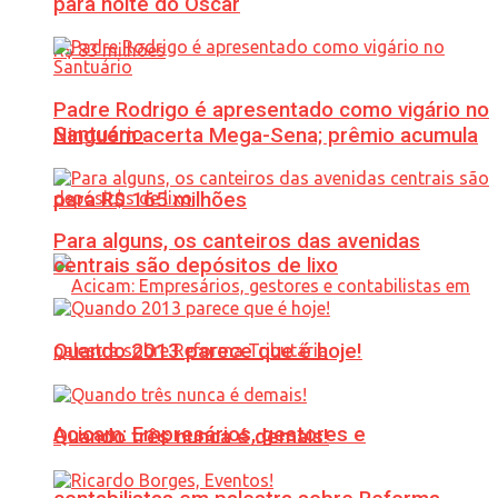
para noite do Oscar
Padre Rodrigo é apresentado como vigário no
Santuário
Ninguém acerta Mega-Sena; prêmio acumula
para R$ 165 milhões
Para alguns, os canteiros das avenidas
centrais são depósitos de lixo
Quando 2013 parece que é hoje!
Acicam: Empresários, gestores e
Quando três nunca é demais!