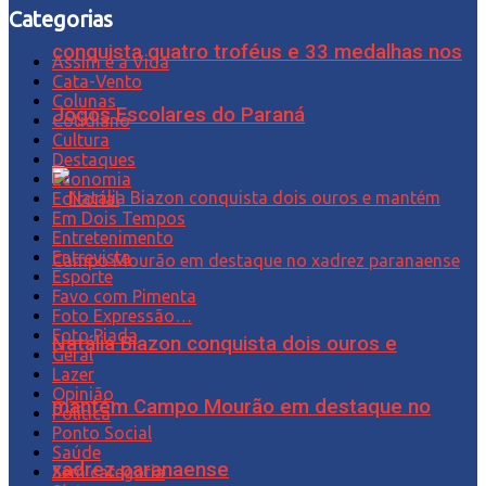
Categorias
conquista quatro troféus e 33 medalhas nos
Assim é a Vida
Cata-Vento
Colunas
Jogos Escolares do Paraná
Cotidiano
Cultura
Destaques
Economia
Editorial
Em Dois Tempos
Entretenimento
Entrevista
Esporte
Favo com Pimenta
Foto Expressão…
Foto Piada
Natália Biazon conquista dois ouros e
Geral
Lazer
Opinião
mantém Campo Mourão em destaque no
Política
Ponto Social
Saúde
xadrez paranaense
Sem categoria