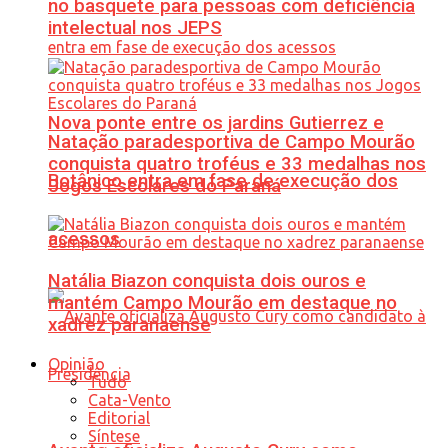
no basquete para pessoas com deficiência
intelectual nos JEPS
Nova ponte entre os jardins Gutierrez e
Natação paradesportiva de Campo Mourão
conquista quatro troféus e 33 medalhas nos
Botânico entra em fase de execução dos
Jogos Escolares do Paraná
acessos
Natália Biazon conquista dois ouros e
mantém Campo Mourão em destaque no
xadrez paranaense
Opinião
Tudo
Cata-Vento
Editorial
Síntese