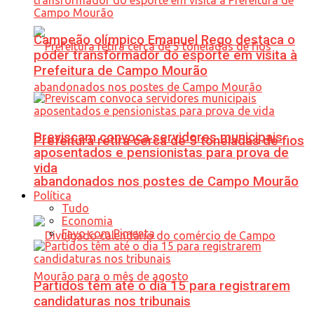
Campeão olímpico Emanuel Rego destaca o
poder transformador do esporte em visita à
Prefeitura de Campo Mourão
Previscam convoca servidores municipais
Prefeitura retira cerca de 5 toneladas de fios
aposentados e pensionistas para prova de
vida
abandonados nos postes de Campo Mourão
Política
Tudo
Economia
Favo com Pimenta
Partidos têm até o dia 15 para registrarem
candidaturas nos tribunais