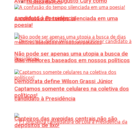
Avante oficializa Augusto Cury como
Tristeza da Foto
candidato à Presidência
A confusão do tempo silenciada em uma
poesia!
Não pode ser apenas uma utopia a busca de
dias melhores baseados em nossos políticos
Democrata define Wilson Grassi Júnior
Captamos somente celulares na coletiva dos
políticos!
candidato à Presidência
Canteiros das avenidas centrais não são
depósitos de lixo!