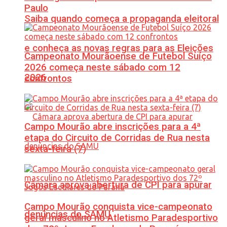
Paulo
Saiba quando começa a propaganda eleitoral
e conheça as novas regras para as Eleições
Campeonato Mourãoense de Futebol Suíço
2026 começa neste sábado com 12
2026
confrontos
Campo Mourão abre inscrições para a 4ª
etapa do Circuito de Corridas de Rua nesta
sexta-feira (7)
Câmara aprova abertura de CPI para apurar
Campo Mourão conquista vice-campeonato
denúncias do SAMU
geral masculino no Atletismo Paradesportivo