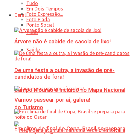
Tudo
Em Dois Tempos
Foto Expressão...
Geral
Foto Piada
Ponto Social
Tudo
Árvore não é cabide de sacola de lixo!
Saúde
De uma festa a outra, a invasão de pré-
candidatos de fora!
Campo Mourão é incluído no Mapa Nacional
Vamos passear por aí, galera!
do Turismo
Em clima de final de Copa, Brasil se prepara