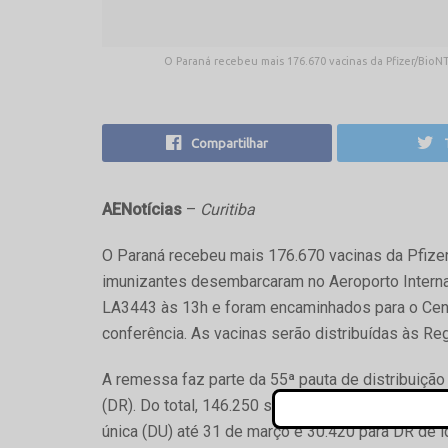
O Paraná recebeu mais 176.670 vacinas da Pfizer/BioNTe
Compartilhar
AENotícias
–
Curitiba
O Paraná recebeu mais 176.670 vacinas da Pfizer
imunizantes desembarcaram no Aeroporto Interna
LA3443 às 13h e foram encaminhados para o Cen
conferência. As vacinas serão distribuídas às Re
A remessa faz parte da 55ª pauta de distribuição
(DR). Do total, 146.250 são para trabalhadores 
única (DU) até 31 de março e 30.420 para DR de 