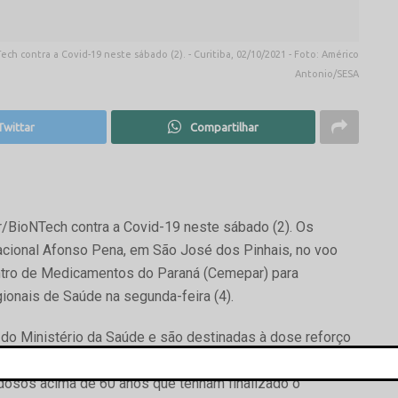
ch contra a Covid-19 neste sábado (2). - Curitiba, 02/10/2021 - Foto: Américo
Antonio/SESA
Twittar
Compartilhar
/BioNTech contra a Covid-19 neste sábado (2). Os
cional Afonso Pena, em São José dos Pinhais, no voo
tro de Medicamentos do Paraná (Cemepar) para
gionais de Saúde na segunda-feira (4).
 do Ministério da Saúde e são destinadas à dose reforço
da saúde que tenham tomado a segunda dose (D2) ou dose
idosos acima de 60 anos que tenham finalizado o