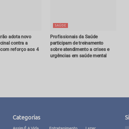
SAÚDE
ão adota novo
Profissionais da Saúde
inal contra a
participam de treinamento
e com reforço aos 4
sobre atendimento a crises e
urgências em saúde mental
Categorias
S
Assim É A Vida
Entretenimento
Lazer