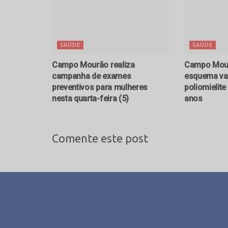
SAÚDE
SAÚDE
Campo Mourão realiza
Campo Mour
campanha de exames
esquema vac
preventivos para mulheres
poliomielit
nesta quarta-feira (5)
anos
Comente este post