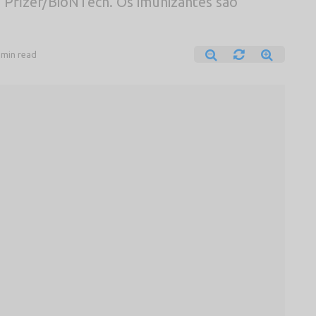
 Pfizer/BioNTech. Os imunizantes são
 min read