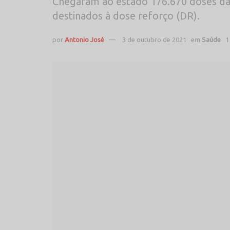
Chegaram ao estado 176.670 doses da
destinados à dose reforço (DR).
por
Antonio José
3 de outubro de 2021
em
Saúde
1