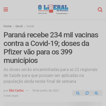
Home
Geral
Saúde
Paraná recebe 234 mil vacinas
contra a Covid-19; doses da
Pfizer vão para os 399
municípios
As doses serão encaminhadas para as 22 regionais
de Saúde para que possam ser aplicadas na
população ainda neste final de semana
por
Eloi Carlos
18 de junho de 2021
3 min read