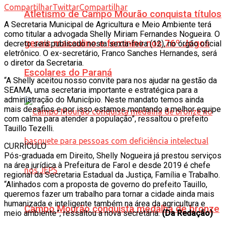
Compartilhar
Twittar
Compartilhar
Atletismo de Campo Mourão conquista títulos
A Secretaria Municipal de Agricultura e Meio Ambiente terá
como titular a advogada Shelly Miriam Fernandes Nogueira. O
gerais masculino e feminino nos 76º Jogos
decreto será publicado nesta sexta-feira (12), no órgão oficial
eletrônico. O ex-secretário, Franco Sanches Hernandes, será
o diretor da Secretaria.
Escolares do Paraná
“A Shelly aceitou nosso convite para nos ajudar na gestão da
SEAMA, uma secretaria importante e estratégica para a
administração do Município. Neste mandato temos ainda
mais desafios e por isso estamos montando a melhor equipe
com calma para atender a população”, ressaltou o prefeito
Tauillo Tezelli.
CURRÍCULO
Pós-graduada em Direito, Shelly Nogueira já prestou serviços
na área jurídica à Prefeitura de Farol e desde 2019 é chefe
regional da Secretaria Estadual da Justiça, Família e Trabalho.
“Alinhados com a proposta de governo do prefeito Tauillo,
queremos fazer um trabalho para tornar a cidade ainda mais
humanizada e inteligente também na área da agricultura e
Campo Mourão conquista medalha de bronze
meio ambiente”, ressaltou a nova secretária.
(Da Redação)