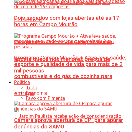
Dois sábados com lojas abertas até às 17
horas em Campo Mourão
Pesquisa do Procon de Campo Mourão
Programa Campo Mourão + Ativa leva saúde,
aponta queda nos menores preços de
esporte e qualidade de vida para mais de 2
mil pessoas
combustíveis e do gás de cozinha para
Política
Tudo
Economia
entrega
Favo com Pimenta
Câmara aprova abertura de CPI para apurar
denúncias do SAMU