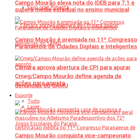
Campo Mourão eleva nota do IDEB para 7,1 e
Favo com Pimenta
supera média estadual no ensino municipal
Campo Mourão é premiada no 11º Congresso
Paranaense de Cidades Digitais e Inteligentes
Câmara aprova abertura de CPI para apurar
Cmeg/Campo Mourão define agenda de
ações para agosto
denúncias do SAMU
Esporte
Tudo
Lazer
Campo Mourão conquista vice-campeonato