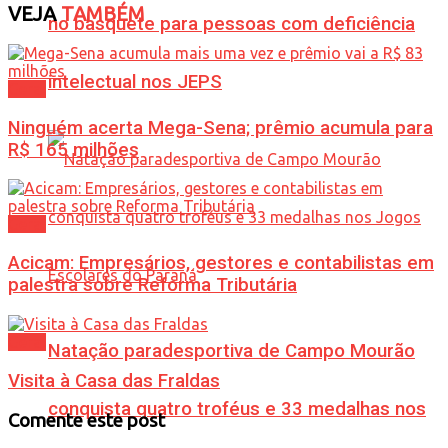
VEJA
TAMBÉM
no basquete para pessoas com deficiência
intelectual nos JEPS
Geral
Ninguém acerta Mega-Sena; prêmio acumula para
R$ 165 milhões
Geral
Acicam: Empresários, gestores e contabilistas em
palestra sobre Reforma Tributária
Geral
Natação paradesportiva de Campo Mourão
Visita à Casa das Fraldas
conquista quatro troféus e 33 medalhas nos
Comente este post