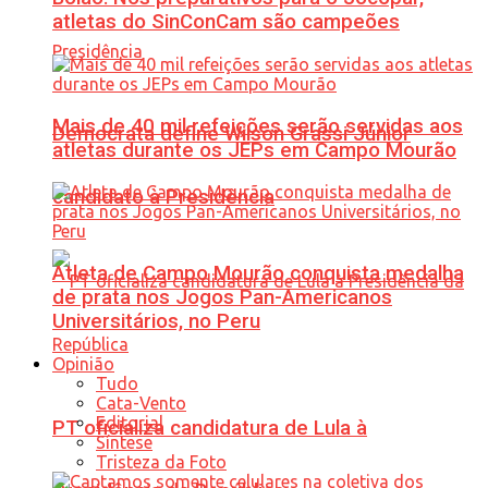
atletas do SinConCam são campeões
Mais de 40 mil refeições serão servidas aos
Democrata define Wilson Grassi Júnior
atletas durante os JEPs em Campo Mourão
candidato à Presidência
Atleta de Campo Mourão conquista medalha
de prata nos Jogos Pan-Americanos
Universitários, no Peru
Opinião
Tudo
Cata-Vento
Editorial
PT oficializa candidatura de Lula à
Síntese
Tristeza da Foto