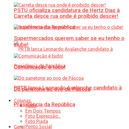
PSTU oficializa candidatura de Hertz Dias à
Carreta desce rua onde é proibido descer!
Presidência da República
Supermercados querem saber se eu tenho o
clube!
Comunicação é tudo!
PRTB lança Leonardo Avalanche candidato à
Do panetone ao ovo de Páscoa
Colunas
Presidência da República
Tudo
Em Dois Tempos
Foto Expressão...
Foto Piada
Ponto Social
Geral