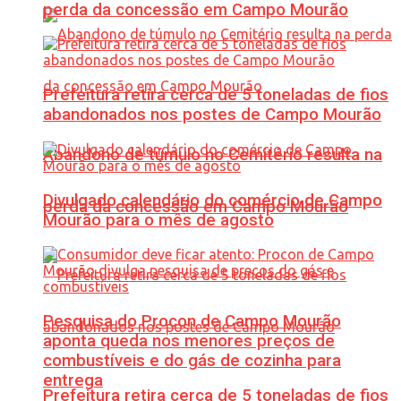
perda da concessão em Campo Mourão
Prefeitura retira cerca de 5 toneladas de fios
abandonados nos postes de Campo Mourão
Abandono de túmulo no Cemitério resulta na
Divulgado calendário do comércio de Campo
perda da concessão em Campo Mourão
Mourão para o mês de agosto
Pesquisa do Procon de Campo Mourão
aponta queda nos menores preços de
combustíveis e do gás de cozinha para
entrega
Prefeitura retira cerca de 5 toneladas de fios