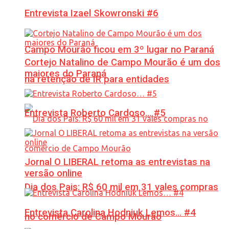
Entrevista Izael Skowronski #6
Campo Mourão ficou em 3º lugar no Paraná
Cortejo Natalino de Campo Mourão é um dos
maiores do Paraná
na retenção de IR para entidades
Entrevista Roberto Cardoso… #5
Jornal O LIBERAL retoma as entrevistas na
versão online
Dia dos Pais: R$ 60 mil em 31 vales compras
Entrevista Carolina Hodniuk Lemos… #4
no comércio de Campo Mourão