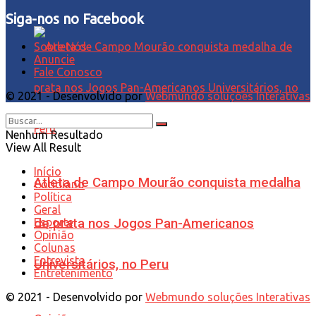
Siga-nos no Facebook
Sobre Nós
Anuncie
Fale Conosco
© 2021 - Desenvolvido por
Webmundo soluções Interativas
Nenhum Resultado
View All Result
Início
Atleta de Campo Mourão conquista medalha
Cotidiano
Política
Geral
Esporte
de prata nos Jogos Pan-Americanos
Opinião
Colunas
Entrevista
Universitários, no Peru
Entretenimento
© 2021 - Desenvolvido por
Webmundo soluções Interativas