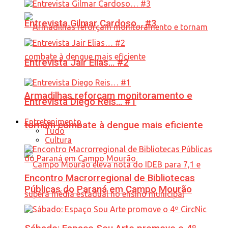
Entrevista Gilmar Cardoso… #3
Entrevista Jair Elias… #2
Armadilhas reforçam monitoramento e
Entrevista Diego Reis… #1
Entretenimento
tornam combate à dengue mais eficiente
Tudo
Cultura
Encontro Macrorregional de Bibliotecas
Públicas do Paraná em Campo Mourão