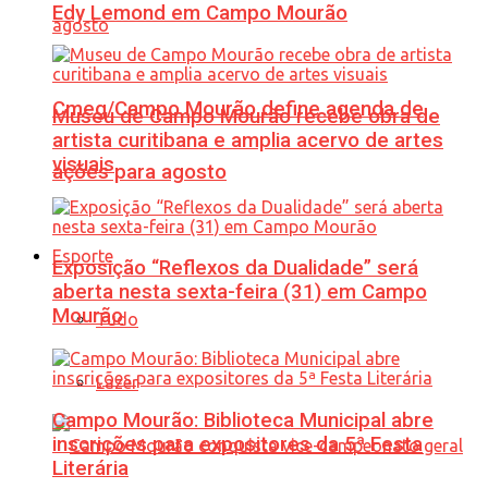
Edy Lemond em Campo Mourão
Cmeg/Campo Mourão define agenda de
Museu de Campo Mourão recebe obra de
artista curitibana e amplia acervo de artes
visuais
ações para agosto
Esporte
Exposição “Reflexos da Dualidade” será
aberta nesta sexta-feira (31) em Campo
Mourão
Tudo
Lazer
Campo Mourão: Biblioteca Municipal abre
inscrições para expositores da 5ª Festa
Literária