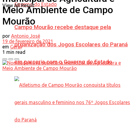
View All Result
Meio Ambiente de Campo
Mourão
Campo Mourão recebe destaque pela
por
Antonio José
19 de fevereiro de 2021
organização dos Jogos Escolares do Paraná
em
Geral
1 min read
em parceria com o Governo do Estado