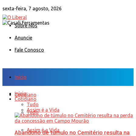
sexta-feira, 7 agosto, 2026
Sobre Nós
Anuncie
Fale Conosco
Início
Início
Cotidiano
Cotidiano
Tudo
Assim é a Vida
Tudo
Assim é a Vida
Abandono de túmulo no Cemitério resulta na