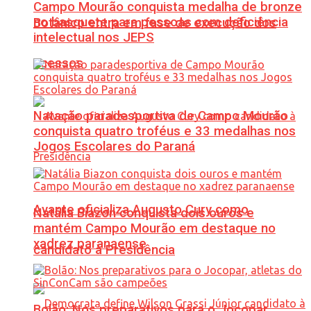
Campo Mourão conquista medalha de bronze
no basquete para pessoas com deficiência
Botânico entra em fase de execução dos
intelectual nos JEPS
acessos
Natação paradesportiva de Campo Mourão
conquista quatro troféus e 33 medalhas nos
Jogos Escolares do Paraná
Avante oficializa Augusto Cury como
Natália Biazon conquista dois ouros e
mantém Campo Mourão em destaque no
xadrez paranaense
candidato à Presidência
Bolão: Nos preparativos para o Jocopar,