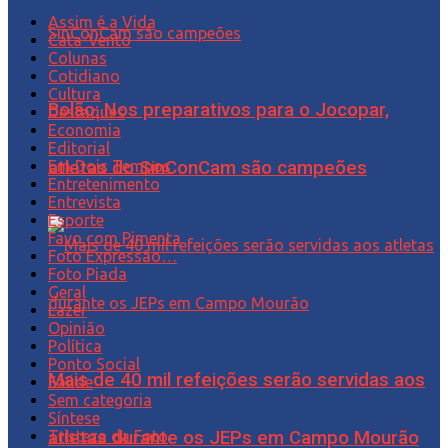
Assim é a Vida
Cata-Vento
Colunas
Cotidiano
Cultura
Bolão: Nos preparativos para o Jocopar,
Destaques
Economia
Editorial
Em Dois Tempos
atletas do SinConCam são campeões
Entretenimento
Entrevista
Esporte
Favo com Pimenta
Foto Expressão…
Foto Piada
Geral
Lazer
Opinião
Política
Ponto Social
Mais de 40 mil refeições serão servidas aos
Saúde
Sem categoria
Síntese
atletas durante os JEPs em Campo Mourão
Tristeza da Foto