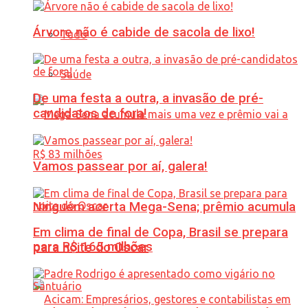
Árvore não é cabide de sacola de lixo!
Tudo
Saúde
De uma festa a outra, a invasão de pré-
candidatos de fora!
Vamos passear por aí, galera!
Ninguém acerta Mega-Sena; prêmio acumula
Em clima de final de Copa, Brasil se prepara
para R$ 165 milhões
para noite do Oscar