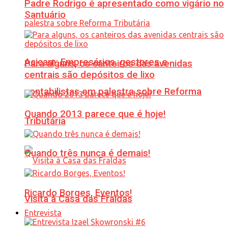
Padre Rodrigo é apresentado como vigário no
Santuário
Acicam: Empresários, gestores e
Para alguns, os canteiros das avenidas
centrais são depósitos de lixo
contabilistas em palestra sobre Reforma
Quando 2013 parece que é hoje!
Tributária
Quando três nunca é demais!
Ricardo Borges, Eventos!
Visita à Casa das Fraldas
Entrevista