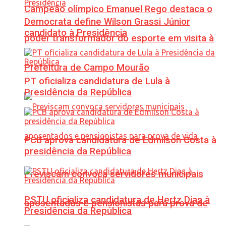
Campeão olímpico Emanuel Rego destaca o
Democrata define Wilson Grassi Júnior
candidato à Presidência
poder transformador do esporte em visita à
Prefeitura de Campo Mourão
PT oficializa candidatura de Lula à
Presidência da República
PCB aprova candidatura de Edmilson Costa à
presidência da República
Previscam convoca servidores municipais
PSTU oficializa candidatura de Hertz Dias à
aposentados e pensionistas para prova de
Presidência da República