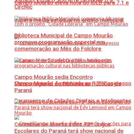
Sábado: Espaço Sou Arte promove o 4º
Campo Mourão eleva nota do IDEB para 7,1 e
CircNic
supera média estadual no ensino municipal
Biblioteca Municipal de Campo Mourão
promove programação especial em
comemoração ao Mês do Folclore
Campo Mourão sedia Encontro
Campo Mourão é premiada no 11º Congresso
Macrorregional de Bibliotecas Públicas do
Paraná
Paranaense de Cidades Digitais e Inteligentes
Cerimônia de abertura dos 72º Jogos
Escolares do Paraná terá show nacional de