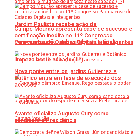
Jardim Paulista recebe ação de
Campo Mourão apresenta case de sucesso e
certificação inédita no 11º Congresso
conscientização ambiental e mutirão de
Paranaense de Cidades Digitais e Inteligentes
limpeza neste sábado (1º)
Nova ponte entre os jardins Gutierrez e
Botânico entra em fase de execução dos
acessos
Avante oficializa Augusto Cury como
candidato à Presidência