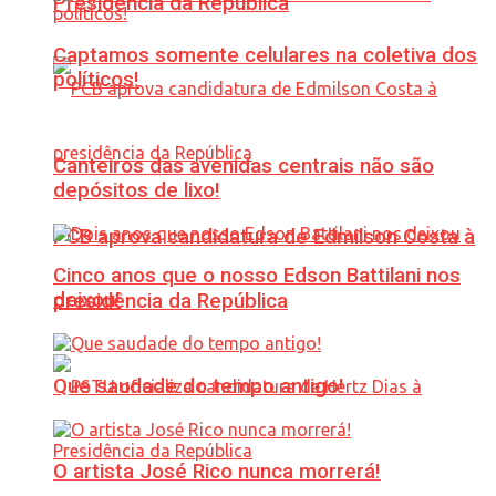
Presidência da República
Captamos somente celulares na coletiva dos
políticos!
Canteiros das avenidas centrais não são
depósitos de lixo!
PCB aprova candidatura de Edmilson Costa à
Cinco anos que o nosso Edson Battilani nos
deixou!
presidência da República
Que saudade do tempo antigo!
O artista José Rico nunca morrerá!