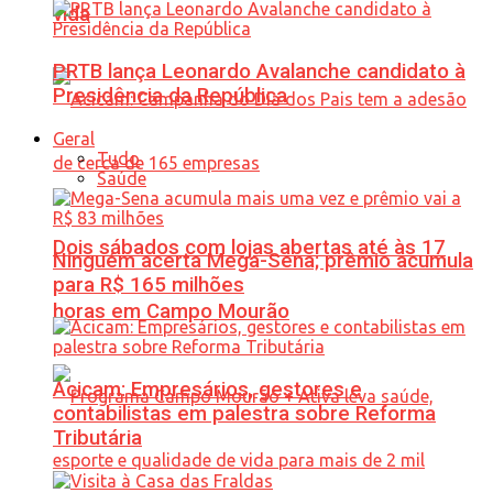
vida
PRTB lança Leonardo Avalanche candidato à
Presidência da República
Geral
Tudo
Saúde
Dois sábados com lojas abertas até às 17
Ninguém acerta Mega-Sena; prêmio acumula
para R$ 165 milhões
horas em Campo Mourão
Acicam: Empresários, gestores e
contabilistas em palestra sobre Reforma
Tributária