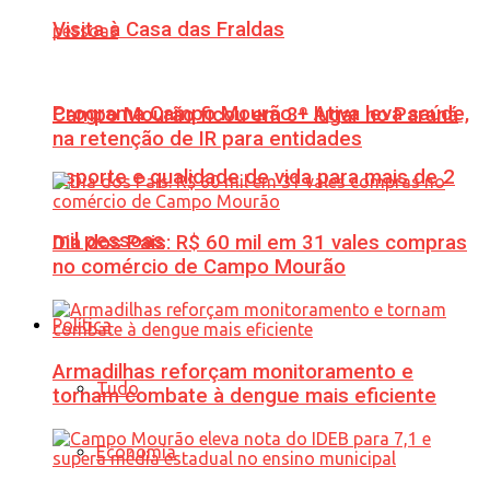
Visita à Casa das Fraldas
Programa Campo Mourão + Ativa leva saúde,
Campo Mourão ficou em 3º lugar no Paraná
na retenção de IR para entidades
esporte e qualidade de vida para mais de 2
mil pessoas
Dia dos Pais: R$ 60 mil em 31 vales compras
no comércio de Campo Mourão
Política
Armadilhas reforçam monitoramento e
Tudo
tornam combate à dengue mais eficiente
Economia