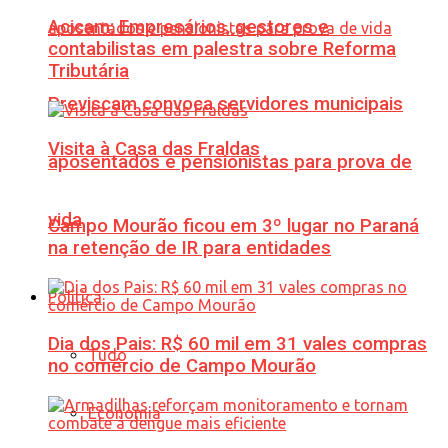
Acicam: Empresários, gestores e
contabilistas em palestra sobre Reforma
Tributária
Previscam convoca servidores municipais
Visita à Casa das Fraldas
aposentados e pensionistas para prova de
vida
Campo Mourão ficou em 3º lugar no Paraná
na retenção de IR para entidades
Política
Dia dos Pais: R$ 60 mil em 31 vales compras
Tudo
no comércio de Campo Mourão
Economia