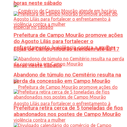
horas neste sábado
Prefeitura de Campo Mourão promove ações
do Agosto Lilás para fortalecer o
enfrentamento à violência contra a mulher
Lojas de Campo Mourão atendem até às 17
horas neste sábado
Abandono de túmulo no Cemitério resulta na
perda da concessão em Campo Mourão
Prefeitura retira cerca de 5 toneladas de fios
abandonados nos postes de Campo Mourão