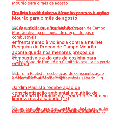
Divulgado calendário do comércio de Campo
Prefeitura de Campo Mourão promove ações
Mourão para o mês de agosto
do Agosto Lilás para fortalecer o
enfrentamento à violência contra a mulher
Pesquisa do Procon de Campo Mourão
aponta queda nos menores preços de
combustíveis e do gás de cozinha para
entrega
Jardim Paulista recebe ação de
conscientização ambiental e mutirão de
Abandono de túmulo no Cemitério resulta na
limpeza neste sábado (1º)
perda da concessão em Campo Mourão