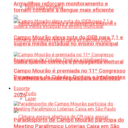
Armadilhas reforçam monitoramento e
Favo com Pimenta
tornam combate à dengue mais eficiente
Campo Mourão eleva nota do IDEB para 7,1 e
supera média estadual no ensino municipal
Saiba quando começa a propaganda eleitoral
Campo Mourão é premiada no 11º Congresso
Paranaense de Cidades Digitais e Inteligentes
e conheça as novas regras para as Eleições
Esporte
Tudo
2026
Lazer
Paradesporto de Campo Mourão participa do
Meeting Paralímpico Loterias Caixa em São