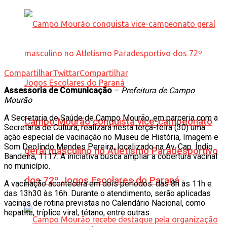
Compartilhar
Twittar
Compartilhar
Assessoria de Comunicação
–
Prefeitura de Campo
Mourão
A Secretaria de Saúde de Campo Mourão, em parceria com a
Campo Mourão conquista vice-campeonato
Secretaria de Cultura, realizará nesta terça-feira (30) uma
ação especial de vacinação no Museu de História, Imagem e
Som Deolindo Mendes Pereira, localizado na Av. Cap. Índio
geral masculino no Atletismo Paradesportivo
Bandeira, 1117. A iniciativa busca ampliar a cobertura vacinal
no município.
dos 72º Jogos Escolares do Paraná
A vacinação acontecerá em dois períodos: das 8h às 11h e
das 13h30 às 16h. Durante o atendimento, serão aplicadas
vacinas de rotina previstas no Calendário Nacional, como
hepatite, tríplice viral, tétano, entre outras.