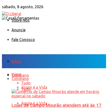
sábado, 8 agosto, 2026
Sobre Nós
Anuncie
Fale Conosco
Início
Início
Cotidiano
Cotidiano
Tudo
Assim é a Vida
Tudo
Assim é a Vida
Lojas de Campo Mourão atendem até às 17