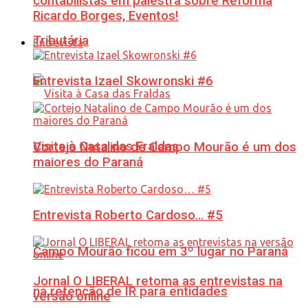
contabilistas em palestra sobre Reforma
Ricardo Borges, Eventos!
Tributária
Entrevista
Entrevista Izael Skowronski #6
Visita à Casa das Fraldas
Cortejo Natalino de Campo Mourão é um dos
maiores do Paraná
Entrevista Roberto Cardoso… #5
Campo Mourão ficou em 3º lugar no Paraná
Jornal O LIBERAL retoma as entrevistas na
na retenção de IR para entidades
versão online