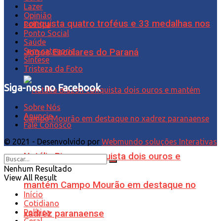
Lazer
Opinião
conquista quatro troféus e 33 medalhas nos
Política
Ponto Social
Saúde
Sem categoria
Jogos Escolares do Paraná
Síntese
Tristeza da Foto
Siga-nos no Facebook
Sobre Nós
Anuncie
Fale Conosco
© 2021 - Desenvolvido por
Webmundo soluções Interativas
Natália Biazon conquista dois ouros e
Nenhum Resultado
View All Result
mantém Campo Mourão em destaque no
Início
Cotidiano
Política
xadrez paranaense
Geral