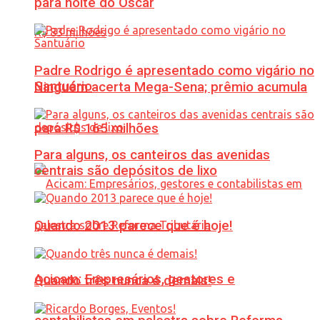
para noite do Oscar
Padre Rodrigo é apresentado como vigário no
Santuário
Ninguém acerta Mega-Sena; prêmio acumula
para R$ 165 milhões
Para alguns, os canteiros das avenidas
centrais são depósitos de lixo
Quando 2013 parece que é hoje!
Acicam: Empresários, gestores e
Quando três nunca é demais!