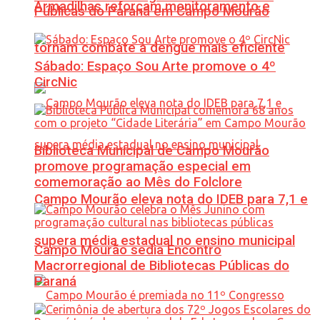
Armadilhas reforçam monitoramento e
Públicas do Paraná em Campo Mourão
tornam combate à dengue mais eficiente
Sábado: Espaço Sou Arte promove o 4º
CircNic
Biblioteca Municipal de Campo Mourão
promove programação especial em
comemoração ao Mês do Folclore
Campo Mourão eleva nota do IDEB para 7,1 e
supera média estadual no ensino municipal
Campo Mourão sedia Encontro
Macrorregional de Bibliotecas Públicas do
Paraná