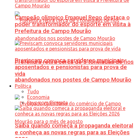
Campeão olímpico Emanuel Rego destaca o
poder transformador do esporte em visita à
Prefeitura de Campo Mourão
Previscam convoca servidores municipais
Prefeitura retira cerca de 5 toneladas de fios
aposentados e pensionistas para prova de
vida
abandonados nos postes de Campo Mourão
Política
Tudo
Economia
Favo com Pimenta
Saiba quando começa a propaganda eleitoral
e conheça as novas regras para as Eleições