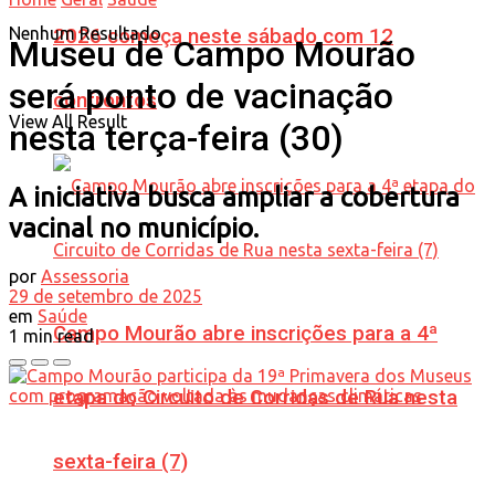
Nenhum Resultado
2026 começa neste sábado com 12
Museu de Campo Mourão
será ponto de vacinação
confrontos
View All Result
nesta terça-feira (30)
A iniciativa busca ampliar a cobertura
vacinal no município.
por
Assessoria
29 de setembro de 2025
em
Saúde
Campo Mourão abre inscrições para a 4ª
1 min read
etapa do Circuito de Corridas de Rua nesta
sexta-feira (7)