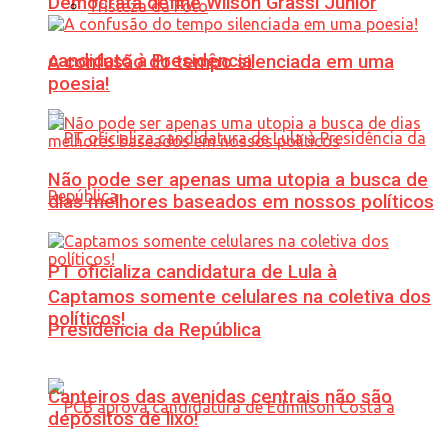
Democrata define Wilson Grassi Júnior
Tristeza da Foto
candidato à Presidência
A confusão do tempo silenciada em uma
poesia!
Não pode ser apenas uma utopia a busca de
dias melhores baseados em nossos políticos
PT oficializa candidatura de Lula à
Captamos somente celulares na coletiva dos
políticos!
Presidência da República
Canteiros das avenidas centrais não são
depósitos de lixo!