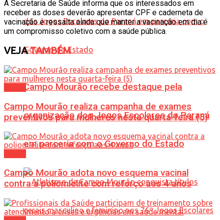
A Secretaria de Saúde informa que os interessados em
receber as doses deverão apresentar CPF e caderneta de
vacinação e ressalta ainda que manter a vacinação em dia é
um compromisso coletivo com a saúde pública.
VEJA
TAMBÉM
Campo Mourão recebe destaque pela
Saúde
Campo Mourão realiza campanha de exames
organização dos Jogos Escolares do Paraná
preventivos para mulheres nesta quarta-feira (5)
em parceria com o Governo do Estado
Saúde
Campo Mourão adota novo esquema vacinal
contra a poliomielite com reforço aos 4 anos