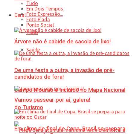
Tudo
Em Dois Tempos
Foto Expressão...
Geral
Foto Piada
Ponto Social
Tudo
Árvore não é cabide de sacola de lixo!
Saúde
De uma festa a outra, a invasão de pré-
candidatos de fora!
Campo Mourão é incluído no Mapa Nacional
Vamos passear por aí, galera!
do Turismo
Em clima de final de Copa, Brasil se prepara