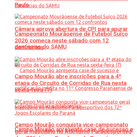
Paulo
Câmara aprova abertura de CPI para apurar
Campeonato Mourãoense de Futebol Suíço
2026 começa neste sábado com 12
denúncias do SAMU
confrontos
Campo Mourão abre inscrições para a 4ª
etapa do Circuito de Corridas de Rua nesta
sexta-feira (7)
Campo Mourão conquista vice-campeonato
Campo Mourão apresenta case de sucesso e
geral masculino no Atletismo Paradesportivo