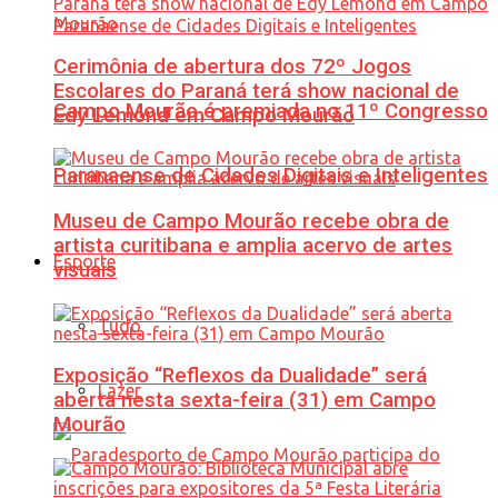
Cerimônia de abertura dos 72º Jogos
Escolares do Paraná terá show nacional de
Campo Mourão é premiada no 11º Congresso
Edy Lemond em Campo Mourão
Paranaense de Cidades Digitais e Inteligentes
Museu de Campo Mourão recebe obra de
artista curitibana e amplia acervo de artes
Esporte
visuais
Tudo
Exposição “Reflexos da Dualidade” será
Lazer
aberta nesta sexta-feira (31) em Campo
Mourão