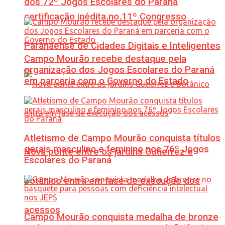
dos 72º Jogos Escolares do Paraná
certificação inédita no 11º Congresso
Paranaense de Cidades Digitais e Inteligentes
Campo Mourão recebe destaque pela
organização dos Jogos Escolares do Paraná
em parceria com o Governo do Estado
Atletismo de Campo Mourão conquista títulos
gerais masculino e feminino nos 76º Jogos
Nova ponte entre os jardins Gutierrez e
Escolares do Paraná
Botânico entra em fase de execução dos
acessos
Campo Mourão conquista medalha de bronze