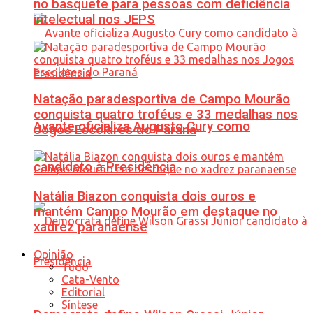
no basquete para pessoas com deficiência
intelectual nos JEPS
Natação paradesportiva de Campo Mourão
conquista quatro troféus e 33 medalhas nos
Avante oficializa Augusto Cury como
Jogos Escolares do Paraná
candidato à Presidência
Natália Biazon conquista dois ouros e
mantém Campo Mourão em destaque no
xadrez paranaense
Opinião
Tudo
Cata-Vento
Editorial
Síntese