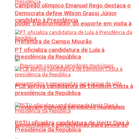
Campeão olímpico Emanuel Rego destaca o
Democrata define Wilson Grassi Júnior
candidato à Presidência
poder transformador do esporte em visita à
Prefeitura de Campo Mourão
PT oficializa candidatura de Lula à
Presidência da República
PCB aprova candidatura de Edmilson Costa à
presidência da República
Previscam convoca servidores municipais
PSTU oficializa candidatura de Hertz Dias à
aposentados e pensionistas para prova de
Presidência da República