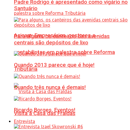
Padre Rodrigo é apresentado como vigário no
Santuário
Acicam: Empresários, gestores e
Para alguns, os canteiros das avenidas
centrais são depósitos de lixo
contabilistas em palestra sobre Reforma
Quando 2013 parece que é hoje!
Tributária
Quando três nunca é demais!
Ricardo Borges, Eventos!
Visita à Casa das Fraldas
Entrevista