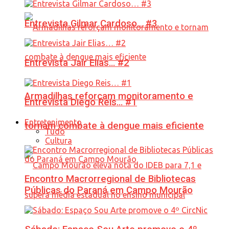
Entrevista Gilmar Cardoso… #3
Entrevista Jair Elias… #2
Armadilhas reforçam monitoramento e
Entrevista Diego Reis… #1
Entretenimento
tornam combate à dengue mais eficiente
Tudo
Cultura
Encontro Macrorregional de Bibliotecas
Públicas do Paraná em Campo Mourão