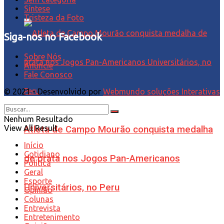
Síntese
Tristeza da Foto
Siga-nos no Facebook
Sobre Nós
Anuncie
Fale Conosco
© 2021 - Desenvolvido por
Webmundo soluções Interativas
Nenhum Resultado
View All Result
Atleta de Campo Mourão conquista medalha
Início
Cotidiano
de prata nos Jogos Pan-Americanos
Política
Geral
Esporte
Universitários, no Peru
Opinião
Colunas
Entrevista
Entretenimento