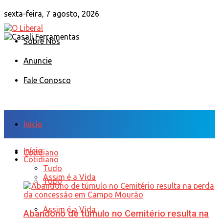
sexta-feira, 7 agosto, 2026
Sobre Nós
Anuncie
Fale Conosco
Início
Início
Cotidiano
Cotidiano
Tudo
Assim é a Vida
Tudo
Assim é a Vida
Abandono de túmulo no Cemitério resulta na