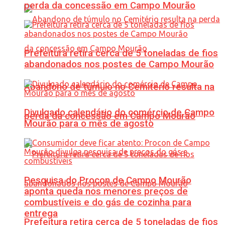
perda da concessão em Campo Mourão
Prefeitura retira cerca de 5 toneladas de fios
abandonados nos postes de Campo Mourão
Abandono de túmulo no Cemitério resulta na
Divulgado calendário do comércio de Campo
perda da concessão em Campo Mourão
Mourão para o mês de agosto
Pesquisa do Procon de Campo Mourão
aponta queda nos menores preços de
combustíveis e do gás de cozinha para
entrega
Prefeitura retira cerca de 5 toneladas de fios