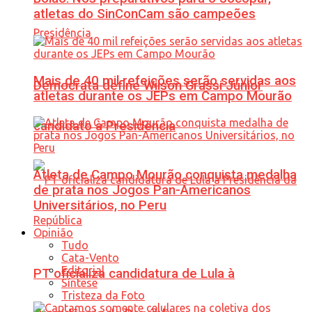
atletas do SinConCam são campeões
Mais de 40 mil refeições serão servidas aos
Democrata define Wilson Grassi Júnior
atletas durante os JEPs em Campo Mourão
candidato à Presidência
Atleta de Campo Mourão conquista medalha
de prata nos Jogos Pan-Americanos
Universitários, no Peru
Opinião
Tudo
Cata-Vento
Editorial
PT oficializa candidatura de Lula à
Síntese
Tristeza da Foto