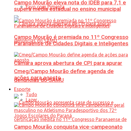
Campo Mourão eleva nota do IDEB para 7,1 e
Favo com Pimenta
supera média estadual no ensino municipal
Campo Mourão é premiada no 11º Congresso
Paranaense de Cidades Digitais e Inteligentes
Câmara aprova abertura de CPI para apurar
Cmeg/Campo Mourão define agenda de
ações para agosto
denúncias do SAMU
Esporte
Tudo
Lazer
Campo Mourão conquista vice-campeonato