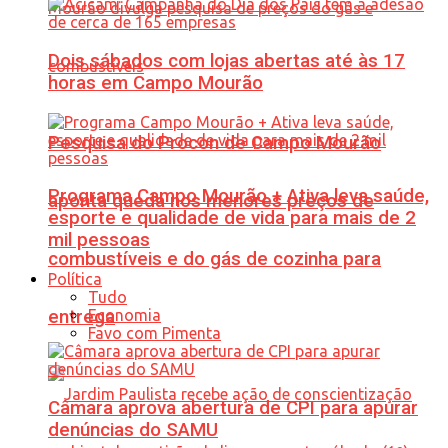
Dois sábados com lojas abertas até às 17
horas em Campo Mourão
Pesquisa do Procon de Campo Mourão
Programa Campo Mourão + Ativa leva saúde,
aponta queda nos menores preços de
esporte e qualidade de vida para mais de 2
mil pessoas
combustíveis e do gás de cozinha para
Política
Tudo
Economia
entrega
Favo com Pimenta
Câmara aprova abertura de CPI para apurar
denúncias do SAMU