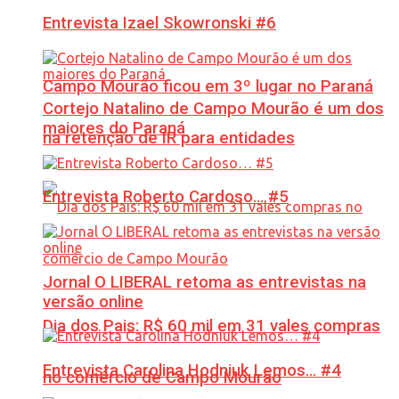
Entrevista Izael Skowronski #6
Campo Mourão ficou em 3º lugar no Paraná
Cortejo Natalino de Campo Mourão é um dos
maiores do Paraná
na retenção de IR para entidades
Entrevista Roberto Cardoso… #5
Jornal O LIBERAL retoma as entrevistas na
versão online
Dia dos Pais: R$ 60 mil em 31 vales compras
Entrevista Carolina Hodniuk Lemos… #4
no comércio de Campo Mourão