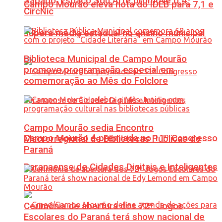
Sábado: Espaço Sou Arte promove o 4º
Campo Mourão eleva nota do IDEB para 7,1 e
CircNic
supera média estadual no ensino municipal
Biblioteca Municipal de Campo Mourão
promove programação especial em
comemoração ao Mês do Folclore
Campo Mourão sedia Encontro
Campo Mourão é premiada no 11º Congresso
Macrorregional de Bibliotecas Públicas do
Paraná
Paranaense de Cidades Digitais e Inteligentes
Cerimônia de abertura dos 72º Jogos
Escolares do Paraná terá show nacional de