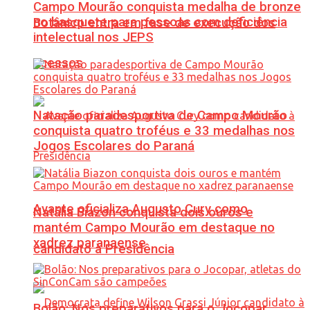
Campo Mourão conquista medalha de bronze
no basquete para pessoas com deficiência
Botânico entra em fase de execução dos
intelectual nos JEPS
acessos
Natação paradesportiva de Campo Mourão
conquista quatro troféus e 33 medalhas nos
Jogos Escolares do Paraná
Avante oficializa Augusto Cury como
Natália Biazon conquista dois ouros e
mantém Campo Mourão em destaque no
xadrez paranaense
candidato à Presidência
Bolão: Nos preparativos para o Jocopar,