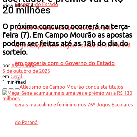
View All Result
20 milhões
O próximo concurso ocorrerá na terça-
Campo Mourão recebe destaque pela
feira (7). Em Campo Mourão as apostas
podem ser feitas até as 18h do dia do
organização dos Jogos Escolares do Paraná
sorteio.
em parceria com o Governo do Estado
por
Assessoria
5 de outubro de 2025
em
Geral
1 min read