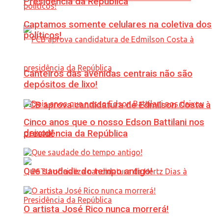
Presidência da República
Captamos somente celulares na coletiva dos
políticos!
Canteiros das avenidas centrais não são
depósitos de lixo!
PCB aprova candidatura de Edmilson Costa à
Cinco anos que o nosso Edson Battilani nos
deixou!
presidência da República
Que saudade do tempo antigo!
O artista José Rico nunca morrerá!