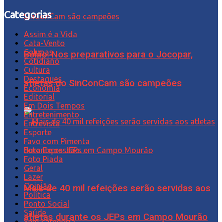
Categorias
Assim é a Vida
Cata-Vento
Colunas
Bolão: Nos preparativos para o Jocopar,
Cotidiano
Cultura
Destaques
atletas do SinConCam são campeões
Economia
Editorial
Em Dois Tempos
Entretenimento
Entrevista
Esporte
Favo com Pimenta
Foto Expressão…
Foto Piada
Geral
Lazer
Opinião
Mais de 40 mil refeições serão servidas aos
Política
Ponto Social
Saúde
atletas durante os JEPs em Campo Mourão
Sem categoria