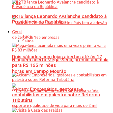
vida
PRTB lança Leonardo Avalanche candidato à
Presidência da República
Geral
Tudo
Saúde
Dois sábados com lojas abertas até às 17
Ninguém acerta Mega-Sena; prêmio acumula
para R$ 165 milhões
horas em Campo Mourão
Acicam: Empresários, gestores e
contabilistas em palestra sobre Reforma
Tributária