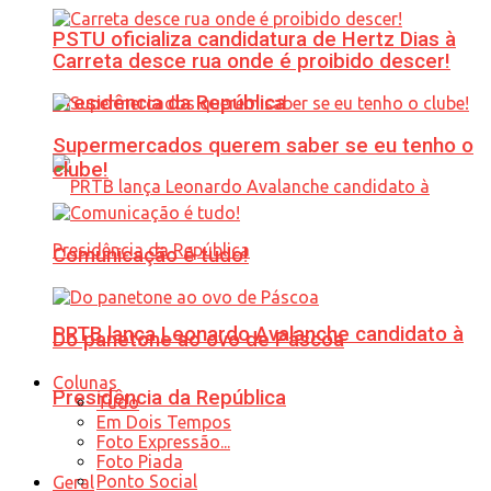
PSTU oficializa candidatura de Hertz Dias à
Carreta desce rua onde é proibido descer!
Presidência da República
Supermercados querem saber se eu tenho o
clube!
Comunicação é tudo!
PRTB lança Leonardo Avalanche candidato à
Do panetone ao ovo de Páscoa
Colunas
Presidência da República
Tudo
Em Dois Tempos
Foto Expressão...
Foto Piada
Ponto Social
Geral