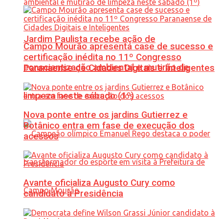
Jardim Paulista recebe ação de
Campo Mourão apresenta case de sucesso e
certificação inédita no 11º Congresso
conscientização ambiental e mutirão de
Paranaense de Cidades Digitais e Inteligentes
limpeza neste sábado (1º)
Nova ponte entre os jardins Gutierrez e
Botânico entra em fase de execução dos
acessos
Avante oficializa Augusto Cury como
candidato à Presidência