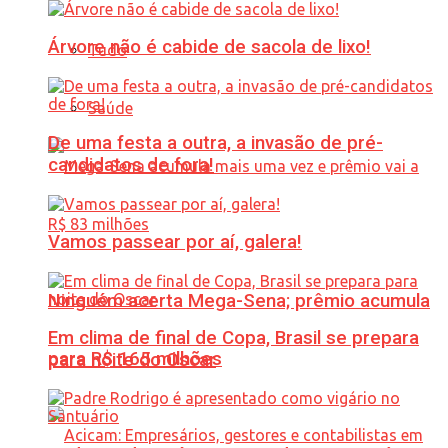
Árvore não é cabide de sacola de lixo!
Tudo
Saúde
De uma festa a outra, a invasão de pré-
candidatos de fora!
Vamos passear por aí, galera!
Ninguém acerta Mega-Sena; prêmio acumula
Em clima de final de Copa, Brasil se prepara
para R$ 165 milhões
para noite do Oscar