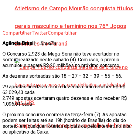
Atletismo de Campo Mourão conquista títulos
gerais masculino e feminino nos 76º Jogos
Compartilhar
Twittar
Compartilhar
Agência Brasil
–
Brasília
Escolares do Paraná
O Concurso 2.923 da Mega-Sena não teve acertador no
sorteio realizado neste sábado (4). Com isso, o prêmio
acumulou e pagará R$ 20 milhões no próximo concurso.
As dezenas sorteadas são 18 – 27 – 32 – 39 – 55 – 56.
29 apostas acertaram cinco dezenas e irão receber R$ R$
63.029,43 cada
2.749 apostas acertaram quatro dezenas e irão receber R$
1.096,01 cada
O próximo concurso ocorrerá na terça-feira (7). As apostas
podem ser feitas até as 19h (horário de Brasília) do dia do
Campo Mourão conquista medalha de bronze
sorteio, em qualquer lotérica do país ou pela internet, no site
ou aplicativo da Caixa.