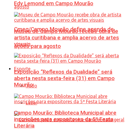
Edy Lemond em Campo Mourão
Cmeg/Campo Mourão define agenda de
Museu de Campo Mourão recebe obra de
artista curitibana e amplia acervo de artes
visuais
ações para agosto
Esporte
Exposição “Reflexos da Dualidade” será
aberta nesta sexta-feira (31) em Campo
Mourão
Tudo
Lazer
Campo Mourão: Biblioteca Municipal abre
inscrições para expositores da 5ª Festa
Literária