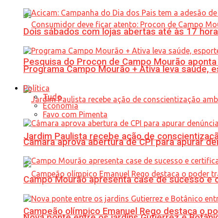
Dois sábados com lojas abertas até às 17 h
Pesquisa do Procon de Campo Mourão aponta 
Programa Campo Mourão + Ativa leva saúde, es
Política
Tudo
Economia
Favo com Pimenta
Jardim Paulista recebe ação de conscientizaç
Câmara aprova abertura de CPI para apurar d
Campo Mourão apresenta case de sucesso e cer
Campeão olímpico Emanuel Rego destaca o pod
Nova ponte entre os jardins Gutierrez e Botâ