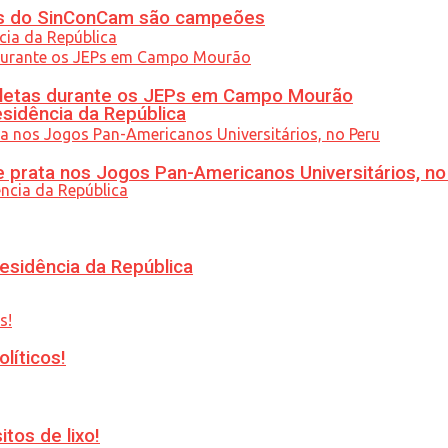
etas do SinConCam são campeões
atletas durante os JEPs em Campo Mourão
esidência da República
 prata nos Jogos Pan-Americanos Universitários, no
esidência da República
líticos!
tos de lixo!