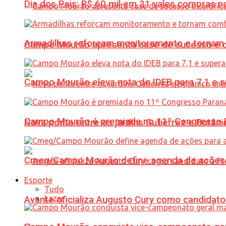
Dia dos Pais: R$ 60 mil em 31 vales compras
Armadilhas reforçam monitoramento e tornam 
Campo Mourão apresenta case de sucesso e cer
Campo Mourão eleva nota do IDEB para 7,1 e s
Campo Mourão é premiada no 11º Congresso Pa
Nova ponte entre os jardins Gutierrez e Botâ
Cmeg/Campo Mourão define agenda de ações 
Esporte
Tudo
Lazer
Avante oficializa Augusto Cury como candidato