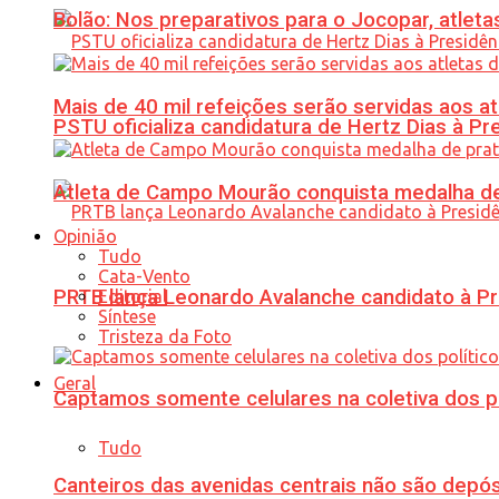
Bolão: Nos preparativos para o Jocopar, atl
Mais de 40 mil refeições serão servidas aos 
PSTU oficializa candidatura de Hertz Dias à Pr
Atleta de Campo Mourão conquista medalha de
Opinião
Tudo
Cata-Vento
PRTB lança Leonardo Avalanche candidato à Pr
Editorial
Síntese
Tristeza da Foto
Geral
Captamos somente celulares na coletiva dos po
Tudo
Canteiros das avenidas centrais não são depósi