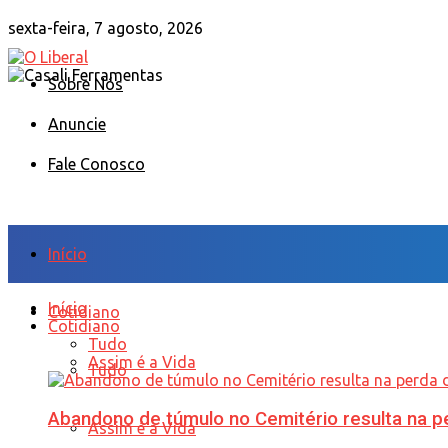
sexta-feira, 7 agosto, 2026
Sobre Nós
Anuncie
Fale Conosco
Início
Início
Cotidiano
Cotidiano
Tudo
Assim é a Vida
Tudo
Abandono de túmulo no Cemitério resulta na
Assim é a Vida