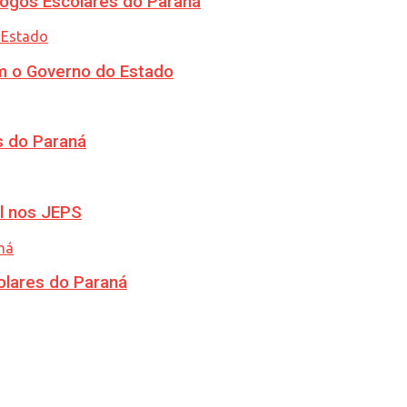
ogos Escolares do Paraná
m o Governo do Estado
s do Paraná
l nos JEPS
olares do Paraná