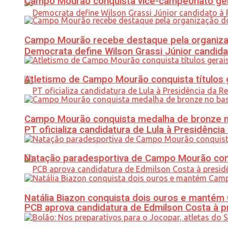
Campo Mourão conquista vice-campeonato gera
Campo Mourão recebe destaque pela organiza
Democrata define Wilson Grassi Júnior candida
Atletismo de Campo Mourão conquista títulos 
Campo Mourão conquista medalha de bronze no
PT oficializa candidatura de Lula à Presidência
Natação paradesportiva de Campo Mourão conq
Natália Biazon conquista dois ouros e mant
PCB aprova candidatura de Edmilson Costa à p