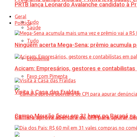
PRTB lança Leonardo Avalanche candidato à Pr
Geral
Tudo
Política
Saúde
Tudo
Ninguém acerta Mega-Sena; prêmio acumula p
Economia
Acicam: Empresários, gestores e contabilistas
Favo com Pimenta
Visita à Casa das Fraldas
Campo Mourão ficou em 3º lugar no Paraná na 
Câmara aprova abertura de CPI para apurar d