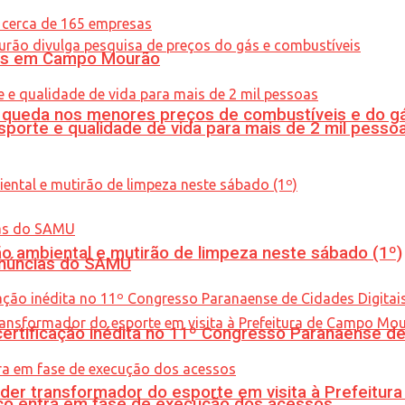
oras em Campo Mourão
queda nos menores preços de combustíveis e do gá
porte e qualidade de vida para mais de 2 mil pesso
ão ambiental e mutirão de limpeza neste sábado (1º)
enúncias do SAMU
tificação inédita no 11º Congresso Paranaense de C
er transformador do esporte em visita à Prefeitu
nico entra em fase de execução dos acessos