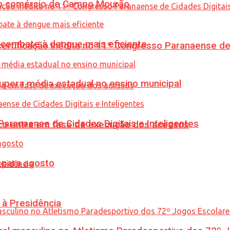
 no comércio de Campo Mourão
combate à dengue mais eficiente
tificação inédita no 11º Congresso Paranaense de C
upera média estadual no ensino municipal
ranaense de Cidades Digitais e Inteligentes
nico entra em fase de execução dos acessos
para agosto
 à Presidência