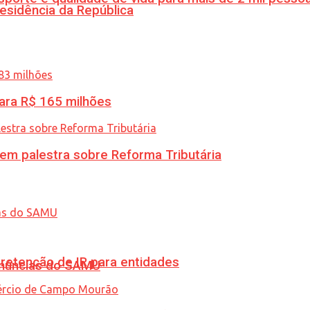
esidência da República
ara R$ 165 milhões
 em palestra sobre Reforma Tributária
retenção de IR para entidades
enúncias do SAMU