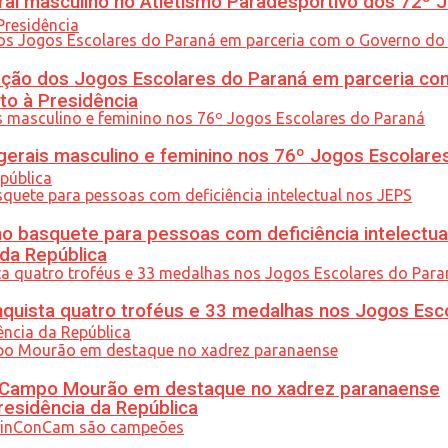
l masculino no Atletismo Paradesportivo dos 72º J
ção dos Jogos Escolares do Paraná em parceria co
to à Presidência
gerais masculino e feminino nos 76º Jogos Escolare
 basquete para pessoas com deficiência intelectua
 da República
uista quatro troféus e 33 medalhas nos Jogos Esc
ém Campo Mourão em destaque no xadrez paranaense
residência da República