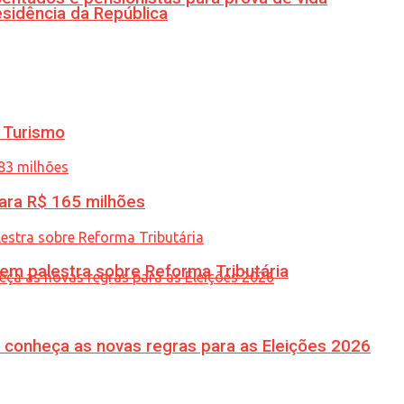
esidência da República
 Turismo
ara R$ 165 milhões
 em palestra sobre Reforma Tributária
 conheça as novas regras para as Eleições 2026