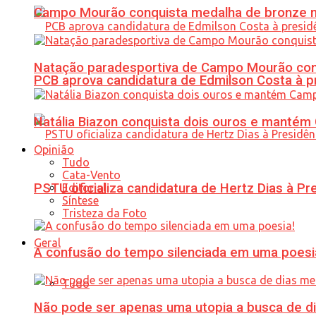
Campo Mourão conquista medalha de bronze no
Natação paradesportiva de Campo Mourão conq
PCB aprova candidatura de Edmilson Costa à p
Natália Biazon conquista dois ouros e mant
Opinião
Tudo
Cata-Vento
PSTU oficializa candidatura de Hertz Dias à Pr
Editorial
Síntese
Tristeza da Foto
Geral
A confusão do tempo silenciada em uma poesi
Tudo
Não pode ser apenas uma utopia a busca de d