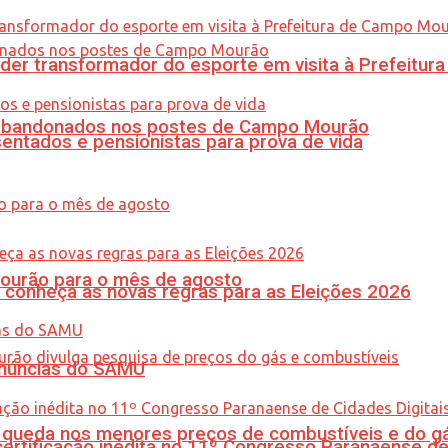
er transformador do esporte em visita à Prefeitu
os abandonados nos postes de Campo Mourão
entados e pensionistas para prova de vida
Mourão para o mês de agosto
 conheça as novas regras para as Eleições 2026
enúncias do SAMU
queda nos menores preços de combustíveis e do gá
tificação inédita no 11º Congresso Paranaense de C