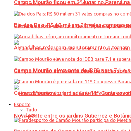
Campo Mourão ficou em 3º lugar no Paraná na 
Dia dos Pais: R$ 60 mil em 31 vales compras
Câmara aprova abertura de CPI para apurar d
Armadilhas reforçam monitoramento e tornam 
Campo Mourão eleva nota do IDEB para 7,1 e s
Campo Mourão apresenta case de sucesso e cer
Campo Mourão é premiada no 11º Congresso Pa
Esporte
Tudo
Lazer
Nova ponte entre os jardins Gutierrez e Botâ