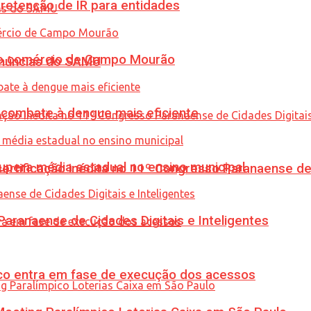
retenção de IR para entidades
 no comércio de Campo Mourão
enúncias do SAMU
combate à dengue mais eficiente
upera média estadual no ensino municipal
tificação inédita no 11º Congresso Paranaense de C
ranaense de Cidades Digitais e Inteligentes
nico entra em fase de execução dos acessos