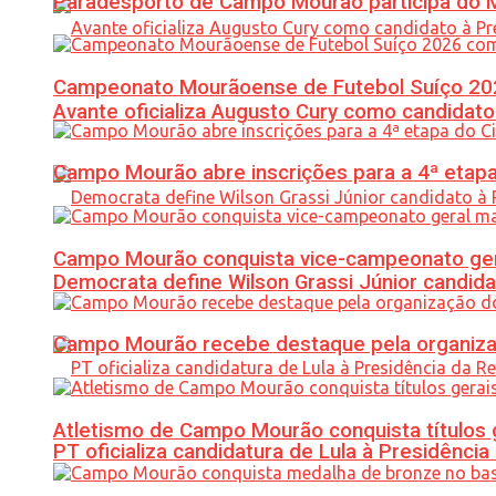
Paradesporto de Campo Mourão participa do M
Campeonato Mourãoense de Futebol Suíço 20
Avante oficializa Augusto Cury como candidato
Campo Mourão abre inscrições para a 4ª etapa 
Campo Mourão conquista vice-campeonato gera
Democrata define Wilson Grassi Júnior candida
Campo Mourão recebe destaque pela organiza
Atletismo de Campo Mourão conquista títulos 
PT oficializa candidatura de Lula à Presidência