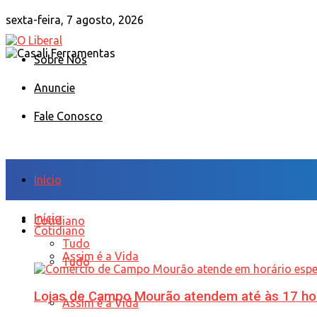
sexta-feira, 7 agosto, 2026
Sobre Nós
Anuncie
Fale Conosco
Início
Início
Cotidiano
Cotidiano
Tudo
Assim é a Vida
Tudo
Lojas de Campo Mourão atendem até às 17 ho
Assim é a Vida