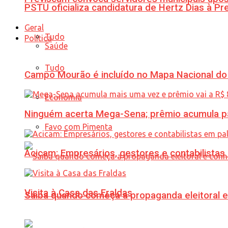
PSTU oficializa candidatura de Hertz Dias à Pr
Geral
Tudo
Política
Saúde
Tudo
Campo Mourão é incluído no Mapa Nacional do
Economia
Ninguém acerta Mega-Sena; prêmio acumula p
Favo com Pimenta
Acicam: Empresários, gestores e contabilistas
Visita à Casa das Fraldas
Saiba quando começa a propaganda eleitoral e