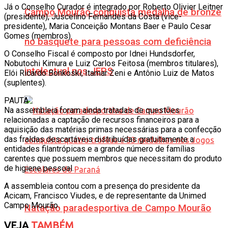
Já o Conselho Curador é integrado por Roberto Olivier Leitner
Campo Mourão conquista medalha de bronze
(presidente), Juscelino Fernandes da Costa (vice-
presidente), Maria Conceição Montans Baer e Paulo Cesar
Gomes (membros).
no basquete para pessoas com deficiência
O Conselho Fiscal é composto por Idnei Hundsdorfer,
Nobutochi Kimura e Luiz Carlos Feitosa (membros titulares),
intelectual nos JEPS
Elói Ricardo Bonkoski, Itamar Zeni e Antônio Luiz de Matos
(suplentes).
PAUTA
Na assembleia foram ainda tratadas de questões
relacionadas a captação de recursos financeiros para a
aquisição das matérias primas necessárias para a confecção
das fraldas descartáveis distribuídas gratuitamente a
entidades filantrópicas e a grande número de famílias
carentes que possuem membros que necessitam do produto
de higiene pessoal.
A assembleia contou com a presença do presidente da
Acicam, Francisco Viudes, e de representante da Unimed
Campo Mourão.
Natação paradesportiva de Campo Mourão
VEJA
TAMBÉM