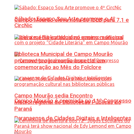
Sábado: Espaço Sou Arte promove o 4º
Campo Mourão eleva nota do IDEB para 7,1 e
CircNic
supera média estadual no ensino municipal
Biblioteca Municipal de Campo Mourão
promove programação especial em
comemoração ao Mês do Folclore
Campo Mourão sedia Encontro
Campo Mourão é premiada no 11º Congresso
Macrorregional de Bibliotecas Públicas do
Paraná
Paranaense de Cidades Digitais e Inteligentes