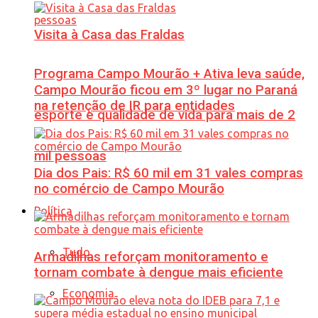
Visita à Casa das Fraldas
Programa Campo Mourão + Ativa leva saúde,
Campo Mourão ficou em 3º lugar no Paraná
na retenção de IR para entidades
esporte e qualidade de vida para mais de 2
mil pessoas
Dia dos Pais: R$ 60 mil em 31 vales compras
no comércio de Campo Mourão
Política
Tudo
Armadilhas reforçam monitoramento e
tornam combate à dengue mais eficiente
Economia