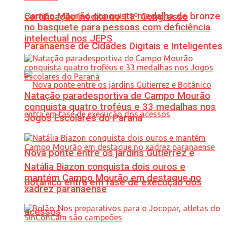
Campo Mourão conquista medalha de bronze
certificação inédita no 11º Congresso
no basquete para pessoas com deficiência
intelectual nos JEPS
Paranaense de Cidades Digitais e Inteligentes
Natação paradesportiva de Campo Mourão
conquista quatro troféus e 33 medalhas nos
Jogos Escolares do Paraná
Nova ponte entre os jardins Gutierrez e
Natália Biazon conquista dois ouros e
mantém Campo Mourão em destaque no
Botânico entra em fase de execução dos
xadrez paranaense
acessos