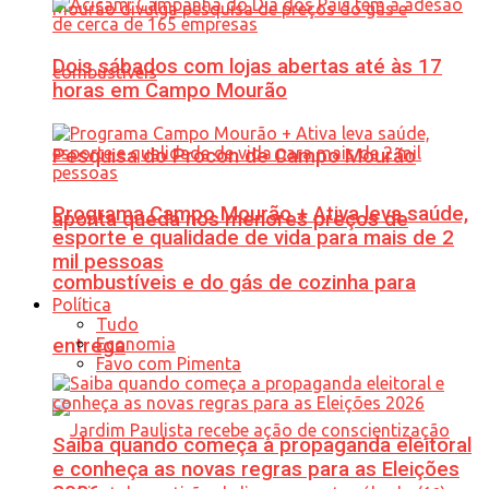
Dois sábados com lojas abertas até às 17
horas em Campo Mourão
Pesquisa do Procon de Campo Mourão
Programa Campo Mourão + Ativa leva saúde,
aponta queda nos menores preços de
esporte e qualidade de vida para mais de 2
mil pessoas
combustíveis e do gás de cozinha para
Política
Tudo
Economia
entrega
Favo com Pimenta
Saiba quando começa a propaganda eleitoral
e conheça as novas regras para as Eleições