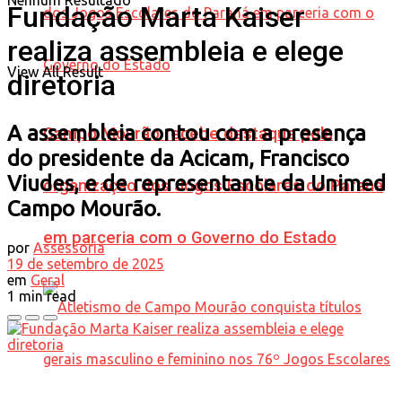
Nenhum Resultado
Fundação Marta Kaiser
realiza assembleia e elege
View All Result
diretoria
A assembleia contou com a presença
Campo Mourão recebe destaque pela
do presidente da Acicam, Francisco
Viudes, e de representante da Unimed
organização dos Jogos Escolares do Paraná
Campo Mourão.
em parceria com o Governo do Estado
por
Assessoria
19 de setembro de 2025
em
Geral
1 min read