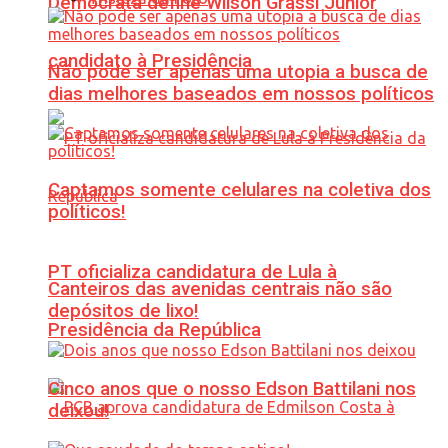
Democrata define Wilson Grassi Júnior
candidato à Presidência
Não pode ser apenas uma utopia a busca de
dias melhores baseados em nossos políticos
Captamos somente celulares na coletiva dos
políticos!
PT oficializa candidatura de Lula à
Canteiros das avenidas centrais não são
depósitos de lixo!
Presidência da República
Cinco anos que o nosso Edson Battilani nos
deixou!