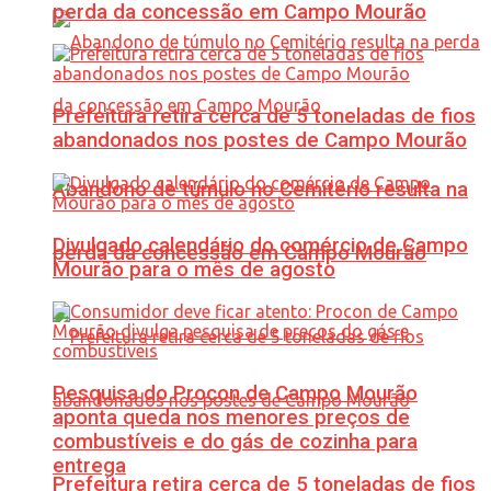
perda da concessão em Campo Mourão
Prefeitura retira cerca de 5 toneladas de fios
abandonados nos postes de Campo Mourão
Abandono de túmulo no Cemitério resulta na
Divulgado calendário do comércio de Campo
perda da concessão em Campo Mourão
Mourão para o mês de agosto
Pesquisa do Procon de Campo Mourão
aponta queda nos menores preços de
combustíveis e do gás de cozinha para
entrega
Prefeitura retira cerca de 5 toneladas de fios