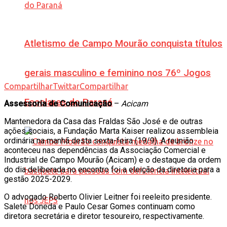
Atletismo de Campo Mourão conquista títulos
gerais masculino e feminino nos 76º Jogos
Compartilhar
Twittar
Compartilhar
Escolares do Paraná
Assessoria de Comunicação
–
Acicam
Mantenedora da Casa das Fraldas São José e de outras
ações sociais, a Fundação Marta Kaiser realizou assembleia
ordinária na manhã desta sexta-feira (19/9). A reunião
aconteceu nas dependências da Associação Comercial e
Industrial de Campo Mourão (Acicam) e o destaque da ordem
do dia deliberada no encontro foi a eleição da diretoria para a
gestão 2025-2029.
O advogado Roberto Olivier Leitner foi reeleito presidente.
Salete Doneda e Paulo Cesar Gomes continuam como
diretora secretária e diretor tesoureiro, respectivamente.