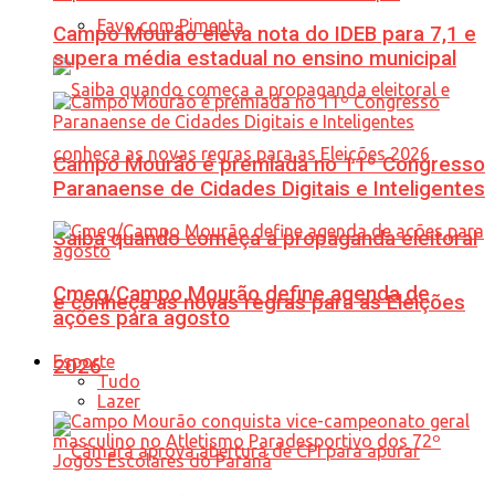
Favo com Pimenta
Campo Mourão eleva nota do IDEB para 7,1 e
supera média estadual no ensino municipal
Campo Mourão é premiada no 11º Congresso
Paranaense de Cidades Digitais e Inteligentes
Saiba quando começa a propaganda eleitoral
Cmeg/Campo Mourão define agenda de
e conheça as novas regras para as Eleições
ações para agosto
Esporte
2026
Tudo
Lazer