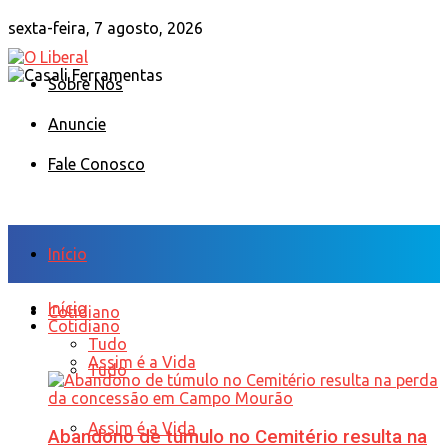
sexta-feira, 7 agosto, 2026
Sobre Nós
Anuncie
Fale Conosco
Início
Início
Cotidiano
Cotidiano
Tudo
Assim é a Vida
Tudo
Assim é a Vida
Abandono de túmulo no Cemitério resulta na