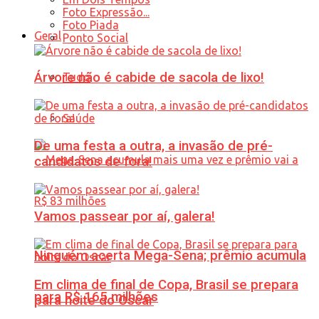
Foto Expressão...
Foto Piada
Geral
Ponto Social
Árvore não é cabide de sacola de lixo!
Tudo
Saúde
De uma festa a outra, a invasão de pré-
candidatos de fora!
Vamos passear por aí, galera!
Ninguém acerta Mega-Sena; prêmio acumula
Em clima de final de Copa, Brasil se prepara
para R$ 165 milhões
para noite do Oscar