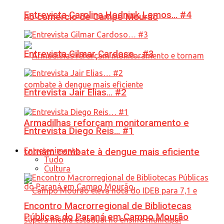
Entrevista Carolina Hodniuk Lemos… #4
no comércio de Campo Mourão
Entrevista Gilmar Cardoso… #3
Entrevista Jair Elias… #2
Armadilhas reforçam monitoramento e
Entrevista Diego Reis… #1
Entretenimento
tornam combate à dengue mais eficiente
Tudo
Cultura
Encontro Macrorregional de Bibliotecas
Públicas do Paraná em Campo Mourão