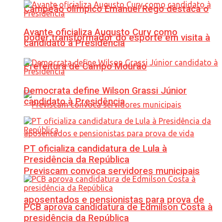
Campeão olímpico Emanuel Rego destaca o
Avante oficializa Augusto Cury como
poder transformador do esporte em visita à
candidato à Presidência
Prefeitura de Campo Mourão
Democrata define Wilson Grassi Júnior
candidato à Presidência
PT oficializa candidatura de Lula à
Presidência da República
Previscam convoca servidores municipais
aposentados e pensionistas para prova de
PCB aprova candidatura de Edmilson Costa à
presidência da República