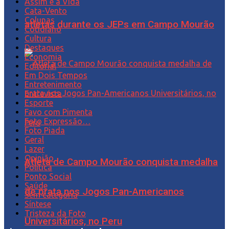
Assim é a Vida
Cata-Vento
Colunas
atletas durante os JEPs em Campo Mourão
Cotidiano
Cultura
Destaques
Economia
Editorial
Em Dois Tempos
Entretenimento
Entrevista
Esporte
Favo com Pimenta
Foto Expressão…
Foto Piada
Geral
Lazer
Opinião
Atleta de Campo Mourão conquista medalha
Política
Ponto Social
Saúde
de prata nos Jogos Pan-Americanos
Sem categoria
Síntese
Tristeza da Foto
Universitários, no Peru