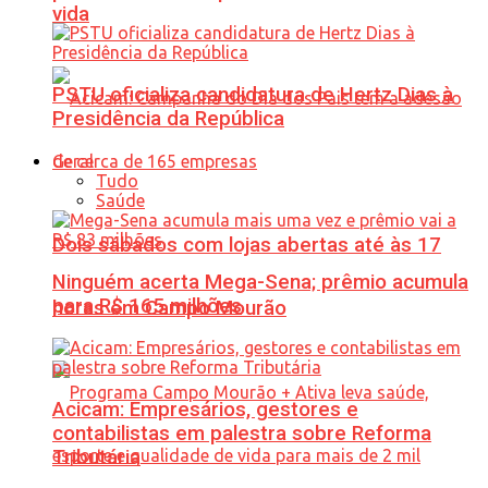
vida
PSTU oficializa candidatura de Hertz Dias à
Presidência da República
Geral
Tudo
Saúde
Dois sábados com lojas abertas até às 17
Ninguém acerta Mega-Sena; prêmio acumula
para R$ 165 milhões
horas em Campo Mourão
Acicam: Empresários, gestores e
contabilistas em palestra sobre Reforma
Tributária