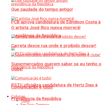
Que saudade do tempo antigo!
PCB aprova candidatura de Edmilson Costa à
O artista José Rico nunca morrerá!
presidência da República
Carreta desce rua onde é proibido descer!
Supermercados querem saber se eu tenho o
clube!
PSTU oficializa candidatura de Hertz Dias à
Comunicação é tudo!
Colunas
Presidência da República
Tudo
Em Dois Tempos