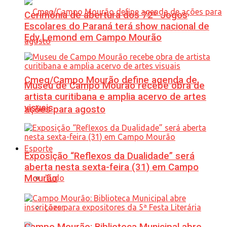
Cerimônia de abertura dos 72º Jogos
Escolares do Paraná terá show nacional de
Edy Lemond em Campo Mourão
Cmeg/Campo Mourão define agenda de
Museu de Campo Mourão recebe obra de
artista curitibana e amplia acervo de artes
visuais
ações para agosto
Esporte
Exposição “Reflexos da Dualidade” será
aberta nesta sexta-feira (31) em Campo
Mourão
Tudo
Lazer
Campo Mourão: Biblioteca Municipal abre