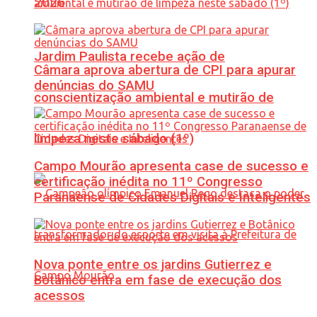
2026
Jardim Paulista recebe ação de
Câmara aprova abertura de CPI para apurar
denúncias do SAMU
conscientização ambiental e mutirão de
limpeza neste sábado (1º)
Campo Mourão apresenta case de sucesso e
certificação inédita no 11º Congresso
Paranaense de Cidades Digitais e Inteligentes
Nova ponte entre os jardins Gutierrez e
Botânico entra em fase de execução dos
acessos