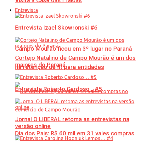
Visita à Casa das Fraldas
Entrevista
Entrevista Izael Skowronski #6
Campo Mourão ficou em 3º lugar no Paraná
Cortejo Natalino de Campo Mourão é um dos
maiores do Paraná
na retenção de IR para entidades
Entrevista Roberto Cardoso… #5
Jornal O LIBERAL retoma as entrevistas na
versão online
Dia dos Pais: R$ 60 mil em 31 vales compras