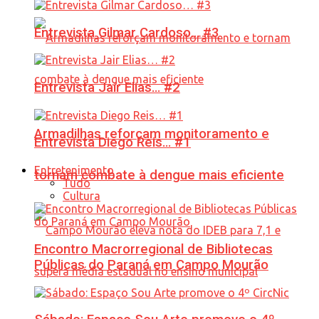
Entrevista Gilmar Cardoso… #3
Entrevista Jair Elias… #2
Armadilhas reforçam monitoramento e
Entrevista Diego Reis… #1
Entretenimento
tornam combate à dengue mais eficiente
Tudo
Cultura
Encontro Macrorregional de Bibliotecas
Públicas do Paraná em Campo Mourão