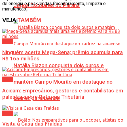
de energia e pós-vendas (monitoramento, limpeza e
Jogos Escolares do Paraná
manutenção).
VEJA
TAMBÉM
Geral
Ninguém acerta Mega-Sena; prêmio acumula para
R$ 165 milhões
Natália Biazon conquista dois ouros e
Geral
mantém Campo Mourão em destaque no
Acicam: Empresários, gestores e contabilistas em
palestra sobre Reforma Tributária
xadrez paranaense
Geral
Visita à Casa das Fraldas