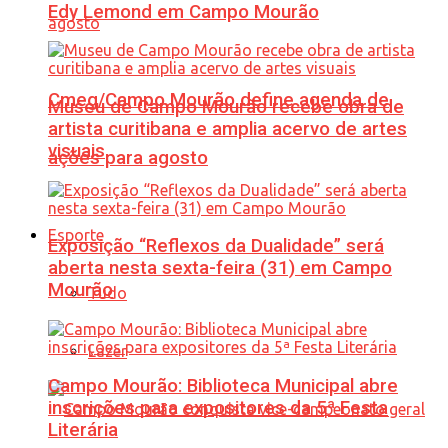
Edy Lemond em Campo Mourão
Cmeg/Campo Mourão define agenda de
Museu de Campo Mourão recebe obra de
artista curitibana e amplia acervo de artes
visuais
ações para agosto
Esporte
Exposição “Reflexos da Dualidade” será
aberta nesta sexta-feira (31) em Campo
Mourão
Tudo
Lazer
Campo Mourão: Biblioteca Municipal abre
inscrições para expositores da 5ª Festa
Literária