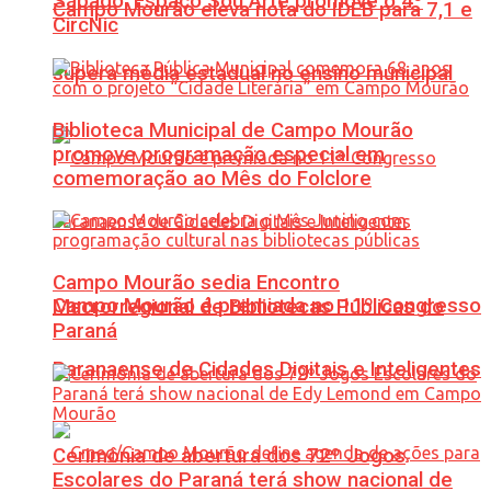
Sábado: Espaço Sou Arte promove o 4º
Campo Mourão eleva nota do IDEB para 7,1 e
CircNic
supera média estadual no ensino municipal
Biblioteca Municipal de Campo Mourão
promove programação especial em
comemoração ao Mês do Folclore
Campo Mourão sedia Encontro
Campo Mourão é premiada no 11º Congresso
Macrorregional de Bibliotecas Públicas do
Paraná
Paranaense de Cidades Digitais e Inteligentes
Cerimônia de abertura dos 72º Jogos
Escolares do Paraná terá show nacional de