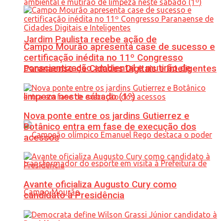
Jardim Paulista recebe ação de
Campo Mourão apresenta case de sucesso e
certificação inédita no 11º Congresso
conscientização ambiental e mutirão de
Paranaense de Cidades Digitais e Inteligentes
limpeza neste sábado (1º)
Nova ponte entre os jardins Gutierrez e
Botânico entra em fase de execução dos
acessos
Avante oficializa Augusto Cury como
candidato à Presidência