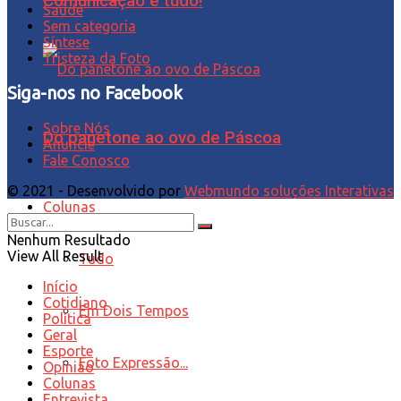
Comunicação é tudo!
Saúde
Sem categoria
Síntese
Tristeza da Foto
Siga-nos no Facebook
Sobre Nós
Do panetone ao ovo de Páscoa
Anuncie
Fale Conosco
© 2021 - Desenvolvido por
Webmundo soluções Interativas
Colunas
Nenhum Resultado
View All Result
Tudo
Início
Cotidiano
Em Dois Tempos
Política
Geral
Esporte
Foto Expressão...
Opinião
Colunas
Entrevista