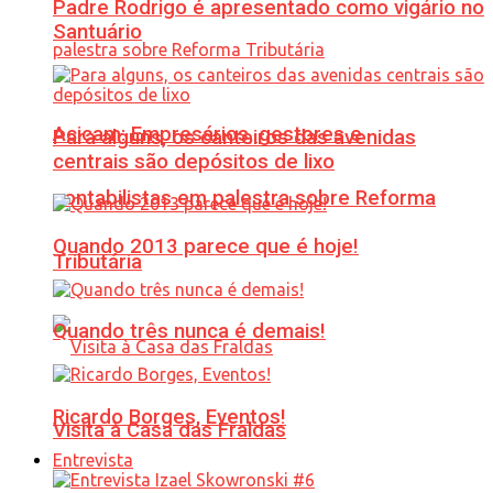
Padre Rodrigo é apresentado como vigário no
Santuário
Acicam: Empresários, gestores e
Para alguns, os canteiros das avenidas
centrais são depósitos de lixo
contabilistas em palestra sobre Reforma
Quando 2013 parece que é hoje!
Tributária
Quando três nunca é demais!
Ricardo Borges, Eventos!
Visita à Casa das Fraldas
Entrevista