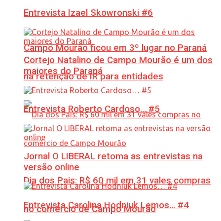
Entrevista Izael Skowronski #6
Campo Mourão ficou em 3º lugar no Paraná
Cortejo Natalino de Campo Mourão é um dos
maiores do Paraná
na retenção de IR para entidades
Entrevista Roberto Cardoso… #5
Jornal O LIBERAL retoma as entrevistas na
versão online
Dia dos Pais: R$ 60 mil em 31 vales compras
Entrevista Carolina Hodniuk Lemos… #4
no comércio de Campo Mourão