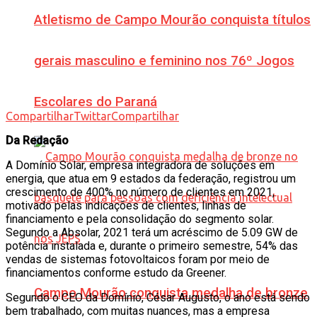
Atletismo de Campo Mourão conquista títulos
gerais masculino e feminino nos 76º Jogos
Escolares do Paraná
Compartilhar
Twittar
Compartilhar
Da Redação
A Domínio Solar, empresa integradora de soluções em
energia, que atua em 9 estados da federação, registrou um
crescimento de 400% no número de clientes em 2021,
motivado pelas indicações de clientes, linhas de
financiamento e pela consolidação do segmento solar.
Segundo a Absolar, 2021 terá um acréscimo de 5.09 GW de
potência instalada e, durante o primeiro semestre, 54% das
vendas de sistemas fotovoltaicos foram por meio de
financiamentos conforme estudo da Greener.
Campo Mourão conquista medalha de bronze
Segundo o CEO da Domínio, César Augusto, o ano está sendo
bem trabalhado, com muitas nuances, mas a empresa