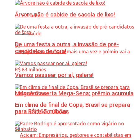
Árvore não é cabide de sacola de lixo!
Tudo
Saúde
De uma festa a outra, a invasão de pré-
candidatos de fora!
Vamos passear por aí, galera!
Ninguém acerta Mega-Sena; prêmio acumula
Em clima de final de Copa, Brasil se prepara
para R$ 165 milhões
para noite do Oscar