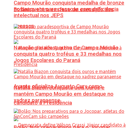
Campo Mourão conquista medalha de bronze
no basquete para pessoas com deficiência
Botânico entra em fase de execução dos
intelectual nos JEPS
acessos
Natação paradesportiva de Campo Mourão
conquista quatro troféus e 33 medalhas nos
Jogos Escolares do Paraná
Avante oficializa Augusto Cury como
Natália Biazon conquista dois ouros e
mantém Campo Mourão em destaque no
xadrez paranaense
candidato à Presidência
Bolão: Nos preparativos para o Jocopar,