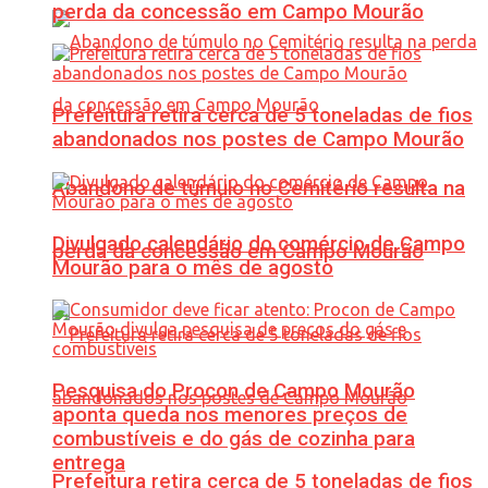
perda da concessão em Campo Mourão
Prefeitura retira cerca de 5 toneladas de fios
abandonados nos postes de Campo Mourão
Abandono de túmulo no Cemitério resulta na
Divulgado calendário do comércio de Campo
perda da concessão em Campo Mourão
Mourão para o mês de agosto
Pesquisa do Procon de Campo Mourão
aponta queda nos menores preços de
combustíveis e do gás de cozinha para
entrega
Prefeitura retira cerca de 5 toneladas de fios