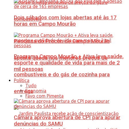
Dois sábados com lojas abertas até às 17
horas em Campo Mourão
Pesquisa do Procon de Campo Mourão
Programa Campo Mourão + Ativa leva saúde,
aponta queda nos menores preços de
esporte e qualidade de vida para mais de 2
mil pessoas
combustíveis e do gás de cozinha para
Política
Tudo
Economia
entrega
Favo com Pimenta
Câmara aprova abertura de CPI para apurar
denúncias do SAMU