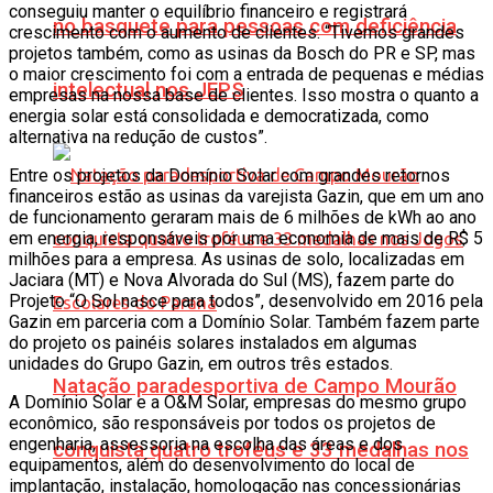
conseguiu manter o equilíbrio financeiro e registrará
no basquete para pessoas com deficiência
crescimento com o aumento de clientes. “Tivemos grandes
projetos também, como as usinas da Bosch do PR e SP, mas
o maior crescimento foi com a entrada de pequenas e médias
intelectual nos JEPS
empresas na nossa base de clientes. Isso mostra o quanto a
energia solar está consolidada e democratizada, como
alternativa na redução de custos”.
Entre os projetos da Domínio Solar com grandes retornos
financeiros estão as usinas da varejista Gazin, que em um ano
de funcionamento geraram mais de 6 milhões de kWh ao ano
em energia, responsáveis por uma economia de mais de R$ 5
milhões para a empresa. As usinas de solo, localizadas em
Jaciara (MT) e Nova Alvorada do Sul (MS), fazem parte do
Projeto “O Sol nasce para todos”, desenvolvido em 2016 pela
Gazin em parceria com a Domínio Solar. Também fazem parte
do projeto os painéis solares instalados em algumas
unidades do Grupo Gazin, em outros três estados.
Natação paradesportiva de Campo Mourão
A Domínio Solar e a O&M Solar, empresas do mesmo grupo
econômico, são responsáveis por todos os projetos de
engenharia, assessoria na escolha das áreas e dos
conquista quatro troféus e 33 medalhas nos
equipamentos, além do desenvolvimento do local de
implantação, instalação, homologação nas concessionárias