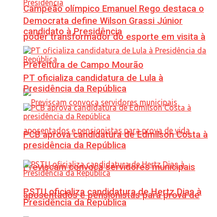
Campeão olímpico Emanuel Rego destaca o
Democrata define Wilson Grassi Júnior
candidato à Presidência
poder transformador do esporte em visita à
Prefeitura de Campo Mourão
PT oficializa candidatura de Lula à
Presidência da República
PCB aprova candidatura de Edmilson Costa à
presidência da República
Previscam convoca servidores municipais
PSTU oficializa candidatura de Hertz Dias à
aposentados e pensionistas para prova de
Presidência da República