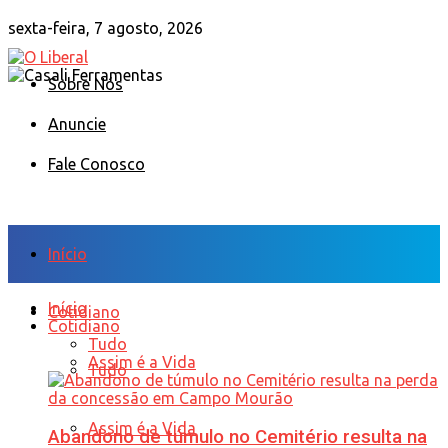
sexta-feira, 7 agosto, 2026
Sobre Nós
Anuncie
Fale Conosco
Início
Início
Cotidiano
Cotidiano
Tudo
Assim é a Vida
Tudo
Assim é a Vida
Abandono de túmulo no Cemitério resulta na