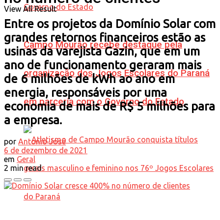
View All Result
Entre os projetos da Domínio Solar com
grandes retornos financeiros estão as
Campo Mourão recebe destaque pela
usinas da varejista Gazin, que em um
ano de funcionamento geraram mais
organização dos Jogos Escolares do Paraná
de 6 milhões de kWh ao ano em
energia, responsáveis por uma
em parceria com o Governo do Estado
economia de mais de R$ 5 milhões para
a empresa.
por
Antonio José
6 de dezembro de 2021
em
Geral
2 min read