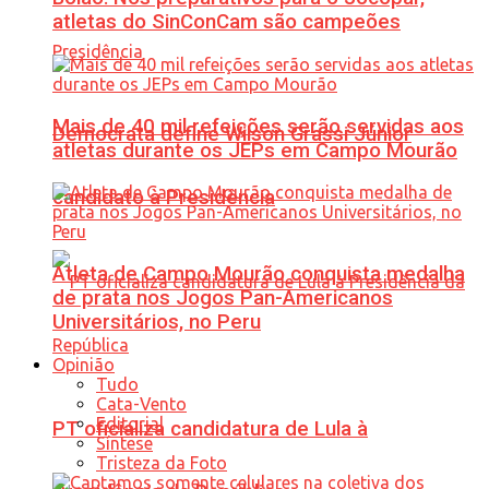
atletas do SinConCam são campeões
Mais de 40 mil refeições serão servidas aos
Democrata define Wilson Grassi Júnior
atletas durante os JEPs em Campo Mourão
candidato à Presidência
Atleta de Campo Mourão conquista medalha
de prata nos Jogos Pan-Americanos
Universitários, no Peru
Opinião
Tudo
Cata-Vento
Editorial
PT oficializa candidatura de Lula à
Síntese
Tristeza da Foto