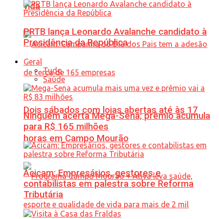
vida
PRTB lança Leonardo Avalanche candidato à
Presidência da República
Geral
Tudo
Saúde
Dois sábados com lojas abertas até às 17
Ninguém acerta Mega-Sena; prêmio acumula
para R$ 165 milhões
horas em Campo Mourão
Acicam: Empresários, gestores e
contabilistas em palestra sobre Reforma
Tributária