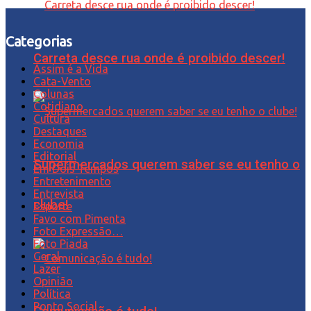
Categorias
Carreta desce rua onde é proibido descer!
Assim é a Vida
Cata-Vento
Colunas
Cotidiano
Cultura
Destaques
Economia
Editorial
Supermercados querem saber se eu tenho o
Em Dois Tempos
Entretenimento
Entrevista
clube!
Esporte
Favo com Pimenta
Foto Expressão…
Foto Piada
Geral
Lazer
Opinião
Política
Ponto Social