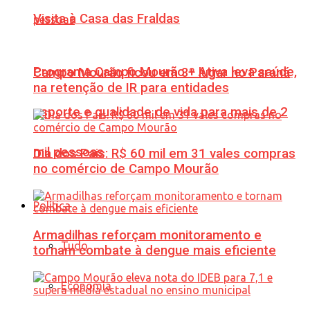
Visita à Casa das Fraldas
Programa Campo Mourão + Ativa leva saúde,
Campo Mourão ficou em 3º lugar no Paraná
na retenção de IR para entidades
esporte e qualidade de vida para mais de 2
mil pessoas
Dia dos Pais: R$ 60 mil em 31 vales compras
no comércio de Campo Mourão
Política
Armadilhas reforçam monitoramento e
Tudo
tornam combate à dengue mais eficiente
Economia