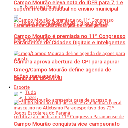
Campo Mourão eleva nota do IDEB para 7,1 e
Favo com Pimenta
supera média estadual no ensino municipal
Campo Mourão é premiada no 11º Congresso
Paranaense de Cidades Digitais e Inteligentes
Câmara aprova abertura de CPI para apurar
Cmeg/Campo Mourão define agenda de
ações para agosto
denúncias do SAMU
Esporte
Tudo
Lazer
Campo Mourão conquista vice-campeonato