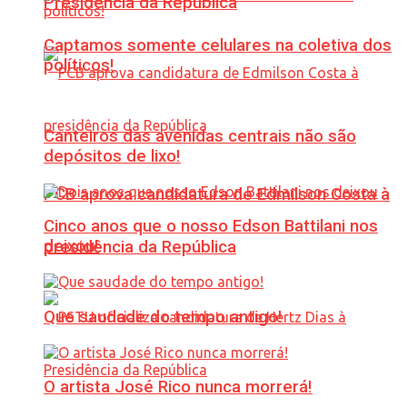
Presidência da República
Captamos somente celulares na coletiva dos
políticos!
Canteiros das avenidas centrais não são
depósitos de lixo!
PCB aprova candidatura de Edmilson Costa à
Cinco anos que o nosso Edson Battilani nos
deixou!
presidência da República
Que saudade do tempo antigo!
O artista José Rico nunca morrerá!