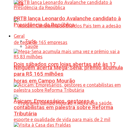
vida
PRTB lança Leonardo Avalanche candidato à
Presidência da República
Geral
Tudo
Saúde
Dois sábados com lojas abertas até às 17
Ninguém acerta Mega-Sena; prêmio acumula
para R$ 165 milhões
horas em Campo Mourão
Acicam: Empresários, gestores e
contabilistas em palestra sobre Reforma
Tributária