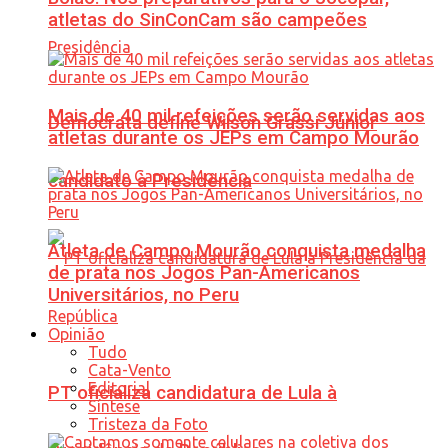
atletas do SinConCam são campeões
Mais de 40 mil refeições serão servidas aos
Democrata define Wilson Grassi Júnior
atletas durante os JEPs em Campo Mourão
candidato à Presidência
Atleta de Campo Mourão conquista medalha
de prata nos Jogos Pan-Americanos
Universitários, no Peru
Opinião
Tudo
Cata-Vento
Editorial
PT oficializa candidatura de Lula à
Síntese
Tristeza da Foto