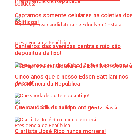
Presidência da República
Captamos somente celulares na coletiva dos
políticos!
Canteiros das avenidas centrais não são
depósitos de lixo!
PCB aprova candidatura de Edmilson Costa à
Cinco anos que o nosso Edson Battilani nos
deixou!
presidência da República
Que saudade do tempo antigo!
O artista José Rico nunca morrerá!