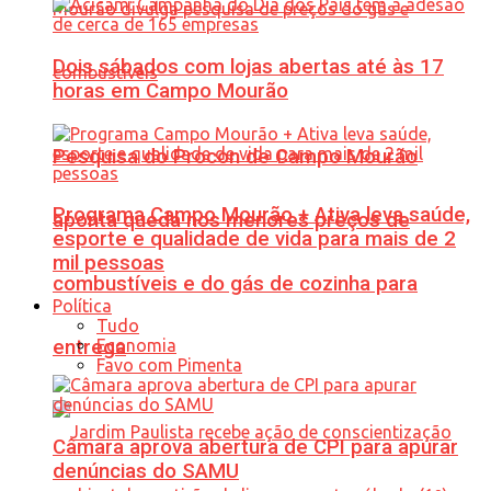
Dois sábados com lojas abertas até às 17
horas em Campo Mourão
Pesquisa do Procon de Campo Mourão
Programa Campo Mourão + Ativa leva saúde,
aponta queda nos menores preços de
esporte e qualidade de vida para mais de 2
mil pessoas
combustíveis e do gás de cozinha para
Política
Tudo
Economia
entrega
Favo com Pimenta
Câmara aprova abertura de CPI para apurar
denúncias do SAMU