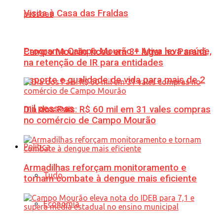
Visita à Casa das Fraldas
Programa Campo Mourão + Ativa leva saúde,
Campo Mourão ficou em 3º lugar no Paraná
na retenção de IR para entidades
esporte e qualidade de vida para mais de 2
mil pessoas
Dia dos Pais: R$ 60 mil em 31 vales compras
no comércio de Campo Mourão
Política
Armadilhas reforçam monitoramento e
Tudo
tornam combate à dengue mais eficiente
Economia