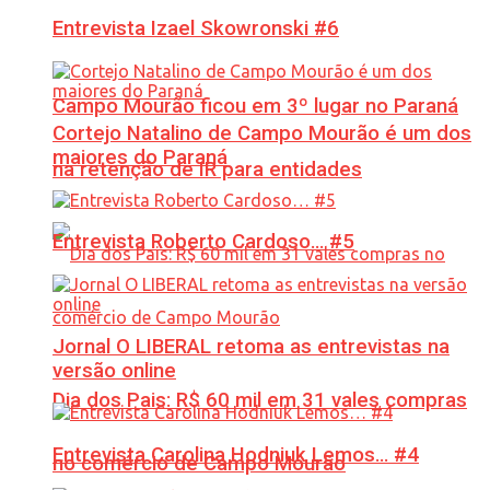
Entrevista Izael Skowronski #6
Campo Mourão ficou em 3º lugar no Paraná
Cortejo Natalino de Campo Mourão é um dos
maiores do Paraná
na retenção de IR para entidades
Entrevista Roberto Cardoso… #5
Jornal O LIBERAL retoma as entrevistas na
versão online
Dia dos Pais: R$ 60 mil em 31 vales compras
Entrevista Carolina Hodniuk Lemos… #4
no comércio de Campo Mourão