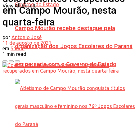
View All Result
em Campo Mourão, nesta
quarta-feira
Campo Mourão recebe destaque pela
por
Antonio José
11 de agosto de 2021
organização dos Jogos Escolares do Paraná
em
Saúde
1 min read
em parceria com o Governo do Estado