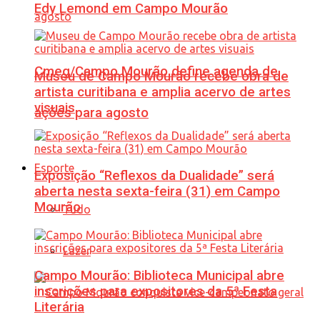
Edy Lemond em Campo Mourão
Cmeg/Campo Mourão define agenda de
Museu de Campo Mourão recebe obra de
artista curitibana e amplia acervo de artes
visuais
ações para agosto
Esporte
Exposição “Reflexos da Dualidade” será
aberta nesta sexta-feira (31) em Campo
Mourão
Tudo
Lazer
Campo Mourão: Biblioteca Municipal abre
inscrições para expositores da 5ª Festa
Literária