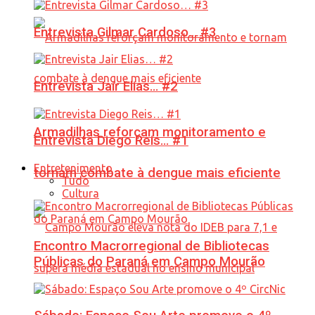
Entrevista Gilmar Cardoso… #3
Entrevista Jair Elias… #2
Armadilhas reforçam monitoramento e
Entrevista Diego Reis… #1
Entretenimento
tornam combate à dengue mais eficiente
Tudo
Cultura
Encontro Macrorregional de Bibliotecas
Públicas do Paraná em Campo Mourão