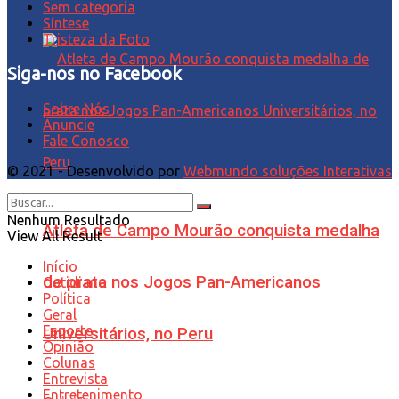
Sem categoria
Síntese
Tristeza da Foto
Siga-nos no Facebook
Sobre Nós
Anuncie
Fale Conosco
© 2021 - Desenvolvido por
Webmundo soluções Interativas
Nenhum Resultado
Atleta de Campo Mourão conquista medalha
View All Result
Início
de prata nos Jogos Pan-Americanos
Cotidiano
Política
Geral
Esporte
Universitários, no Peru
Opinião
Colunas
Entrevista
Entretenimento