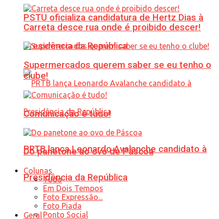
PSTU oficializa candidatura de Hertz Dias à
Carreta desce rua onde é proibido descer!
Presidência da República
Supermercados querem saber se eu tenho o
clube!
Comunicação é tudo!
PRTB lança Leonardo Avalanche candidato à
Do panetone ao ovo de Páscoa
Colunas
Presidência da República
Tudo
Em Dois Tempos
Foto Expressão...
Foto Piada
Ponto Social
Geral