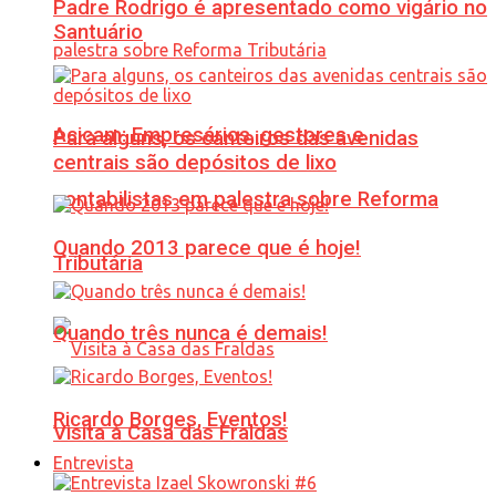
Padre Rodrigo é apresentado como vigário no
Santuário
Acicam: Empresários, gestores e
Para alguns, os canteiros das avenidas
centrais são depósitos de lixo
contabilistas em palestra sobre Reforma
Quando 2013 parece que é hoje!
Tributária
Quando três nunca é demais!
Ricardo Borges, Eventos!
Visita à Casa das Fraldas
Entrevista