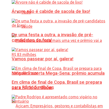
Árvore não é cabide de sacola de lixo!
Tudo
Saúde
De uma festa a outra, a invasão de pré-
candidatos de fora!
Vamos passear por aí, galera!
Ninguém acerta Mega-Sena; prêmio acumula
Em clima de final de Copa, Brasil se prepara
para R$ 165 milhões
para noite do Oscar