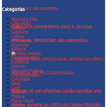
Categorias
Assim é a Vida
Cata-Vento
Bolão: Nos preparativos para o Jocopar,
Colunas
Cotidiano
Cultura
atletas do SinConCam são campeões
Destaques
Economia
Editorial
Em Dois Tempos
Entretenimento
Entrevista
Esporte
Favo com Pimenta
Foto Expressão…
Foto Piada
Geral
Lazer
Mais de 40 mil refeições serão servidas aos
Opinião
Política
Ponto Social
atletas durante os JEPs em Campo Mourão
Saúde