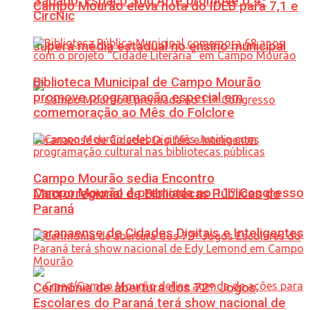
Sábado: Espaço Sou Arte promove o 4º
Campo Mourão eleva nota do IDEB para 7,1 e
CircNic
supera média estadual no ensino municipal
Biblioteca Municipal de Campo Mourão
promove programação especial em
comemoração ao Mês do Folclore
Campo Mourão sedia Encontro
Campo Mourão é premiada no 11º Congresso
Macrorregional de Bibliotecas Públicas do
Paraná
Paranaense de Cidades Digitais e Inteligentes
Cerimônia de abertura dos 72º Jogos
Escolares do Paraná terá show nacional de