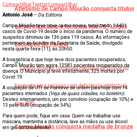
Compartilhar
Twittar
Compartilhar
Atletismo de Campo Mourão conquista títulos
Antonio José
–
Da Editoria
Campo Mourão teve nove casos novos, totalizando 14401
gerais masculino e feminino nos 76º Jogos
casos de Covid-19 desde o início da pandemia. O número de
suspeitos diminuiu de 136 para 119 casos. As informações
pertencem ao boletim da Secretaria da Saúde, divulgado
Escolares do Paraná
nesta quarta-feira (11), às 20h50.
A boa notícia é que hoje teve dois pacientes recuperados,
Campo Mourão tem agora 13581 pacientes recuperados da
doença. O Município já teve infelizmente, 325 mortes por
Covid-19.
A ocupação da UTI se manteve de ontem para hoje com 14
pacientes internados
(Veja de quais cidades, no boletim).
Destes internamentos, um por convênio (ocupação de 10%) e
13 pelo SUS (ocupação de 54%).
Para quem pode, fique em casa. Quem vai trabalhar use
máscara, mantenha a distância, lave as mãos ou use álcool
Campo Mourão conquista medalha de bronze
em gel continuamente!