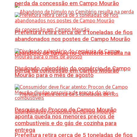
perda da concessão em Campo Mourão
Prefeitura retira cerca de 5 toneladas de fios
abandonados nos postes de Campo Mourão
Abandono de túmulo no Cemitério resulta na
Divulgado calendário do comércio de Campo
perda da concessão em Campo Mourão
Mourão para o mês de agosto
Pesquisa do Procon de Campo Mourão
aponta queda nos menores preços de
combustíveis e do gás de cozinha para
entrega
Prefeitura retira cerca de 5 toneladas de fios