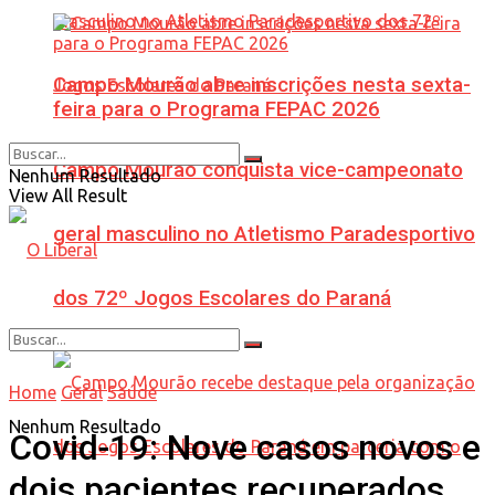
Campo Mourão abre inscrições nesta sexta-
feira para o Programa FEPAC 2026
Campo Mourão conquista vice-campeonato
Nenhum Resultado
View All Result
geral masculino no Atletismo Paradesportivo
dos 72º Jogos Escolares do Paraná
Home
Geral
Saúde
Nenhum Resultado
Covid-19: Nove casos novos e
dois pacientes recuperados