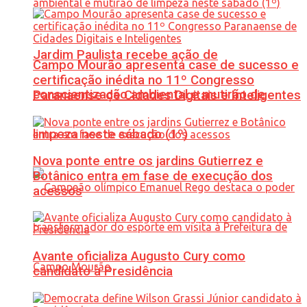
Jardim Paulista recebe ação de
Campo Mourão apresenta case de sucesso e
certificação inédita no 11º Congresso
conscientização ambiental e mutirão de
Paranaense de Cidades Digitais e Inteligentes
limpeza neste sábado (1º)
Nova ponte entre os jardins Gutierrez e
Botânico entra em fase de execução dos
acessos
Avante oficializa Augusto Cury como
candidato à Presidência