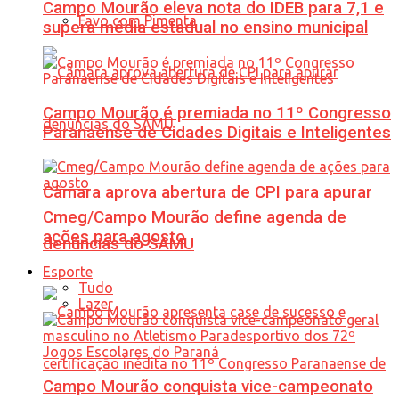
Campo Mourão eleva nota do IDEB para 7,1 e
Favo com Pimenta
supera média estadual no ensino municipal
Campo Mourão é premiada no 11º Congresso
Paranaense de Cidades Digitais e Inteligentes
Câmara aprova abertura de CPI para apurar
Cmeg/Campo Mourão define agenda de
ações para agosto
denúncias do SAMU
Esporte
Tudo
Lazer
Campo Mourão conquista vice-campeonato