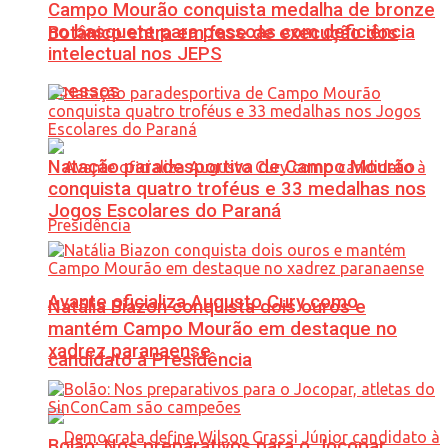
Campo Mourão conquista medalha de bronze
no basquete para pessoas com deficiência
Botânico entra em fase de execução dos
intelectual nos JEPS
acessos
Natação paradesportiva de Campo Mourão
conquista quatro troféus e 33 medalhas nos
Jogos Escolares do Paraná
Avante oficializa Augusto Cury como
Natália Biazon conquista dois ouros e
mantém Campo Mourão em destaque no
xadrez paranaense
candidato à Presidência
Bolão: Nos preparativos para o Jocopar,