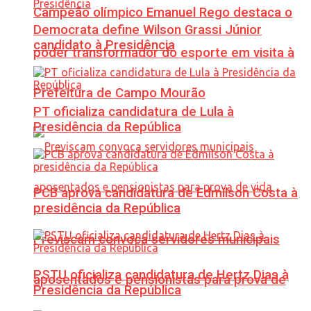
Campeão olímpico Emanuel Rego destaca o
Democrata define Wilson Grassi Júnior
candidato à Presidência
poder transformador do esporte em visita à
Prefeitura de Campo Mourão
PT oficializa candidatura de Lula à
Presidência da República
PCB aprova candidatura de Edmilson Costa à
presidência da República
Previscam convoca servidores municipais
PSTU oficializa candidatura de Hertz Dias à
aposentados e pensionistas para prova de
Presidência da República