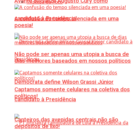
Avante oficializa Augusto Cury como
Tristeza da Foto
candidato à Presidência
A confusão do tempo silenciada em uma
poesia!
Não pode ser apenas uma utopia a busca de
dias melhores baseados em nossos políticos
Democrata define Wilson Grassi Júnior
Captamos somente celulares na coletiva dos
políticos!
candidato à Presidência
Canteiros das avenidas centrais não são
depósitos de lixo!