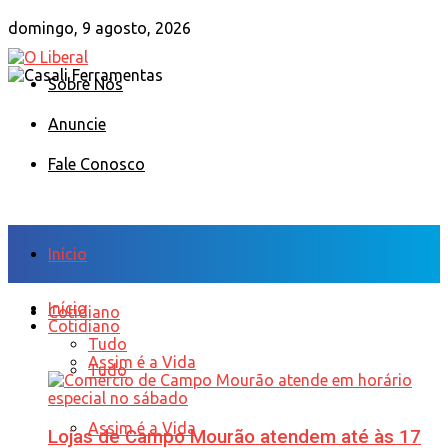
domingo, 9 agosto, 2026
Sobre Nós
Anuncie
Fale Conosco
Início
Início
Cotidiano
Cotidiano
Tudo
Assim é a Vida
Tudo
Assim é a Vida
Lojas de Campo Mourão atendem até às 17