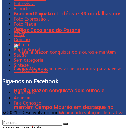
Entrevista
Esporte
conquista quatro troféus e 33 medalhas nos
Favo com Pimenta
Foto Expressão…
Foto Piada
Geral
Jogos Escolares do Paraná
Lazer
Opinião
Política
Ponto Social
Saúde
Sem categoria
Síntese
Tristeza da Foto
Siga-nos no Facebook
Natália Biazon conquista dois ouros e
Sobre Nós
Anuncie
Fale Conosco
mantém Campo Mourão em destaque no
© 2021 - Desenvolvido por
Webmundo soluções Interativas
xadrez paranaense