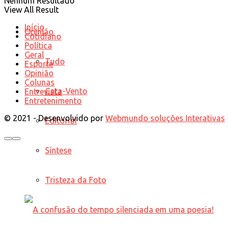
Nenhum Resultado
View All Result
Início
Opinião
Cotidiano
Política
Geral
Tudo
Esporte
Opinião
Colunas
Cata-Vento
Entrevista
Entretenimento
© 2021 - Desenvolvido por
Webmundo soluções Interativas
Editorial
Síntese
Tristeza da Foto