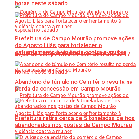
horas neste sábado
Prefeitura de Campo Mourão promove ações
do Agosto Lilás para fortalecer o
enfrentamento à violência contra a mulher
Lojas de Campo Mourão atendem até às 17
horas neste sábado
Abandono de túmulo no Cemitério resulta na
perda da concessão em Campo Mourão
Prefeitura retira cerca de 5 toneladas de fios
abandonados nos postes de Campo Mourão