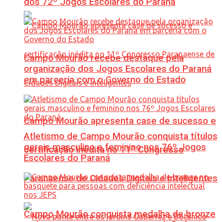
dos 72º Jogos Escolares do Paraná
Campo Mourão recebe destaque pela
organização dos Jogos Escolares do Paraná
em parceria com o Governo do Estado
Campo Mourão apresenta case de sucesso e
Atletismo de Campo Mourão conquista títulos
gerais masculino e feminino nos 76º Jogos
certificação inédita no 11º Congresso
Escolares do Paraná
Paranaense de Cidades Digitais e Inteligentes
Campo Mourão conquista medalha de bronze