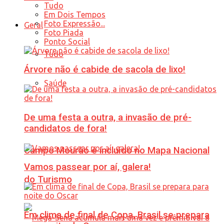
Tudo
Em Dois Tempos
Foto Expressão...
Geral
Foto Piada
Ponto Social
Tudo
Árvore não é cabide de sacola de lixo!
Saúde
De uma festa a outra, a invasão de pré-
candidatos de fora!
Campo Mourão é incluído no Mapa Nacional
Vamos passear por aí, galera!
do Turismo
Em clima de final de Copa, Brasil se prepara