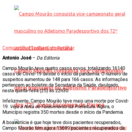
Compartilhar
Twittar
Compartilhar
Antonio José
–
Da Editoria
Campo Mourão teve quatro casos novos, totalizando 16140
Campo Mourão conquista vice-campeonato
casos de Covid-19 desde o início da pandemia. O número de
suspeitos aumentou de 148 para 166 casos. As informações
pertencem ao boletim da Secretaria da Saúde, divulgado
geral masculino no Atletismo Paradesportivo
nesta quinta-feira (25) às 22h30.
Infelizmente, Campo Mourão teve mais uma morte por Covid-
dos 72º Jogos Escolares do Paraná
19.
Veja a Nota de Falecimento da Prefeitura.
Agora, o
Município registra 350 mortes desde o início da Pandemia.
A boa notícia é que hoje teve dois pacientes recuperados,
Campo Mourão tem agora 15699 pacientes recuperados da