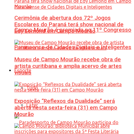
Cerimônia de abertura dos 72º Jogos
Escolares do Paraná terá show nacional de
Campo Mourão é premiada no 11º Congresso
Edy Lemond em Campo Mourão
Paranaense de Cidades Digitais e Inteligentes
Museu de Campo Mourão recebe obra de
artista curitibana e amplia acervo de artes
Esporte
visuais
Tudo
Exposição “Reflexos da Dualidade” será
Lazer
aberta nesta sexta-feira (31) em Campo
Mourão