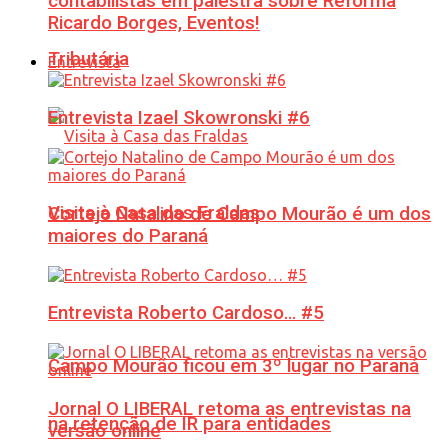
contabilistas em palestra sobre Reforma
Ricardo Borges, Eventos!
Tributária
Entrevista
Entrevista Izael Skowronski #6
Visita à Casa das Fraldas
Cortejo Natalino de Campo Mourão é um dos
maiores do Paraná
Entrevista Roberto Cardoso… #5
Campo Mourão ficou em 3º lugar no Paraná
Jornal O LIBERAL retoma as entrevistas na
na retenção de IR para entidades
versão online