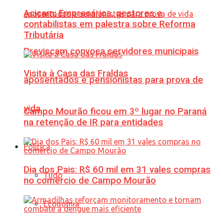
Acicam: Empresários, gestores e
contabilistas em palestra sobre Reforma
Tributária
Previscam convoca servidores municipais
Visita à Casa das Fraldas
aposentados e pensionistas para prova de
vida
Campo Mourão ficou em 3º lugar no Paraná
na retenção de IR para entidades
Política
Dia dos Pais: R$ 60 mil em 31 vales compras
Tudo
no comércio de Campo Mourão
Economia