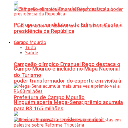
PCB aprova candidatura de Edmilson Costa à
presidência da República
Geral
Tudo
Saúde
Campeão olímpico Emanuel Rego destaca o
Campo Mourão é incluído no Mapa Nacional
do Turismo
poder transformador do esporte em visita à
Prefeitura de Campo Mourão
Ninguém acerta Mega-Sena; prêmio acumula
para R$ 165 milhões