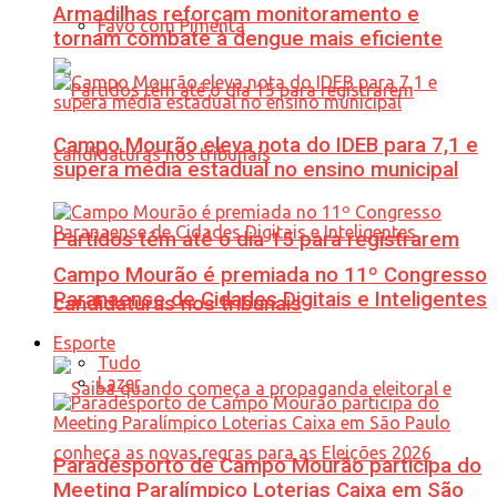
Armadilhas reforçam monitoramento e
Favo com Pimenta
tornam combate à dengue mais eficiente
Campo Mourão eleva nota do IDEB para 7,1 e
supera média estadual no ensino municipal
Partidos têm até o dia 15 para registrarem
Campo Mourão é premiada no 11º Congresso
Paranaense de Cidades Digitais e Inteligentes
candidaturas nos tribunais
Esporte
Tudo
Lazer
Paradesporto de Campo Mourão participa do
Meeting Paralímpico Loterias Caixa em São