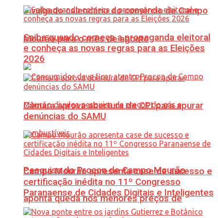
Divulgado calendário do comércio de Campo
Saiba quando começa a propaganda eleitoral
Mourão para o mês de agosto
e conheça as novas regras para as Eleições
2026
Câmara aprova abertura de CPI para apurar
denúncias do SAMU
Pesquisa do Procon de Campo Mourão
Campo Mourão apresenta case de sucesso e
certificação inédita no 11º Congresso
Paranaense de Cidades Digitais e Inteligentes
aponta queda nos menores preços de