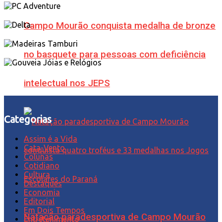
Campo Mourão conquista medalha de bronze
no basquete para pessoas com deficiência
intelectual nos JEPS
Categorias
Assim é a Vida
Cata-Vento
Colunas
Cotidiano
Cultura
Destaques
Economia
Editorial
Em Dois Tempos
Natação paradesportiva de Campo Mourão
Entretenimento