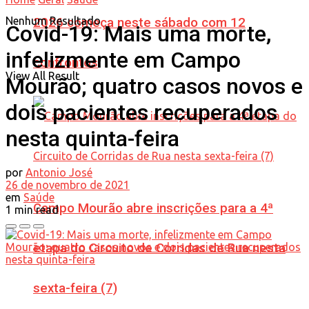
Nenhum Resultado
2026 começa neste sábado com 12
Covid-19: Mais uma morte,
infelizmente em Campo
confrontos
View All Result
Mourão; quatro casos novos e
dois pacientes recuperados
nesta quinta-feira
por
Antonio José
26 de novembro de 2021
em
Saúde
Campo Mourão abre inscrições para a 4ª
1 min read
etapa do Circuito de Corridas de Rua nesta
sexta-feira (7)