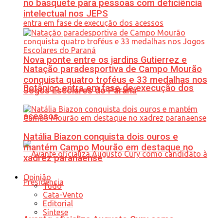
no basquete para pessoas com deficiência
intelectual nos JEPS
Nova ponte entre os jardins Gutierrez e
Natação paradesportiva de Campo Mourão
conquista quatro troféus e 33 medalhas nos
Botânico entra em fase de execução dos
Jogos Escolares do Paraná
acessos
Natália Biazon conquista dois ouros e
mantém Campo Mourão em destaque no
xadrez paranaense
Opinião
Tudo
Cata-Vento
Editorial
Síntese