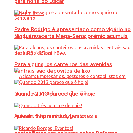
para noite do Oscar
Padre Rodrigo é apresentado como vigário no
Santuário
Ninguém acerta Mega-Sena; prêmio acumula
para R$ 165 milhões
Para alguns, os canteiros das avenidas
centrais são depósitos de lixo
Quando 2013 parece que é hoje!
Acicam: Empresários, gestores e
Quando três nunca é demais!