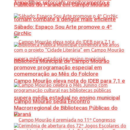
Armadilhas reforçam monitoramento e
Públicas do Paraná em Campo Mourão
tornam combate à dengue mais eficiente
Sábado: Espaço Sou Arte promove o 4º
CircNic
Biblioteca Municipal de Campo Mourão
promove programação especial em
comemoração ao Mês do Folclore
Campo Mourão eleva nota do IDEB para 7,1 e
supera média estadual no ensino municipal
Campo Mourão sedia Encontro
Macrorregional de Bibliotecas Públicas do
Paraná