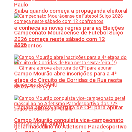
Paulo
Saiba quando começa a propaganda eleitoral
e conheça as novas regras para as Eleições
Campeonato Mourãoense de Futebol Suíço
2026 começa neste sábado com 12
2026
confrontos
Campo Mourão abre inscrições para a 4ª
etapa do Circuito de Corridas de Rua nesta
sexta-feira (7)
Câmara aprova abertura de CPI para apurar
Campo Mourão conquista vice-campeonato
denúncias do SAMU
geral masculino no Atletismo Paradesportivo