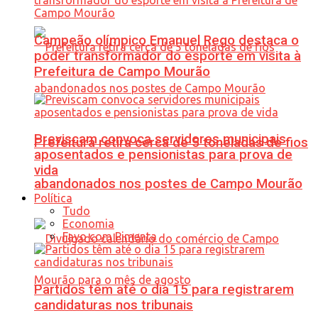
Campeão olímpico Emanuel Rego destaca o
poder transformador do esporte em visita à
Prefeitura de Campo Mourão
Previscam convoca servidores municipais
Prefeitura retira cerca de 5 toneladas de fios
aposentados e pensionistas para prova de
vida
abandonados nos postes de Campo Mourão
Política
Tudo
Economia
Favo com Pimenta
Partidos têm até o dia 15 para registrarem
candidaturas nos tribunais