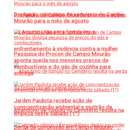
Divulgado calendário do comércio de Campo
Prefeitura de Campo Mourão promove ações
Mourão para o mês de agosto
do Agosto Lilás para fortalecer o
enfrentamento à violência contra a mulher
Pesquisa do Procon de Campo Mourão
aponta queda nos menores preços de
combustíveis e do gás de cozinha para
entrega
Jardim Paulista recebe ação de
conscientização ambiental e mutirão de
Abandono de túmulo no Cemitério resulta na
limpeza neste sábado (1º)
perda da concessão em Campo Mourão