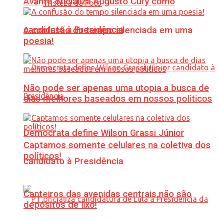
Avante oficializa Augusto Cury como
Tristeza da Foto
candidato à Presidência
A confusão do tempo silenciada em uma
poesia!
Não pode ser apenas uma utopia a busca de
dias melhores baseados em nossos políticos
Democrata define Wilson Grassi Júnior
Captamos somente celulares na coletiva dos
políticos!
candidato à Presidência
Canteiros das avenidas centrais não são
depósitos de lixo!