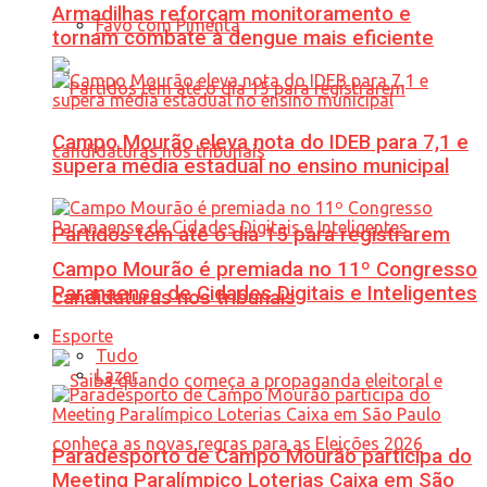
Armadilhas reforçam monitoramento e
Favo com Pimenta
tornam combate à dengue mais eficiente
Campo Mourão eleva nota do IDEB para 7,1 e
supera média estadual no ensino municipal
Partidos têm até o dia 15 para registrarem
Campo Mourão é premiada no 11º Congresso
Paranaense de Cidades Digitais e Inteligentes
candidaturas nos tribunais
Esporte
Tudo
Lazer
Paradesporto de Campo Mourão participa do
Meeting Paralímpico Loterias Caixa em São