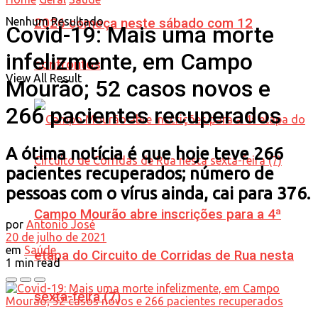
Nenhum Resultado
2026 começa neste sábado com 12
Covid-19: Mais uma morte
infelizmente, em Campo
confrontos
View All Result
Mourão; 52 casos novos e
266 pacientes recuperados
A ótima notícia é que hoje teve 266
pacientes recuperados; número de
pessoas com o vírus ainda, cai para 376.
Campo Mourão abre inscrições para a 4ª
por
Antonio José
20 de julho de 2021
em
Saúde
etapa do Circuito de Corridas de Rua nesta
1 min read
sexta-feira (7)