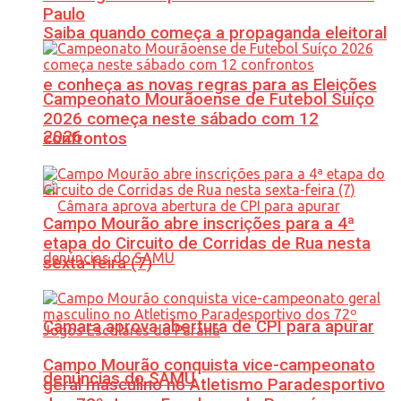
Paulo
Saiba quando começa a propaganda eleitoral
e conheça as novas regras para as Eleições
Campeonato Mourãoense de Futebol Suíço
2026 começa neste sábado com 12
2026
confrontos
Campo Mourão abre inscrições para a 4ª
etapa do Circuito de Corridas de Rua nesta
sexta-feira (7)
Câmara aprova abertura de CPI para apurar
Campo Mourão conquista vice-campeonato
denúncias do SAMU
geral masculino no Atletismo Paradesportivo