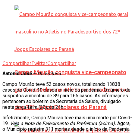
Compartilhar
Twittar
Compartilhar
Campo Mourão conquista vice-campeonato
Antonio José
–
Da Editoria
Campo Mourão teve 52 casos novos, totalizando 13838
geral masculino no Atletismo Paradesportivo
casos de Covid-19 desde o início da pandemia. O número de
suspeitos aumentou de 89 para 165 casos. As informações
pertencem ao boletim da Secretaria da Saúde, divulgado
dos 72º Jogos Escolares do Paraná
nesta terça-feira (20), às 21h.
Infelizmente, Campo Mourão teve mais uma morte por Covid-
19.
Veja a Nota de Falecimento da Prefeitura (acima).
Agora,
o Município registra 311 mortes desde o início da Pandemia.