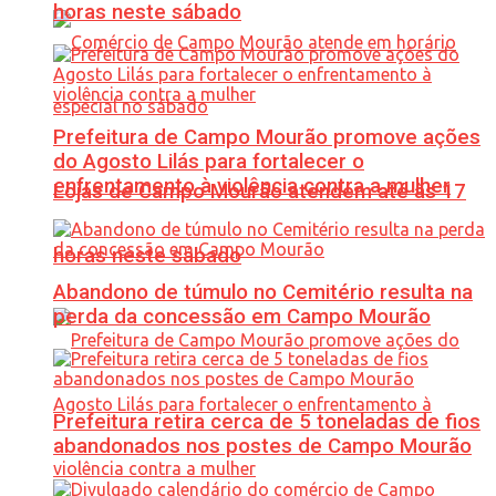
horas neste sábado
Prefeitura de Campo Mourão promove ações
do Agosto Lilás para fortalecer o
enfrentamento à violência contra a mulher
Lojas de Campo Mourão atendem até às 17
horas neste sábado
Abandono de túmulo no Cemitério resulta na
perda da concessão em Campo Mourão
Prefeitura retira cerca de 5 toneladas de fios
abandonados nos postes de Campo Mourão