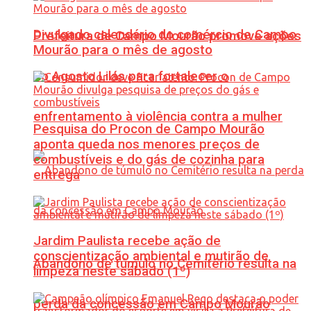
Divulgado calendário do comércio de Campo
Prefeitura de Campo Mourão promove ações
Mourão para o mês de agosto
do Agosto Lilás para fortalecer o
enfrentamento à violência contra a mulher
Pesquisa do Procon de Campo Mourão
aponta queda nos menores preços de
combustíveis e do gás de cozinha para
entrega
Jardim Paulista recebe ação de
conscientização ambiental e mutirão de
Abandono de túmulo no Cemitério resulta na
limpeza neste sábado (1º)
perda da concessão em Campo Mourão