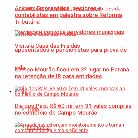
Acicam: Empresários, gestores e
contabilistas em palestra sobre Reforma
Tributária
Previscam convoca servidores municipais
Visita à Casa das Fraldas
aposentados e pensionistas para prova de
vida
Campo Mourão ficou em 3º lugar no Paraná
na retenção de IR para entidades
Política
Dia dos Pais: R$ 60 mil em 31 vales compras
Tudo
no comércio de Campo Mourão
Economia