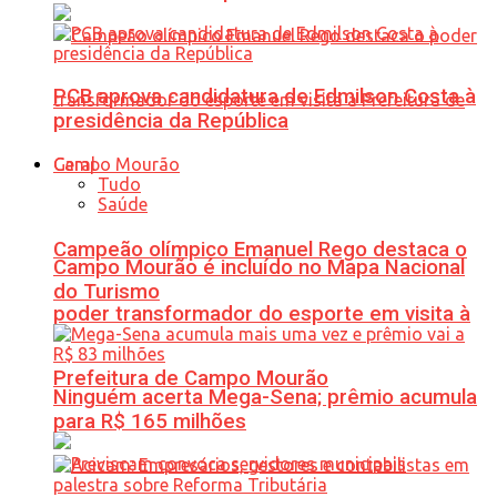
PCB aprova candidatura de Edmilson Costa à
presidência da República
Geral
Tudo
Saúde
Campeão olímpico Emanuel Rego destaca o
Campo Mourão é incluído no Mapa Nacional
do Turismo
poder transformador do esporte em visita à
Prefeitura de Campo Mourão
Ninguém acerta Mega-Sena; prêmio acumula
para R$ 165 milhões