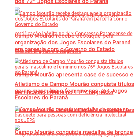
dos 72º Jogos Escolares do Paraná
Campo Mourão recebe destaque pela
organização dos Jogos Escolares do Paraná
em parceria com o Governo do Estado
Campo Mourão apresenta case de sucesso e
Atletismo de Campo Mourão conquista títulos
gerais masculino e feminino nos 76º Jogos
certificação inédita no 11º Congresso
Escolares do Paraná
Paranaense de Cidades Digitais e Inteligentes
Campo Mourão conquista medalha de bronze