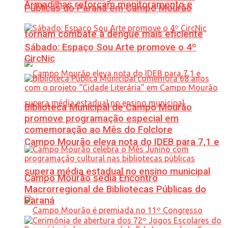
Armadilhas reforçam monitoramento e
Públicas do Paraná em Campo Mourão
tornam combate à dengue mais eficiente
Sábado: Espaço Sou Arte promove o 4º
CircNic
Biblioteca Municipal de Campo Mourão
promove programação especial em
comemoração ao Mês do Folclore
Campo Mourão eleva nota do IDEB para 7,1 e
supera média estadual no ensino municipal
Campo Mourão sedia Encontro
Macrorregional de Bibliotecas Públicas do
Paraná