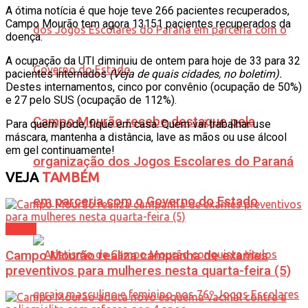
A ótima notícia é que hoje teve 266 pacientes recuperados,
Campo Mourão tem agora 13151 pacientes recuperados da
doença.
A ocupação da UTI diminuiu de ontem para hoje de 33 para 32
pacientes internados
(Veja de quais cidades, no boletim).
Destes internamentos, cinco por convênio (ocupação de 50%)
e 27 pelo SUS (ocupação de 112%).
Campo Mourão recebe destaque pela
Para quem pode, fique em casa. Quem vai trabalhar use
máscara, mantenha a distância, lave as mãos ou use álcool
em gel continuamente!
organização dos Jogos Escolares do Paraná
VEJA
TAMBÉM
em parceria com o Governo do Estado
Saúde
Campo Mourão realiza campanha de exames
preventivos para mulheres nesta quarta-feira (5)