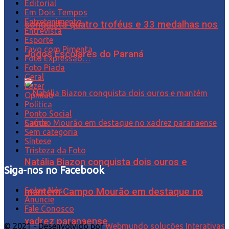
Editorial
Em Dois Tempos
Entretenimento
conquista quatro troféus e 33 medalhas nos
Entrevista
Esporte
Favo com Pimenta
Jogos Escolares do Paraná
Foto Expressão…
Foto Piada
Geral
Lazer
Opinião
Política
Ponto Social
Saúde
Sem categoria
Síntese
Tristeza da Foto
Natália Biazon conquista dois ouros e
Siga-nos no Facebook
Sobre Nós
mantém Campo Mourão em destaque no
Anuncie
Fale Conosco
xadrez paranaense
© 2021 - Desenvolvido por
Webmundo soluções Interativas