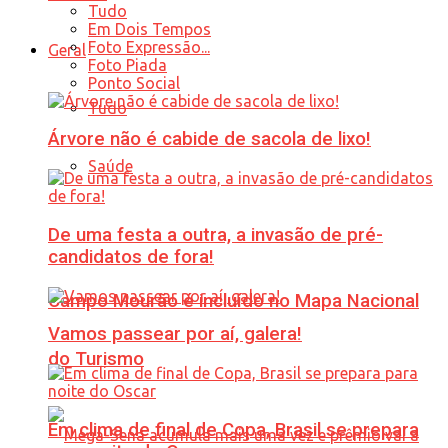
Tudo
Em Dois Tempos
Foto Expressão...
Geral
Foto Piada
Ponto Social
Tudo
Árvore não é cabide de sacola de lixo!
Saúde
De uma festa a outra, a invasão de pré-
candidatos de fora!
Campo Mourão é incluído no Mapa Nacional
Vamos passear por aí, galera!
do Turismo
Em clima de final de Copa, Brasil se prepara