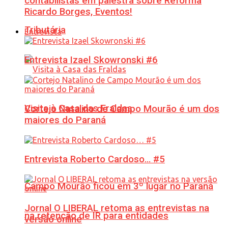
contabilistas em palestra sobre Reforma
Ricardo Borges, Eventos!
Tributária
Entrevista
Entrevista Izael Skowronski #6
Visita à Casa das Fraldas
Cortejo Natalino de Campo Mourão é um dos
maiores do Paraná
Entrevista Roberto Cardoso… #5
Campo Mourão ficou em 3º lugar no Paraná
Jornal O LIBERAL retoma as entrevistas na
na retenção de IR para entidades
versão online