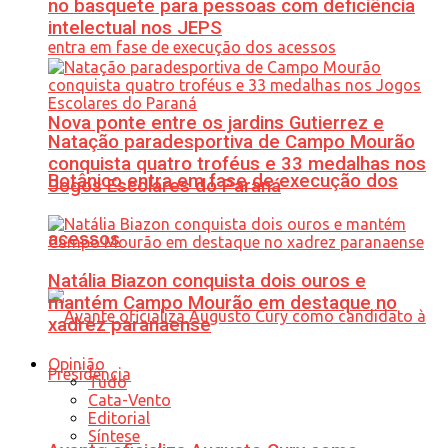
no basquete para pessoas com deficiência
intelectual nos JEPS
Nova ponte entre os jardins Gutierrez e
Natação paradesportiva de Campo Mourão
conquista quatro troféus e 33 medalhas nos
Botânico entra em fase de execução dos
Jogos Escolares do Paraná
acessos
Natália Biazon conquista dois ouros e
mantém Campo Mourão em destaque no
xadrez paranaense
Opinião
Tudo
Cata-Vento
Editorial
Síntese