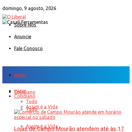
domingo, 9 agosto, 2026
Sobre Nós
Anuncie
Fale Conosco
Início
Início
Cotidiano
Cotidiano
Tudo
Assim é a Vida
Tudo
Assim é a Vida
Lojas de Campo Mourão atendem até às 17