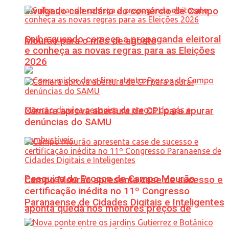
Divulgado calendário do comércio de Campo
Saiba quando começa a propaganda eleitoral
Mourão para o mês de agosto
e conheça as novas regras para as Eleições
2026
Câmara aprova abertura de CPI para apurar
denúncias do SAMU
Pesquisa do Procon de Campo Mourão
Campo Mourão apresenta case de sucesso e
certificação inédita no 11º Congresso
Paranaense de Cidades Digitais e Inteligentes
aponta queda nos menores preços de