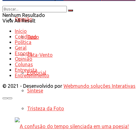
Nenhum Resultado
Opinião
View All Result
Início
Cotidiano
Tudo
Política
Geral
Esporte
Cata-Vento
Opinião
Colunas
Entrevista
Editorial
Entretenimento
© 2021 - Desenvolvido por
Webmundo soluções Interativas
Síntese
Tristeza da Foto