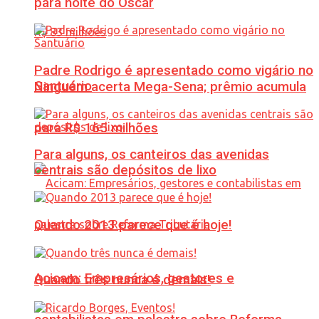
para noite do Oscar
Padre Rodrigo é apresentado como vigário no
Santuário
Ninguém acerta Mega-Sena; prêmio acumula
para R$ 165 milhões
Para alguns, os canteiros das avenidas
centrais são depósitos de lixo
Quando 2013 parece que é hoje!
Acicam: Empresários, gestores e
Quando três nunca é demais!