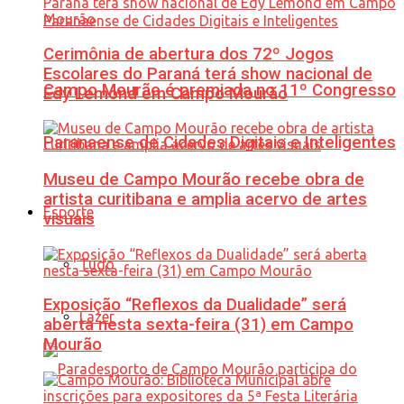
Cerimônia de abertura dos 72º Jogos
Escolares do Paraná terá show nacional de
Campo Mourão é premiada no 11º Congresso
Edy Lemond em Campo Mourão
Paranaense de Cidades Digitais e Inteligentes
Museu de Campo Mourão recebe obra de
artista curitibana e amplia acervo de artes
Esporte
visuais
Tudo
Exposição “Reflexos da Dualidade” será
Lazer
aberta nesta sexta-feira (31) em Campo
Mourão