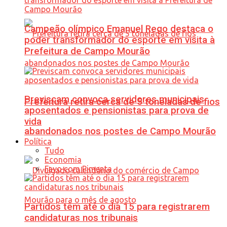
Campeão olímpico Emanuel Rego destaca o
poder transformador do esporte em visita à
Prefeitura de Campo Mourão
Previscam convoca servidores municipais
Prefeitura retira cerca de 5 toneladas de fios
aposentados e pensionistas para prova de
vida
abandonados nos postes de Campo Mourão
Política
Tudo
Economia
Favo com Pimenta
Partidos têm até o dia 15 para registrarem
candidaturas nos tribunais