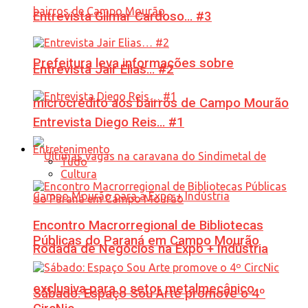
Entrevista Gilmar Cardoso… #3
Prefeitura leva informações sobre
Entrevista Jair Elias… #2
microcrédito aos bairros de Campo Mourão
Entrevista Diego Reis… #1
Entretenimento
Tudo
Cultura
Encontro Macrorregional de Bibliotecas
Públicas do Paraná em Campo Mourão
Rodada de Negócios na Expo + Indústria
exclusiva para o setor metalmecânico
Sábado: Espaço Sou Arte promove o 4º