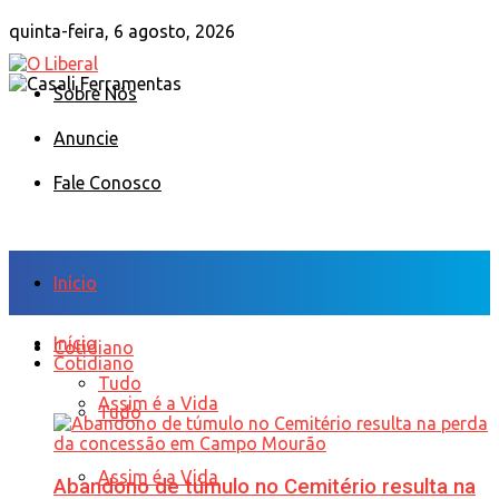
quinta-feira, 6 agosto, 2026
Sobre Nós
Anuncie
Fale Conosco
Início
Início
Cotidiano
Cotidiano
Tudo
Assim é a Vida
Tudo
Assim é a Vida
Abandono de túmulo no Cemitério resulta na