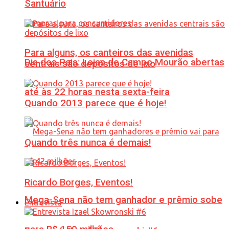
Santuário
Para alguns, os canteiros das avenidas
Dia dos Pais: Lojas de Campo Mourão abertas
centrais são depósitos de lixo
até às 22 horas nesta sexta-feira
Quando 2013 parece que é hoje!
Quando três nunca é demais!
Ricardo Borges, Eventos!
Mega-Sena não tem ganhador e prêmio sobe
Entrevista