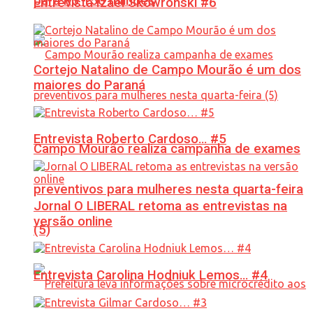
para R$ 150 milhões
Entrevista Izael Skowronski #6
Cortejo Natalino de Campo Mourão é um dos
maiores do Paraná
Entrevista Roberto Cardoso… #5
Campo Mourão realiza campanha de exames
preventivos para mulheres nesta quarta-feira
Jornal O LIBERAL retoma as entrevistas na
versão online
(5)
Entrevista Carolina Hodniuk Lemos… #4