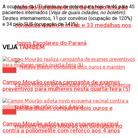
A ocupação da UTI diminuiu de ontem para hoje de 46 para 45
Natação paradesportiva de Campo Mourão
pacientes internados (
Veja de quais cidades, no boletim).
Destes internamentos, 11 por convênio (ocupação de 120%)
e 34 pelo SUS (ocupação de 141%).
conquista quatro troféus e 33 medalhas nos
Jogos Escolares do Paraná
VEJA
TAMBÉM
Saúde
Campo Mourão realiza campanha de exames
preventivos para mulheres nesta quarta-feira (5)
Natália Biazon conquista dois ouros e
Saúde
Campo Mourão adota novo esquema vacinal
mantém Campo Mourão em destaque no
contra a poliomielite com reforço aos 4 anos