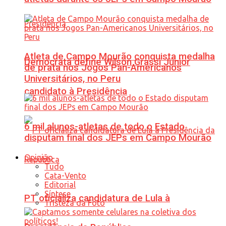
Atleta de Campo Mourão conquista medalha
Democrata define Wilson Grassi Júnior
de prata nos Jogos Pan-Americanos
Universitários, no Peru
candidato à Presidência
6 mil alunos-atletas de todo o Estado
disputam final dos JEPs em Campo Mourão
Opinião
Tudo
Cata-Vento
Editorial
Síntese
PT oficializa candidatura de Lula à
Tristeza da Foto