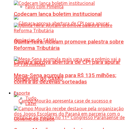
Favo com Pimenta
Codecam lança boletim institucional
Quinta-feira: Acicam promove palestra sobre
Reforma Tributária
Câmara aprova abertura de CPI para apurar
Mega-Sena acumula para R$ 135 milhões;
denúncias do SAMU
confira as dezenas sorteadas
Esporte
Tudo
Lazer