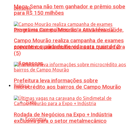
Mega-Sena não tem ganhador e prêmio sobe
para R$ 150 milhões
Programa Campo Mourão + Ativa leva saúde,
Campo Mourão realiza campanha de exames
esporte e qualidade de vida para mais de 2
preventivos para mulheres nesta quarta-feira
(5)
mil pessoas
Prefeitura leva informações sobre
Política
microcrédito aos bairros de Campo Mourão
Tudo
Rodada de Negócios na Expo + Indústria
Economia
exclusiva para o setor metalmecânico