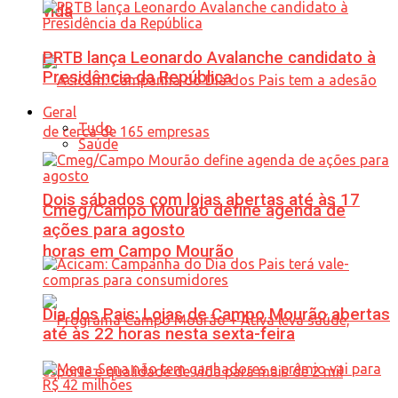
vida
PRTB lança Leonardo Avalanche candidato à
Presidência da República
Geral
Tudo
Saúde
Dois sábados com lojas abertas até às 17
Cmeg/Campo Mourão define agenda de
ações para agosto
horas em Campo Mourão
Dia dos Pais: Lojas de Campo Mourão abertas
até às 22 horas nesta sexta-feira