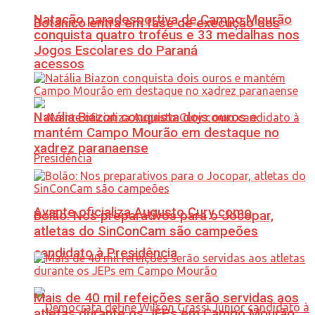
Natação paradesportiva de Campo Mourão
Botânico entra em fase de execução dos
conquista quatro troféus e 33 medalhas nos
Jogos Escolares do Paraná
acessos
Natália Biazon conquista dois ouros e
mantém Campo Mourão em destaque no
xadrez paranaense
Avante oficializa Augusto Cury como
Bolão: Nos preparativos para o Jocopar,
atletas do SinConCam são campeões
candidato à Presidência
Mais de 40 mil refeições serão servidas aos
atletas durante os JEPs em Campo Mourão