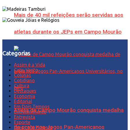
Mais de 40 mil refeições serão servidas aos
atletas durante os JEPs em Campo Mourão
Categorias
Assim é a Vida
Cata-Vento
Colunas
Cotidiano
Cultura
Destaques
Economia
Editorial
Em Dois Tempos
Atleta de Campo Mourão conquista medalha
Entretenimento
Entrevista
Esporte
de prata nos Jogos Pan-Americanos
Favo com Pimenta