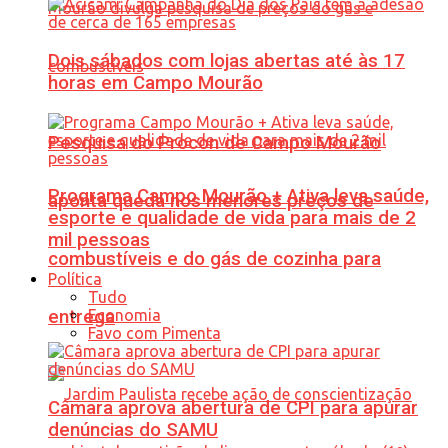
Dois sábados com lojas abertas até às 17
horas em Campo Mourão
Pesquisa do Procon de Campo Mourão
Programa Campo Mourão + Ativa leva saúde,
aponta queda nos menores preços de
esporte e qualidade de vida para mais de 2
mil pessoas
combustíveis e do gás de cozinha para
Política
Tudo
Economia
entrega
Favo com Pimenta
Câmara aprova abertura de CPI para apurar
denúncias do SAMU