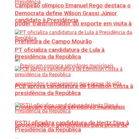
Campeão olímpico Emanuel Rego destaca o
Democrata define Wilson Grassi Júnior
candidato à Presidência
poder transformador do esporte em visita à
Prefeitura de Campo Mourão
PT oficializa candidatura de Lula à
Presidência da República
PCB aprova candidatura de Edmilson Costa à
presidência da República
Previscam convoca servidores municipais
PSTU oficializa candidatura de Hertz Dias à
aposentados e pensionistas para prova de
Presidência da República