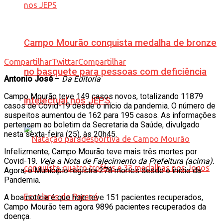
Campo Mourão conquista medalha de bronze
Compartilhar
Twittar
Compartilhar
no basquete para pessoas com deficiência
Antonio José
–
Da Editoria
Campo Mourão teve 149 casos novos, totalizando 11879
intelectual nos JEPS
casos de Covid-19 desde o início da pandemia. O número de
suspeitos aumentou de 162 para 195 casos. As informações
pertencem ao boletim da Secretaria da Saúde, divulgado
nesta sexta-feira (25), às 20h45.
Infelizmente, Campo Mourão teve mais três mortes por
Covid-19.
Veja a Nota de Falecimento da Prefeitura (acima).
Agora, o Município registra 278 mortes desde o início da
Pandemia.
A boa notícia é que hoje teve 151 pacientes recuperados,
Campo Mourão tem agora 9896 pacientes recuperados da
doença.