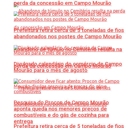
perda da concessão em Campo Mourão
Prefeitura retira cerca de 5 toneladas de fios
abandonados nos postes de Campo Mourão
Abandono de túmulo no Cemitério resulta na
Divulgado calendário do comércio de Campo
perda da concessão em Campo Mourão
Mourão para o mês de agosto
Pesquisa do Procon de Campo Mourão
aponta queda nos menores preços de
combustíveis e do gás de cozinha para
entrega
Prefeitura retira cerca de 5 toneladas de fios