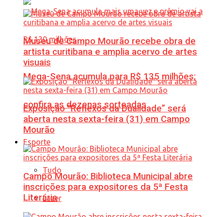
Museu de Campo Mourão recebe obra de
artista curitibana e amplia acervo de artes
visuais
Mega-Sena acumula para R$ 135 milhões;
confira as dezenas sorteadas
Exposição “Reflexos da Dualidade” será
aberta nesta sexta-feira (31) em Campo
Mourão
Esporte
Tudo
Campo Mourão: Biblioteca Municipal abre
inscrições para expositores da 5ª Festa
Literária
Lazer