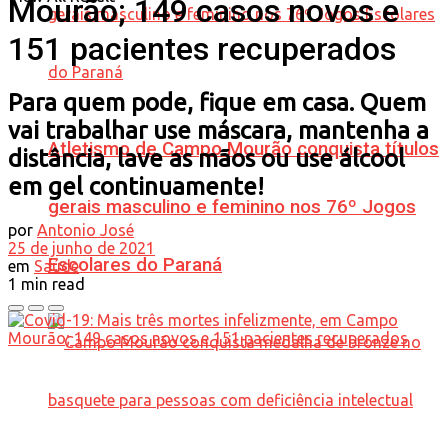
Mourão; 149 casos novos e
151 pacientes recuperados
Para quem pode, fique em casa. Quem
vai trabalhar use máscara, mantenha a
Atletismo de Campo Mourão conquista títulos
distância, lave as mãos ou use álcool
em gel continuamente!
gerais masculino e feminino nos 76º Jogos
por
Antonio José
25 de junho de 2021
Escolares do Paraná
em
Saúde
1 min read