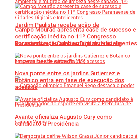
Jardim Paulista recebe ação de
Campo Mourão apresenta case de sucesso e
certificação inédita no 11º Congresso
conscientização ambiental e mutirão de
Paranaense de Cidades Digitais e Inteligentes
limpeza neste sábado (1º)
Nova ponte entre os jardins Gutierrez e
Botânico entra em fase de execução dos
acessos
Avante oficializa Augusto Cury como
candidato à Presidência