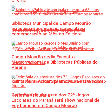
CircNic
Biblioteca Municipal de Campo Mourão
promove programação especial em
Codecam lança boletim institucional
comemoração ao Mês do Folclore
Campo Mourão sedia Encontro
Macrorregional de Bibliotecas Públicas do
Paraná
Quinta-feira: Acicam promove palestra sobre
Cerimônia de abertura dos 72º Jogos
Reforma Tributária
Escolares do Paraná terá show nacional de
Edy Lemond em Campo Mourão