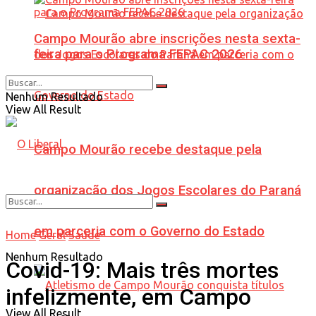
Campo Mourão abre inscrições nesta sexta-
feira para o Programa FEPAC 2026
Nenhum Resultado
View All Result
Campo Mourão recebe destaque pela
organização dos Jogos Escolares do Paraná
em parceria com o Governo do Estado
Home
Geral
Saúde
Nenhum Resultado
Covid-19: Mais três mortes
infelizmente, em Campo
View All Result