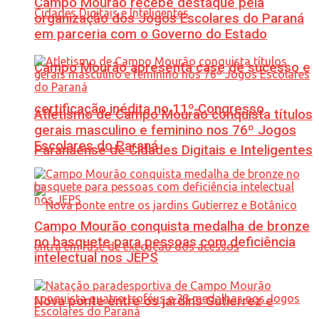
Campo Mourão recebe destaque pela
organização dos Jogos Escolares do Paraná
em parceria com o Governo do Estado
Campo Mourão apresenta case de sucesso e
certificação inédita no 11º Congresso
Atletismo de Campo Mourão conquista títulos
gerais masculino e feminino nos 76º Jogos
Escolares do Paraná
Paranaense de Cidades Digitais e Inteligentes
Campo Mourão conquista medalha de bronze
no basquete para pessoas com deficiência
intelectual nos JEPS
Nova ponte entre os jardins Gutierrez e