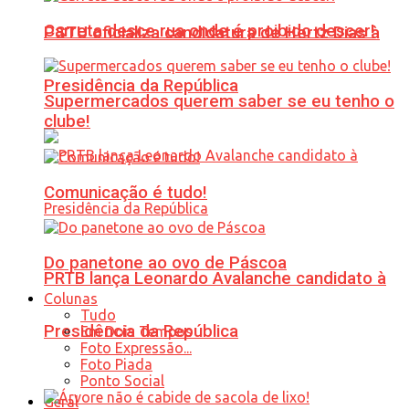
Carreta desce rua onde é proibido descer!
PSTU oficializa candidatura de Hertz Dias à
Presidência da República
Supermercados querem saber se eu tenho o
clube!
Comunicação é tudo!
Do panetone ao ovo de Páscoa
PRTB lança Leonardo Avalanche candidato à
Colunas
Tudo
Presidência da República
Em Dois Tempos
Foto Expressão...
Foto Piada
Ponto Social
Geral