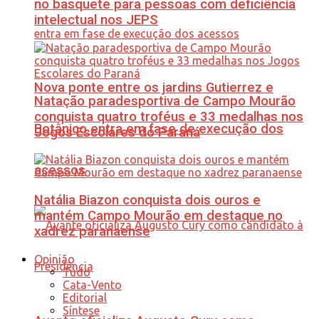
no basquete para pessoas com deficiência
intelectual nos JEPS
Nova ponte entre os jardins Gutierrez e
Natação paradesportiva de Campo Mourão
conquista quatro troféus e 33 medalhas nos
Botânico entra em fase de execução dos
Jogos Escolares do Paraná
acessos
Natália Biazon conquista dois ouros e
mantém Campo Mourão em destaque no
xadrez paranaense
Opinião
Tudo
Cata-Vento
Editorial
Síntese