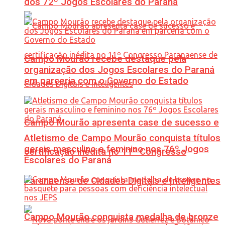
dos 72º Jogos Escolares do Paraná
Campo Mourão recebe destaque pela
organização dos Jogos Escolares do Paraná
em parceria com o Governo do Estado
Campo Mourão apresenta case de sucesso e
Atletismo de Campo Mourão conquista títulos
gerais masculino e feminino nos 76º Jogos
certificação inédita no 11º Congresso
Escolares do Paraná
Paranaense de Cidades Digitais e Inteligentes
Campo Mourão conquista medalha de bronze