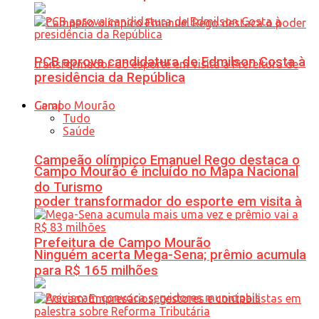
PCB aprova candidatura de Edmilson Costa à
presidência da República
Geral
Tudo
Saúde
Campeão olímpico Emanuel Rego destaca o
Campo Mourão é incluído no Mapa Nacional
do Turismo
poder transformador do esporte em visita à
Prefeitura de Campo Mourão
Ninguém acerta Mega-Sena; prêmio acumula
para R$ 165 milhões