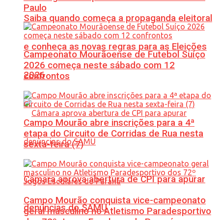
Paulo
Saiba quando começa a propaganda eleitoral
e conheça as novas regras para as Eleições
Campeonato Mourãoense de Futebol Suíço
2026 começa neste sábado com 12
2026
confrontos
Campo Mourão abre inscrições para a 4ª
etapa do Circuito de Corridas de Rua nesta
sexta-feira (7)
Câmara aprova abertura de CPI para apurar
Campo Mourão conquista vice-campeonato
denúncias do SAMU
geral masculino no Atletismo Paradesportivo