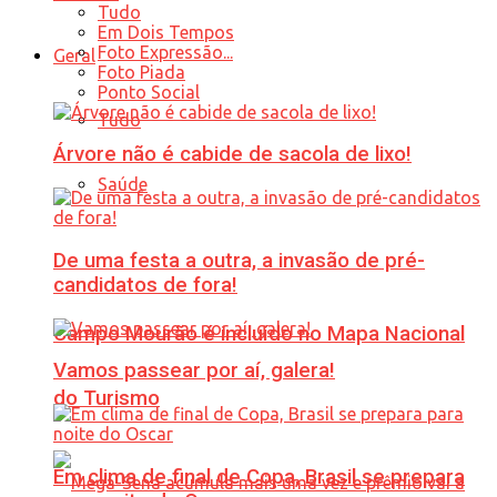
Tudo
Em Dois Tempos
Foto Expressão...
Geral
Foto Piada
Ponto Social
Tudo
Árvore não é cabide de sacola de lixo!
Saúde
De uma festa a outra, a invasão de pré-
candidatos de fora!
Campo Mourão é incluído no Mapa Nacional
Vamos passear por aí, galera!
do Turismo
Em clima de final de Copa, Brasil se prepara