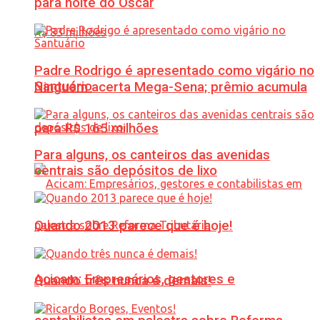
para noite do Oscar
Padre Rodrigo é apresentado como vigário no
Santuário
Ninguém acerta Mega-Sena; prêmio acumula
para R$ 165 milhões
Para alguns, os canteiros das avenidas
centrais são depósitos de lixo
Quando 2013 parece que é hoje!
Acicam: Empresários, gestores e
Quando três nunca é demais!