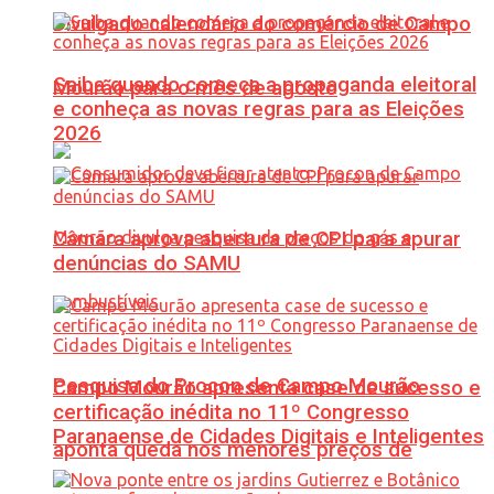
Divulgado calendário do comércio de Campo
Saiba quando começa a propaganda eleitoral
Mourão para o mês de agosto
e conheça as novas regras para as Eleições
2026
Câmara aprova abertura de CPI para apurar
denúncias do SAMU
Pesquisa do Procon de Campo Mourão
Campo Mourão apresenta case de sucesso e
certificação inédita no 11º Congresso
Paranaense de Cidades Digitais e Inteligentes
aponta queda nos menores preços de