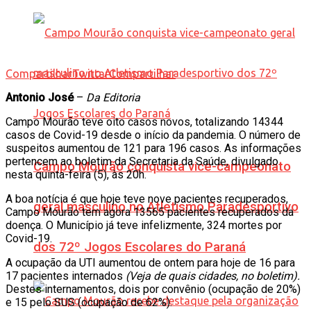
Compartilhar
Twittar
Compartilhar
Antonio José
–
Da Editoria
Campo Mourão teve oito casos novos, totalizando 14344
casos de Covid-19 desde o início da pandemia. O número de
suspeitos aumentou de 121 para 196 casos. As informações
pertencem ao boletim da Secretaria da Saúde, divulgado
Campo Mourão conquista vice-campeonato
nesta quinta-feira (5), às 20h.
A boa notícia é que hoje teve nove pacientes recuperados,
geral masculino no Atletismo Paradesportivo
Campo Mourão tem agora 13565 pacientes recuperados da
doença. O Município já teve infelizmente, 324 mortes por
Covid-19.
dos 72º Jogos Escolares do Paraná
A ocupação da UTI aumentou de ontem para hoje de 16 para
17 pacientes internados
(Veja de quais cidades, no boletim).
Destes internamentos, dois por convênio (ocupação de 20%)
e 15 pelo SUS (ocupação de 62%).