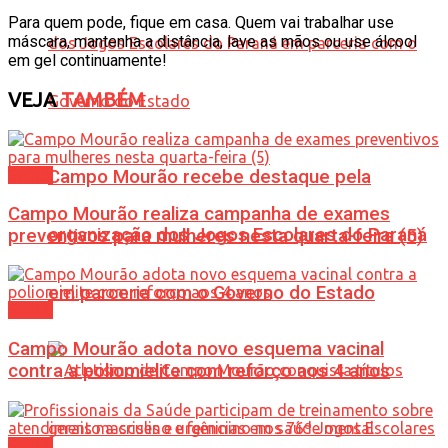
Para quem pode, fique em casa. Quem vai trabalhar use
máscara, mantenha a distância, lave as mãos ou use álcool
em gel continuamente!
VEJA
TAMBÉM
Saúde
Campo Mourão recebe destaque pela
Campo Mourão realiza campanha de exames
organização dos Jogos Escolares do Paraná
preventivos para mulheres nesta quarta-feira (5)
em parceria com o Governo do Estado
Saúde
Campo Mourão adota novo esquema vacinal
contra a poliomielite com reforço aos 4 anos
Saúde