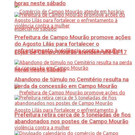
horas neste sábado
Prefeitura de Campo Mourão promove ações
do Agosto Lilás para fortalecer o
enfrentamento à violência contra a mulher
Lojas de Campo Mourão atendem até às 17
horas neste sábado
Abandono de túmulo no Cemitério resulta na
perda da concessão em Campo Mourão
Prefeitura retira cerca de 5 toneladas de fios
abandonados nos postes de Campo Mourão