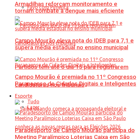
Armadilhas reforçam monitoramento e
Favo com Pimenta
tornam combate à dengue mais eficiente
Campo Mourão eleva nota do IDEB para 7,1 e
supera média estadual no ensino municipal
Partidos têm até o dia 15 para registrarem
Campo Mourão é premiada no 11º Congresso
Paranaense de Cidades Digitais e Inteligentes
candidaturas nos tribunais
Esporte
Tudo
Lazer
Paradesporto de Campo Mourão participa do
Meeting Paralímpico Loterias Caixa em São