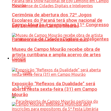
Cerimônia de abertura dos 72º Jogos
Escolares do Paraná terá show nacional de
Campo Mourão é premiada no 11º Congresso
Edy Lemond em Campo Mourão
Paranaense de Cidades Digitais e Inteligentes
Museu de Campo Mourão recebe obra de
artista curitibana e amplia acervo de artes
Esporte
visuais
Tudo
Exposição “Reflexos da Dualidade” será
Lazer
aberta nesta sexta-feira (31) em Campo
Mourão