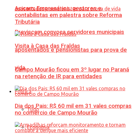
Acicam: Empresários, gestores e
contabilistas em palestra sobre Reforma
Tributária
Previscam convoca servidores municipais
Visita à Casa das Fraldas
aposentados e pensionistas para prova de
vida
Campo Mourão ficou em 3º lugar no Paraná
na retenção de IR para entidades
Política
Dia dos Pais: R$ 60 mil em 31 vales compras
Tudo
no comércio de Campo Mourão
Economia