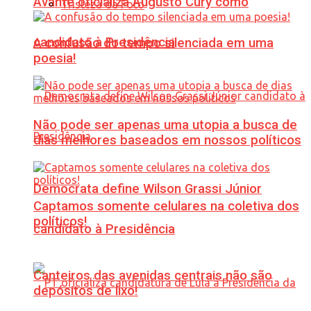
Avante oficializa Augusto Cury como
Tristeza da Foto
candidato à Presidência
A confusão do tempo silenciada em uma
poesia!
Não pode ser apenas uma utopia a busca de
dias melhores baseados em nossos políticos
Democrata define Wilson Grassi Júnior
Captamos somente celulares na coletiva dos
políticos!
candidato à Presidência
Canteiros das avenidas centrais não são
depósitos de lixo!