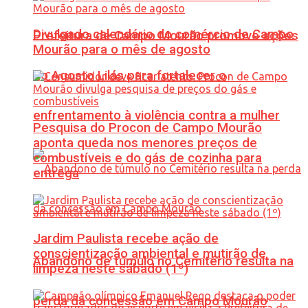
Divulgado calendário do comércio de Campo
Prefeitura de Campo Mourão promove ações
Mourão para o mês de agosto
do Agosto Lilás para fortalecer o
enfrentamento à violência contra a mulher
Pesquisa do Procon de Campo Mourão
aponta queda nos menores preços de
combustíveis e do gás de cozinha para
entrega
Jardim Paulista recebe ação de
conscientização ambiental e mutirão de
Abandono de túmulo no Cemitério resulta na
limpeza neste sábado (1º)
perda da concessão em Campo Mourão