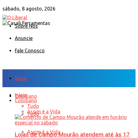
sábado, 8 agosto, 2026
Sobre Nós
Anuncie
Fale Conosco
Início
Início
Cotidiano
Cotidiano
Tudo
Assim é a Vida
Tudo
Assim é a Vida
Lojas de Campo Mourão atendem até às 17