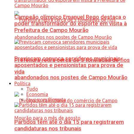
Campeão olímpico Emanuel Rego destaca o
poder transformador do esporte em visita à
Prefeitura de Campo Mourão
Previscam convoca servidores municipais
Prefeitura retira cerca de 5 toneladas de fios
aposentados e pensionistas para prova de
vida
abandonados nos postes de Campo Mourão
Política
Tudo
Economia
Favo com Pimenta
Partidos têm até o dia 15 para registrarem
candidaturas nos tribunais