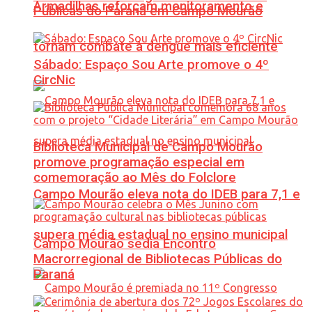
Armadilhas reforçam monitoramento e
Públicas do Paraná em Campo Mourão
tornam combate à dengue mais eficiente
Sábado: Espaço Sou Arte promove o 4º
CircNic
Biblioteca Municipal de Campo Mourão
promove programação especial em
comemoração ao Mês do Folclore
Campo Mourão eleva nota do IDEB para 7,1 e
supera média estadual no ensino municipal
Campo Mourão sedia Encontro
Macrorregional de Bibliotecas Públicas do
Paraná