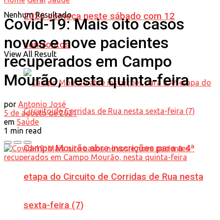
Nenhum Resultado
2026 começa neste sábado com 12
Covid-19: Mais oito casos
novos e nove pacientes
confrontos
View All Result
recuperados em Campo
Mourão, nesta quinta-feira
por
Antonio José
5 de agosto de 2021
em
Saúde
1 min read
Campo Mourão abre inscrições para a 4ª
etapa do Circuito de Corridas de Rua nesta
sexta-feira (7)