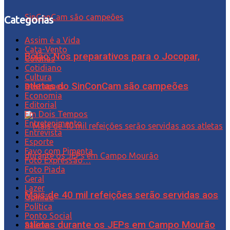
Categorias
Assim é a Vida
Cata-Vento
Bolão: Nos preparativos para o Jocopar,
Colunas
Cotidiano
Cultura
atletas do SinConCam são campeões
Destaques
Economia
Editorial
Em Dois Tempos
Entretenimento
Entrevista
Esporte
Favo com Pimenta
Foto Expressão…
Foto Piada
Geral
Lazer
Mais de 40 mil refeições serão servidas aos
Opinião
Política
Ponto Social
atletas durante os JEPs em Campo Mourão
Saúde