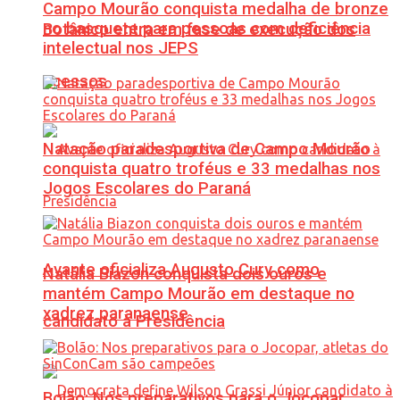
Campo Mourão conquista medalha de bronze
no basquete para pessoas com deficiência
Botânico entra em fase de execução dos
intelectual nos JEPS
acessos
Natação paradesportiva de Campo Mourão
conquista quatro troféus e 33 medalhas nos
Jogos Escolares do Paraná
Avante oficializa Augusto Cury como
Natália Biazon conquista dois ouros e
mantém Campo Mourão em destaque no
xadrez paranaense
candidato à Presidência
Bolão: Nos preparativos para o Jocopar,