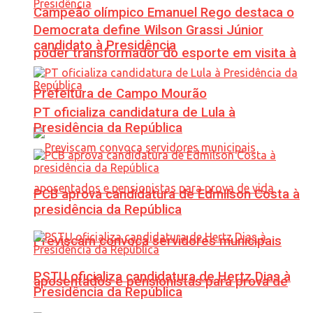
Campeão olímpico Emanuel Rego destaca o
Democrata define Wilson Grassi Júnior
candidato à Presidência
poder transformador do esporte em visita à
Prefeitura de Campo Mourão
PT oficializa candidatura de Lula à
Presidência da República
PCB aprova candidatura de Edmilson Costa à
presidência da República
Previscam convoca servidores municipais
PSTU oficializa candidatura de Hertz Dias à
aposentados e pensionistas para prova de
Presidência da República