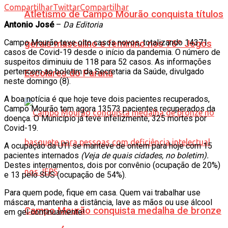
Compartilhar
Twittar
Compartilhar
Atletismo de Campo Mourão conquista títulos
Antonio José
–
Da Editoria
Campo Mourão teve oito casos novos, totalizando 14371
gerais masculino e feminino nos 76º Jogos
casos de Covid-19 desde o início da pandemia. O número de
suspeitos diminuiu de 118 para 52 casos. As informações
pertencem ao boletim da Secretaria da Saúde, divulgado
Escolares do Paraná
neste domingo (8).
A boa notícia é que hoje teve dois pacientes recuperados,
Campo Mourão tem agora 13573 pacientes recuperados da
doença. O Município já teve infelizmente, 325 mortes por
Covid-19.
A ocupação da UTI se manteve de ontem para hoje com 15
pacientes internados
(Veja de quais cidades, no boletim).
Destes internamentos, dois por convênio (ocupação de 20%)
e 13 pelo SUS (ocupação de 54%).
Para quem pode, fique em casa. Quem vai trabalhar use
máscara, mantenha a distância, lave as mãos ou use álcool
Campo Mourão conquista medalha de bronze
em gel continuamente!