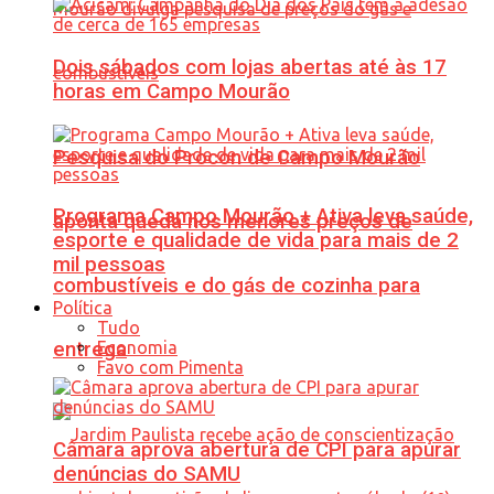
Dois sábados com lojas abertas até às 17
horas em Campo Mourão
Pesquisa do Procon de Campo Mourão
Programa Campo Mourão + Ativa leva saúde,
aponta queda nos menores preços de
esporte e qualidade de vida para mais de 2
mil pessoas
combustíveis e do gás de cozinha para
Política
Tudo
Economia
entrega
Favo com Pimenta
Câmara aprova abertura de CPI para apurar
denúncias do SAMU