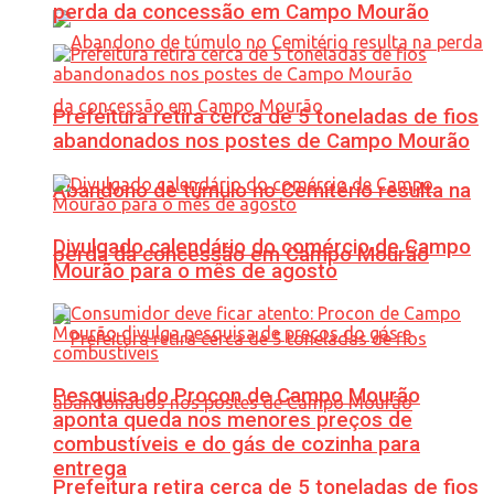
perda da concessão em Campo Mourão
Prefeitura retira cerca de 5 toneladas de fios
abandonados nos postes de Campo Mourão
Abandono de túmulo no Cemitério resulta na
Divulgado calendário do comércio de Campo
perda da concessão em Campo Mourão
Mourão para o mês de agosto
Pesquisa do Procon de Campo Mourão
aponta queda nos menores preços de
combustíveis e do gás de cozinha para
entrega
Prefeitura retira cerca de 5 toneladas de fios