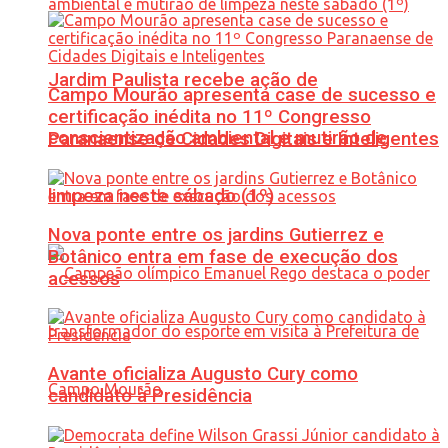
Jardim Paulista recebe ação de
Campo Mourão apresenta case de sucesso e
certificação inédita no 11º Congresso
conscientização ambiental e mutirão de
Paranaense de Cidades Digitais e Inteligentes
limpeza neste sábado (1º)
Nova ponte entre os jardins Gutierrez e
Botânico entra em fase de execução dos
acessos
Avante oficializa Augusto Cury como
candidato à Presidência