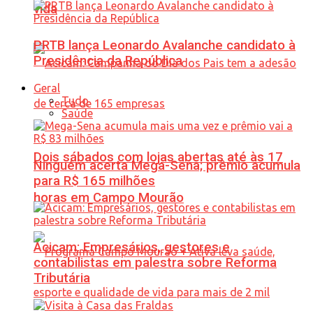
vida
PRTB lança Leonardo Avalanche candidato à
Presidência da República
Geral
Tudo
Saúde
Dois sábados com lojas abertas até às 17
Ninguém acerta Mega-Sena; prêmio acumula
para R$ 165 milhões
horas em Campo Mourão
Acicam: Empresários, gestores e
contabilistas em palestra sobre Reforma
Tributária