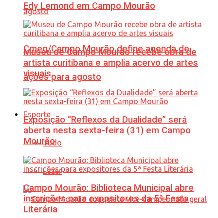
Edy Lemond em Campo Mourão
Cmeg/Campo Mourão define agenda de
Museu de Campo Mourão recebe obra de
artista curitibana e amplia acervo de artes
visuais
ações para agosto
Esporte
Exposição “Reflexos da Dualidade” será
aberta nesta sexta-feira (31) em Campo
Mourão
Tudo
Lazer
Campo Mourão: Biblioteca Municipal abre
inscrições para expositores da 5ª Festa
Literária