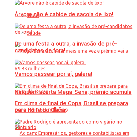
Árvore não é cabide de sacola de lixo!
Tudo
Saúde
De uma festa a outra, a invasão de pré-
candidatos de fora!
Vamos passear por aí, galera!
Ninguém acerta Mega-Sena; prêmio acumula
Em clima de final de Copa, Brasil se prepara
para R$ 165 milhões
para noite do Oscar