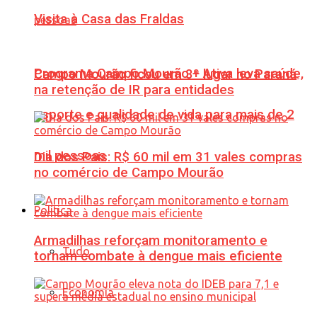
Visita à Casa das Fraldas
Programa Campo Mourão + Ativa leva saúde,
Campo Mourão ficou em 3º lugar no Paraná
na retenção de IR para entidades
esporte e qualidade de vida para mais de 2
mil pessoas
Dia dos Pais: R$ 60 mil em 31 vales compras
no comércio de Campo Mourão
Política
Armadilhas reforçam monitoramento e
Tudo
tornam combate à dengue mais eficiente
Economia