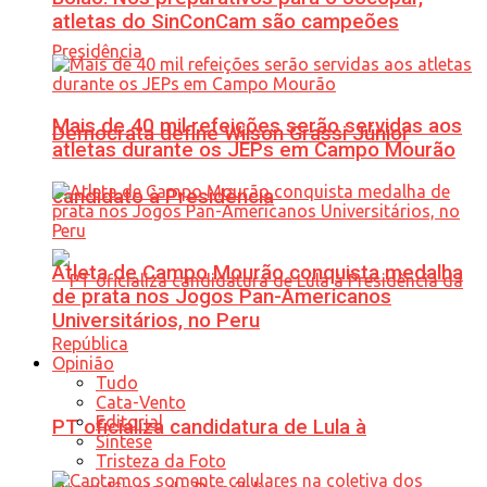
atletas do SinConCam são campeões
Mais de 40 mil refeições serão servidas aos
Democrata define Wilson Grassi Júnior
atletas durante os JEPs em Campo Mourão
candidato à Presidência
Atleta de Campo Mourão conquista medalha
de prata nos Jogos Pan-Americanos
Universitários, no Peru
Opinião
Tudo
Cata-Vento
Editorial
PT oficializa candidatura de Lula à
Síntese
Tristeza da Foto