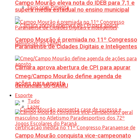
Campo Mourão eleva nota do IDEB para 7,1 e
Favo com Pimenta
supera média estadual no ensino municipal
Campo Mourão é premiada no 11º Congresso
Paranaense de Cidades Digitais e Inteligentes
Câmara aprova abertura de CPI para apurar
Cmeg/Campo Mourão define agenda de
ações para agosto
denúncias do SAMU
Esporte
Tudo
Lazer
Campo Mourão conquista vice-campeonato