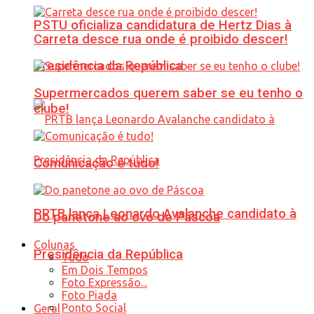
PSTU oficializa candidatura de Hertz Dias à
Carreta desce rua onde é proibido descer!
Presidência da República
Supermercados querem saber se eu tenho o
clube!
Comunicação é tudo!
PRTB lança Leonardo Avalanche candidato à
Do panetone ao ovo de Páscoa
Colunas
Presidência da República
Tudo
Em Dois Tempos
Foto Expressão...
Foto Piada
Ponto Social
Geral