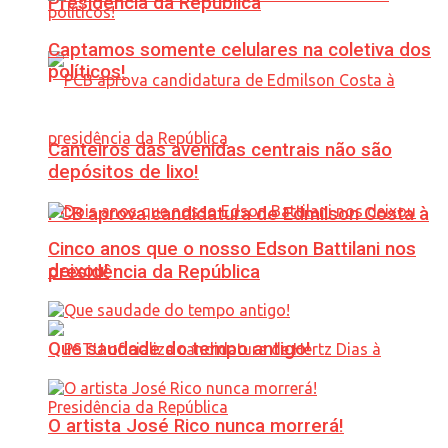
Presidência da República
Captamos somente celulares na coletiva dos
políticos!
Canteiros das avenidas centrais não são
depósitos de lixo!
PCB aprova candidatura de Edmilson Costa à
Cinco anos que o nosso Edson Battilani nos
deixou!
presidência da República
Que saudade do tempo antigo!
O artista José Rico nunca morrerá!