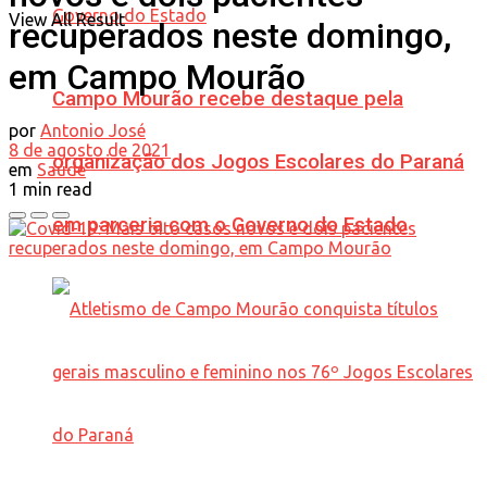
View All Result
recuperados neste domingo,
em Campo Mourão
Campo Mourão recebe destaque pela
por
Antonio José
8 de agosto de 2021
organização dos Jogos Escolares do Paraná
em
Saúde
1 min read
em parceria com o Governo do Estado