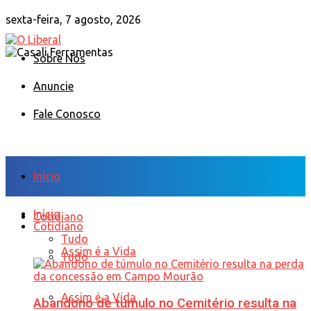
sexta-feira, 7 agosto, 2026
Sobre Nós
Anuncie
Fale Conosco
Início
Início
Cotidiano
Cotidiano
Tudo
Assim é a Vida
Tudo
Assim é a Vida
Abandono de túmulo no Cemitério resulta na