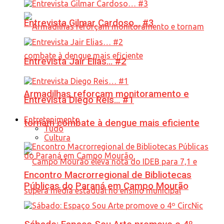
Entrevista Gilmar Cardoso… #3
Entrevista Jair Elias… #2
Armadilhas reforçam monitoramento e
Entrevista Diego Reis… #1
Entretenimento
tornam combate à dengue mais eficiente
Tudo
Cultura
Encontro Macrorregional de Bibliotecas
Públicas do Paraná em Campo Mourão