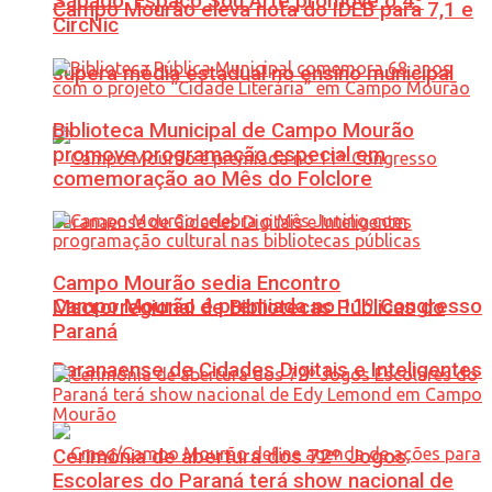
Sábado: Espaço Sou Arte promove o 4º
Campo Mourão eleva nota do IDEB para 7,1 e
CircNic
supera média estadual no ensino municipal
Biblioteca Municipal de Campo Mourão
promove programação especial em
comemoração ao Mês do Folclore
Campo Mourão sedia Encontro
Campo Mourão é premiada no 11º Congresso
Macrorregional de Bibliotecas Públicas do
Paraná
Paranaense de Cidades Digitais e Inteligentes
Cerimônia de abertura dos 72º Jogos
Escolares do Paraná terá show nacional de