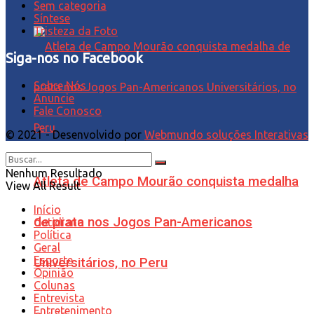
Sem categoria
Síntese
Tristeza da Foto
Siga-nos no Facebook
Sobre Nós
Anuncie
Fale Conosco
© 2021 - Desenvolvido por
Webmundo soluções Interativas
Nenhum Resultado
Atleta de Campo Mourão conquista medalha
View All Result
Início
de prata nos Jogos Pan-Americanos
Cotidiano
Política
Geral
Esporte
Universitários, no Peru
Opinião
Colunas
Entrevista
Entretenimento