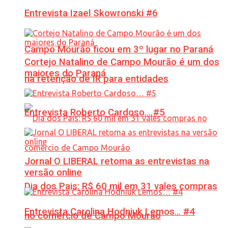
Entrevista Izael Skowronski #6
Campo Mourão ficou em 3º lugar no Paraná
Cortejo Natalino de Campo Mourão é um dos
maiores do Paraná
na retenção de IR para entidades
Entrevista Roberto Cardoso… #5
Jornal O LIBERAL retoma as entrevistas na
versão online
Dia dos Pais: R$ 60 mil em 31 vales compras
Entrevista Carolina Hodniuk Lemos… #4
no comércio de Campo Mourão