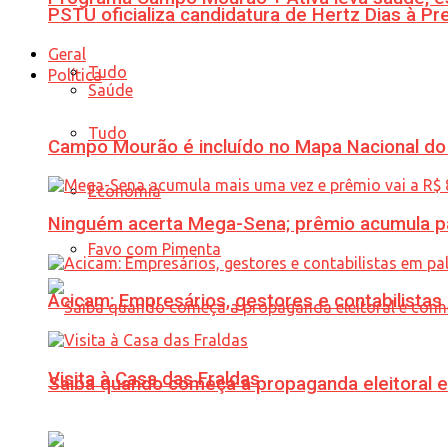
PSTU oficializa candidatura de Hertz Dias à Pr
Geral
Tudo
Política
Saúde
Tudo
Campo Mourão é incluído no Mapa Nacional do
Economia
Ninguém acerta Mega-Sena; prêmio acumula p
Favo com Pimenta
Acicam: Empresários, gestores e contabilistas
Visita à Casa das Fraldas
Saiba quando começa a propaganda eleitoral e