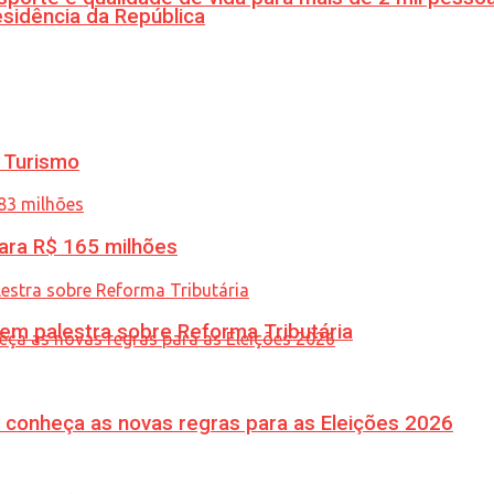
esidência da República
 Turismo
ara R$ 165 milhões
 em palestra sobre Reforma Tributária
 conheça as novas regras para as Eleições 2026