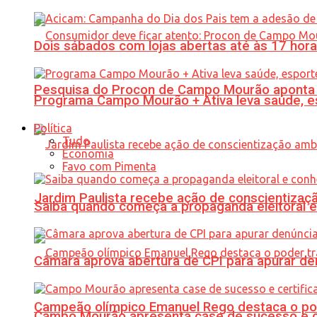
Dois sábados com lojas abertas até às 17 h
Pesquisa do Procon de Campo Mourão aponta 
Programa Campo Mourão + Ativa leva saúde, es
Política
Tudo
Economia
Favo com Pimenta
Jardim Paulista recebe ação de conscientizaç
Saiba quando começa a propaganda eleitoral e
Câmara aprova abertura de CPI para apurar d
Campeão olímpico Emanuel Rego destaca o pod
Campo Mourão apresenta case de sucesso e cer