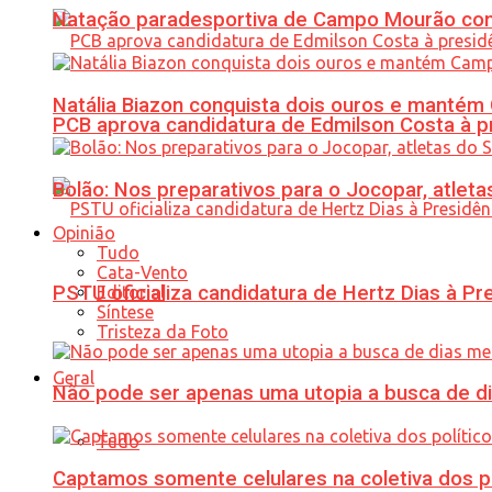
Natação paradesportiva de Campo Mourão conq
Natália Biazon conquista dois ouros e mant
PCB aprova candidatura de Edmilson Costa à p
Bolão: Nos preparativos para o Jocopar, atl
Opinião
Tudo
Cata-Vento
PSTU oficializa candidatura de Hertz Dias à Pr
Editorial
Síntese
Tristeza da Foto
Geral
Não pode ser apenas uma utopia a busca de d
Tudo
Captamos somente celulares na coletiva dos po