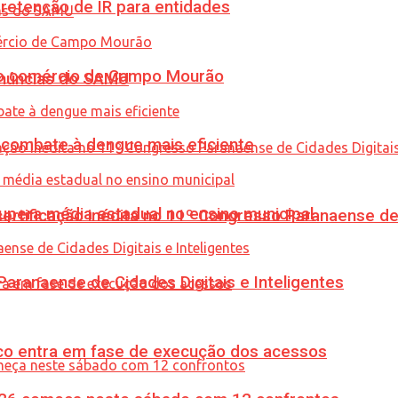
retenção de IR para entidades
 no comércio de Campo Mourão
enúncias do SAMU
combate à dengue mais eficiente
upera média estadual no ensino municipal
tificação inédita no 11º Congresso Paranaense de C
ranaense de Cidades Digitais e Inteligentes
nico entra em fase de execução dos acessos