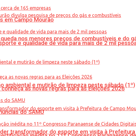
oras em Campo Mourão
queda nos menores preços de combustíveis e do gá
porte e qualidade de vida para mais de 2 mil pesso
ão ambiental e mutirão de limpeza neste sábado (1º)
 conheça as novas regras para as Eleições 2026
enúncias do SAMU
er transformador do esporte em visita à Prefeitu
tificação inédita no 11º Congresso Paranaense de C