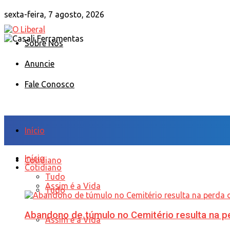
sexta-feira, 7 agosto, 2026
Sobre Nós
Anuncie
Fale Conosco
Início
Início
Cotidiano
Cotidiano
Tudo
Assim é a Vida
Tudo
Abandono de túmulo no Cemitério resulta na
Assim é a Vida