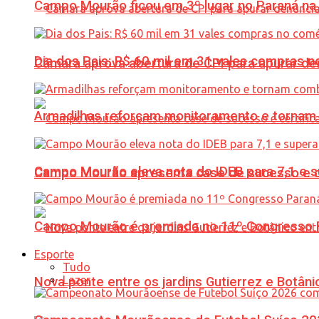
Campo Mourão ficou em 3º lugar no Paraná na 
Dia dos Pais: R$ 60 mil em 31 vales compras
Câmara aprova abertura de CPI para apurar d
Armadilhas reforçam monitoramento e tornam 
Campo Mourão eleva nota do IDEB para 7,1 e s
Campo Mourão apresenta case de sucesso e cer
Campo Mourão é premiada no 11º Congresso Pa
Esporte
Tudo
Lazer
Nova ponte entre os jardins Gutierrez e Botâ