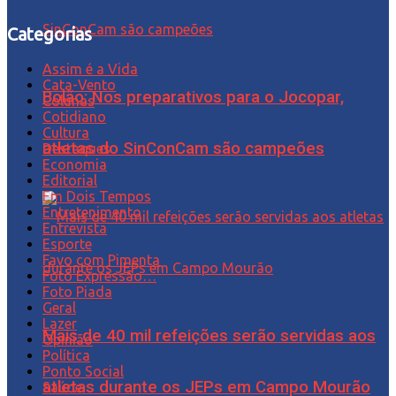
Categorias
Assim é a Vida
Cata-Vento
Bolão: Nos preparativos para o Jocopar,
Colunas
Cotidiano
Cultura
atletas do SinConCam são campeões
Destaques
Economia
Editorial
Em Dois Tempos
Entretenimento
Entrevista
Esporte
Favo com Pimenta
Foto Expressão…
Foto Piada
Geral
Lazer
Mais de 40 mil refeições serão servidas aos
Opinião
Política
Ponto Social
atletas durante os JEPs em Campo Mourão
Saúde