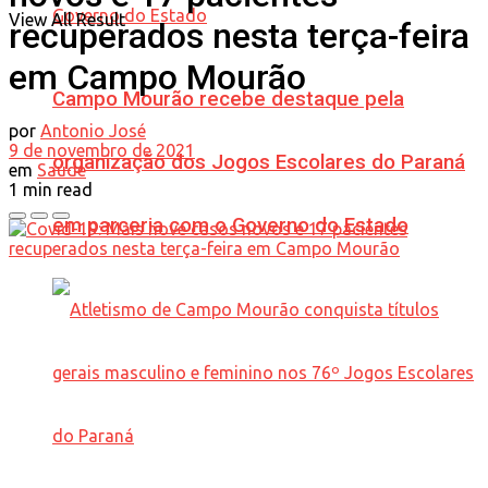
View All Result
recuperados nesta terça-feira
em Campo Mourão
Campo Mourão recebe destaque pela
por
Antonio José
9 de novembro de 2021
organização dos Jogos Escolares do Paraná
em
Saúde
1 min read
em parceria com o Governo do Estado