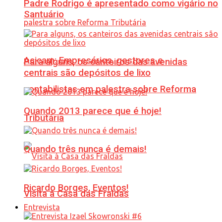
Padre Rodrigo é apresentado como vigário no
Santuário
Acicam: Empresários, gestores e
Para alguns, os canteiros das avenidas
centrais são depósitos de lixo
contabilistas em palestra sobre Reforma
Quando 2013 parece que é hoje!
Tributária
Quando três nunca é demais!
Ricardo Borges, Eventos!
Visita à Casa das Fraldas
Entrevista