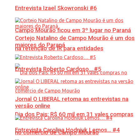
Entrevista Izael Skowronski #6
Campo Mourão ficou em 3º lugar no Paraná
Cortejo Natalino de Campo Mourão é um dos
maiores do Paraná
na retenção de IR para entidades
Entrevista Roberto Cardoso… #5
Jornal O LIBERAL retoma as entrevistas na
versão online
Dia dos Pais: R$ 60 mil em 31 vales compras
Entrevista Carolina Hodniuk Lemos… #4
no comércio de Campo Mourão