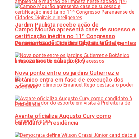
Jardim Paulista recebe ação de
Campo Mourão apresenta case de sucesso e
certificação inédita no 11º Congresso
conscientização ambiental e mutirão de
Paranaense de Cidades Digitais e Inteligentes
limpeza neste sábado (1º)
Nova ponte entre os jardins Gutierrez e
Botânico entra em fase de execução dos
acessos
Avante oficializa Augusto Cury como
candidato à Presidência