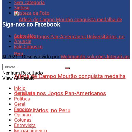
Sem categoria
Síntese
Tristeza da Foto
Siga-nos no Facebook
Sobre Nós
Anuncie
Fale Conosco
© 2021 - Desenvolvido por
Webmundo soluções Interativas
Nenhum Resultado
Atleta de Campo Mourão conquista medalha
View All Result
Início
de prata nos Jogos Pan-Americanos
Cotidiano
Política
Geral
Esporte
Universitários, no Peru
Opinião
Colunas
Entrevista
Entretenimento