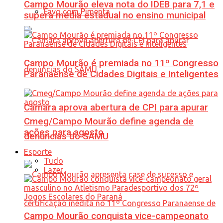
Campo Mourão eleva nota do IDEB para 7,1 e
Favo com Pimenta
supera média estadual no ensino municipal
Campo Mourão é premiada no 11º Congresso
Paranaense de Cidades Digitais e Inteligentes
Câmara aprova abertura de CPI para apurar
Cmeg/Campo Mourão define agenda de
ações para agosto
denúncias do SAMU
Esporte
Tudo
Lazer
Campo Mourão conquista vice-campeonato