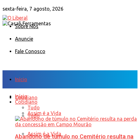
sexta-feira, 7 agosto, 2026
Sobre Nós
Anuncie
Fale Conosco
Início
Início
Cotidiano
Cotidiano
Tudo
Assim é a Vida
Tudo
Assim é a Vida
Abandono de túmulo no Cemitério resulta na