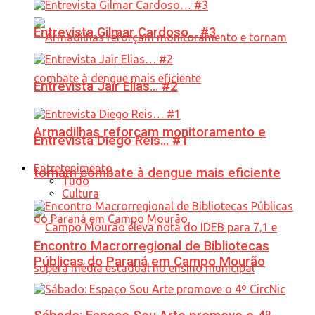
Entrevista Gilmar Cardoso… #3
Entrevista Jair Elias… #2
Armadilhas reforçam monitoramento e
Entrevista Diego Reis… #1
Entretenimento
tornam combate à dengue mais eficiente
Tudo
Cultura
Encontro Macrorregional de Bibliotecas
Públicas do Paraná em Campo Mourão