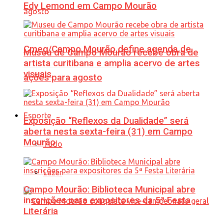
Edy Lemond em Campo Mourão
Cmeg/Campo Mourão define agenda de
Museu de Campo Mourão recebe obra de
artista curitibana e amplia acervo de artes
visuais
ações para agosto
Esporte
Exposição “Reflexos da Dualidade” será
aberta nesta sexta-feira (31) em Campo
Mourão
Tudo
Lazer
Campo Mourão: Biblioteca Municipal abre
inscrições para expositores da 5ª Festa
Literária