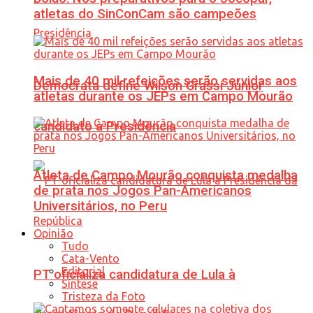
atletas do SinConCam são campeões
Mais de 40 mil refeições serão servidas aos
Democrata define Wilson Grassi Júnior
atletas durante os JEPs em Campo Mourão
candidato à Presidência
Atleta de Campo Mourão conquista medalha
de prata nos Jogos Pan-Americanos
Universitários, no Peru
Opinião
Tudo
Cata-Vento
Editorial
PT oficializa candidatura de Lula à
Síntese
Tristeza da Foto