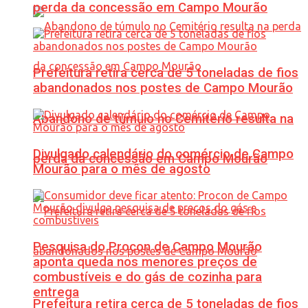
perda da concessão em Campo Mourão
Prefeitura retira cerca de 5 toneladas de fios
abandonados nos postes de Campo Mourão
Abandono de túmulo no Cemitério resulta na
Divulgado calendário do comércio de Campo
perda da concessão em Campo Mourão
Mourão para o mês de agosto
Pesquisa do Procon de Campo Mourão
aponta queda nos menores preços de
combustíveis e do gás de cozinha para
entrega
Prefeitura retira cerca de 5 toneladas de fios