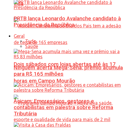
vida
PRTB lança Leonardo Avalanche candidato à
Presidência da República
Geral
Tudo
Saúde
Dois sábados com lojas abertas até às 17
Ninguém acerta Mega-Sena; prêmio acumula
para R$ 165 milhões
horas em Campo Mourão
Acicam: Empresários, gestores e
contabilistas em palestra sobre Reforma
Tributária