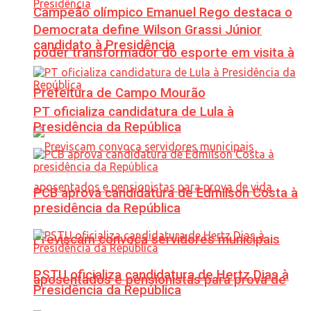
Campeão olímpico Emanuel Rego destaca o
Democrata define Wilson Grassi Júnior
candidato à Presidência
poder transformador do esporte em visita à
Prefeitura de Campo Mourão
PT oficializa candidatura de Lula à
Presidência da República
PCB aprova candidatura de Edmilson Costa à
presidência da República
Previscam convoca servidores municipais
PSTU oficializa candidatura de Hertz Dias à
aposentados e pensionistas para prova de
Presidência da República