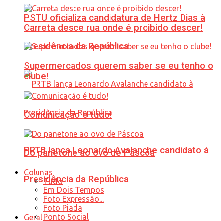
PSTU oficializa candidatura de Hertz Dias à
Carreta desce rua onde é proibido descer!
Presidência da República
Supermercados querem saber se eu tenho o
clube!
Comunicação é tudo!
PRTB lança Leonardo Avalanche candidato à
Do panetone ao ovo de Páscoa
Colunas
Presidência da República
Tudo
Em Dois Tempos
Foto Expressão...
Foto Piada
Ponto Social
Geral