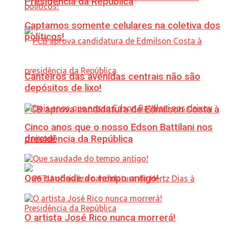
Presidência da República
Captamos somente celulares na coletiva dos
políticos!
Canteiros das avenidas centrais não são
depósitos de lixo!
PCB aprova candidatura de Edmilson Costa à
Cinco anos que o nosso Edson Battilani nos
deixou!
presidência da República
Que saudade do tempo antigo!
O artista José Rico nunca morrerá!