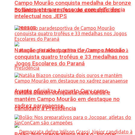
Campo Mourão conquista medalha de bronze
no basquete para pessoas com deficiência
Botânico entra em fase de execução dos
intelectual nos JEPS
acessos
Natação paradesportiva de Campo Mourão
conquista quatro troféus e 33 medalhas nos
Jogos Escolares do Paraná
Avante oficializa Augusto Cury como
Natália Biazon conquista dois ouros e
mantém Campo Mourão em destaque no
xadrez paranaense
candidato à Presidência
Bolão: Nos preparativos para o Jocopar,