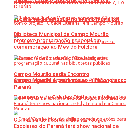
Sábado: Espaço Sou Arte promove o 4º
Campo Mourão eleva nota do IDEB para 7,1 e
CircNic
supera média estadual no ensino municipal
Biblioteca Municipal de Campo Mourão
promove programação especial em
comemoração ao Mês do Folclore
Campo Mourão sedia Encontro
Campo Mourão é premiada no 11º Congresso
Macrorregional de Bibliotecas Públicas do
Paraná
Paranaense de Cidades Digitais e Inteligentes
Cerimônia de abertura dos 72º Jogos
Escolares do Paraná terá show nacional de