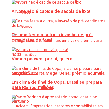
Árvore não é cabide de sacola de lixo!
Tudo
Saúde
De uma festa a outra, a invasão de pré-
candidatos de fora!
Vamos passear por aí, galera!
Ninguém acerta Mega-Sena; prêmio acumula
Em clima de final de Copa, Brasil se prepara
para R$ 165 milhões
para noite do Oscar