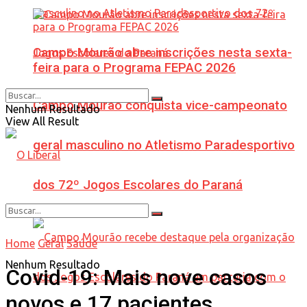
Campo Mourão abre inscrições nesta sexta-
feira para o Programa FEPAC 2026
Campo Mourão conquista vice-campeonato
Nenhum Resultado
View All Result
geral masculino no Atletismo Paradesportivo
dos 72º Jogos Escolares do Paraná
Home
Geral
Saúde
Nenhum Resultado
Covid-19: Mais nove casos
novos e 17 pacientes