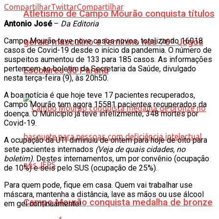
Compartilhar
Twittar
Compartilhar
Atletismo de Campo Mourão conquista títulos
Antonio José
–
Da Editoria
Campo Mourão teve nove casos novos, totalizando 16018
gerais masculino e feminino nos 76º Jogos
casos de Covid-19 desde o início da pandemia. O número de
suspeitos aumentou de 133 para 185 casos. As informações
pertencem ao boletim da Secretaria da Saúde, divulgado
Escolares do Paraná
nesta terça-feira (9), às 20h50.
A boa notícia é que hoje teve 17 pacientes recuperados,
Campo Mourão tem agora 15581 pacientes recuperados da
doença. O Município já teve infelizmente, 348 mortes por
Covid-19.
A ocupação da UTI diminuiu de ontem para hoje de oito para
sete pacientes internados
(Veja de quais cidades, no
boletim)
. Destes internamentos, um por convênio (ocupação
de 10%) e seis pelo SUS (ocupação de 25%).
Para quem pode, fique em casa. Quem vai trabalhar use
máscara, mantenha a distância, lave as mãos ou use álcool
Campo Mourão conquista medalha de bronze
em gel continuamente!