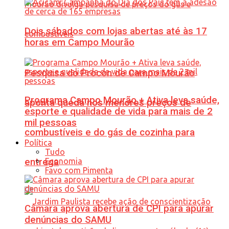
Dois sábados com lojas abertas até às 17
horas em Campo Mourão
Pesquisa do Procon de Campo Mourão
Programa Campo Mourão + Ativa leva saúde,
aponta queda nos menores preços de
esporte e qualidade de vida para mais de 2
mil pessoas
combustíveis e do gás de cozinha para
Política
Tudo
Economia
entrega
Favo com Pimenta
Câmara aprova abertura de CPI para apurar
denúncias do SAMU