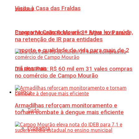
Visita à Casa das Fraldas
Programa Campo Mourão + Ativa leva saúde,
Campo Mourão ficou em 3º lugar no Paraná
na retenção de IR para entidades
esporte e qualidade de vida para mais de 2
mil pessoas
Dia dos Pais: R$ 60 mil em 31 vales compras
no comércio de Campo Mourão
Política
Armadilhas reforçam monitoramento e
Tudo
tornam combate à dengue mais eficiente
Economia