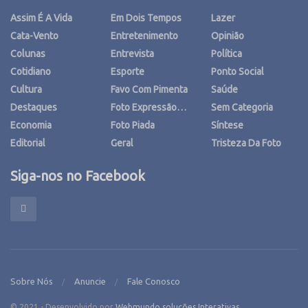
Assim É A Vida
Em Dois Tempos
Lazer
Cata-Vento
Entretenimento
Opinião
Colunas
Entrevista
Política
Cotidiano
Esporte
Ponto Social
Cultura
Favo Com Pimenta
Saúde
Destaques
Foto Expressão…
Sem Categoria
Economia
Foto Piada
Síntese
Editorial
Geral
Tristeza Da Foto
Siga-nos no Facebook
Sobre Nós
Anuncie
Fale Conosco
© 2021 - Desenvolvido por
Webmundo soluções Interativas