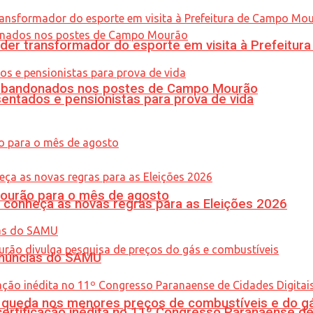
er transformador do esporte em visita à Prefeitu
os abandonados nos postes de Campo Mourão
entados e pensionistas para prova de vida
Mourão para o mês de agosto
 conheça as novas regras para as Eleições 2026
enúncias do SAMU
queda nos menores preços de combustíveis e do gá
tificação inédita no 11º Congresso Paranaense de C