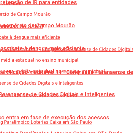
retenção de IR para entidades
 no comércio de Campo Mourão
enúncias do SAMU
combate à dengue mais eficiente
upera média estadual no ensino municipal
tificação inédita no 11º Congresso Paranaense de C
ranaense de Cidades Digitais e Inteligentes
nico entra em fase de execução dos acessos