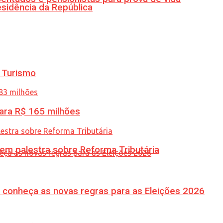
esidência da República
 Turismo
ara R$ 165 milhões
 em palestra sobre Reforma Tributária
 conheça as novas regras para as Eleições 2026