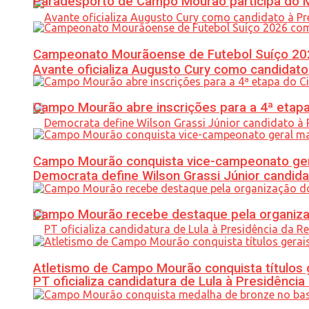
Paradesporto de Campo Mourão participa do M
Campeonato Mourãoense de Futebol Suíço 20
Avante oficializa Augusto Cury como candidato
Campo Mourão abre inscrições para a 4ª etapa 
Campo Mourão conquista vice-campeonato gera
Democrata define Wilson Grassi Júnior candida
Campo Mourão recebe destaque pela organiza
Atletismo de Campo Mourão conquista títulos 
PT oficializa candidatura de Lula à Presidência