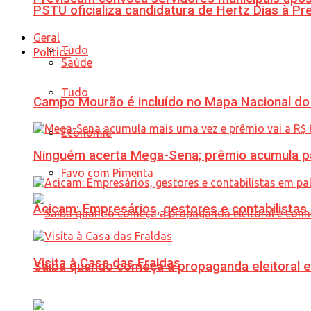
PSTU oficializa candidatura de Hertz Dias à Pr
Geral
Tudo
Política
Saúde
Tudo
Campo Mourão é incluído no Mapa Nacional do
Economia
Ninguém acerta Mega-Sena; prêmio acumula p
Favo com Pimenta
Acicam: Empresários, gestores e contabilistas
Visita à Casa das Fraldas
Saiba quando começa a propaganda eleitoral e