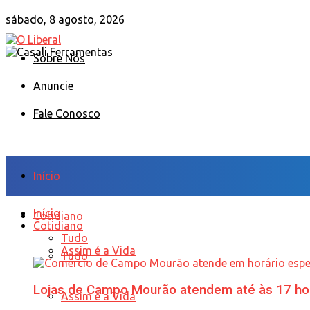
sábado, 8 agosto, 2026
Sobre Nós
Anuncie
Fale Conosco
Início
Início
Cotidiano
Cotidiano
Tudo
Assim é a Vida
Tudo
Lojas de Campo Mourão atendem até às 17 ho
Assim é a Vida