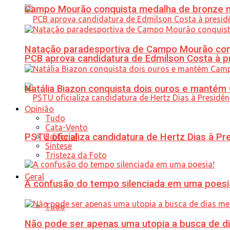
Campo Mourão conquista medalha de bronze no
Natação paradesportiva de Campo Mourão conq
PCB aprova candidatura de Edmilson Costa à p
Natália Biazon conquista dois ouros e mant
Opinião
Tudo
Cata-Vento
PSTU oficializa candidatura de Hertz Dias à Pr
Editorial
Síntese
Tristeza da Foto
Geral
A confusão do tempo silenciada em uma poesi
Tudo
Não pode ser apenas uma utopia a busca de d