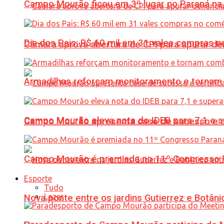
Campo Mourão ficou em 3º lugar no Paraná na 
Dia dos Pais: R$ 60 mil em 31 vales compras
Câmara aprova abertura de CPI para apurar d
Armadilhas reforçam monitoramento e tornam 
Campo Mourão eleva nota do IDEB para 7,1 e s
Campo Mourão apresenta case de sucesso e cer
Campo Mourão é premiada no 11º Congresso Pa
Esporte
Tudo
Lazer
Nova ponte entre os jardins Gutierrez e Botâ