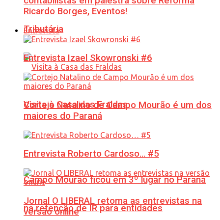
contabilistas em palestra sobre Reforma
Ricardo Borges, Eventos!
Tributária
Entrevista
Entrevista Izael Skowronski #6
Visita à Casa das Fraldas
Cortejo Natalino de Campo Mourão é um dos
maiores do Paraná
Entrevista Roberto Cardoso… #5
Campo Mourão ficou em 3º lugar no Paraná
Jornal O LIBERAL retoma as entrevistas na
na retenção de IR para entidades
versão online