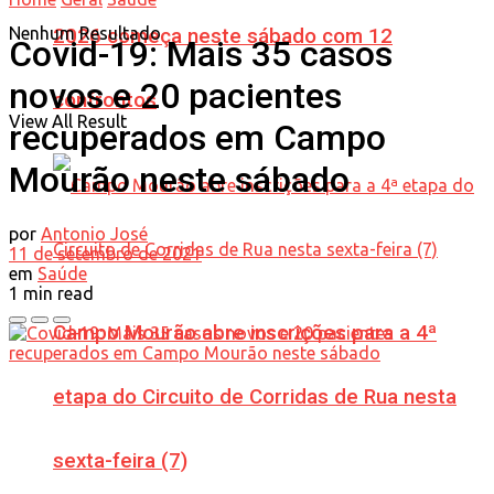
Nenhum Resultado
2026 começa neste sábado com 12
Covid-19: Mais 35 casos
novos e 20 pacientes
confrontos
View All Result
recuperados em Campo
Mourão neste sábado
por
Antonio José
11 de setembro de 2021
em
Saúde
1 min read
Campo Mourão abre inscrições para a 4ª
etapa do Circuito de Corridas de Rua nesta
sexta-feira (7)