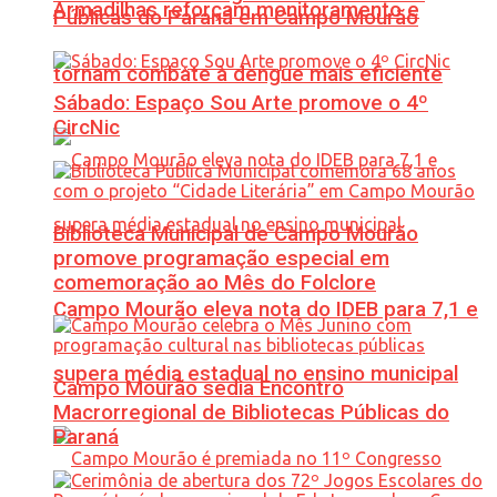
Armadilhas reforçam monitoramento e
Públicas do Paraná em Campo Mourão
tornam combate à dengue mais eficiente
Sábado: Espaço Sou Arte promove o 4º
CircNic
Biblioteca Municipal de Campo Mourão
promove programação especial em
comemoração ao Mês do Folclore
Campo Mourão eleva nota do IDEB para 7,1 e
supera média estadual no ensino municipal
Campo Mourão sedia Encontro
Macrorregional de Bibliotecas Públicas do
Paraná