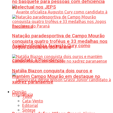
no basquete para pessoas com deficiência
intelectual nos JEPS
Natação paradesportiva de Campo Mourão
conquista quatro troféus e 33 medalhas nos
Avante oficializa Augusto Cury como
Jogos Escolares do Paraná
candidato à Presidência
Natália Biazon conquista dois ouros e
mantém Campo Mourão em destaque no
xadrez paranaense
Opinião
Tudo
Cata-Vento
Editorial
Síntese