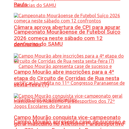
Paulo
Câmara aprova abertura de CPI para apurar
Campeonato Mourãoense de Futebol Suíço
2026 começa neste sábado com 12
denúncias do SAMU
confrontos
Campo Mourão abre inscrições para a 4ª
etapa do Circuito de Corridas de Rua nesta
sexta-feira (7)
Campo Mourão conquista vice-campeonato
Campo Mourão apresenta case de sucesso e
geral masculino no Atletismo Paradesportivo