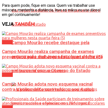
Para quem pode, fique em casa. Quem vai trabalhar use
máscara, mantenha a distância, lave as mãos ou use álcool
em gel continuamente!
VEJA
TAMBÉM
Saúde
Campo Mourão recebe destaque pela
Campo Mourão realiza campanha de exames
organização dos Jogos Escolares do Paraná
preventivos para mulheres nesta quarta-feira (5)
em parceria com o Governo do Estado
Saúde
Campo Mourão adota novo esquema vacinal
contra a poliomielite com reforço aos 4 anos
Saúde