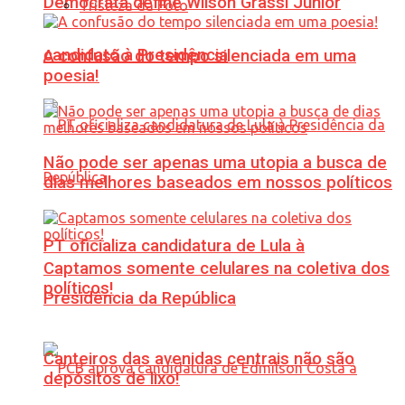
Democrata define Wilson Grassi Júnior
Tristeza da Foto
candidato à Presidência
A confusão do tempo silenciada em uma
poesia!
Não pode ser apenas uma utopia a busca de
dias melhores baseados em nossos políticos
PT oficializa candidatura de Lula à
Captamos somente celulares na coletiva dos
políticos!
Presidência da República
Canteiros das avenidas centrais não são
depósitos de lixo!