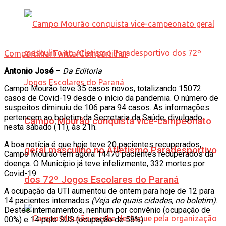
Compartilhar
Twittar
Compartilhar
Antonio José
–
Da Editoria
Campo Mourão teve 35 casos novos, totalizando 15072
casos de Covid-19 desde o início da pandemia. O número de
suspeitos diminuiu de 106 para 94 casos. As informações
pertencem ao boletim da Secretaria da Saúde, divulgado
Campo Mourão conquista vice-campeonato
nesta sábado (11), às 21h.
A boa notícia é que hoje teve 20 pacientes recuperados,
geral masculino no Atletismo Paradesportivo
Campo Mourão tem agora 14470 pacientes recuperados da
doença. O Município já teve infelizmente, 332 mortes por
Covid-19.
dos 72º Jogos Escolares do Paraná
A ocupação da UTI aumentou de ontem para hoje de 12 para
14 pacientes internados
(Veja de quais cidades, no boletim)
.
Destes internamentos, nenhum por convênio (ocupação de
00%) e 14 pelo SUS (ocupação de 58%).