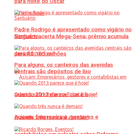
para noite do Oscar
Padre Rodrigo é apresentado como vigário no
Santuário
Ninguém acerta Mega-Sena; prêmio acumula
para R$ 165 milhões
Para alguns, os canteiros das avenidas
centrais são depósitos de lixo
Quando 2013 parece que é hoje!
Acicam: Empresários, gestores e
Quando três nunca é demais!