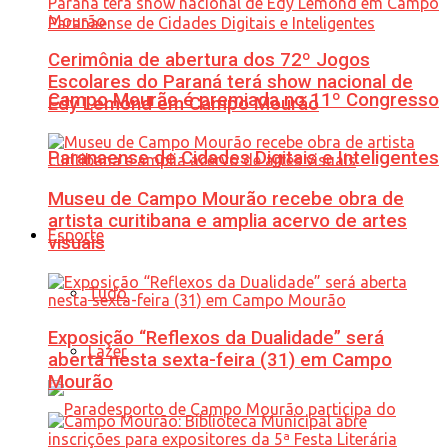
Cerimônia de abertura dos 72º Jogos
Escolares do Paraná terá show nacional de
Campo Mourão é premiada no 11º Congresso
Edy Lemond em Campo Mourão
Paranaense de Cidades Digitais e Inteligentes
Museu de Campo Mourão recebe obra de
artista curitibana e amplia acervo de artes
Esporte
visuais
Tudo
Exposição “Reflexos da Dualidade” será
Lazer
aberta nesta sexta-feira (31) em Campo
Mourão