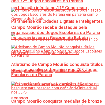
dos 72º Jogos Escolares do Paraná
certificação inédita no 11º Congresso
Paranaense de Cidades Digitais e Inteligentes
Campo Mourão recebe destaque pela
organização dos Jogos Escolares do Paraná
em parceria com o Governo do Estado
Atletismo de Campo Mourão conquista títulos
gerais masculino e feminino nos 76º Jogos
Nova ponte entre os jardins Gutierrez e
Escolares do Paraná
Botânico entra em fase de execução dos
acessos
Campo Mourão conquista medalha de bronze