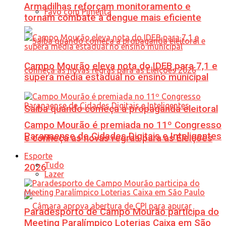
Armadilhas reforçam monitoramento e
Favo com Pimenta
tornam combate à dengue mais eficiente
Campo Mourão eleva nota do IDEB para 7,1 e
supera média estadual no ensino municipal
Saiba quando começa a propaganda eleitoral
Campo Mourão é premiada no 11º Congresso
Paranaense de Cidades Digitais e Inteligentes
e conheça as novas regras para as Eleições
Esporte
Tudo
2026
Lazer
Paradesporto de Campo Mourão participa do
Meeting Paralímpico Loterias Caixa em São