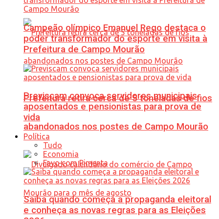
Campeão olímpico Emanuel Rego destaca o
poder transformador do esporte em visita à
Prefeitura de Campo Mourão
Previscam convoca servidores municipais
Prefeitura retira cerca de 5 toneladas de fios
aposentados e pensionistas para prova de
vida
abandonados nos postes de Campo Mourão
Política
Tudo
Economia
Favo com Pimenta
Saiba quando começa a propaganda eleitoral
e conheça as novas regras para as Eleições