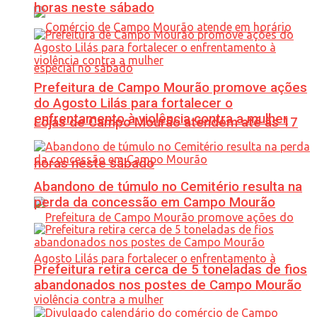
horas neste sábado
Prefeitura de Campo Mourão promove ações
do Agosto Lilás para fortalecer o
enfrentamento à violência contra a mulher
Lojas de Campo Mourão atendem até às 17
horas neste sábado
Abandono de túmulo no Cemitério resulta na
perda da concessão em Campo Mourão
Prefeitura retira cerca de 5 toneladas de fios
abandonados nos postes de Campo Mourão