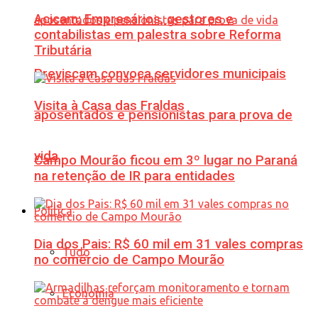
Acicam: Empresários, gestores e
contabilistas em palestra sobre Reforma
Tributária
Previscam convoca servidores municipais
Visita à Casa das Fraldas
aposentados e pensionistas para prova de
vida
Campo Mourão ficou em 3º lugar no Paraná
na retenção de IR para entidades
Política
Dia dos Pais: R$ 60 mil em 31 vales compras
Tudo
no comércio de Campo Mourão
Economia