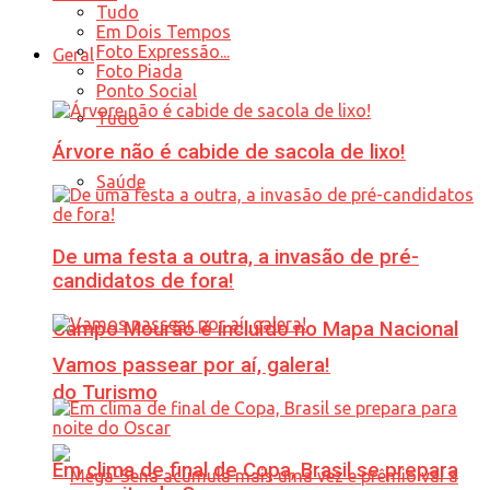
Tudo
Em Dois Tempos
Foto Expressão...
Geral
Foto Piada
Ponto Social
Tudo
Árvore não é cabide de sacola de lixo!
Saúde
De uma festa a outra, a invasão de pré-
candidatos de fora!
Campo Mourão é incluído no Mapa Nacional
Vamos passear por aí, galera!
do Turismo
Em clima de final de Copa, Brasil se prepara