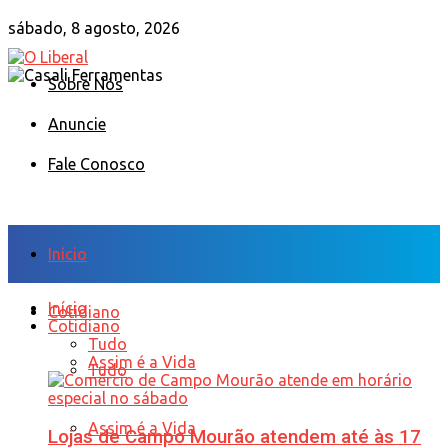
sábado, 8 agosto, 2026
Sobre Nós
Anuncie
Fale Conosco
Início
Início
Cotidiano
Cotidiano
Tudo
Assim é a Vida
Tudo
Assim é a Vida
Lojas de Campo Mourão atendem até às 17