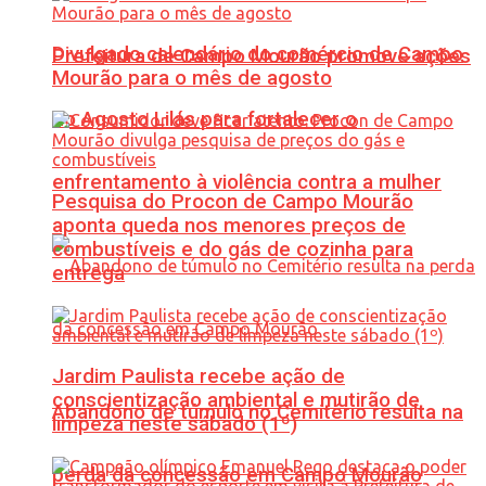
Divulgado calendário do comércio de Campo
Prefeitura de Campo Mourão promove ações
Mourão para o mês de agosto
do Agosto Lilás para fortalecer o
enfrentamento à violência contra a mulher
Pesquisa do Procon de Campo Mourão
aponta queda nos menores preços de
combustíveis e do gás de cozinha para
entrega
Jardim Paulista recebe ação de
conscientização ambiental e mutirão de
Abandono de túmulo no Cemitério resulta na
limpeza neste sábado (1º)
perda da concessão em Campo Mourão