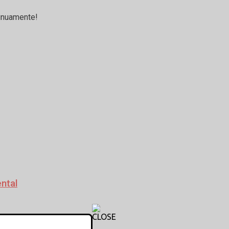
tinuamente!
ntal