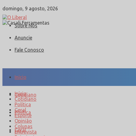
domingo, 9 agosto, 2026
Sobre Nós
Anuncie
Fale Conosco
Início
Início
Cotidiano
Cotidiano
Política
Geral
Política
Esporte
Opinião
Colunas
Geral
Entrevista