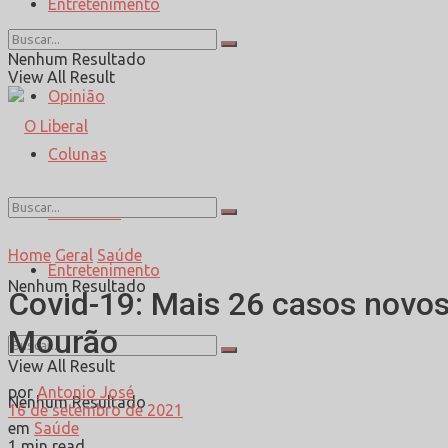
Entretenimento
Esporte
Nenhum Resultado
View All Result
Opinião
Colunas
Entrevista
Home
Geral
Saúde
Entretenimento
Nenhum Resultado
Covid-19: Mais 26 casos novos
Mourão
View All Result
por
Antonio José
Nenhum Resultado
16 de setembro de 2021
em
Saúde
1 min read