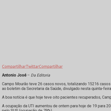
Compartilhar
Twittar
Compartilhar
Antonio José
–
Da Editoria
Campo Mourão teve 26 casos novos, totalizando 15216 casos 
ao boletim da Secretaria da Saúde, divulgado nesta quinta-feira
A boa notícia é que hoje teve oito pacientes recuperados, Ca
A ocupação da UTI aumentou de ontem para hoje de 19 para 20
pelo SUS (ocupação de 79%).