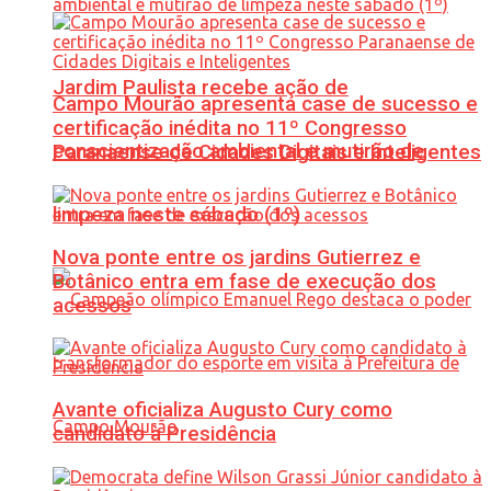
Jardim Paulista recebe ação de
Campo Mourão apresenta case de sucesso e
certificação inédita no 11º Congresso
conscientização ambiental e mutirão de
Paranaense de Cidades Digitais e Inteligentes
limpeza neste sábado (1º)
Nova ponte entre os jardins Gutierrez e
Botânico entra em fase de execução dos
acessos
Avante oficializa Augusto Cury como
candidato à Presidência