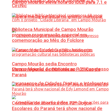
Sábado: Espaço Sou Arte promove o 4º
Campo Mourão eleva nota do IDEB para 7,1 e
CircNic
supera média estadual no ensino municipal
Biblioteca Municipal de Campo Mourão
promove programação especial em
comemoração ao Mês do Folclore
Campo Mourão sedia Encontro
Campo Mourão é premiada no 11º Congresso
Macrorregional de Bibliotecas Públicas do
Paraná
Paranaense de Cidades Digitais e Inteligentes
Cerimônia de abertura dos 72º Jogos
Escolares do Paraná terá show nacional de