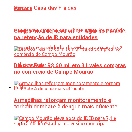
Visita à Casa das Fraldas
Programa Campo Mourão + Ativa leva saúde,
Campo Mourão ficou em 3º lugar no Paraná
na retenção de IR para entidades
esporte e qualidade de vida para mais de 2
mil pessoas
Dia dos Pais: R$ 60 mil em 31 vales compras
no comércio de Campo Mourão
Política
Armadilhas reforçam monitoramento e
Tudo
tornam combate à dengue mais eficiente
Economia