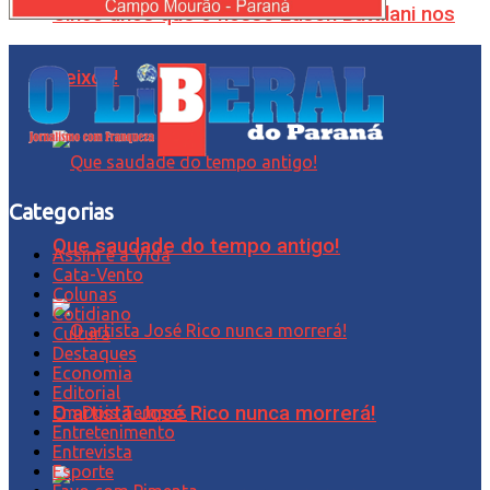
Cinco anos que o nosso Edson Battilani nos
deixou!
Categorias
Que saudade do tempo antigo!
Assim é a Vida
Cata-Vento
Colunas
Cotidiano
Cultura
Destaques
Economia
Editorial
O artista José Rico nunca morrerá!
Em Dois Tempos
Entretenimento
Entrevista
Esporte