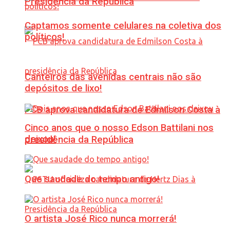
Presidência da República
Captamos somente celulares na coletiva dos
políticos!
Canteiros das avenidas centrais não são
depósitos de lixo!
PCB aprova candidatura de Edmilson Costa à
Cinco anos que o nosso Edson Battilani nos
deixou!
presidência da República
Que saudade do tempo antigo!
O artista José Rico nunca morrerá!