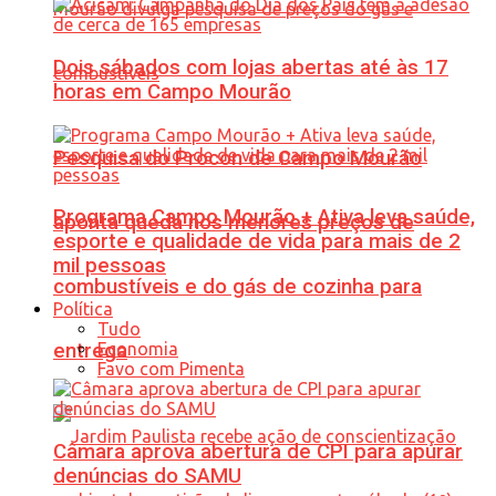
Dois sábados com lojas abertas até às 17
horas em Campo Mourão
Pesquisa do Procon de Campo Mourão
Programa Campo Mourão + Ativa leva saúde,
aponta queda nos menores preços de
esporte e qualidade de vida para mais de 2
mil pessoas
combustíveis e do gás de cozinha para
Política
Tudo
Economia
entrega
Favo com Pimenta
Câmara aprova abertura de CPI para apurar
denúncias do SAMU