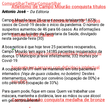
Compartilhar
Twittar
Compartilhar
Atletismo de Campo Mourão conquista títulos
Antonio José
–
Da Editoria
Campo Mourão teve 26 casos novos, totalizando 14776
gerais masculino e feminino nos 76º Jogos
casos de Covid-19 desde o início da pandemia. O número de
suspeitos aumentou de 46 para 66 casos. As informações
pertencem ao boletim da Secretaria da Saúde, divulgado
Escolares do Paraná
nesta segunda-feira (30).
A boa notícia é que hoje teve 25 pacientes recuperados,
Campo Mourão tem agora 14185 pacientes recuperados da
doença. O Município já teve infelizmente, 332 mortes por
Covid-19.
A ocupação da UTI vem se mantendo em oito pacientes
internados
(Veja de quais cidades, no boletim)
. Destes
internamentos, nenhum por convênio (ocupação de 00%) e
oito pelo SUS (ocupação de 33%).
Para quem pode, fique em casa. Quem vai trabalhar use
máscara, mantenha a distância, lave as mãos ou use álcool
Campo Mourão conquista medalha de bronze
em gel continuamente!