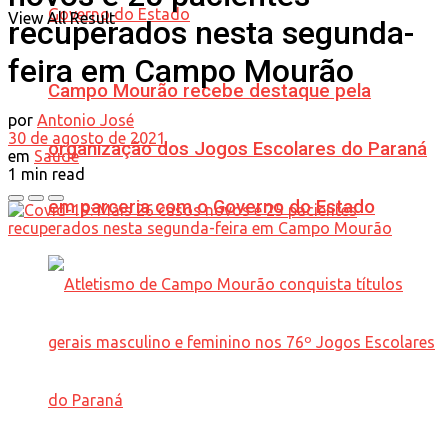
View All Result
recuperados nesta segunda-
feira em Campo Mourão
Campo Mourão recebe destaque pela
por
Antonio José
30 de agosto de 2021
organização dos Jogos Escolares do Paraná
em
Saúde
1 min read
em parceria com o Governo do Estado