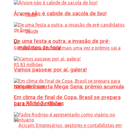
Árvore não é cabide de sacola de lixo!
Tudo
Saúde
De uma festa a outra, a invasão de pré-
candidatos de fora!
Vamos passear por aí, galera!
Ninguém acerta Mega-Sena; prêmio acumula
Em clima de final de Copa, Brasil se prepara
para R$ 165 milhões
para noite do Oscar