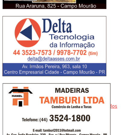
Opinião
Tudo
Cata-Vento
Editorial
Síntese
Tristeza da Foto