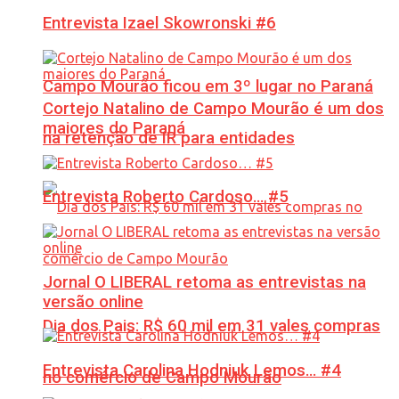
Entrevista Izael Skowronski #6
Campo Mourão ficou em 3º lugar no Paraná
Cortejo Natalino de Campo Mourão é um dos
maiores do Paraná
na retenção de IR para entidades
Entrevista Roberto Cardoso… #5
Jornal O LIBERAL retoma as entrevistas na
versão online
Dia dos Pais: R$ 60 mil em 31 vales compras
Entrevista Carolina Hodniuk Lemos… #4
no comércio de Campo Mourão