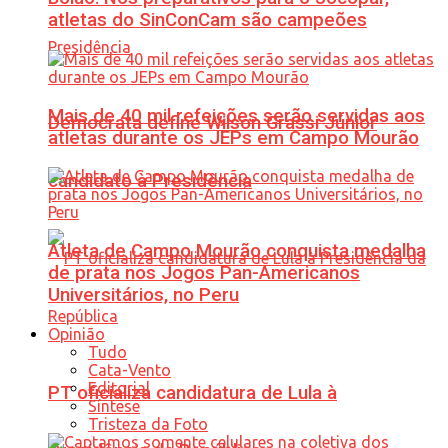
atletas do SinConCam são campeões
Mais de 40 mil refeições serão servidas aos
Democrata define Wilson Grassi Júnior
atletas durante os JEPs em Campo Mourão
candidato à Presidência
Atleta de Campo Mourão conquista medalha
de prata nos Jogos Pan-Americanos
Universitários, no Peru
Opinião
Tudo
Cata-Vento
Editorial
PT oficializa candidatura de Lula à
Síntese
Tristeza da Foto