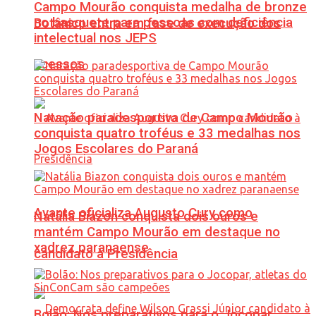
Campo Mourão conquista medalha de bronze
no basquete para pessoas com deficiência
Botânico entra em fase de execução dos
intelectual nos JEPS
acessos
Natação paradesportiva de Campo Mourão
conquista quatro troféus e 33 medalhas nos
Jogos Escolares do Paraná
Avante oficializa Augusto Cury como
Natália Biazon conquista dois ouros e
mantém Campo Mourão em destaque no
xadrez paranaense
candidato à Presidência
Bolão: Nos preparativos para o Jocopar,