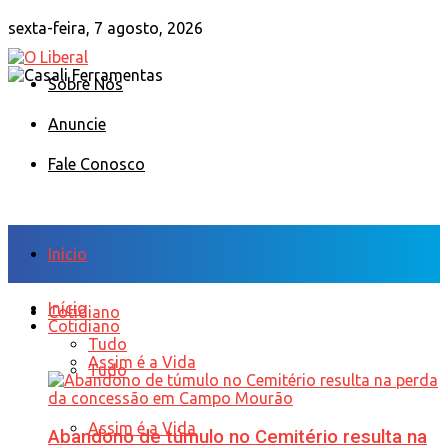
sexta-feira, 7 agosto, 2026
Sobre Nós
Anuncie
Fale Conosco
Início
Início
Cotidiano
Cotidiano
Tudo
Assim é a Vida
Tudo
Assim é a Vida
Abandono de túmulo no Cemitério resulta na