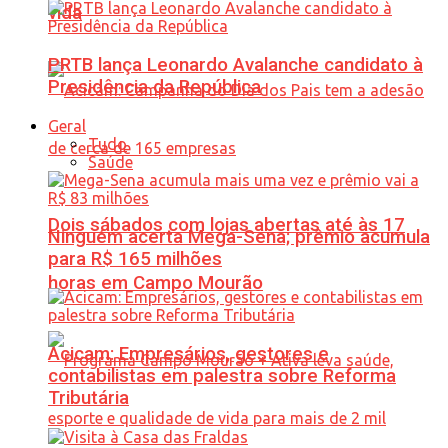
vida
PRTB lança Leonardo Avalanche candidato à
Presidência da República
Geral
Tudo
Saúde
Dois sábados com lojas abertas até às 17
Ninguém acerta Mega-Sena; prêmio acumula
para R$ 165 milhões
horas em Campo Mourão
Acicam: Empresários, gestores e
contabilistas em palestra sobre Reforma
Tributária