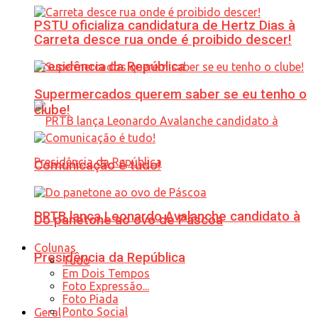
PSTU oficializa candidatura de Hertz Dias à
Carreta desce rua onde é proibido descer!
Presidência da República
Supermercados querem saber se eu tenho o
clube!
Comunicação é tudo!
PRTB lança Leonardo Avalanche candidato à
Do panetone ao ovo de Páscoa
Colunas
Presidência da República
Tudo
Em Dois Tempos
Foto Expressão...
Foto Piada
Ponto Social
Geral