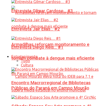
Entrevista Gilmar Cardoso… #3
Entrevista Jair Elias… #2
Armadilhas reforçam monitoramento e
Entrevista Diego Reis… #1
Entretenimento
tornam combate à dengue mais eficiente
Tudo
Cultura
Encontro Macrorregional de Bibliotecas
Públicas do Paraná em Campo Mourão