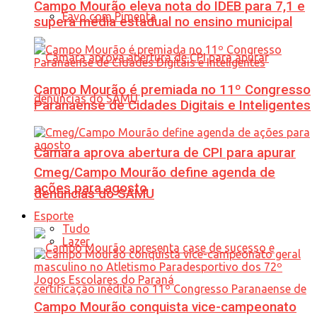
Campo Mourão eleva nota do IDEB para 7,1 e
Favo com Pimenta
supera média estadual no ensino municipal
Campo Mourão é premiada no 11º Congresso
Paranaense de Cidades Digitais e Inteligentes
Câmara aprova abertura de CPI para apurar
Cmeg/Campo Mourão define agenda de
ações para agosto
denúncias do SAMU
Esporte
Tudo
Lazer
Campo Mourão conquista vice-campeonato