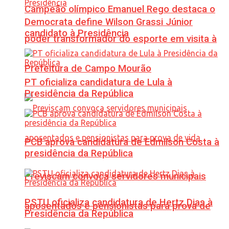
Campeão olímpico Emanuel Rego destaca o
Democrata define Wilson Grassi Júnior
candidato à Presidência
poder transformador do esporte em visita à
Prefeitura de Campo Mourão
PT oficializa candidatura de Lula à
Presidência da República
PCB aprova candidatura de Edmilson Costa à
presidência da República
Previscam convoca servidores municipais
PSTU oficializa candidatura de Hertz Dias à
aposentados e pensionistas para prova de
Presidência da República