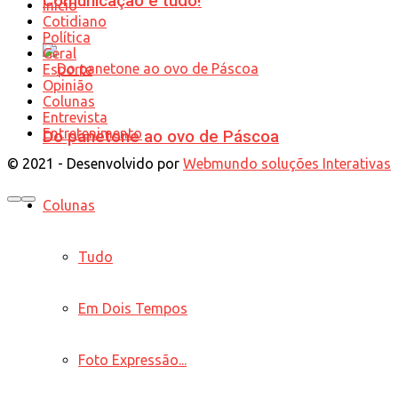
Comunicação é tudo!
Início
Cotidiano
Política
Geral
Esporte
Opinião
Colunas
Entrevista
Entretenimento
Do panetone ao ovo de Páscoa
© 2021 - Desenvolvido por
Webmundo soluções Interativas
Colunas
Tudo
Em Dois Tempos
Foto Expressão...