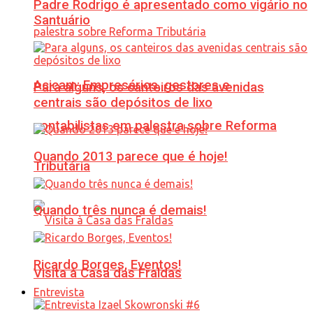
Padre Rodrigo é apresentado como vigário no
Santuário
Acicam: Empresários, gestores e
Para alguns, os canteiros das avenidas
centrais são depósitos de lixo
contabilistas em palestra sobre Reforma
Quando 2013 parece que é hoje!
Tributária
Quando três nunca é demais!
Ricardo Borges, Eventos!
Visita à Casa das Fraldas
Entrevista