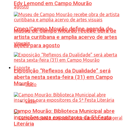
Edy Lemond em Campo Mourão
Cmeg/Campo Mourão define agenda de
Museu de Campo Mourão recebe obra de
artista curitibana e amplia acervo de artes
visuais
ações para agosto
Esporte
Exposição “Reflexos da Dualidade” será
aberta nesta sexta-feira (31) em Campo
Mourão
Tudo
Lazer
Campo Mourão: Biblioteca Municipal abre
inscrições para expositores da 5ª Festa
Literária