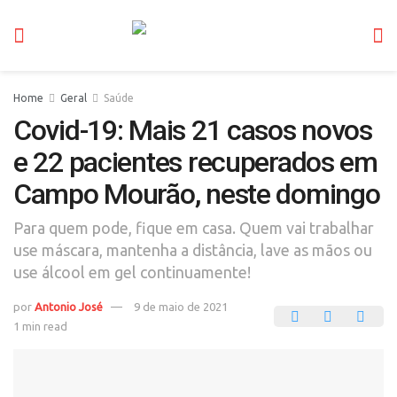
Home
Geral
Saúde
Covid-19: Mais 21 casos novos
e 22 pacientes recuperados em
Campo Mourão, neste domingo
Para quem pode, fique em casa. Quem vai trabalhar
use máscara, mantenha a distância, lave as mãos ou
use álcool em gel continuamente!
por
Antonio José
9 de maio de 2021
1 min read