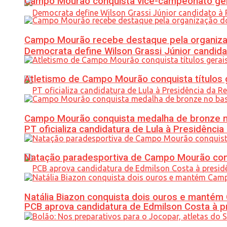
Campo Mourão conquista vice-campeonato gera
Campo Mourão recebe destaque pela organiza
Democrata define Wilson Grassi Júnior candida
Atletismo de Campo Mourão conquista títulos 
Campo Mourão conquista medalha de bronze no
PT oficializa candidatura de Lula à Presidência
Natação paradesportiva de Campo Mourão conq
Natália Biazon conquista dois ouros e mant
PCB aprova candidatura de Edmilson Costa à p