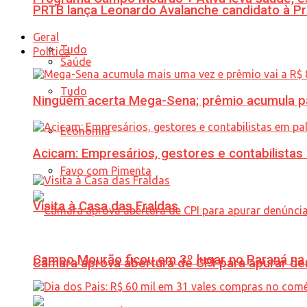
PRTB lança Leonardo Avalanche candidato à Pr
Geral
Tudo
Política
Saúde
Tudo
Ninguém acerta Mega-Sena; prêmio acumula p
Economia
Acicam: Empresários, gestores e contabilistas
Favo com Pimenta
Visita à Casa das Fraldas
Campo Mourão ficou em 3º lugar no Paraná na 
Câmara aprova abertura de CPI para apurar d