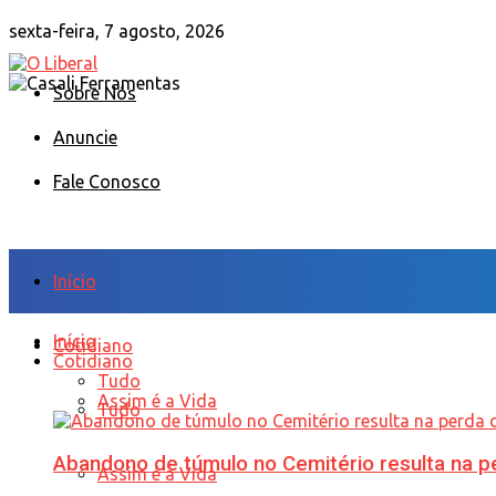
sexta-feira, 7 agosto, 2026
Sobre Nós
Anuncie
Fale Conosco
Início
Início
Cotidiano
Cotidiano
Tudo
Assim é a Vida
Tudo
Abandono de túmulo no Cemitério resulta na
Assim é a Vida