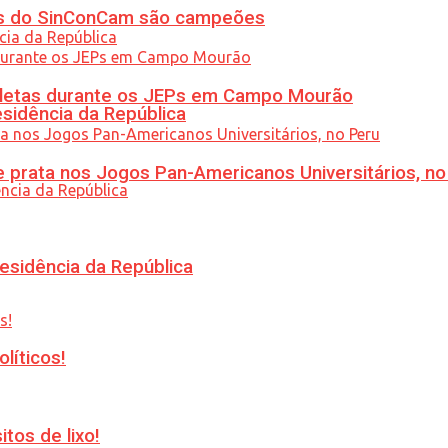
etas do SinConCam são campeões
atletas durante os JEPs em Campo Mourão
esidência da República
 prata nos Jogos Pan-Americanos Universitários, no
esidência da República
líticos!
tos de lixo!