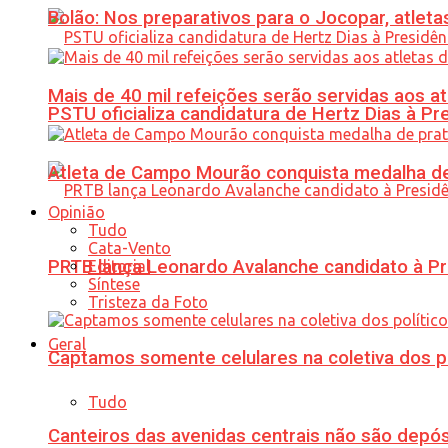
Bolão: Nos preparativos para o Jocopar, atl
Mais de 40 mil refeições serão servidas aos 
PSTU oficializa candidatura de Hertz Dias à Pr
Atleta de Campo Mourão conquista medalha de
Opinião
Tudo
Cata-Vento
PRTB lança Leonardo Avalanche candidato à Pr
Editorial
Síntese
Tristeza da Foto
Geral
Captamos somente celulares na coletiva dos po
Tudo
Canteiros das avenidas centrais não são depósi