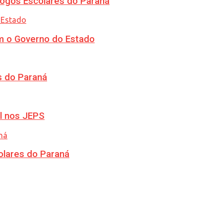
ogos Escolares do Paraná
m o Governo do Estado
s do Paraná
l nos JEPS
olares do Paraná