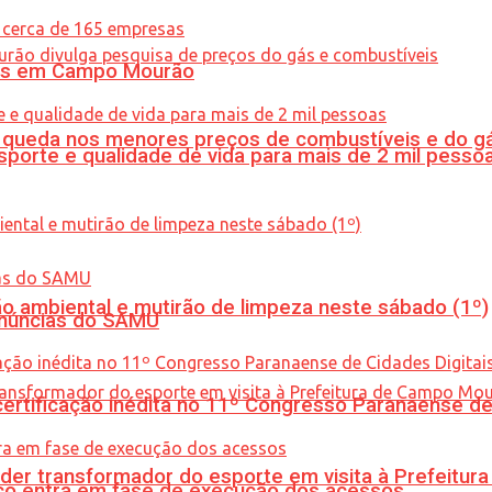
oras em Campo Mourão
queda nos menores preços de combustíveis e do gá
porte e qualidade de vida para mais de 2 mil pesso
ão ambiental e mutirão de limpeza neste sábado (1º)
enúncias do SAMU
tificação inédita no 11º Congresso Paranaense de C
er transformador do esporte em visita à Prefeitu
nico entra em fase de execução dos acessos