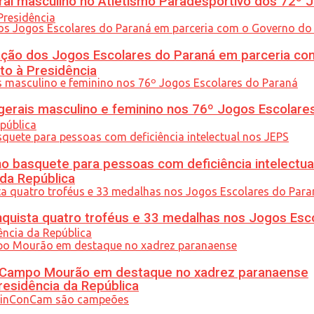
l masculino no Atletismo Paradesportivo dos 72º J
ção dos Jogos Escolares do Paraná em parceria co
to à Presidência
gerais masculino e feminino nos 76º Jogos Escolare
 basquete para pessoas com deficiência intelectua
 da República
uista quatro troféus e 33 medalhas nos Jogos Esc
ém Campo Mourão em destaque no xadrez paranaense
residência da República