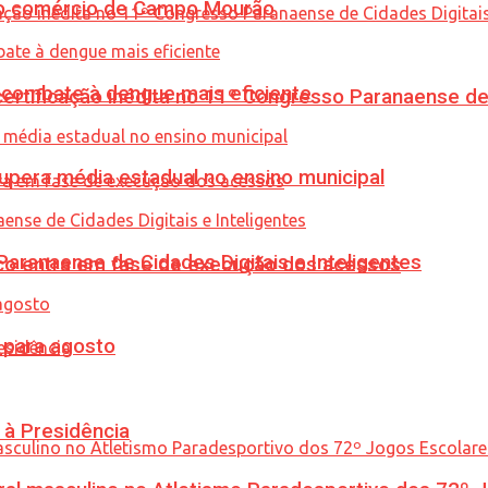
 no comércio de Campo Mourão
combate à dengue mais eficiente
tificação inédita no 11º Congresso Paranaense de C
upera média estadual no ensino municipal
ranaense de Cidades Digitais e Inteligentes
nico entra em fase de execução dos acessos
para agosto
 à Presidência