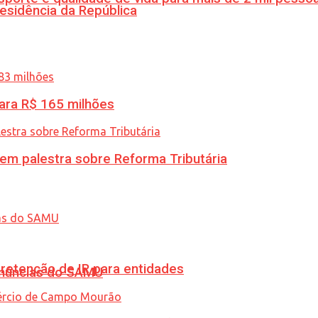
esidência da República
ara R$ 165 milhões
 em palestra sobre Reforma Tributária
retenção de IR para entidades
enúncias do SAMU