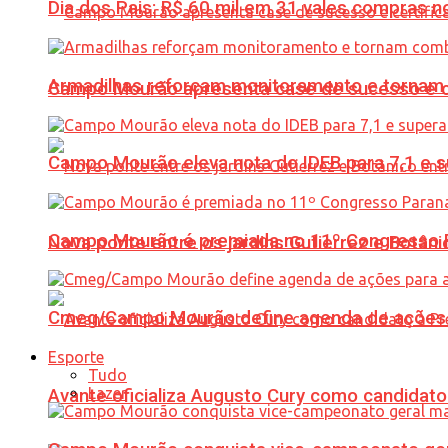
Dia dos Pais: R$ 60 mil em 31 vales compras
Armadilhas reforçam monitoramento e tornam 
Campo Mourão apresenta case de sucesso e cer
Campo Mourão eleva nota do IDEB para 7,1 e s
Campo Mourão é premiada no 11º Congresso Pa
Nova ponte entre os jardins Gutierrez e Botâ
Cmeg/Campo Mourão define agenda de ações 
Esporte
Tudo
Lazer
Avante oficializa Augusto Cury como candidato