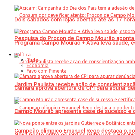
Dois sábados com lojas abertas até às 17 h
Pesquisa do Procon de Campo Mourão aponta 
Programa Campo Mourão + Ativa leva saúde, es
Política
Tudo
Economia
Favo com Pimenta
Jardim Paulista recebe ação de conscientizaç
Câmara aprova abertura de CPI para apurar d
Campo Mourão apresenta case de sucesso e cer
Campeão olímpico Emanuel Rego destaca o pod
Nova ponte entre os jardins Gutierrez e Botâ