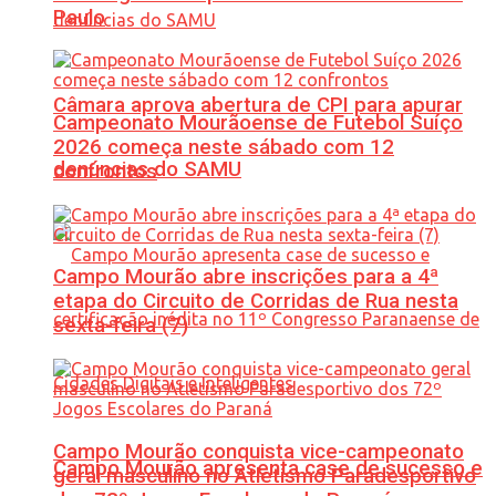
Paulo
Câmara aprova abertura de CPI para apurar
Campeonato Mourãoense de Futebol Suíço
2026 começa neste sábado com 12
denúncias do SAMU
confrontos
Campo Mourão abre inscrições para a 4ª
etapa do Circuito de Corridas de Rua nesta
sexta-feira (7)
Campo Mourão conquista vice-campeonato
Campo Mourão apresenta case de sucesso e
geral masculino no Atletismo Paradesportivo