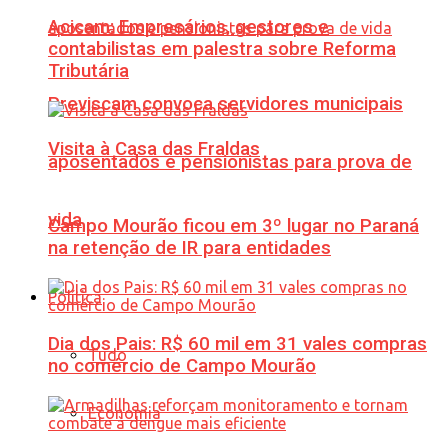
Acicam: Empresários, gestores e
contabilistas em palestra sobre Reforma
Tributária
Previscam convoca servidores municipais
Visita à Casa das Fraldas
aposentados e pensionistas para prova de
vida
Campo Mourão ficou em 3º lugar no Paraná
na retenção de IR para entidades
Política
Dia dos Pais: R$ 60 mil em 31 vales compras
Tudo
no comércio de Campo Mourão
Economia