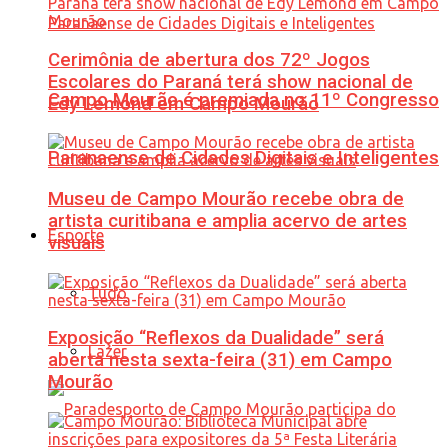
Cerimônia de abertura dos 72º Jogos
Escolares do Paraná terá show nacional de
Campo Mourão é premiada no 11º Congresso
Edy Lemond em Campo Mourão
Paranaense de Cidades Digitais e Inteligentes
Museu de Campo Mourão recebe obra de
artista curitibana e amplia acervo de artes
Esporte
visuais
Tudo
Exposição “Reflexos da Dualidade” será
Lazer
aberta nesta sexta-feira (31) em Campo
Mourão