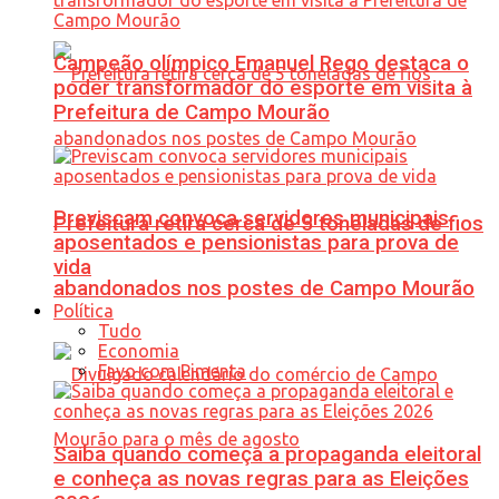
Campeão olímpico Emanuel Rego destaca o
poder transformador do esporte em visita à
Prefeitura de Campo Mourão
Previscam convoca servidores municipais
Prefeitura retira cerca de 5 toneladas de fios
aposentados e pensionistas para prova de
vida
abandonados nos postes de Campo Mourão
Política
Tudo
Economia
Favo com Pimenta
Saiba quando começa a propaganda eleitoral
e conheça as novas regras para as Eleições