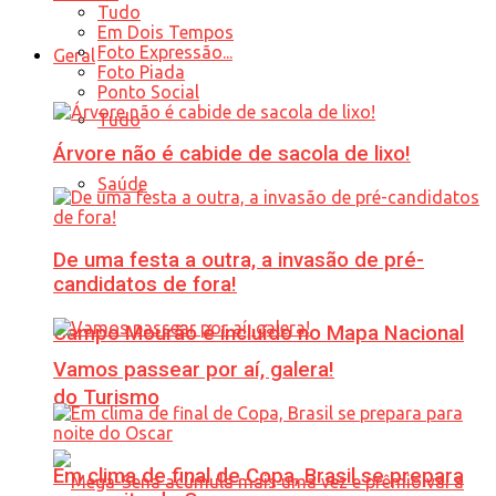
Tudo
Em Dois Tempos
Foto Expressão...
Geral
Foto Piada
Ponto Social
Tudo
Árvore não é cabide de sacola de lixo!
Saúde
De uma festa a outra, a invasão de pré-
candidatos de fora!
Campo Mourão é incluído no Mapa Nacional
Vamos passear por aí, galera!
do Turismo
Em clima de final de Copa, Brasil se prepara