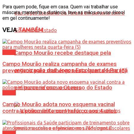
Para quem pode, fique em casa. Quem vai trabalhar use
máscara, mantenha a distância, lave as mãos ou use álcool
em gel continuamente!
VEJA
TAMBÉM
Saúde
Campo Mourão recebe destaque pela
Campo Mourão realiza campanha de exames
organização dos Jogos Escolares do Paraná
preventivos para mulheres nesta quarta-feira (5)
em parceria com o Governo do Estado
Saúde
Campo Mourão adota novo esquema vacinal
contra a poliomielite com reforço aos 4 anos
Saúde