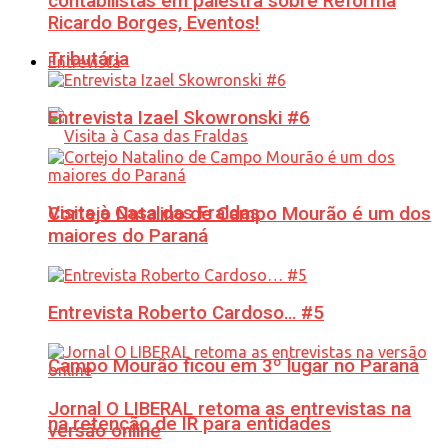
contabilistas em palestra sobre Reforma
Ricardo Borges, Eventos!
Tributária
Entrevista
Entrevista Izael Skowronski #6
Visita à Casa das Fraldas
Cortejo Natalino de Campo Mourão é um dos
maiores do Paraná
Entrevista Roberto Cardoso… #5
Campo Mourão ficou em 3º lugar no Paraná
Jornal O LIBERAL retoma as entrevistas na
na retenção de IR para entidades
versão online