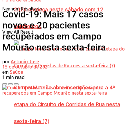
Nenhum Resultado
2026 começa neste sábado com 12
Covid-19: Mais 17 casos
novos e 20 pacientes
confrontos
View All Result
recuperados em Campo
Mourão nesta sexta-feira
por
Antonio José
15 de outubro de 2021
em
Saúde
1 min read
Campo Mourão abre inscrições para a 4ª
etapa do Circuito de Corridas de Rua nesta
sexta-feira (7)