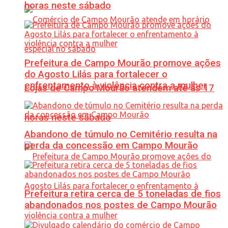
horas neste sábado
Prefeitura de Campo Mourão promove ações
do Agosto Lilás para fortalecer o
enfrentamento à violência contra a mulher
Lojas de Campo Mourão atendem até às 17
horas neste sábado
Abandono de túmulo no Cemitério resulta na
perda da concessão em Campo Mourão
Prefeitura retira cerca de 5 toneladas de fios
abandonados nos postes de Campo Mourão