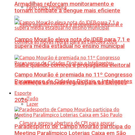
Armadilhas reforçam monitoramento e
Favo com Pimenta
tornam combate à dengue mais eficiente
Campo Mourão eleva nota do IDEB para 7,1 e
supera média estadual no ensino municipal
Saiba quando começa a propaganda eleitoral
Campo Mourão é premiada no 11º Congresso
Paranaense de Cidades Digitais e Inteligentes
e conheça as novas regras para as Eleições
Esporte
Tudo
2026
Lazer
Paradesporto de Campo Mourão participa do
Meeting Paralímpico Loterias Caixa em São