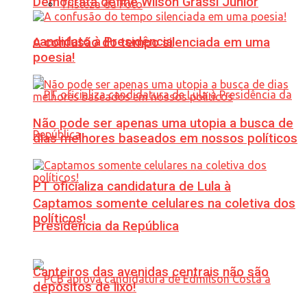
Democrata define Wilson Grassi Júnior
Tristeza da Foto
candidato à Presidência
A confusão do tempo silenciada em uma
poesia!
Não pode ser apenas uma utopia a busca de
dias melhores baseados em nossos políticos
PT oficializa candidatura de Lula à
Captamos somente celulares na coletiva dos
políticos!
Presidência da República
Canteiros das avenidas centrais não são
depósitos de lixo!