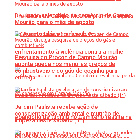
Divulgado calendário do comércio de Campo
Prefeitura de Campo Mourão promove ações
Mourão para o mês de agosto
do Agosto Lilás para fortalecer o
enfrentamento à violência contra a mulher
Pesquisa do Procon de Campo Mourão
aponta queda nos menores preços de
combustíveis e do gás de cozinha para
entrega
Jardim Paulista recebe ação de
conscientização ambiental e mutirão de
Abandono de túmulo no Cemitério resulta na
limpeza neste sábado (1º)
perda da concessão em Campo Mourão