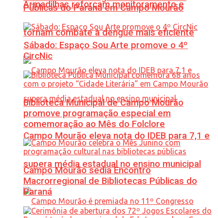
Armadilhas reforçam monitoramento e
Públicas do Paraná em Campo Mourão
tornam combate à dengue mais eficiente
Sábado: Espaço Sou Arte promove o 4º
CircNic
Biblioteca Municipal de Campo Mourão
promove programação especial em
comemoração ao Mês do Folclore
Campo Mourão eleva nota do IDEB para 7,1 e
supera média estadual no ensino municipal
Campo Mourão sedia Encontro
Macrorregional de Bibliotecas Públicas do
Paraná