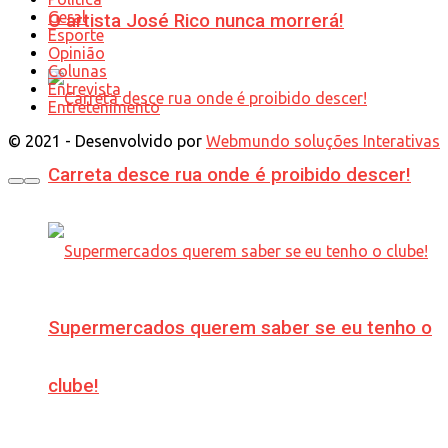
Geral
O artista José Rico nunca morrerá!
Esporte
Opinião
Colunas
Entrevista
Entretenimento
© 2021 - Desenvolvido por
Webmundo soluções Interativas
Carreta desce rua onde é proibido descer!
Supermercados querem saber se eu tenho o
clube!