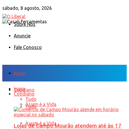
sábado, 8 agosto, 2026
Sobre Nós
Anuncie
Fale Conosco
Início
Início
Cotidiano
Cotidiano
Tudo
Assim é a Vida
Tudo
Assim é a Vida
Lojas de Campo Mourão atendem até às 17