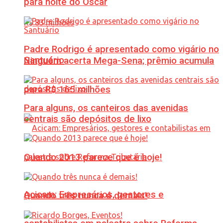
para noite do Oscar
Padre Rodrigo é apresentado como vigário no
Santuário
Ninguém acerta Mega-Sena; prêmio acumula
para R$ 165 milhões
Para alguns, os canteiros das avenidas
centrais são depósitos de lixo
Quando 2013 parece que é hoje!
Acicam: Empresários, gestores e
Quando três nunca é demais!