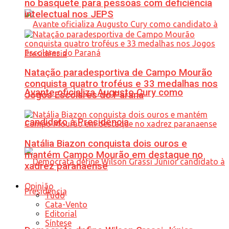
no basquete para pessoas com deficiência
intelectual nos JEPS
Natação paradesportiva de Campo Mourão
conquista quatro troféus e 33 medalhas nos
Avante oficializa Augusto Cury como
Jogos Escolares do Paraná
candidato à Presidência
Natália Biazon conquista dois ouros e
mantém Campo Mourão em destaque no
xadrez paranaense
Opinião
Tudo
Cata-Vento
Editorial
Síntese