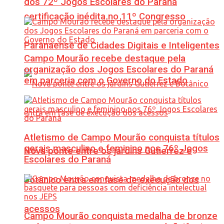
dos 72º Jogos Escolares do Paraná
certificação inédita no 11º Congresso
Paranaense de Cidades Digitais e Inteligentes
Campo Mourão recebe destaque pela
organização dos Jogos Escolares do Paraná
em parceria com o Governo do Estado
Atletismo de Campo Mourão conquista títulos
gerais masculino e feminino nos 76º Jogos
Nova ponte entre os jardins Gutierrez e
Escolares do Paraná
Botânico entra em fase de execução dos
acessos
Campo Mourão conquista medalha de bronze