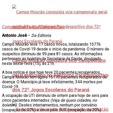
Compartilhar
Twittar
Compartilhar
Antonio José
–
Da Editoria
Campo Mourão teve 17 casos novos, totalizando 15776
casos de Covid-19 desde o início da pandemia. O número de
suspeitos diminuiu de 99 para 81 casos. As informações
pertencem ao boletim da Secretaria da Saúde, divulgado
Campo Mourão conquista vice-campeonato
nesta sexta-feira (15), às 21h.
A boa notícia é que hoje teve 20 pacientes recuperados,
geral masculino no Atletismo Paradesportivo
Campo Mourão tem agora 15170 pacientes recuperados da
doença. O Município já teve infelizmente, 344 mortes por
Covid-19.
dos 72º Jogos Escolares do Paraná
A ocupação da UTI diminuiu de ontem para hoje de seis para
cinco pacientes internados
(Veja de quais cidades, no
boletim)
. Destes internamentos, nenhum por convênio
(ocupação de 00%) e cinco pelo SUS (ocupação de 20%).