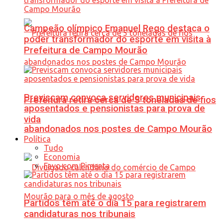
Campeão olímpico Emanuel Rego destaca o
poder transformador do esporte em visita à
Prefeitura de Campo Mourão
Previscam convoca servidores municipais
Prefeitura retira cerca de 5 toneladas de fios
aposentados e pensionistas para prova de
vida
abandonados nos postes de Campo Mourão
Política
Tudo
Economia
Favo com Pimenta
Partidos têm até o dia 15 para registrarem
candidaturas nos tribunais