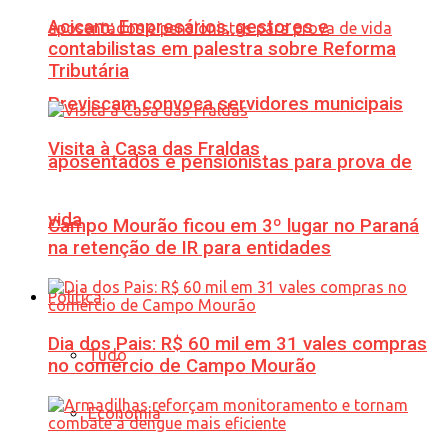
Acicam: Empresários, gestores e
contabilistas em palestra sobre Reforma
Tributária
Previscam convoca servidores municipais
Visita à Casa das Fraldas
aposentados e pensionistas para prova de
vida
Campo Mourão ficou em 3º lugar no Paraná
na retenção de IR para entidades
Política
Dia dos Pais: R$ 60 mil em 31 vales compras
Tudo
no comércio de Campo Mourão
Economia