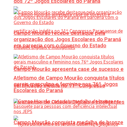
dos 72º Jogos Escolares do Paraná
Campo Mourão recebe destaque pela
organização dos Jogos Escolares do Paraná
em parceria com o Governo do Estado
Campo Mourão apresenta case de sucesso e
Atletismo de Campo Mourão conquista títulos
gerais masculino e feminino nos 76º Jogos
certificação inédita no 11º Congresso
Escolares do Paraná
Paranaense de Cidades Digitais e Inteligentes
Campo Mourão conquista medalha de bronze