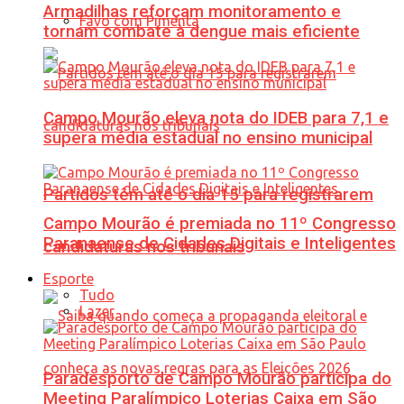
Armadilhas reforçam monitoramento e
Favo com Pimenta
tornam combate à dengue mais eficiente
Campo Mourão eleva nota do IDEB para 7,1 e
supera média estadual no ensino municipal
Partidos têm até o dia 15 para registrarem
Campo Mourão é premiada no 11º Congresso
Paranaense de Cidades Digitais e Inteligentes
candidaturas nos tribunais
Esporte
Tudo
Lazer
Paradesporto de Campo Mourão participa do
Meeting Paralímpico Loterias Caixa em São