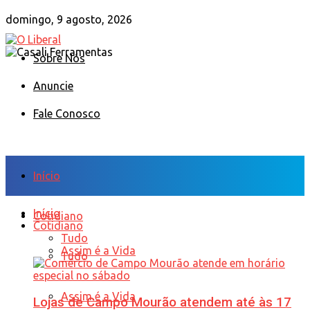
domingo, 9 agosto, 2026
Sobre Nós
Anuncie
Fale Conosco
Início
Início
Cotidiano
Cotidiano
Tudo
Assim é a Vida
Tudo
Assim é a Vida
Lojas de Campo Mourão atendem até às 17