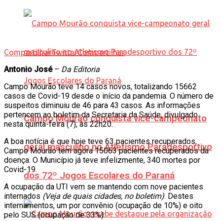
Compartilhar
Twittar
Compartilhar
Antonio José
–
Da Editoria
Campo Mourão teve 14 casos novos, totalizando 15662
casos de Covid-19 desde o início da pandemia. O número de
suspeitos diminuiu de 46 para 43 casos. As informações
pertencem ao boletim da Secretaria da Saúde, divulgado
Campo Mourão conquista vice-campeonato
nesta quinta-feira (7), às 22h20.
A boa notícia é que hoje teve 63 pacientes recuperados,
geral masculino no Atletismo Paradesportivo
Campo Mourão tem agora 15063 pacientes recuperados da
doença. O Município já teve infelizmente, 340 mortes por
Covid-19.
dos 72º Jogos Escolares do Paraná
A ocupação da UTI vem se mantendo com nove pacientes
internados
(Veja de quais cidades, no boletim)
. Destes
internamentos, um por convênio (ocupação de 10%) e oito
pelo SUS (ocupação de 33%).