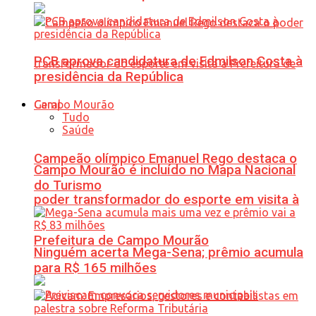
PCB aprova candidatura de Edmilson Costa à
presidência da República
Geral
Tudo
Saúde
Campeão olímpico Emanuel Rego destaca o
Campo Mourão é incluído no Mapa Nacional
do Turismo
poder transformador do esporte em visita à
Prefeitura de Campo Mourão
Ninguém acerta Mega-Sena; prêmio acumula
para R$ 165 milhões