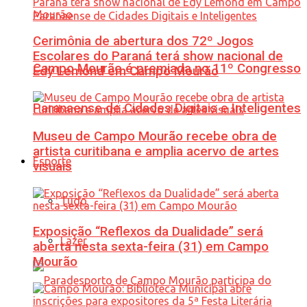
Cerimônia de abertura dos 72º Jogos
Escolares do Paraná terá show nacional de
Campo Mourão é premiada no 11º Congresso
Edy Lemond em Campo Mourão
Paranaense de Cidades Digitais e Inteligentes
Museu de Campo Mourão recebe obra de
artista curitibana e amplia acervo de artes
Esporte
visuais
Tudo
Exposição “Reflexos da Dualidade” será
Lazer
aberta nesta sexta-feira (31) em Campo
Mourão