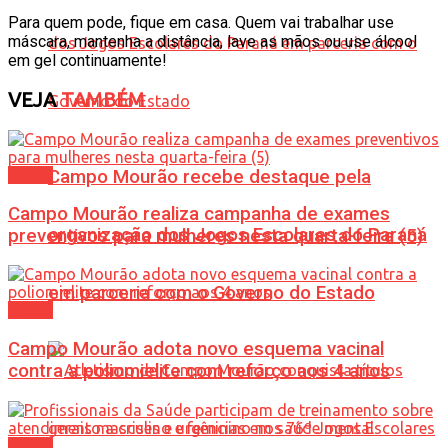
Para quem pode, fique em casa. Quem vai trabalhar use
máscara, mantenha a distância, lave as mãos ou use álcool
em gel continuamente!
VEJA
TAMBÉM
Saúde
Campo Mourão recebe destaque pela
Campo Mourão realiza campanha de exames
organização dos Jogos Escolares do Paraná
preventivos para mulheres nesta quarta-feira (5)
em parceria com o Governo do Estado
Saúde
Campo Mourão adota novo esquema vacinal
contra a poliomielite com reforço aos 4 anos
Saúde