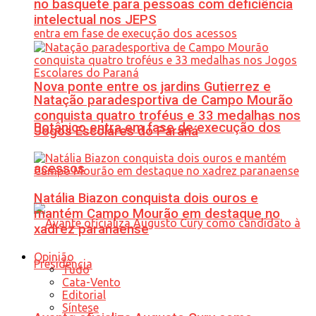
no basquete para pessoas com deficiência
intelectual nos JEPS
Nova ponte entre os jardins Gutierrez e
Natação paradesportiva de Campo Mourão
conquista quatro troféus e 33 medalhas nos
Botânico entra em fase de execução dos
Jogos Escolares do Paraná
acessos
Natália Biazon conquista dois ouros e
mantém Campo Mourão em destaque no
xadrez paranaense
Opinião
Tudo
Cata-Vento
Editorial
Síntese