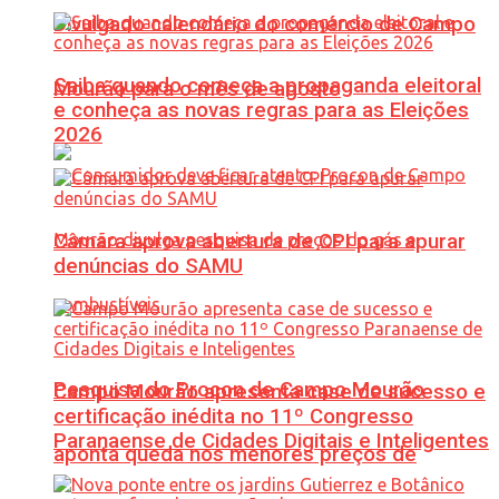
Divulgado calendário do comércio de Campo
Saiba quando começa a propaganda eleitoral
Mourão para o mês de agosto
e conheça as novas regras para as Eleições
2026
Câmara aprova abertura de CPI para apurar
denúncias do SAMU
Pesquisa do Procon de Campo Mourão
Campo Mourão apresenta case de sucesso e
certificação inédita no 11º Congresso
Paranaense de Cidades Digitais e Inteligentes
aponta queda nos menores preços de