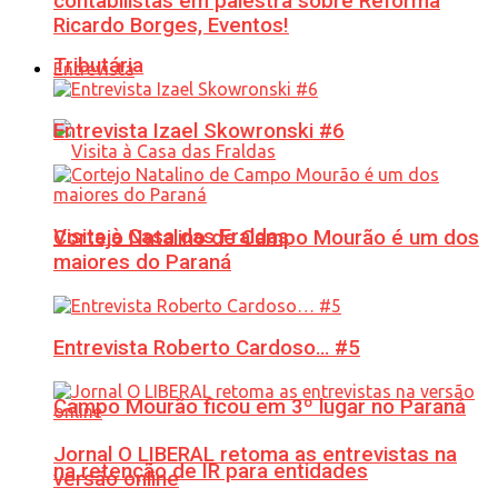
contabilistas em palestra sobre Reforma
Ricardo Borges, Eventos!
Tributária
Entrevista
Entrevista Izael Skowronski #6
Visita à Casa das Fraldas
Cortejo Natalino de Campo Mourão é um dos
maiores do Paraná
Entrevista Roberto Cardoso… #5
Campo Mourão ficou em 3º lugar no Paraná
Jornal O LIBERAL retoma as entrevistas na
na retenção de IR para entidades
versão online