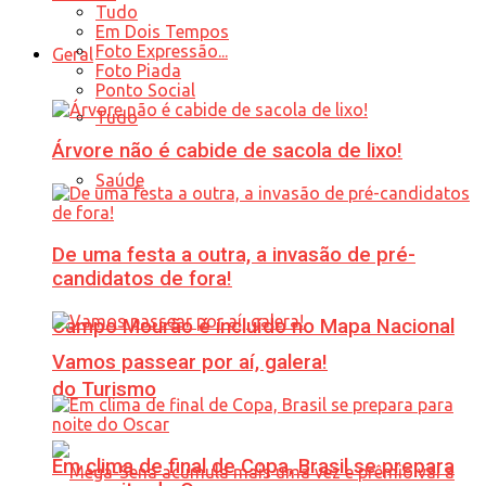
Tudo
Em Dois Tempos
Foto Expressão...
Geral
Foto Piada
Ponto Social
Tudo
Árvore não é cabide de sacola de lixo!
Saúde
De uma festa a outra, a invasão de pré-
candidatos de fora!
Campo Mourão é incluído no Mapa Nacional
Vamos passear por aí, galera!
do Turismo
Em clima de final de Copa, Brasil se prepara