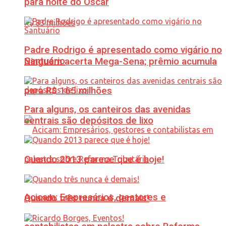
para noite do Oscar
Padre Rodrigo é apresentado como vigário no
Santuário
Ninguém acerta Mega-Sena; prêmio acumula
para R$ 165 milhões
Para alguns, os canteiros das avenidas
centrais são depósitos de lixo
Quando 2013 parece que é hoje!
Acicam: Empresários, gestores e
Quando três nunca é demais!