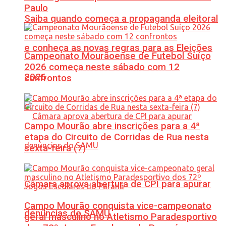
Paulo
Saiba quando começa a propaganda eleitoral
e conheça as novas regras para as Eleições
Campeonato Mourãoense de Futebol Suíço
2026 começa neste sábado com 12
2026
confrontos
Campo Mourão abre inscrições para a 4ª
etapa do Circuito de Corridas de Rua nesta
sexta-feira (7)
Câmara aprova abertura de CPI para apurar
Campo Mourão conquista vice-campeonato
denúncias do SAMU
geral masculino no Atletismo Paradesportivo