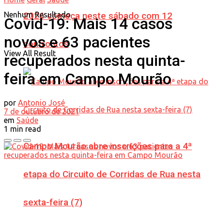
Nenhum Resultado
2026 começa neste sábado com 12
Covid-19: Mais 14 casos
novos e 63 pacientes
confrontos
View All Result
recuperados nesta quinta-
feira em Campo Mourão
por
Antonio José
7 de outubro de 2021
em
Saúde
1 min read
Campo Mourão abre inscrições para a 4ª
etapa do Circuito de Corridas de Rua nesta
sexta-feira (7)