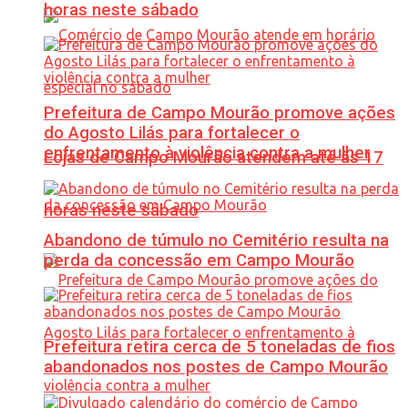
horas neste sábado
Prefeitura de Campo Mourão promove ações
do Agosto Lilás para fortalecer o
enfrentamento à violência contra a mulher
Lojas de Campo Mourão atendem até às 17
horas neste sábado
Abandono de túmulo no Cemitério resulta na
perda da concessão em Campo Mourão
Prefeitura retira cerca de 5 toneladas de fios
abandonados nos postes de Campo Mourão