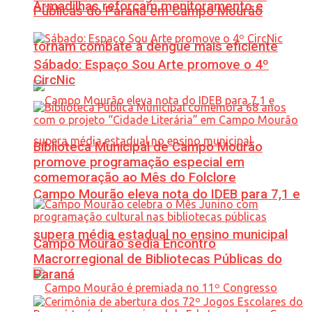
Armadilhas reforçam monitoramento e
Públicas do Paraná em Campo Mourão
tornam combate à dengue mais eficiente
Sábado: Espaço Sou Arte promove o 4º
CircNic
Biblioteca Municipal de Campo Mourão
promove programação especial em
comemoração ao Mês do Folclore
Campo Mourão eleva nota do IDEB para 7,1 e
supera média estadual no ensino municipal
Campo Mourão sedia Encontro
Macrorregional de Bibliotecas Públicas do
Paraná