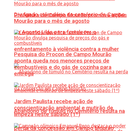
Divulgado calendário do comércio de Campo
Prefeitura de Campo Mourão promove ações
Mourão para o mês de agosto
do Agosto Lilás para fortalecer o
enfrentamento à violência contra a mulher
Pesquisa do Procon de Campo Mourão
aponta queda nos menores preços de
combustíveis e do gás de cozinha para
entrega
Jardim Paulista recebe ação de
conscientização ambiental e mutirão de
Abandono de túmulo no Cemitério resulta na
limpeza neste sábado (1º)
perda da concessão em Campo Mourão