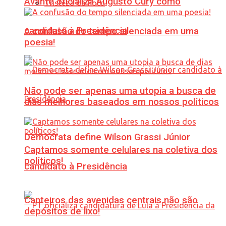
Avante oficializa Augusto Cury como
Tristeza da Foto
candidato à Presidência
A confusão do tempo silenciada em uma
poesia!
Não pode ser apenas uma utopia a busca de
dias melhores baseados em nossos políticos
Democrata define Wilson Grassi Júnior
Captamos somente celulares na coletiva dos
políticos!
candidato à Presidência
Canteiros das avenidas centrais não são
depósitos de lixo!