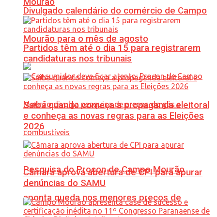
Mourão
Divulgado calendário do comércio de Campo
Mourão para o mês de agosto
Partidos têm até o dia 15 para registrarem
candidaturas nos tribunais
Saiba quando começa a propaganda eleitoral
e conheça as novas regras para as Eleições
2026
Pesquisa do Procon de Campo Mourão
Câmara aprova abertura de CPI para apurar
denúncias do SAMU
aponta queda nos menores preços de