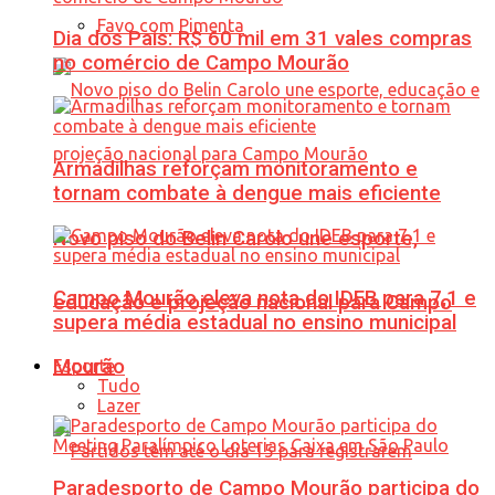
Favo com Pimenta
Dia dos Pais: R$ 60 mil em 31 vales compras
no comércio de Campo Mourão
Armadilhas reforçam monitoramento e
tornam combate à dengue mais eficiente
Novo piso do Belin Carolo une esporte,
Campo Mourão eleva nota do IDEB para 7,1 e
educação e projeção nacional para Campo
supera média estadual no ensino municipal
Mourão
Esporte
Tudo
Lazer
Paradesporto de Campo Mourão participa do