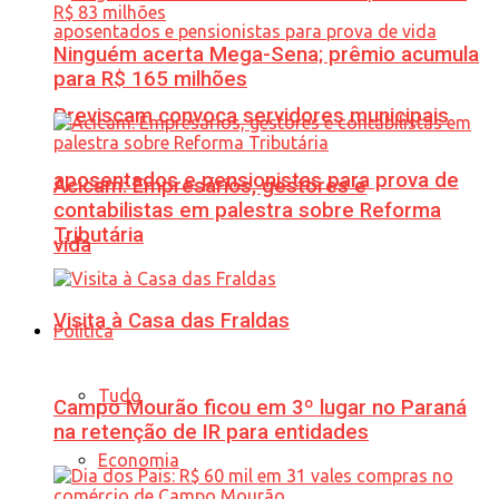
Ninguém acerta Mega-Sena; prêmio acumula
para R$ 165 milhões
Previscam convoca servidores municipais
aposentados e pensionistas para prova de
Acicam: Empresários, gestores e
contabilistas em palestra sobre Reforma
Tributária
vida
Visita à Casa das Fraldas
Política
Tudo
Campo Mourão ficou em 3º lugar no Paraná
na retenção de IR para entidades
Economia