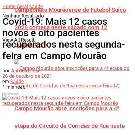
Home
Geral
Saúde
Campeonato Mourãoense de Futebol Suíço
Nenhum Resultado
Covid-19: Mais 12 casos
2026 começa neste sábado com 12
novos e oito pacientes
View All Result
recuperados nesta segunda-
confrontos
feira em Campo Mourão
por
Antonio José
26 de outubro de 2021
em
Saúde
1 min read
Campo Mourão abre inscrições para a 4ª
etapa do Circuito de Corridas de Rua nesta