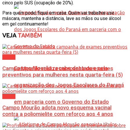
cinco pelo SUS (ocupação de 20%).
Para quem pode, fique em casa. Quem vai trabalhar use
máscara, mantenha a distância, lave as mãos ou use álcool
em gel continuamente!
VEJA
TAMBÉM
Saúde
Campo Mourão recebe destaque pela
Campo Mourão realiza campanha de exames
preventivos para mulheres nesta quarta-feira (5)
organização dos Jogos Escolares do Paraná
Saúde
em parceria com o Governo do Estado
Campo Mourão adota novo esquema vacinal
contra a poliomielite com reforço aos 4 anos