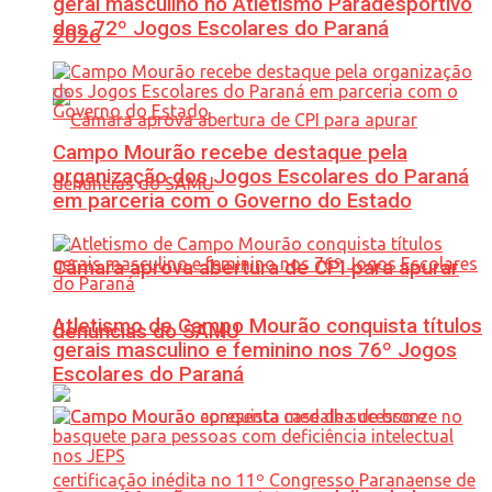
geral masculino no Atletismo Paradesportivo
dos 72º Jogos Escolares do Paraná
2026
Campo Mourão recebe destaque pela
organização dos Jogos Escolares do Paraná
em parceria com o Governo do Estado
Câmara aprova abertura de CPI para apurar
Atletismo de Campo Mourão conquista títulos
denúncias do SAMU
gerais masculino e feminino nos 76º Jogos
Escolares do Paraná