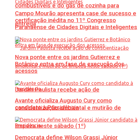
combustíveis e do gás de cozinha para
Campo Mourão apresenta case de sucesso e
certificação inédita no 11º Congresso
entrega
Paranaense de Cidades Digitais e Inteligentes
Nova ponte entre os jardins Gutierrez e
Botânico entra em fase de execução dos
acessos
Jardim Paulista recebe ação de
Avante oficializa Augusto Cury como
candidato à Presidência
conscientização ambiental e mutirão de
limpeza neste sábado (1º)
Democrata define Wilson Grassi Júnior