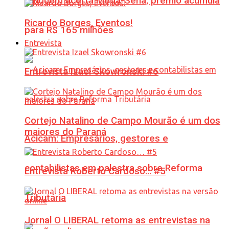
Ninguém acerta Mega-Sena; prêmio acumula
Ricardo Borges, Eventos!
para R$ 165 milhões
Entrevista
Entrevista Izael Skowronski #6
Cortejo Natalino de Campo Mourão é um dos
maiores do Paraná
Acicam: Empresários, gestores e
contabilistas em palestra sobre Reforma
Entrevista Roberto Cardoso… #5
Tributária
Jornal O LIBERAL retoma as entrevistas na