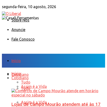
segunda-feira, 10 agosto, 2026
Sobre Nós
Anuncie
Fale Conosco
Início
Início
Cotidiano
Cotidiano
Tudo
Assim é a Vida
Tudo
Assim é a Vida
Lojas de Campo Mourão atendem até às 17