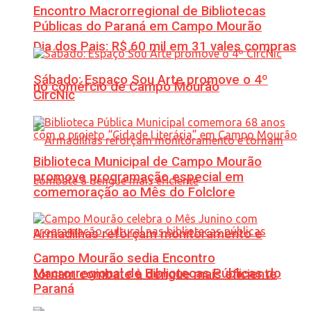
Encontro Macrorregional de Bibliotecas
Públicas do Paraná em Campo Mourão
Dia dos Pais: R$ 60 mil em 31 vales compras
Sábado: Espaço Sou Arte promove o 4º
no comércio de Campo Mourão
CircNic
Biblioteca Municipal de Campo Mourão
promove programação especial em
comemoração ao Mês do Folclore
Armadilhas reforçam monitoramento e
Campo Mourão sedia Encontro
Macrorregional de Bibliotecas Públicas do
tornam combate à dengue mais eficiente
Paraná