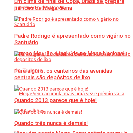
Em clima de final de Copa, Brasil se prepara
para noite do Oscar
milhões da Mega-Sena
Padre Rodrigo é apresentado como vigário no
Santuário
Campo Mourão é incluído no Mapa Nacional
do Turismo
Para alguns, os canteiros das avenidas
centrais são depósitos de lixo
Quando 2013 parece que é hoje!
Quando três nunca é demais!