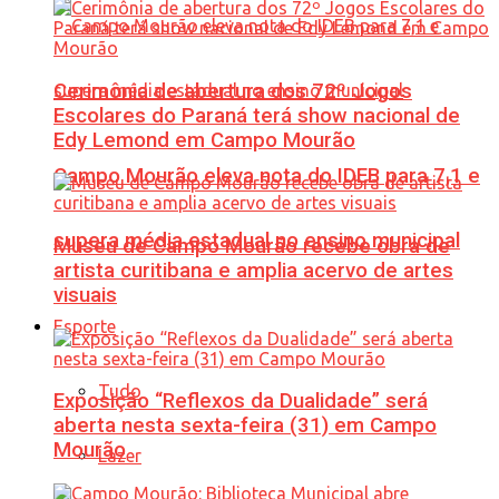
Cerimônia de abertura dos 72º Jogos
Escolares do Paraná terá show nacional de
Edy Lemond em Campo Mourão
Campo Mourão eleva nota do IDEB para 7,1 e
supera média estadual no ensino municipal
Museu de Campo Mourão recebe obra de
artista curitibana e amplia acervo de artes
visuais
Esporte
Tudo
Exposição “Reflexos da Dualidade” será
aberta nesta sexta-feira (31) em Campo
Mourão
Lazer