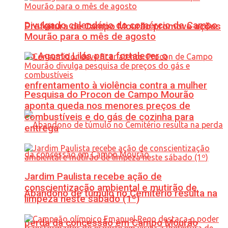
Divulgado calendário do comércio de Campo
Prefeitura de Campo Mourão promove ações
Mourão para o mês de agosto
do Agosto Lilás para fortalecer o
enfrentamento à violência contra a mulher
Pesquisa do Procon de Campo Mourão
aponta queda nos menores preços de
combustíveis e do gás de cozinha para
entrega
Jardim Paulista recebe ação de
conscientização ambiental e mutirão de
Abandono de túmulo no Cemitério resulta na
limpeza neste sábado (1º)
perda da concessão em Campo Mourão