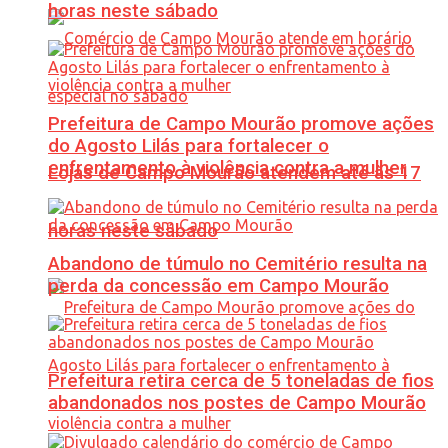
horas neste sábado
Prefeitura de Campo Mourão promove ações
do Agosto Lilás para fortalecer o
enfrentamento à violência contra a mulher
Lojas de Campo Mourão atendem até às 17
horas neste sábado
Abandono de túmulo no Cemitério resulta na
perda da concessão em Campo Mourão
Prefeitura retira cerca de 5 toneladas de fios
abandonados nos postes de Campo Mourão