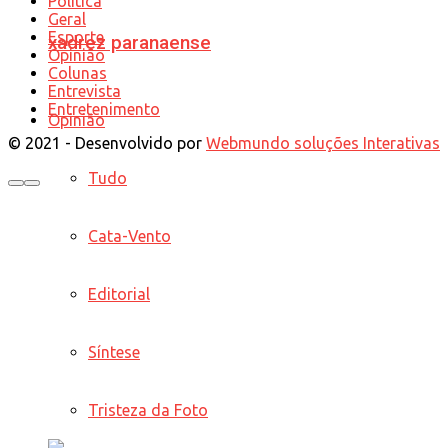
Política
Geral
Esporte
xadrez paranaense
Opinião
Colunas
Entrevista
Entretenimento
Opinião
© 2021 - Desenvolvido por
Webmundo soluções Interativas
Tudo
Cata-Vento
Editorial
Síntese
Tristeza da Foto