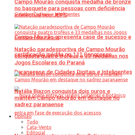
Campo Mourão conquista medalha de bronze
no basquete para pessoas com deficiência
intelectual nos JEPS
Campo Mourão apresenta case de sucesso e
Natação paradesportiva de Campo Mourão
certificação inédita no 11º Congresso
conquista quatro troféus e 33 medalhas nos
Jogos Escolares do Paraná
Paranaense de Cidades Digitais e Inteligentes
Natália Biazon conquista dois ouros e
mantém Campo Mourão em destaque no
xadrez paranaense
Opinião
Tudo
Cata-Vento
Editorial