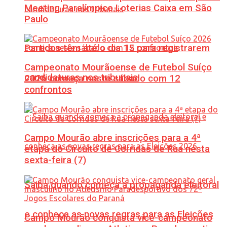
Meeting Paralímpico Loterias Caixa em São
Paulo
Partidos têm até o dia 15 para registrarem
Campeonato Mourãoense de Futebol Suíço
candidaturas nos tribunais
2026 começa neste sábado com 12
confrontos
Campo Mourão abre inscrições para a 4ª
etapa do Circuito de Corridas de Rua nesta
sexta-feira (7)
Saiba quando começa a propaganda eleitoral
e conheça as novas regras para as Eleições
Campo Mourão conquista vice-campeonato