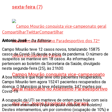
sexta-feira (7)
Compartilhar
Twittar
Compartilhar
Antonio José
–
Da Editoria
Campo Mourão teve 12 casos novos, totalizando 15875
casos de Covid-19 desde o início da pandemia. O número de
suspeitos se manteve em 18 casos. As informações
pertencem ao boletim da Secretaria da Saúde, divulgado
nesta segunda-feira (25), às 21h30.
Campo Mourão conquista vice-campeonato
A boa notícia é que hoje teve oito pacientes recuperados,
Campo Mourão tem agora 15241 pacientes recuperados da
doença. O Município já teve infelizmente, 347 mortes por
geral masculino no Atletismo Paradesportivo
Covid-19.
A ocupação da UTI se manteve de ontem para hoje com seis
dos 72º Jogos Escolares do Paraná
pacientes internados
(Veja de quais cidades, no boletim)
.
Destes internamentos, um por convênio (ocupação de 10%) e