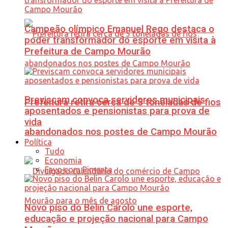
Campeão olímpico Emanuel Rego destaca o
poder transformador do esporte em visita à
Prefeitura de Campo Mourão
Previscam convoca servidores municipais
Prefeitura retira cerca de 5 toneladas de fios
aposentados e pensionistas para prova de
vida
abandonados nos postes de Campo Mourão
Política
Tudo
Economia
Favo com Pimenta
Novo piso do Belin Carolo une esporte,
educação e projeção nacional para Campo