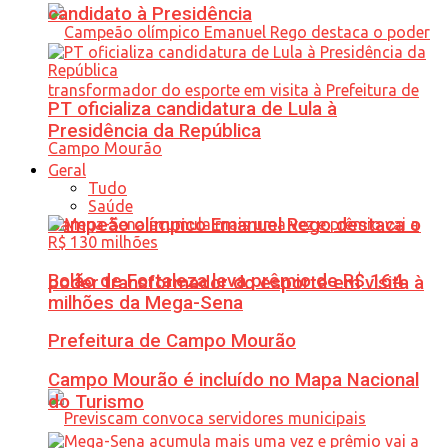
candidato à Presidência
PT oficializa candidatura de Lula à
Presidência da República
Geral
Tudo
Saúde
Campeão olímpico Emanuel Rego destaca o
Bolão de Fortaleza leva prêmio de R$ 164
poder transformador do esporte em visita à
milhões da Mega-Sena
Prefeitura de Campo Mourão
Campo Mourão é incluído no Mapa Nacional
do Turismo