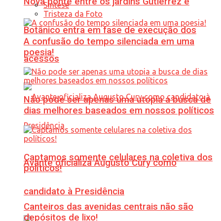
Nova ponte entre os jardins Gutierrez e
Síntese
Tristeza da Foto
Botânico entra em fase de execução dos
A confusão do tempo silenciada em uma
poesia!
acessos
Não pode ser apenas uma utopia a busca de
dias melhores baseados em nossos políticos
Captamos somente celulares na coletiva dos
Avante oficializa Augusto Cury como
políticos!
candidato à Presidência
Canteiros das avenidas centrais não são
depósitos de lixo!