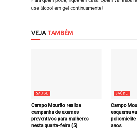
Para quem pode, fique em casa. Quem vai trabalh
use álcool em gel continuamente!
VEJA
TAMBÉM
SAÚDE
SAÚDE
Campo Mourão realiza
Campo Mour
campanha de exames
esquema vac
preventivos para mulheres
poliomielit
nesta quarta-feira (5)
anos