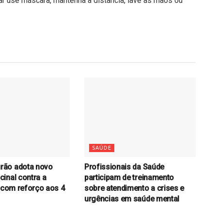
ar use máscara, mantenha a distância, lave as mãos ou
SAÚDE
ão adota novo
Profissionais da Saúde
inal contra a
participam de treinamento
e com reforço aos 4
sobre atendimento a crises e
urgências em saúde mental