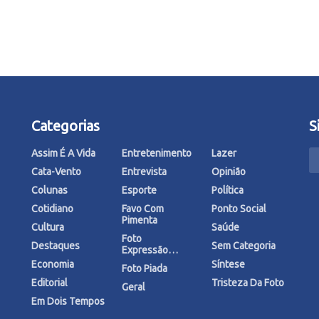
Categorias
S
Assim É A Vida
Entretenimento
Lazer
Cata-Vento
Entrevista
Opinião
Colunas
Esporte
Política
Cotidiano
Favo Com
Ponto Social
Pimenta
Cultura
Saúde
Foto
Destaques
Sem Categoria
Expressão…
Economia
Síntese
Foto Piada
Editorial
Tristeza Da Foto
Geral
Em Dois Tempos