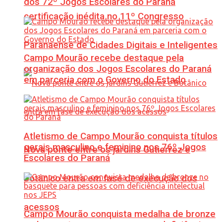
dos 72º Jogos Escolares do Paraná
certificação inédita no 11º Congresso
Paranaense de Cidades Digitais e Inteligentes
Campo Mourão recebe destaque pela
organização dos Jogos Escolares do Paraná
em parceria com o Governo do Estado
Atletismo de Campo Mourão conquista títulos
gerais masculino e feminino nos 76º Jogos
Nova ponte entre os jardins Gutierrez e
Escolares do Paraná
Botânico entra em fase de execução dos
acessos
Campo Mourão conquista medalha de bronze