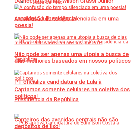
Democrata define Wilson Grassi Júnior
Tristeza da Foto
candidato à Presidência
A confusão do tempo silenciada em uma
poesia!
Não pode ser apenas uma utopia a busca de
dias melhores baseados em nossos políticos
PT oficializa candidatura de Lula à
Captamos somente celulares na coletiva dos
políticos!
Presidência da República
Canteiros das avenidas centrais não são
depósitos de lixo!