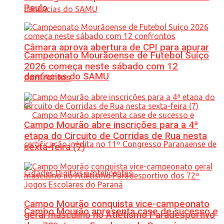
Paulo
Câmara aprova abertura de CPI para apurar
Campeonato Mourãoense de Futebol Suíço
2026 começa neste sábado com 12
denúncias do SAMU
confrontos
Campo Mourão abre inscrições para a 4ª
etapa do Circuito de Corridas de Rua nesta
sexta-feira (7)
Campo Mourão conquista vice-campeonato
Campo Mourão apresenta case de sucesso e
geral masculino no Atletismo Paradesportivo