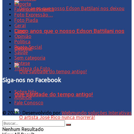
Esporte
Favo com Pimenta
Foto Expressão…
Foto Piada
Geral
Cinco anos que o nosso Edson Battilani nos
Lazer
Opinião
Política
Ponto Social
deixou!
Saúde
Sem categoria
Síntese
Tristeza da Foto
Siga-nos no Facebook
Sobre Nós
Que saudade do tempo antigo!
Anuncie
Fale Conosco
© 2021 - Desenvolvido por
Webmundo soluções Interativas
Nenhum Resultado