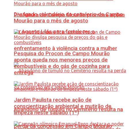
Divulgado calendário do comércio de Campo
Prefeitura de Campo Mourão promove ações
Mourão para o mês de agosto
do Agosto Lilás para fortalecer o
enfrentamento à violência contra a mulher
Pesquisa do Procon de Campo Mourão
aponta queda nos menores preços de
combustíveis e do gás de cozinha para
entrega
Jardim Paulista recebe ação de
conscientização ambiental e mutirão de
Abandono de túmulo no Cemitério resulta na
limpeza neste sábado (1º)
perda da concessão em Campo Mourão