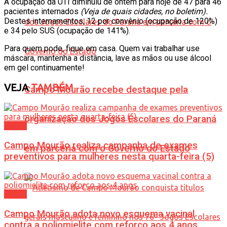
A ocupação da UTI diminuiu de ontem para hoje de 47 para 46
pacientes internados
(Veja de quais cidades, no boletim).
Destes internamentos, 12 por convênio (ocupação de 120%)
e 34 pelo SUS (ocupação de 141%).
Para quem pode, fique em casa. Quem vai trabalhar use
máscara, mantenha a distância, lave as mãos ou use álcool
em gel continuamente!
VEJA
TAMBÉM
Campo Mourão recebe destaque pela
organização dos Jogos Escolares do Paraná
Saúde
Campo Mourão realiza campanha de exames
em parceria com o Governo do Estado
preventivos para mulheres nesta quarta-feira (5)
Saúde
Campo Mourão adota novo esquema vacinal
contra a poliomielite com reforço aos 4 anos