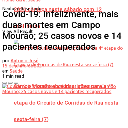
Nenhum Resultado
2026 começa neste sábado com 12
Covid-19: Infelizmente, mais
duas mortes em Campo
confrontos
View All Result
Mourão; 25 casos novos e 14
pacientes recuperados
por
Antonio José
15 de junho de 2021
em
Saúde
1 min read
Campo Mourão abre inscrições para a 4ª
etapa do Circuito de Corridas de Rua nesta
sexta-feira (7)