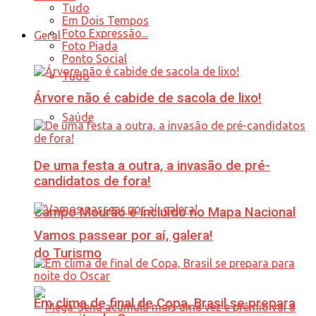
Tudo
Em Dois Tempos
Foto Expressão...
Geral
Foto Piada
Ponto Social
Tudo
Árvore não é cabide de sacola de lixo!
Saúde
De uma festa a outra, a invasão de pré-
candidatos de fora!
Campo Mourão é incluído no Mapa Nacional
Vamos passear por aí, galera!
do Turismo
Em clima de final de Copa, Brasil se prepara