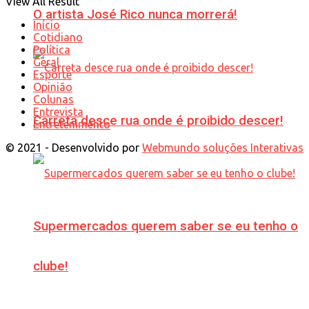
View All Result
O artista José Rico nunca morrerá!
Início
Cotidiano
Política
Geral
Esporte
Opinião
Colunas
Entrevista
Carreta desce rua onde é proibido descer!
Entretenimento
© 2021 - Desenvolvido por
Webmundo soluções Interativas
Supermercados querem saber se eu tenho o
clube!