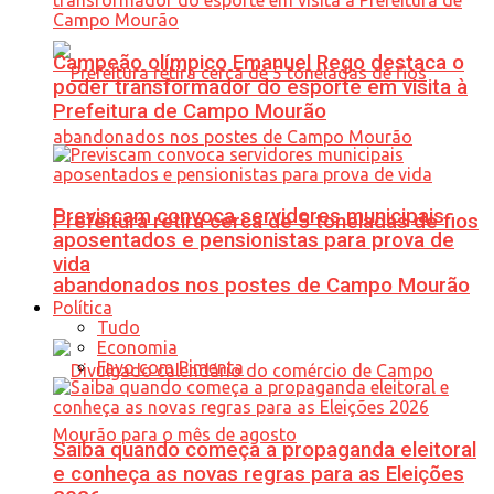
Campeão olímpico Emanuel Rego destaca o
poder transformador do esporte em visita à
Prefeitura de Campo Mourão
Previscam convoca servidores municipais
Prefeitura retira cerca de 5 toneladas de fios
aposentados e pensionistas para prova de
vida
abandonados nos postes de Campo Mourão
Política
Tudo
Economia
Favo com Pimenta
Saiba quando começa a propaganda eleitoral
e conheça as novas regras para as Eleições