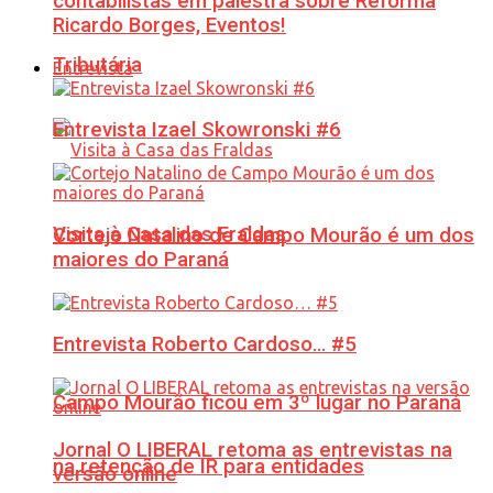
contabilistas em palestra sobre Reforma
Ricardo Borges, Eventos!
Tributária
Entrevista
Entrevista Izael Skowronski #6
Visita à Casa das Fraldas
Cortejo Natalino de Campo Mourão é um dos
maiores do Paraná
Entrevista Roberto Cardoso… #5
Campo Mourão ficou em 3º lugar no Paraná
Jornal O LIBERAL retoma as entrevistas na
na retenção de IR para entidades
versão online