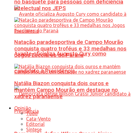
no basquete para pessoas com deficiência
intelectual nos JEPS
Natação paradesportiva de Campo Mourão
conquista quatro troféus e 33 medalhas nos
Avante oficializa Augusto Cury como
Jogos Escolares do Paraná
candidato à Presidência
Natália Biazon conquista dois ouros e
mantém Campo Mourão em destaque no
xadrez paranaense
Opinião
Tudo
Cata-Vento
Editorial
Síntese