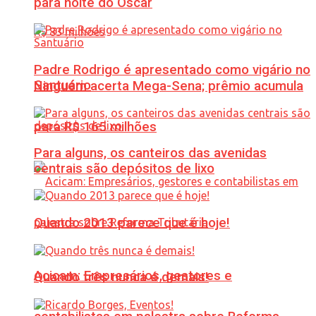
para noite do Oscar
Padre Rodrigo é apresentado como vigário no
Santuário
Ninguém acerta Mega-Sena; prêmio acumula
para R$ 165 milhões
Para alguns, os canteiros das avenidas
centrais são depósitos de lixo
Quando 2013 parece que é hoje!
Acicam: Empresários, gestores e
Quando três nunca é demais!