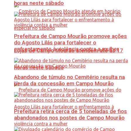
horas neste sábado
Prefeitura de Campo Mourão promove ações
do Agosto Lilás para fortalecer o
enfrentamento à violência contra a mulher
Lojas de Campo Mourão atendem até às 17
horas neste sábado
Abandono de túmulo no Cemitério resulta na
perda da concessão em Campo Mourão
Prefeitura retira cerca de 5 toneladas de fios
abandonados nos postes de Campo Mourão