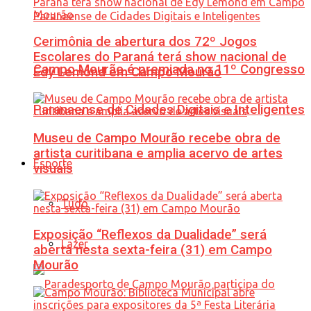
Cerimônia de abertura dos 72º Jogos
Escolares do Paraná terá show nacional de
Campo Mourão é premiada no 11º Congresso
Edy Lemond em Campo Mourão
Paranaense de Cidades Digitais e Inteligentes
Museu de Campo Mourão recebe obra de
artista curitibana e amplia acervo de artes
Esporte
visuais
Tudo
Exposição “Reflexos da Dualidade” será
Lazer
aberta nesta sexta-feira (31) em Campo
Mourão