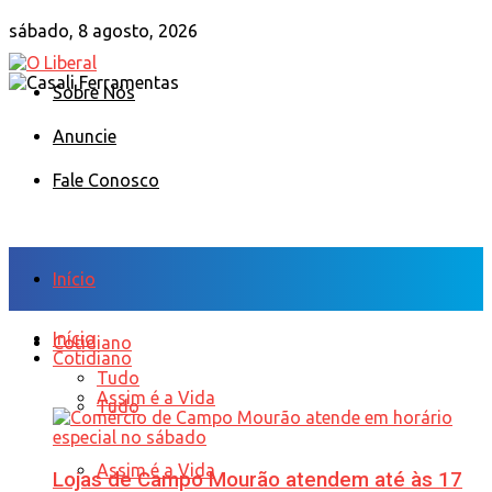
sábado, 8 agosto, 2026
Sobre Nós
Anuncie
Fale Conosco
Início
Início
Cotidiano
Cotidiano
Tudo
Assim é a Vida
Tudo
Assim é a Vida
Lojas de Campo Mourão atendem até às 17