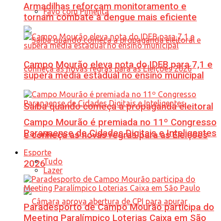
Armadilhas reforçam monitoramento e
Favo com Pimenta
tornam combate à dengue mais eficiente
Campo Mourão eleva nota do IDEB para 7,1 e
supera média estadual no ensino municipal
Saiba quando começa a propaganda eleitoral
Campo Mourão é premiada no 11º Congresso
Paranaense de Cidades Digitais e Inteligentes
e conheça as novas regras para as Eleições
Esporte
Tudo
2026
Lazer
Paradesporto de Campo Mourão participa do
Meeting Paralímpico Loterias Caixa em São