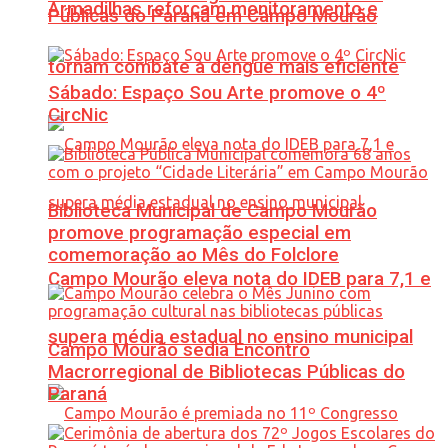
Armadilhas reforçam monitoramento e
Públicas do Paraná em Campo Mourão
tornam combate à dengue mais eficiente
Sábado: Espaço Sou Arte promove o 4º
CircNic
Biblioteca Municipal de Campo Mourão
promove programação especial em
comemoração ao Mês do Folclore
Campo Mourão eleva nota do IDEB para 7,1 e
supera média estadual no ensino municipal
Campo Mourão sedia Encontro
Macrorregional de Bibliotecas Públicas do
Paraná