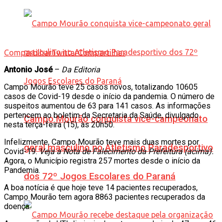
Compartilhar
Twittar
Compartilhar
Antonio José
–
Da Editoria
Campo Mourão teve 25 casos novos, totalizando 10605
casos de Covid-19 desde o início da pandemia. O número de
suspeitos aumentou de 63 para 141 casos. As informações
pertencem ao boletim da Secretaria da Saúde, divulgado
Campo Mourão conquista vice-campeonato
nesta terça-feira (15), às 20h50.
Infelizmente, Campo Mourão teve mais duas mortes por
geral masculino no Atletismo Paradesportivo
Covid-19.
Veja a Nota de Falecimento da Prefeitura (acima).
Agora, o Município registra 257 mortes desde o início da
Pandemia.
dos 72º Jogos Escolares do Paraná
A boa notícia é que hoje teve 14 pacientes recuperados,
Campo Mourão tem agora 8863 pacientes recuperados da
doença.