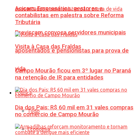
Acicam: Empresários, gestores e
contabilistas em palestra sobre Reforma
Tributária
Previscam convoca servidores municipais
Visita à Casa das Fraldas
aposentados e pensionistas para prova de
vida
Campo Mourão ficou em 3º lugar no Paraná
na retenção de IR para entidades
Política
Dia dos Pais: R$ 60 mil em 31 vales compras
Tudo
no comércio de Campo Mourão
Economia