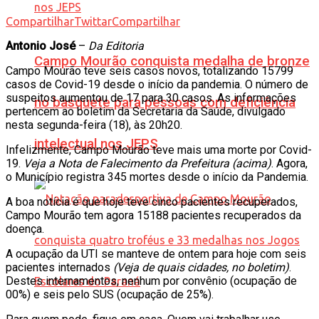
Compartilhar
Twittar
Compartilhar
Antonio José
–
Da Editoria
Campo Mourão conquista medalha de bronze
Campo Mourão teve seis casos novos, totalizando 15799
casos de Covid-19 desde o início da pandemia. O número de
suspeitos aumentou de 17 para 30 casos. As informações
no basquete para pessoas com deficiência
pertencem ao boletim da Secretaria da Saúde, divulgado
nesta segunda-feira (18), às 20h20.
intelectual nos JEPS
Infelizmente, Campo Mourão teve mais uma morte por Covid-
19.
Veja a Nota de Falecimento da Prefeitura (acima)
. Agora,
o Município registra 345 mortes desde o início da Pandemia.
A boa notícia é que hoje teve cinco pacientes recuperados,
Campo Mourão tem agora 15188 pacientes recuperados da
doença.
A ocupação da UTI se manteve de ontem para hoje com seis
pacientes internados
(Veja de quais cidades, no boletim)
.
Destes internamentos, nenhum por convênio (ocupação de
00%) e seis pelo SUS (ocupação de 25%).