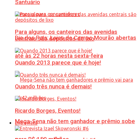
Santuário
Para alguns, os canteiros das avenidas
Dia dos Pais: Lojas de Campo Mourão abertas
centrais são depósitos de lixo
até às 22 horas nesta sexta-feira
Quando 2013 parece que é hoje!
Quando três nunca é demais!
Ricardo Borges, Eventos!
Mega-Sena não tem ganhador e prêmio sobe
Entrevista