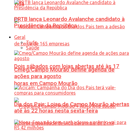
vida
PRTB lança Leonardo Avalanche candidato à
Presidência da República
Geral
Tudo
Saúde
Dois sábados com lojas abertas até às 17
Cmeg/Campo Mourão define agenda de
ações para agosto
horas em Campo Mourão
Dia dos Pais: Lojas de Campo Mourão abertas
até às 22 horas nesta sexta-feira