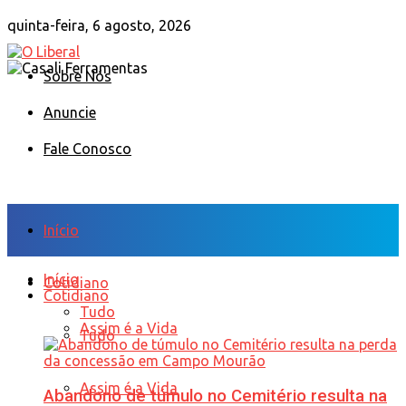
quinta-feira, 6 agosto, 2026
Sobre Nós
Anuncie
Fale Conosco
Início
Início
Cotidiano
Cotidiano
Tudo
Assim é a Vida
Tudo
Assim é a Vida
Abandono de túmulo no Cemitério resulta na