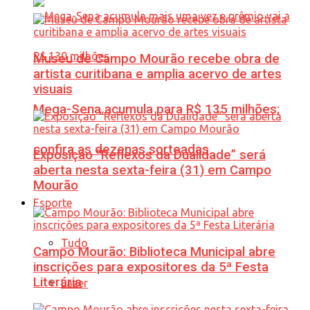
Museu de Campo Mourão recebe obra de
artista curitibana e amplia acervo de artes
visuais
Mega-Sena acumula para R$ 135 milhões;
confira as dezenas sorteadas
Exposição “Reflexos da Dualidade” será
aberta nesta sexta-feira (31) em Campo
Mourão
Esporte
Tudo
Campo Mourão: Biblioteca Municipal abre
inscrições para expositores da 5ª Festa
Literária
Lazer