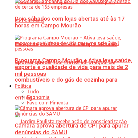
Dois sábados com lojas abertas até às 17
horas em Campo Mourão
Pesquisa do Procon de Campo Mourão
Programa Campo Mourão + Ativa leva saúde,
aponta queda nos menores preços de
esporte e qualidade de vida para mais de 2
mil pessoas
combustíveis e do gás de cozinha para
Política
Tudo
Economia
entrega
Favo com Pimenta
Câmara aprova abertura de CPI para apurar
denúncias do SAMU