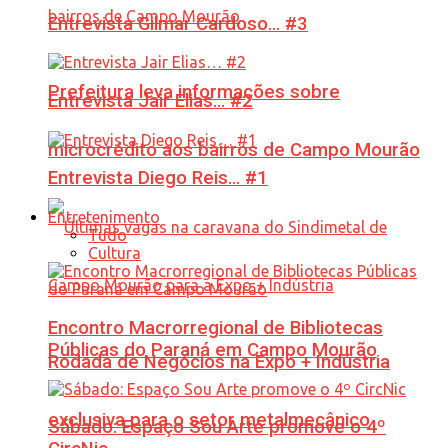
Entrevista Gilmar Cardoso… #3
Prefeitura leva informações sobre
Entrevista Jair Elias… #2
microcrédito aos bairros de Campo Mourão
Entrevista Diego Reis… #1
Entretenimento
Tudo
Cultura
Encontro Macrorregional de Bibliotecas
Públicas do Paraná em Campo Mourão
Rodada de Negócios na Expo + Indústria
exclusiva para o setor metalmecânico
Sábado: Espaço Sou Arte promove o 4º