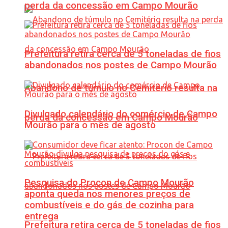
perda da concessão em Campo Mourão
Prefeitura retira cerca de 5 toneladas de fios
abandonados nos postes de Campo Mourão
Abandono de túmulo no Cemitério resulta na
Divulgado calendário do comércio de Campo
perda da concessão em Campo Mourão
Mourão para o mês de agosto
Pesquisa do Procon de Campo Mourão
aponta queda nos menores preços de
combustíveis e do gás de cozinha para
entrega
Prefeitura retira cerca de 5 toneladas de fios