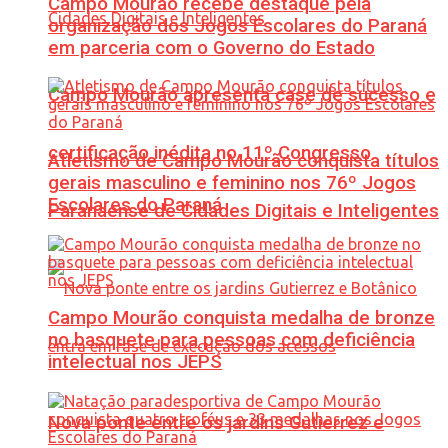
Campo Mourão recebe destaque pela
organização dos Jogos Escolares do Paraná
em parceria com o Governo do Estado
Campo Mourão apresenta case de sucesso e
certificação inédita no 11º Congresso
Atletismo de Campo Mourão conquista títulos
gerais masculino e feminino nos 76º Jogos
Escolares do Paraná
Paranaense de Cidades Digitais e Inteligentes
Campo Mourão conquista medalha de bronze
no basquete para pessoas com deficiência
intelectual nos JEPS
Nova ponte entre os jardins Gutierrez e