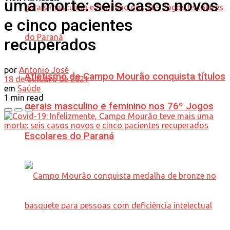
uma morte: seis casos novos
e cinco pacientes
recuperados
por
Antonio José
Atletismo de Campo Mourão conquista títulos
18 de outubro de 2021
em
Saúde
1 min read
gerais masculino e feminino nos 76º Jogos
Escolares do Paraná