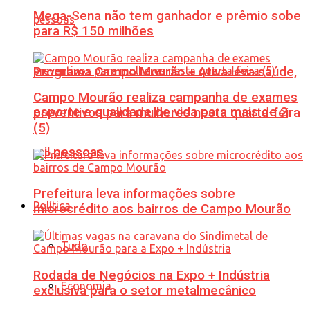
Mega-Sena não tem ganhador e prêmio sobe
para R$ 150 milhões
Programa Campo Mourão + Ativa leva saúde,
Campo Mourão realiza campanha de exames
esporte e qualidade de vida para mais de 2
preventivos para mulheres nesta quarta-feira
(5)
mil pessoas
Prefeitura leva informações sobre
Política
microcrédito aos bairros de Campo Mourão
Tudo
Rodada de Negócios na Expo + Indústria
Economia
exclusiva para o setor metalmecânico