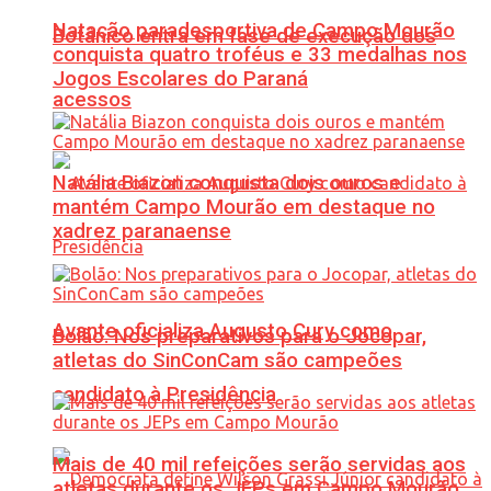
Natação paradesportiva de Campo Mourão
Botânico entra em fase de execução dos
conquista quatro troféus e 33 medalhas nos
Jogos Escolares do Paraná
acessos
Natália Biazon conquista dois ouros e
mantém Campo Mourão em destaque no
xadrez paranaense
Avante oficializa Augusto Cury como
Bolão: Nos preparativos para o Jocopar,
atletas do SinConCam são campeões
candidato à Presidência
Mais de 40 mil refeições serão servidas aos
atletas durante os JEPs em Campo Mourão