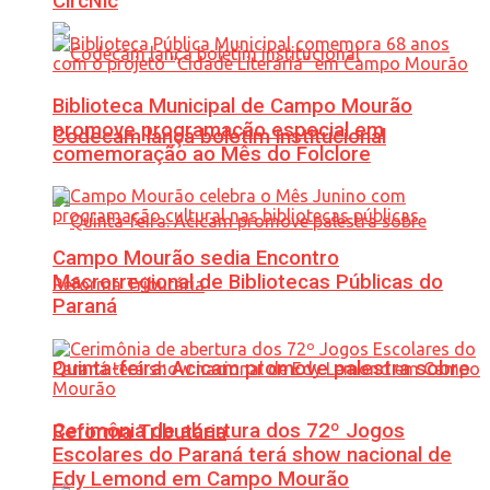
CircNic
Biblioteca Municipal de Campo Mourão
promove programação especial em
Codecam lança boletim institucional
comemoração ao Mês do Folclore
Campo Mourão sedia Encontro
Macrorregional de Bibliotecas Públicas do
Paraná
Quinta-feira: Acicam promove palestra sobre
Cerimônia de abertura dos 72º Jogos
Reforma Tributária
Escolares do Paraná terá show nacional de
Edy Lemond em Campo Mourão