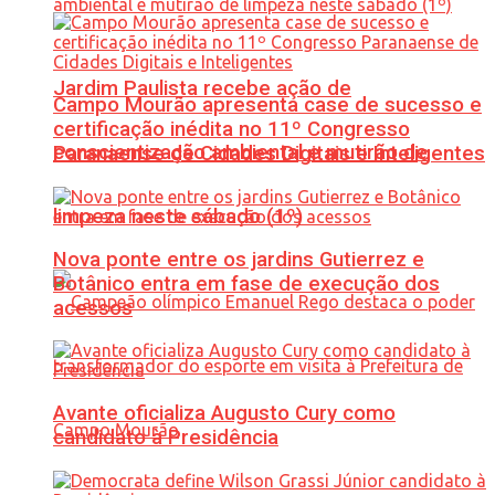
Jardim Paulista recebe ação de
Campo Mourão apresenta case de sucesso e
certificação inédita no 11º Congresso
conscientização ambiental e mutirão de
Paranaense de Cidades Digitais e Inteligentes
limpeza neste sábado (1º)
Nova ponte entre os jardins Gutierrez e
Botânico entra em fase de execução dos
acessos
Avante oficializa Augusto Cury como
candidato à Presidência