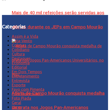
Mais de 40 mil refeições serão servidas aos
Categorias
atletas durante os JEPs em Campo Mourão
Assim é a Vida
Cata-Vento
Colunas
Cotidiano
Cultura
Destaques
Economia
Editorial
Em Dois Tempos
Entretenimento
Entrevista
Esporte
Favo com Pimenta
Atleta de Campo Mourão conquista medalha
Foto Expressão…
Foto Piada
Geral
de prata nos Jogos Pan-Americanos
Lazer