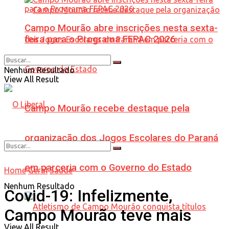
Campo Mourão abre inscrições nesta sexta-
feira para o Programa FEPAC 2026
Nenhum Resultado
View All Result
Campo Mourão recebe destaque pela
organização dos Jogos Escolares do Paraná
em parceria com o Governo do Estado
Home
Geral
Saúde
Nenhum Resultado
Covid-19: Infelizmente,
Campo Mourão teve mais
View All Result