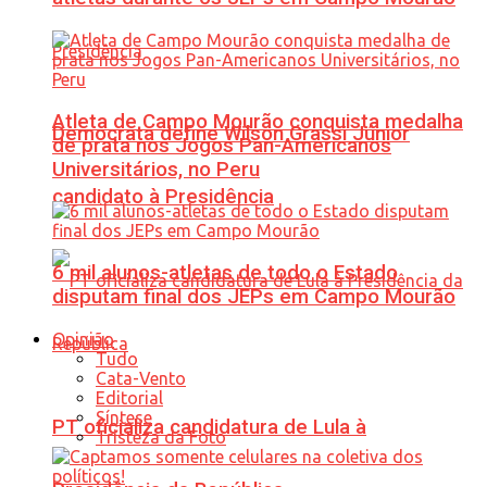
Atleta de Campo Mourão conquista medalha
Democrata define Wilson Grassi Júnior
de prata nos Jogos Pan-Americanos
Universitários, no Peru
candidato à Presidência
6 mil alunos-atletas de todo o Estado
disputam final dos JEPs em Campo Mourão
Opinião
Tudo
Cata-Vento
Editorial
Síntese
PT oficializa candidatura de Lula à
Tristeza da Foto