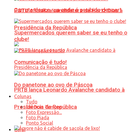
Carreta desce rua onde é proibido descer!
PSTU oficializa candidatura de Hertz Dias à
Presidência da República
Supermercados querem saber se eu tenho o
clube!
Comunicação é tudo!
Do panetone ao ovo de Páscoa
PRTB lança Leonardo Avalanche candidato à
Colunas
Tudo
Presidência da República
Em Dois Tempos
Foto Expressão...
Foto Piada
Ponto Social
Geral