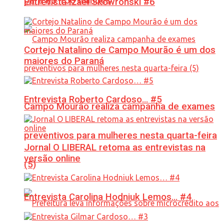
para R$ 150 milhões
Entrevista Izael Skowronski #6
Cortejo Natalino de Campo Mourão é um dos
maiores do Paraná
Entrevista Roberto Cardoso… #5
Campo Mourão realiza campanha de exames
preventivos para mulheres nesta quarta-feira
Jornal O LIBERAL retoma as entrevistas na
versão online
(5)
Entrevista Carolina Hodniuk Lemos… #4