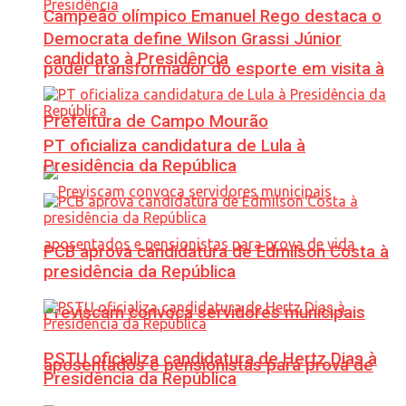
Campeão olímpico Emanuel Rego destaca o
Democrata define Wilson Grassi Júnior
candidato à Presidência
poder transformador do esporte em visita à
Prefeitura de Campo Mourão
PT oficializa candidatura de Lula à
Presidência da República
PCB aprova candidatura de Edmilson Costa à
presidência da República
Previscam convoca servidores municipais
PSTU oficializa candidatura de Hertz Dias à
aposentados e pensionistas para prova de
Presidência da República