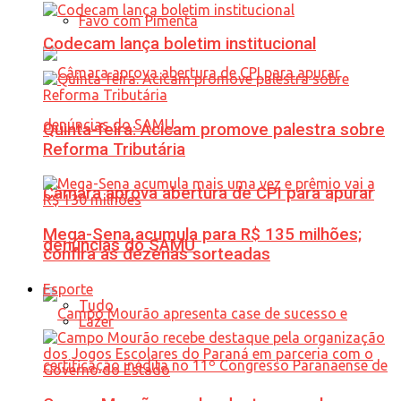
Favo com Pimenta
Codecam lança boletim institucional
Quinta-feira: Acicam promove palestra sobre
Reforma Tributária
Câmara aprova abertura de CPI para apurar
Mega-Sena acumula para R$ 135 milhões;
denúncias do SAMU
confira as dezenas sorteadas
Esporte
Tudo
Lazer