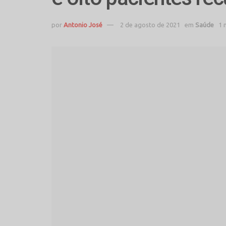
por
Antonio José
2 de agosto de 2021
em
Saúde
1 