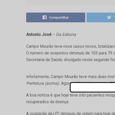
Compartilhar
Antonio José
–
Da Editoria
Campo Mourão teve nove casos novos, totalizand
O número de suspeitos diminuiu de 103 para 79 
Secretaria da Saúde, divulgado nesta segunda-feir
Infelizmente, Campo Mourão teve mais duas mort
Prefeitura (acima).
Agora, o Município registra 3
A boa notícia é que hoje teve oito pacientes re
recuperados da doença.
A ocupação da UTI diminuiu de ontem para hoje d