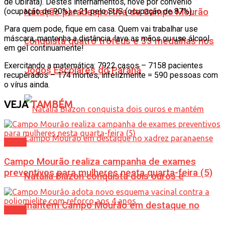
de Ubiratã). Destes internamentos, nove por convênio
Natação paradesportiva de Campo Mourão
(ocupação de 90%) e 21 pelo SUS (ocupação de 87%).
Para quem pode, fique em casa. Quem vai trabalhar use
máscara, mantenha a distância, lave as mãos ou use álcool
conquista quatro troféus e 33 medalhas nos
em gel continuamente!
Exercitando a matemática: 7922 casos – 7158 pacientes
Jogos Escolares do Paraná
recuperados – 174 mortes, infelizmente = 590 pessoas com
o vírus ainda.
VEJA
TAMBÉM
Saúde
Campo Mourão realiza campanha de exames
preventivos para mulheres nesta quarta-feira (5)
Natália Biazon conquista dois ouros e
mantém Campo Mourão em destaque no
Saúde