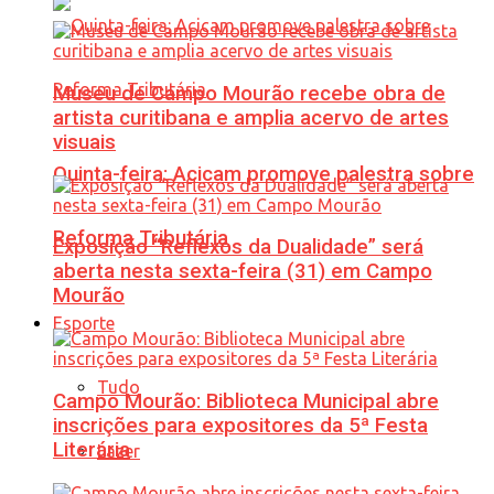
Museu de Campo Mourão recebe obra de
artista curitibana e amplia acervo de artes
visuais
Quinta-feira: Acicam promove palestra sobre
Reforma Tributária
Exposição “Reflexos da Dualidade” será
aberta nesta sexta-feira (31) em Campo
Mourão
Esporte
Tudo
Campo Mourão: Biblioteca Municipal abre
inscrições para expositores da 5ª Festa
Literária
Lazer