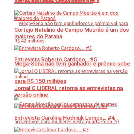
até às 22 horas nesta sexta-feira
Entrevista Izael Skowronski #6
Cortejo Natalino de Campo Mourão é um dos
maiores do Paraná
Entrevista Roberto Cardoso… #5
Mega-Sena não tem ganhador e prêmio sobe
para R$ 150 milhões
Jornal O LIBERAL retoma as entrevistas na
versão online
Entrevista Carolina Hodniuk Lemos… #4