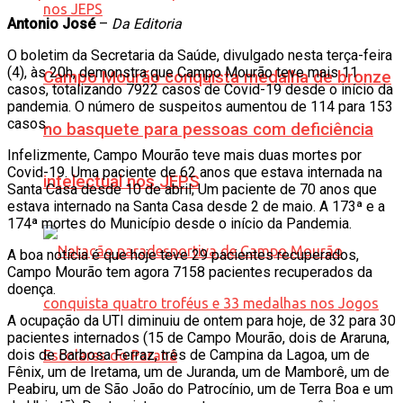
Antonio José
–
Da Editoria
O boletim da Secretaria da Saúde, divulgado nesta terça-feira
(4), às 20h, demonstra que Campo Mourão teve mais 11
Campo Mourão conquista medalha de bronze
casos, totalizando 7922 casos de Covid-19 desde o início da
pandemia. O número de suspeitos aumentou de 114 para 153
casos.
no basquete para pessoas com deficiência
Infelizmente, Campo Mourão teve mais duas mortes por
Covid-19. Uma paciente de 62 anos que estava internada na
intelectual nos JEPS
Santa Casa desde 10 de abril; Um paciente de 70 anos que
estava internado na Santa Casa desde 2 de maio. A 173ª e a
174ª mortes do Município desde o início da Pandemia.
A boa notícia é que hoje teve 29 pacientes recuperados,
Campo Mourão tem agora 7158 pacientes recuperados da
doença.
A ocupação da UTI diminuiu de ontem para hoje, de 32 para 30
pacientes internados (15 de Campo Mourão, dois de Araruna,
dois de Barbosa Ferraz, três de Campina da Lagoa, um de
Fênix, um de Iretama, um de Juranda, um de Mamborê, um de
Peabiru, um de São João do Patrocínio, um de Terra Boa e um