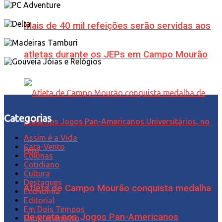
Mais de 40 mil refeições serão servidas aos
atletas durante os JEPs em Campo Mourão
Categorias
Assim é a Vida
Cata-Vento
Colunas
Cotidiano
Cultura
Destaques
Atleta de Campo Mourão conquista medalha
Economia
Editorial
Em Dois Tempos
de prata nos Jogos Pan-Americanos
Entretenimento