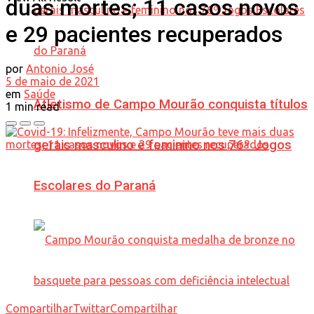
duas mortes; 11 casos novos
e 29 pacientes recuperados
por
Antonio José
5 de maio de 2021
em
Saúde
Atletismo de Campo Mourão conquista títulos
1 min read
gerais masculino e feminino nos 76º Jogos
Escolares do Paraná
Compartilhar
Twittar
Compartilhar