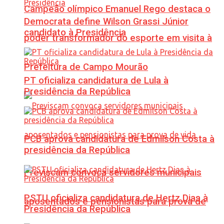
Campeão olímpico Emanuel Rego destaca o
Democrata define Wilson Grassi Júnior
candidato à Presidência
poder transformador do esporte em visita à
Prefeitura de Campo Mourão
PT oficializa candidatura de Lula à
Presidência da República
PCB aprova candidatura de Edmilson Costa à
presidência da República
Previscam convoca servidores municipais
PSTU oficializa candidatura de Hertz Dias à
aposentados e pensionistas para prova de
Presidência da República