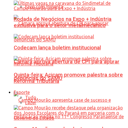
Favo com Pimenta
Rodada de Negócios na Expo + Indústria
exclusiva para o setor metalmecânico
Codecam lança boletim institucional
Câmara aprova abertura de CPI para apurar
Quinta-feira: Acicam promove palestra sobre
denúncias do SAMU
Reforma Tributária
Esporte
Tudo
Lazer