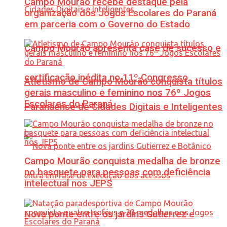
Campo Mourão recebe destaque pela
organização dos Jogos Escolares do Paraná
em parceria com o Governo do Estado
Campo Mourão apresenta case de sucesso e
certificação inédita no 11º Congresso
Atletismo de Campo Mourão conquista títulos
gerais masculino e feminino nos 76º Jogos
Escolares do Paraná
Paranaense de Cidades Digitais e Inteligentes
Campo Mourão conquista medalha de bronze
no basquete para pessoas com deficiência
intelectual nos JEPS
Nova ponte entre os jardins Gutierrez e