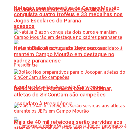
Natação paradesportiva de Campo Mourão
Botânico entra em fase de execução dos
conquista quatro troféus e 33 medalhas nos
Jogos Escolares do Paraná
acessos
Natália Biazon conquista dois ouros e
mantém Campo Mourão em destaque no
xadrez paranaense
Avante oficializa Augusto Cury como
Bolão: Nos preparativos para o Jocopar,
atletas do SinConCam são campeões
candidato à Presidência
Mais de 40 mil refeições serão servidas aos
atletas durante os JEPs em Campo Mourão