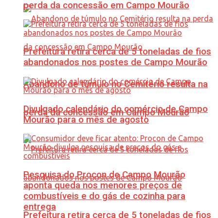
perda da concessão em Campo Mourão
Prefeitura retira cerca de 5 toneladas de fios
abandonados nos postes de Campo Mourão
Abandono de túmulo no Cemitério resulta na
Divulgado calendário do comércio de Campo
perda da concessão em Campo Mourão
Mourão para o mês de agosto
Pesquisa do Procon de Campo Mourão
aponta queda nos menores preços de
combustíveis e do gás de cozinha para
entrega
Prefeitura retira cerca de 5 toneladas de fios