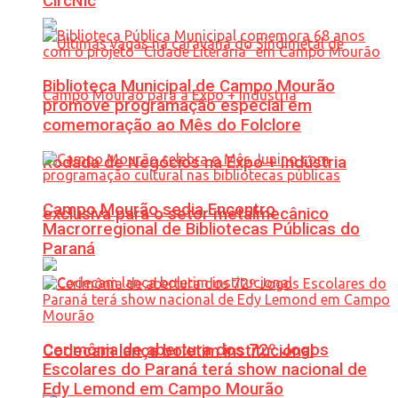
CircNic
Biblioteca Municipal de Campo Mourão
promove programação especial em
comemoração ao Mês do Folclore
Rodada de Negócios na Expo + Indústria
Campo Mourão sedia Encontro
exclusiva para o setor metalmecânico
Macrorregional de Bibliotecas Públicas do
Paraná
Cerimônia de abertura dos 72º Jogos
Codecam lança boletim institucional
Escolares do Paraná terá show nacional de
Edy Lemond em Campo Mourão