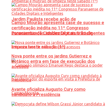
Jardim Paulista recebe ação de
Campo Mourão apresenta case de sucesso e
certificação inédita no 11º Congresso
conscientização ambiental e mutirão de
Paranaense de Cidades Digitais e Inteligentes
limpeza neste sábado (1º)
Nova ponte entre os jardins Gutierrez e
Botânico entra em fase de execução dos
acessos
Avante oficializa Augusto Cury como
candidato à Presidência