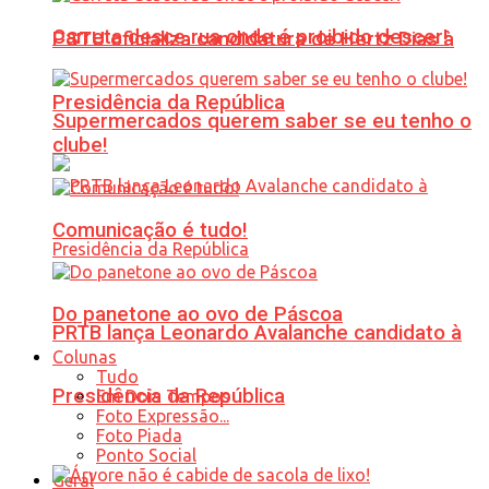
Carreta desce rua onde é proibido descer!
PSTU oficializa candidatura de Hertz Dias à
Presidência da República
Supermercados querem saber se eu tenho o
clube!
Comunicação é tudo!
Do panetone ao ovo de Páscoa
PRTB lança Leonardo Avalanche candidato à
Colunas
Tudo
Presidência da República
Em Dois Tempos
Foto Expressão...
Foto Piada
Ponto Social
Geral