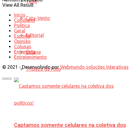
Tudo
View All Result
Início
Cata-Vento
Cotidiano
Política
Geral
Editorial
Esporte
Opinião
Colunas
Entrevista
Síntese
Entretenimento
© 2021 - Desenvolvido por
Webmundo soluções Interativas
Tristeza da Foto
Captamos somente celulares na coletiva dos