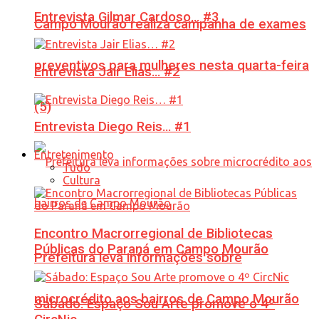
Entrevista Gilmar Cardoso… #3
Campo Mourão realiza campanha de exames
preventivos para mulheres nesta quarta-feira
Entrevista Jair Elias… #2
(5)
Entrevista Diego Reis… #1
Entretenimento
Tudo
Cultura
Encontro Macrorregional de Bibliotecas
Públicas do Paraná em Campo Mourão
Prefeitura leva informações sobre
microcrédito aos bairros de Campo Mourão
Sábado: Espaço Sou Arte promove o 4º