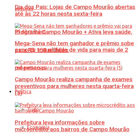
Dia dos Pais: Lojas de Campo Mourão abertas
até às 22 horas nesta sexta-feira
Programa Campo Mourão + Ativa leva saúde,
Mega-Sena não tem ganhador e prêmio sobe
esporte e qualidade de vida para mais de 2
para R$ 150 milhões
mil pessoas
Campo Mourão realiza campanha de exames
preventivos para mulheres nesta quarta-feira
Política
(5)
Tudo
Prefeitura leva informações sobre
Economia
microcrédito aos bairros de Campo Mourão