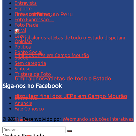
Entrevista
Esporte
Universitários, no Peru
Favo com Pimenta
Foto Expressão…
Foto Piada
Geral
Lazer
Opinião
Política
Ponto Social
Saúde
Sem categoria
Síntese
Tristeza da Foto
6 mil alunos-atletas de todo o Estado
Siga-nos no Facebook
disputam final dos JEPs em Campo Mourão
Sobre Nós
Anuncie
Fale Conosco
© 2021 - Desenvolvido por
Webmundo soluções Interativas
Opinião
Nenhum Resultado