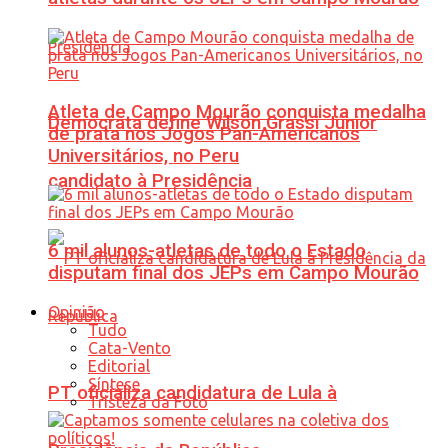
Atleta de Campo Mourão conquista medalha
Democrata define Wilson Grassi Júnior
de prata nos Jogos Pan-Americanos
Universitários, no Peru
candidato à Presidência
6 mil alunos-atletas de todo o Estado
disputam final dos JEPs em Campo Mourão
Opinião
Tudo
Cata-Vento
Editorial
Síntese
PT oficializa candidatura de Lula à
Tristeza da Foto