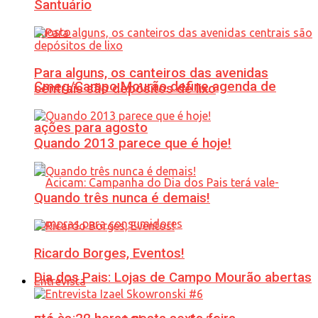
Santuário
Para alguns, os canteiros das avenidas
Cmeg/Campo Mourão define agenda de
centrais são depósitos de lixo
ações para agosto
Quando 2013 parece que é hoje!
Quando três nunca é demais!
Ricardo Borges, Eventos!
Dia dos Pais: Lojas de Campo Mourão abertas
Entrevista