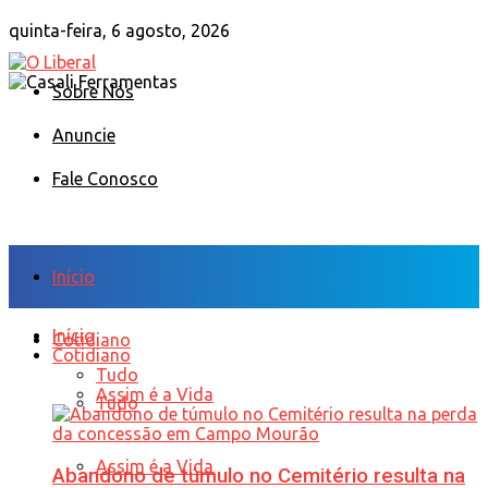
quinta-feira, 6 agosto, 2026
Sobre Nós
Anuncie
Fale Conosco
Início
Início
Cotidiano
Cotidiano
Tudo
Assim é a Vida
Tudo
Assim é a Vida
Abandono de túmulo no Cemitério resulta na