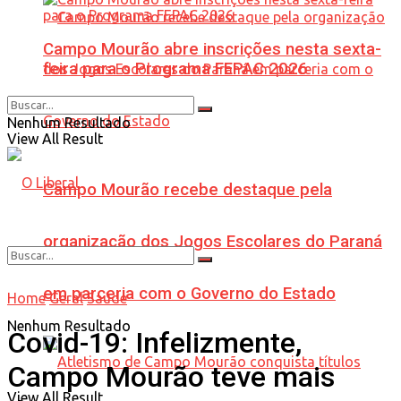
Campo Mourão abre inscrições nesta sexta-
feira para o Programa FEPAC 2026
Nenhum Resultado
View All Result
Campo Mourão recebe destaque pela
organização dos Jogos Escolares do Paraná
em parceria com o Governo do Estado
Home
Geral
Saúde
Nenhum Resultado
Covid-19: Infelizmente,
Campo Mourão teve mais
View All Result