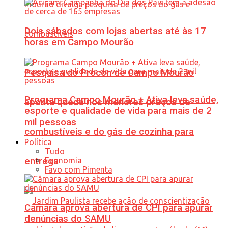
Dois sábados com lojas abertas até às 17
horas em Campo Mourão
Pesquisa do Procon de Campo Mourão
Programa Campo Mourão + Ativa leva saúde,
aponta queda nos menores preços de
esporte e qualidade de vida para mais de 2
mil pessoas
combustíveis e do gás de cozinha para
Política
Tudo
Economia
entrega
Favo com Pimenta
Câmara aprova abertura de CPI para apurar
denúncias do SAMU