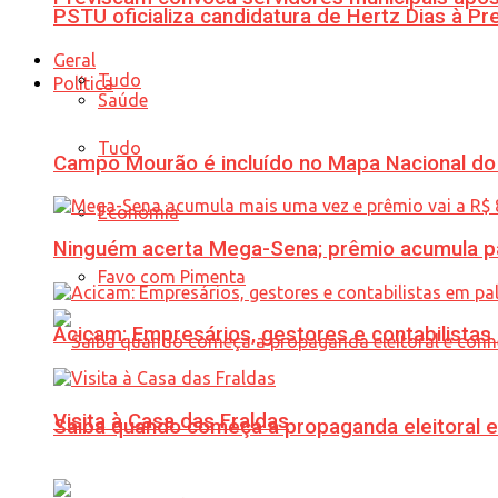
PSTU oficializa candidatura de Hertz Dias à Pr
Geral
Tudo
Política
Saúde
Tudo
Campo Mourão é incluído no Mapa Nacional do
Economia
Ninguém acerta Mega-Sena; prêmio acumula p
Favo com Pimenta
Acicam: Empresários, gestores e contabilistas
Visita à Casa das Fraldas
Saiba quando começa a propaganda eleitoral e