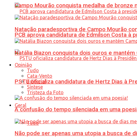
Campo Mourão conquista medalha de bronze no
Natação paradesportiva de Campo Mourão conq
PCB aprova candidatura de Edmilson Costa à p
Natália Biazon conquista dois ouros e mant
Opinião
Tudo
Cata-Vento
PSTU oficializa candidatura de Hertz Dias à Pr
Editorial
Síntese
Tristeza da Foto
Geral
A confusão do tempo silenciada em uma poesi
Tudo
Não pode ser apenas uma utopia a busca de d