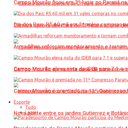
Campo Mourão ficou em 3º lugar no Paraná na 
Dia dos Pais: R$ 60 mil em 31 vales compras
Câmara aprova abertura de CPI para apurar d
Armadilhas reforçam monitoramento e tornam 
Campo Mourão eleva nota do IDEB para 7,1 e s
Campo Mourão apresenta case de sucesso e cer
Campo Mourão é premiada no 11º Congresso Pa
Esporte
Tudo
Lazer
Nova ponte entre os jardins Gutierrez e Botâ