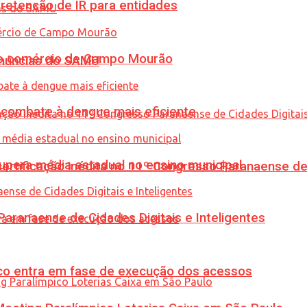
retenção de IR para entidades
 no comércio de Campo Mourão
enúncias do SAMU
combate à dengue mais eficiente
upera média estadual no ensino municipal
tificação inédita no 11º Congresso Paranaense de C
ranaense de Cidades Digitais e Inteligentes
nico entra em fase de execução dos acessos