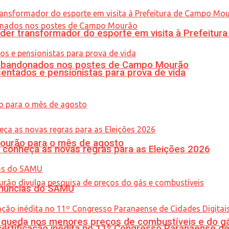
er transformador do esporte em visita à Prefeitu
os abandonados nos postes de Campo Mourão
entados e pensionistas para prova de vida
Mourão para o mês de agosto
 conheça as novas regras para as Eleições 2026
enúncias do SAMU
queda nos menores preços de combustíveis e do gá
tificação inédita no 11º Congresso Paranaense de C