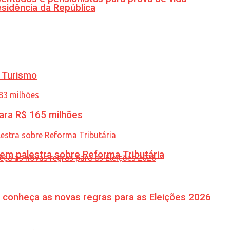
esidência da República
 Turismo
ara R$ 165 milhões
 em palestra sobre Reforma Tributária
 conheça as novas regras para as Eleições 2026