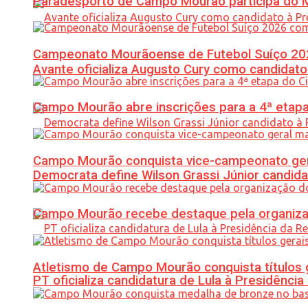
Paradesporto de Campo Mourão participa do M
Campeonato Mourãoense de Futebol Suíço 20
Avante oficializa Augusto Cury como candidato
Campo Mourão abre inscrições para a 4ª etapa 
Campo Mourão conquista vice-campeonato gera
Democrata define Wilson Grassi Júnior candida
Campo Mourão recebe destaque pela organiza
Atletismo de Campo Mourão conquista títulos 
PT oficializa candidatura de Lula à Presidência