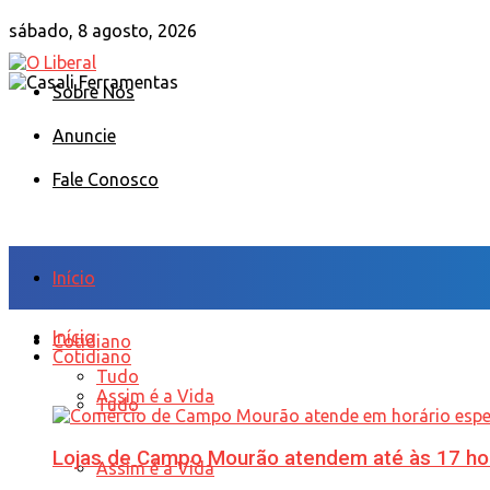
sábado, 8 agosto, 2026
Sobre Nós
Anuncie
Fale Conosco
Início
Início
Cotidiano
Cotidiano
Tudo
Assim é a Vida
Tudo
Lojas de Campo Mourão atendem até às 17 ho
Assim é a Vida