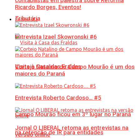
contabilistas em palestra sobre Reforma
Ricardo Borges, Eventos!
Tributária
Entrevista
Entrevista Izael Skowronski #6
Visita à Casa das Fraldas
Cortejo Natalino de Campo Mourão é um dos
maiores do Paraná
Entrevista Roberto Cardoso… #5
Campo Mourão ficou em 3º lugar no Paraná
Jornal O LIBERAL retoma as entrevistas na
na retenção de IR para entidades
versão online