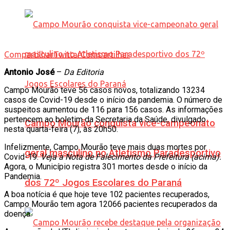
Compartilhar
Twittar
Compartilhar
Antonio José
–
Da Editoria
Campo Mourão teve 56 casos novos, totalizando 13234
casos de Covid-19 desde o início da pandemia. O número de
suspeitos aumentou de 116 para 156 casos. As informações
pertencem ao boletim da Secretaria da Saúde, divulgado
Campo Mourão conquista vice-campeonato
nesta quarta-feira (7), às 20h50.
Infelizmente, Campo Mourão teve mais duas mortes por
geral masculino no Atletismo Paradesportivo
Covid-19.
Veja a Nota de Falecimento da Prefeitura (acima).
Agora, o Município registra 301 mortes desde o início da
Pandemia.
dos 72º Jogos Escolares do Paraná
A boa notícia é que hoje teve 102 pacientes recuperados,
Campo Mourão tem agora 12066 pacientes recuperados da
doença.