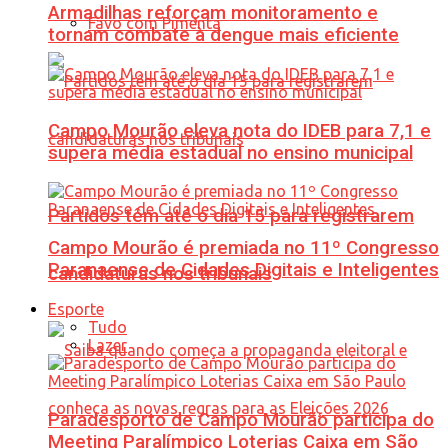
Armadilhas reforçam monitoramento e
Favo com Pimenta
tornam combate à dengue mais eficiente
Campo Mourão eleva nota do IDEB para 7,1 e
supera média estadual no ensino municipal
Partidos têm até o dia 15 para registrarem
Campo Mourão é premiada no 11º Congresso
Paranaense de Cidades Digitais e Inteligentes
candidaturas nos tribunais
Esporte
Tudo
Lazer
Paradesporto de Campo Mourão participa do
Meeting Paralímpico Loterias Caixa em São