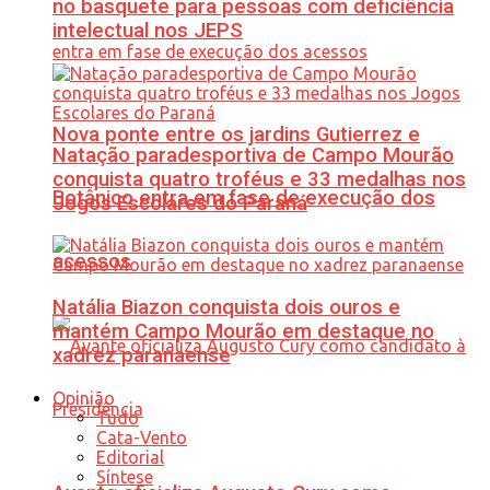
no basquete para pessoas com deficiência
intelectual nos JEPS
Nova ponte entre os jardins Gutierrez e
Natação paradesportiva de Campo Mourão
conquista quatro troféus e 33 medalhas nos
Botânico entra em fase de execução dos
Jogos Escolares do Paraná
acessos
Natália Biazon conquista dois ouros e
mantém Campo Mourão em destaque no
xadrez paranaense
Opinião
Tudo
Cata-Vento
Editorial
Síntese