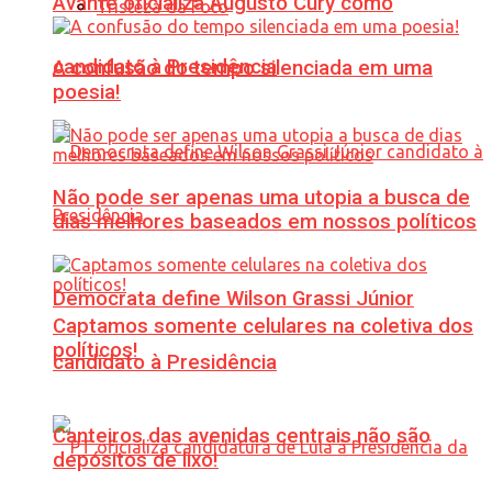
Avante oficializa Augusto Cury como
Tristeza da Foto
candidato à Presidência
A confusão do tempo silenciada em uma
poesia!
Não pode ser apenas uma utopia a busca de
dias melhores baseados em nossos políticos
Democrata define Wilson Grassi Júnior
Captamos somente celulares na coletiva dos
políticos!
candidato à Presidência
Canteiros das avenidas centrais não são
depósitos de lixo!