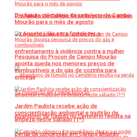
Divulgado calendário do comércio de Campo
Prefeitura de Campo Mourão promove ações
Mourão para o mês de agosto
do Agosto Lilás para fortalecer o
enfrentamento à violência contra a mulher
Pesquisa do Procon de Campo Mourão
aponta queda nos menores preços de
combustíveis e do gás de cozinha para
entrega
Jardim Paulista recebe ação de
conscientização ambiental e mutirão de
Abandono de túmulo no Cemitério resulta na
limpeza neste sábado (1º)
perda da concessão em Campo Mourão