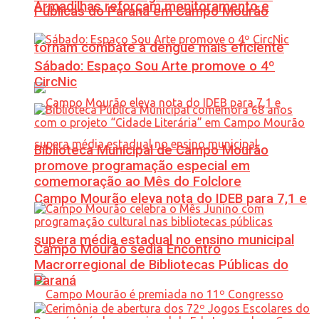
Armadilhas reforçam monitoramento e
Públicas do Paraná em Campo Mourão
tornam combate à dengue mais eficiente
Sábado: Espaço Sou Arte promove o 4º
CircNic
Biblioteca Municipal de Campo Mourão
promove programação especial em
comemoração ao Mês do Folclore
Campo Mourão eleva nota do IDEB para 7,1 e
supera média estadual no ensino municipal
Campo Mourão sedia Encontro
Macrorregional de Bibliotecas Públicas do
Paraná