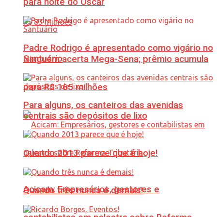
para noite do Oscar
Padre Rodrigo é apresentado como vigário no
Santuário
Ninguém acerta Mega-Sena; prêmio acumula
para R$ 165 milhões
Para alguns, os canteiros das avenidas
centrais são depósitos de lixo
Quando 2013 parece que é hoje!
Acicam: Empresários, gestores e
Quando três nunca é demais!