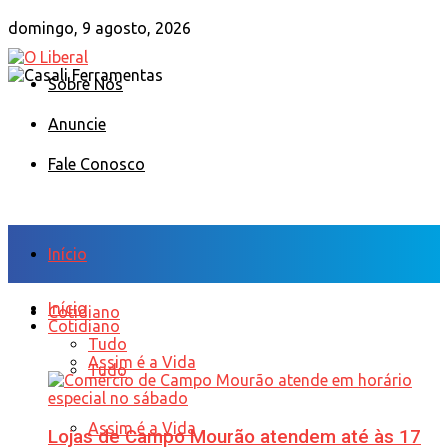
domingo, 9 agosto, 2026
Sobre Nós
Anuncie
Fale Conosco
Início
Início
Cotidiano
Cotidiano
Tudo
Assim é a Vida
Tudo
Assim é a Vida
Lojas de Campo Mourão atendem até às 17