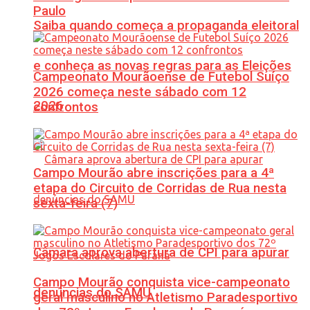
Paulo
Saiba quando começa a propaganda eleitoral
e conheça as novas regras para as Eleições
Campeonato Mourãoense de Futebol Suíço
2026 começa neste sábado com 12
2026
confrontos
Campo Mourão abre inscrições para a 4ª
etapa do Circuito de Corridas de Rua nesta
sexta-feira (7)
Câmara aprova abertura de CPI para apurar
Campo Mourão conquista vice-campeonato
denúncias do SAMU
geral masculino no Atletismo Paradesportivo