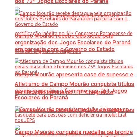
dos 72º Jogos Escolares do Paraná
Campo Mourão recebe destaque pela
organização dos Jogos Escolares do Paraná
em parceria com o Governo do Estado
Campo Mourão apresenta case de sucesso e
Atletismo de Campo Mourão conquista títulos
gerais masculino e feminino nos 76º Jogos
certificação inédita no 11º Congresso
Escolares do Paraná
Paranaense de Cidades Digitais e Inteligentes
Campo Mourão conquista medalha de bronze