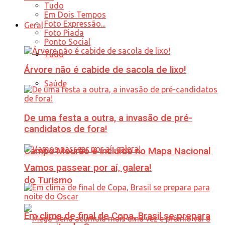
Tudo
Em Dois Tempos
Foto Expressão...
Geral
Foto Piada
Ponto Social
Tudo
Árvore não é cabide de sacola de lixo!
Saúde
De uma festa a outra, a invasão de pré-
candidatos de fora!
Campo Mourão é incluído no Mapa Nacional
Vamos passear por aí, galera!
do Turismo
Em clima de final de Copa, Brasil se prepara