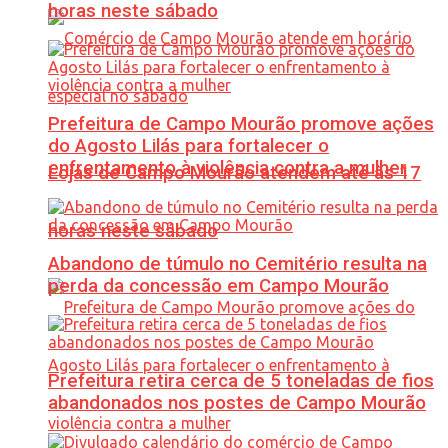
horas neste sábado
Prefeitura de Campo Mourão promove ações
do Agosto Lilás para fortalecer o
enfrentamento à violência contra a mulher
Lojas de Campo Mourão atendem até às 17
horas neste sábado
Abandono de túmulo no Cemitério resulta na
perda da concessão em Campo Mourão
Prefeitura retira cerca de 5 toneladas de fios
abandonados nos postes de Campo Mourão