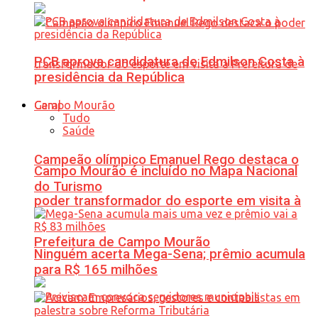
PCB aprova candidatura de Edmilson Costa à
presidência da República
Geral
Tudo
Saúde
Campeão olímpico Emanuel Rego destaca o
Campo Mourão é incluído no Mapa Nacional
do Turismo
poder transformador do esporte em visita à
Prefeitura de Campo Mourão
Ninguém acerta Mega-Sena; prêmio acumula
para R$ 165 milhões