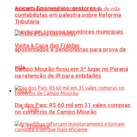
Acicam: Empresários, gestores e
contabilistas em palestra sobre Reforma
Tributária
Previscam convoca servidores municipais
Visita à Casa das Fraldas
aposentados e pensionistas para prova de
vida
Campo Mourão ficou em 3º lugar no Paraná
na retenção de IR para entidades
Política
Dia dos Pais: R$ 60 mil em 31 vales compras
Tudo
no comércio de Campo Mourão
Economia