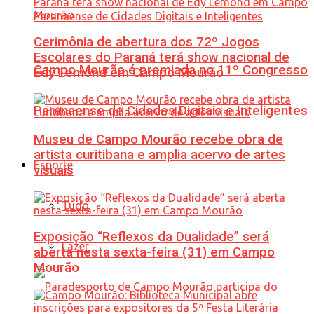
Cerimônia de abertura dos 72º Jogos
Escolares do Paraná terá show nacional de
Campo Mourão é premiada no 11º Congresso
Edy Lemond em Campo Mourão
Paranaense de Cidades Digitais e Inteligentes
Museu de Campo Mourão recebe obra de
artista curitibana e amplia acervo de artes
Esporte
visuais
Tudo
Exposição “Reflexos da Dualidade” será
Lazer
aberta nesta sexta-feira (31) em Campo
Mourão