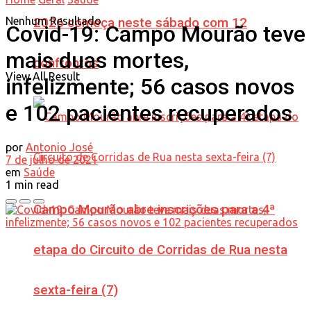
Nenhum Resultado
2026 começa neste sábado com 12
Covid-19: Campo Mourão teve
mais duas mortes,
confrontos
View All Result
infelizmente; 56 casos novos
e 102 pacientes recuperados
por
Antonio José
7 de julho de 2021
em
Saúde
1 min read
Campo Mourão abre inscrições para a 4ª
etapa do Circuito de Corridas de Rua nesta
sexta-feira (7)