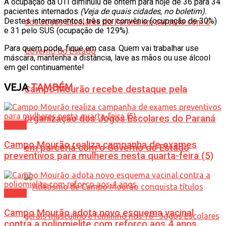
A ocupação da UTI diminuiu de ontem para hoje de 36 para 34
pacientes internados
(Veja de quais cidades, no boletim).
Destes internamentos, três por convênio (ocupação de 30%)
e 31 pelo SUS (ocupação de 129%).
Para quem pode, fique em casa. Quem vai trabalhar use
máscara, mantenha a distância, lave as mãos ou use álcool
em gel continuamente!
VEJA
TAMBÉM
Campo Mourão recebe destaque pela
organização dos Jogos Escolares do Paraná
Saúde
Campo Mourão realiza campanha de exames
em parceria com o Governo do Estado
preventivos para mulheres nesta quarta-feira (5)
Saúde
Campo Mourão adota novo esquema vacinal
contra a poliomielite com reforço aos 4 anos