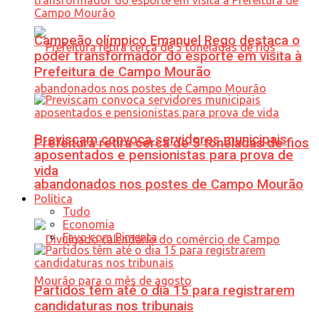
Campeão olímpico Emanuel Rego destaca o
poder transformador do esporte em visita à
Prefeitura de Campo Mourão
Previscam convoca servidores municipais
Prefeitura retira cerca de 5 toneladas de fios
aposentados e pensionistas para prova de
vida
abandonados nos postes de Campo Mourão
Política
Tudo
Economia
Favo com Pimenta
Partidos têm até o dia 15 para registrarem
candidaturas nos tribunais