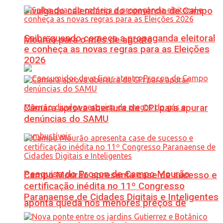
Divulgado calendário do comércio de Campo
Saiba quando começa a propaganda eleitoral
Mourão para o mês de agosto
e conheça as novas regras para as Eleições
2026
Câmara aprova abertura de CPI para apurar
denúncias do SAMU
Pesquisa do Procon de Campo Mourão
Campo Mourão apresenta case de sucesso e
certificação inédita no 11º Congresso
Paranaense de Cidades Digitais e Inteligentes
aponta queda nos menores preços de