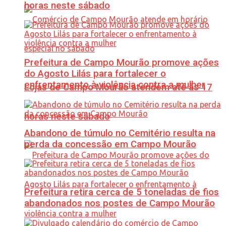
horas neste sábado
Prefeitura de Campo Mourão promove ações
do Agosto Lilás para fortalecer o
enfrentamento à violência contra a mulher
Lojas de Campo Mourão atendem até às 17
horas neste sábado
Abandono de túmulo no Cemitério resulta na
perda da concessão em Campo Mourão
Prefeitura retira cerca de 5 toneladas de fios
abandonados nos postes de Campo Mourão