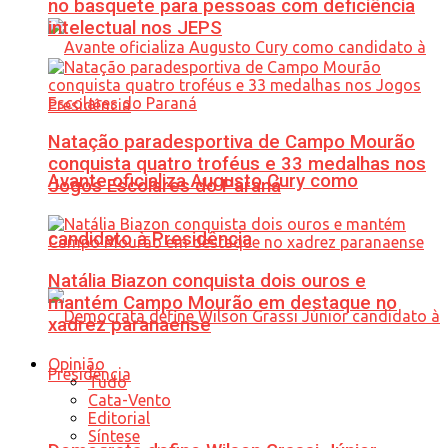
no basquete para pessoas com deficiência
intelectual nos JEPS
Natação paradesportiva de Campo Mourão
conquista quatro troféus e 33 medalhas nos
Avante oficializa Augusto Cury como
Jogos Escolares do Paraná
candidato à Presidência
Natália Biazon conquista dois ouros e
mantém Campo Mourão em destaque no
xadrez paranaense
Opinião
Tudo
Cata-Vento
Editorial
Síntese