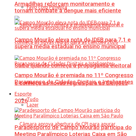
Armadilhas reforçam monitoramento e
Favo com Pimenta
tornam combate à dengue mais eficiente
Campo Mourão eleva nota do IDEB para 7,1 e
supera média estadual no ensino municipal
Saiba quando começa a propaganda eleitoral
Campo Mourão é premiada no 11º Congresso
Paranaense de Cidades Digitais e Inteligentes
e conheça as novas regras para as Eleições
Esporte
Tudo
2026
Lazer
Paradesporto de Campo Mourão participa do
Meeting Paralímpico Loterias Caixa em São