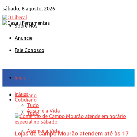
sábado, 8 agosto, 2026
Sobre Nós
Anuncie
Fale Conosco
Início
Início
Cotidiano
Cotidiano
Tudo
Assim é a Vida
Tudo
Assim é a Vida
Lojas de Campo Mourão atendem até às 17