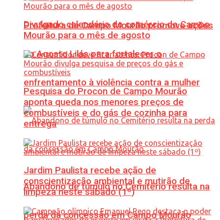
Divulgado calendário do comércio de Campo
Prefeitura de Campo Mourão promove ações
Mourão para o mês de agosto
do Agosto Lilás para fortalecer o
enfrentamento à violência contra a mulher
Pesquisa do Procon de Campo Mourão
aponta queda nos menores preços de
combustíveis e do gás de cozinha para
entrega
Jardim Paulista recebe ação de
conscientização ambiental e mutirão de
Abandono de túmulo no Cemitério resulta na
limpeza neste sábado (1º)
perda da concessão em Campo Mourão