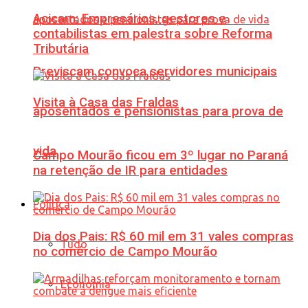
Acicam: Empresários, gestores e
contabilistas em palestra sobre Reforma
Tributária
Previscam convoca servidores municipais
Visita à Casa das Fraldas
aposentados e pensionistas para prova de
vida
Campo Mourão ficou em 3º lugar no Paraná
na retenção de IR para entidades
Política
Dia dos Pais: R$ 60 mil em 31 vales compras
Tudo
no comércio de Campo Mourão
Economia