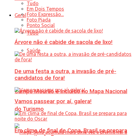
Tudo
Em Dois Tempos
Foto Expressão...
Geral
Foto Piada
Ponto Social
Tudo
Árvore não é cabide de sacola de lixo!
Saúde
De uma festa a outra, a invasão de pré-
candidatos de fora!
Campo Mourão é incluído no Mapa Nacional
Vamos passear por aí, galera!
do Turismo
Em clima de final de Copa, Brasil se prepara