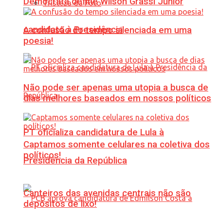
Democrata define Wilson Grassi Júnior
Tristeza da Foto
candidato à Presidência
A confusão do tempo silenciada em uma
poesia!
Não pode ser apenas uma utopia a busca de
dias melhores baseados em nossos políticos
PT oficializa candidatura de Lula à
Captamos somente celulares na coletiva dos
políticos!
Presidência da República
Canteiros das avenidas centrais não são
depósitos de lixo!