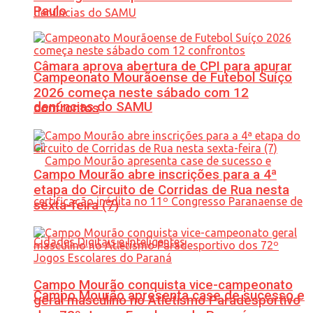
Paulo
Câmara aprova abertura de CPI para apurar
Campeonato Mourãoense de Futebol Suíço
2026 começa neste sábado com 12
denúncias do SAMU
confrontos
Campo Mourão abre inscrições para a 4ª
etapa do Circuito de Corridas de Rua nesta
sexta-feira (7)
Campo Mourão conquista vice-campeonato
Campo Mourão apresenta case de sucesso e
geral masculino no Atletismo Paradesportivo