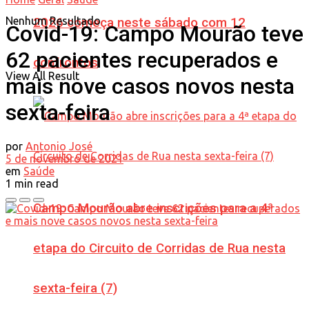
Nenhum Resultado
2026 começa neste sábado com 12
Covid-19: Campo Mourão teve
62 pacientes recuperados e
confrontos
View All Result
mais nove casos novos nesta
sexta-feira
por
Antonio José
5 de novembro de 2021
em
Saúde
1 min read
Campo Mourão abre inscrições para a 4ª
etapa do Circuito de Corridas de Rua nesta
sexta-feira (7)