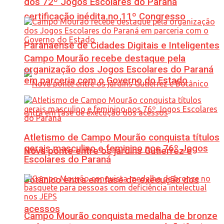
dos 72º Jogos Escolares do Paraná
certificação inédita no 11º Congresso
Paranaense de Cidades Digitais e Inteligentes
Campo Mourão recebe destaque pela
organização dos Jogos Escolares do Paraná
em parceria com o Governo do Estado
Atletismo de Campo Mourão conquista títulos
gerais masculino e feminino nos 76º Jogos
Nova ponte entre os jardins Gutierrez e
Escolares do Paraná
Botânico entra em fase de execução dos
acessos
Campo Mourão conquista medalha de bronze