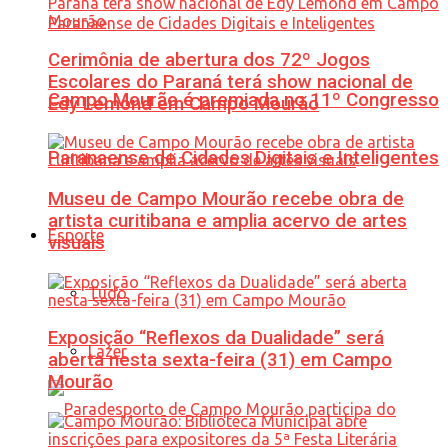
Cerimônia de abertura dos 72º Jogos
Escolares do Paraná terá show nacional de
Campo Mourão é premiada no 11º Congresso
Edy Lemond em Campo Mourão
Paranaense de Cidades Digitais e Inteligentes
Museu de Campo Mourão recebe obra de
artista curitibana e amplia acervo de artes
Esporte
visuais
Tudo
Exposição “Reflexos da Dualidade” será
Lazer
aberta nesta sexta-feira (31) em Campo
Mourão