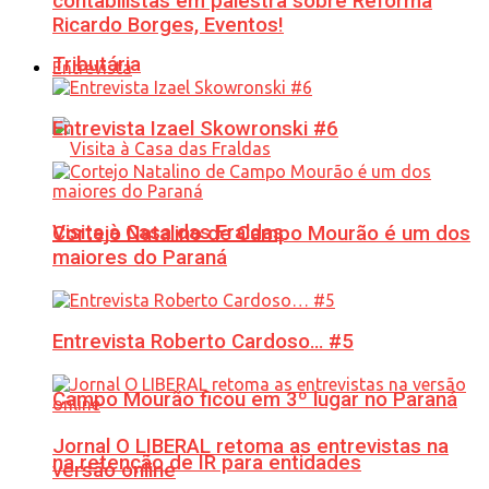
contabilistas em palestra sobre Reforma
Ricardo Borges, Eventos!
Tributária
Entrevista
Entrevista Izael Skowronski #6
Visita à Casa das Fraldas
Cortejo Natalino de Campo Mourão é um dos
maiores do Paraná
Entrevista Roberto Cardoso… #5
Campo Mourão ficou em 3º lugar no Paraná
Jornal O LIBERAL retoma as entrevistas na
na retenção de IR para entidades
versão online