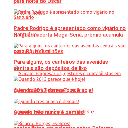
para noite do Oscar
Padre Rodrigo é apresentado como vigário no
Santuário
Ninguém acerta Mega-Sena; prêmio acumula
para R$ 165 milhões
Para alguns, os canteiros das avenidas
centrais são depósitos de lixo
Quando 2013 parece que é hoje!
Acicam: Empresários, gestores e
Quando três nunca é demais!