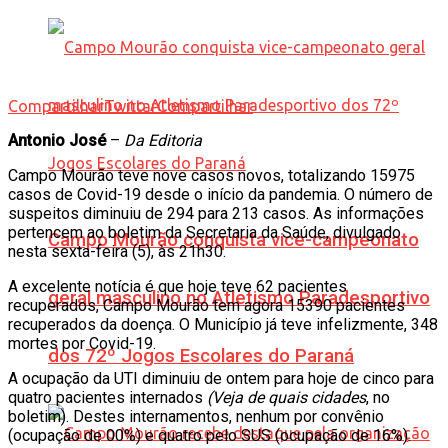
Compartilhar
Twittar
Compartilhar
Antonio José
–
Da Editoria
Campo Mourão teve nove casos novos, totalizando 15975
casos de Covid-19 desde o início da pandemia. O número de
suspeitos diminuiu de 294 para 213 casos. As informações
pertencem ao boletim da Secretaria da Saúde, divulgado
Campo Mourão conquista vice-campeonato
nesta sexta-feira (5), às 21h30.
A excelente notícia é que hoje teve 62 pacientes
geral masculino no Atletismo Paradesportivo
recuperados, Campo Mourão tem agora 15390 pacientes
recuperados da doença. O Município já teve infelizmente, 348
mortes por Covid-19.
dos 72º Jogos Escolares do Paraná
A ocupação da UTI diminuiu de ontem para hoje de cinco para
quatro pacientes internados
(Veja de quais cidades
, no
boletim). Destes internamentos, nenhum por convênio
(ocupação de 00%) e quatro pelo SUS (ocupação de 16%).