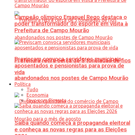
Campeão olímpico Emanuel Rego destaca o
poder transformador do esporte em visita à
Prefeitura de Campo Mourão
Previscam convoca servidores municipais
Prefeitura retira cerca de 5 toneladas de fios
aposentados e pensionistas para prova de
vida
abandonados nos postes de Campo Mourão
Política
Tudo
Economia
Favo com Pimenta
Saiba quando começa a propaganda eleitoral
e conheça as novas regras para as Eleições