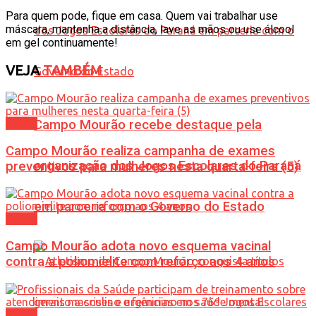
Para quem pode, fique em casa. Quem vai trabalhar use
máscara, mantenha a distância, lave as mãos ou use álcool
em gel continuamente!
VEJA
TAMBÉM
Saúde
Campo Mourão recebe destaque pela
Campo Mourão realiza campanha de exames
organização dos Jogos Escolares do Paraná
preventivos para mulheres nesta quarta-feira (5)
em parceria com o Governo do Estado
Saúde
Campo Mourão adota novo esquema vacinal
contra a poliomielite com reforço aos 4 anos
Saúde