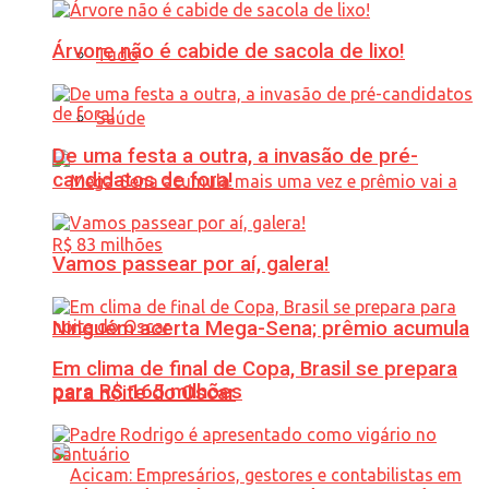
Árvore não é cabide de sacola de lixo!
Tudo
Saúde
De uma festa a outra, a invasão de pré-
candidatos de fora!
Vamos passear por aí, galera!
Ninguém acerta Mega-Sena; prêmio acumula
Em clima de final de Copa, Brasil se prepara
para R$ 165 milhões
para noite do Oscar