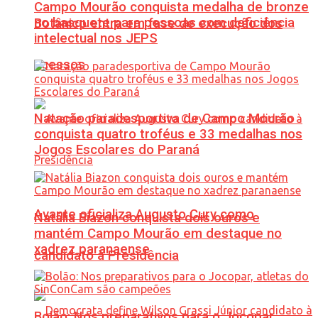
Campo Mourão conquista medalha de bronze
no basquete para pessoas com deficiência
Botânico entra em fase de execução dos
intelectual nos JEPS
acessos
Natação paradesportiva de Campo Mourão
conquista quatro troféus e 33 medalhas nos
Jogos Escolares do Paraná
Avante oficializa Augusto Cury como
Natália Biazon conquista dois ouros e
mantém Campo Mourão em destaque no
xadrez paranaense
candidato à Presidência
Bolão: Nos preparativos para o Jocopar,