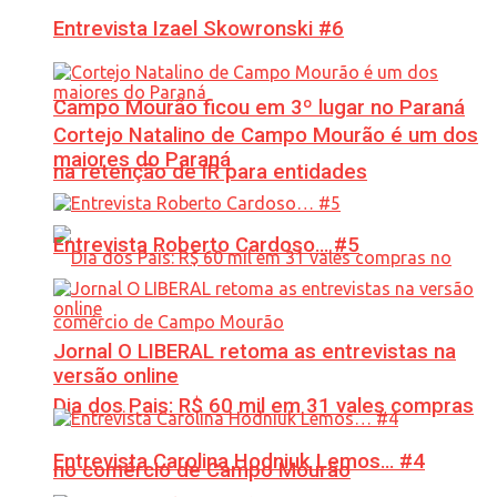
Entrevista Izael Skowronski #6
Campo Mourão ficou em 3º lugar no Paraná
Cortejo Natalino de Campo Mourão é um dos
maiores do Paraná
na retenção de IR para entidades
Entrevista Roberto Cardoso… #5
Jornal O LIBERAL retoma as entrevistas na
versão online
Dia dos Pais: R$ 60 mil em 31 vales compras
Entrevista Carolina Hodniuk Lemos… #4
no comércio de Campo Mourão