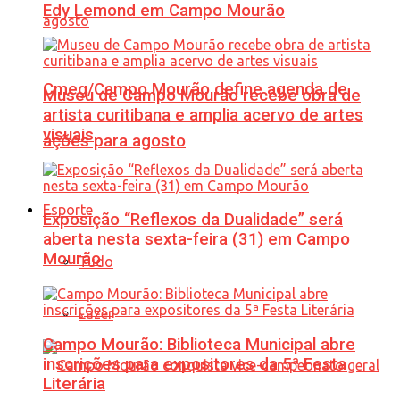
Edy Lemond em Campo Mourão
Cmeg/Campo Mourão define agenda de
Museu de Campo Mourão recebe obra de
artista curitibana e amplia acervo de artes
visuais
ações para agosto
Esporte
Exposição “Reflexos da Dualidade” será
aberta nesta sexta-feira (31) em Campo
Mourão
Tudo
Lazer
Campo Mourão: Biblioteca Municipal abre
inscrições para expositores da 5ª Festa
Literária