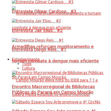
Entrevista Gilmar Cardoso… #3
Entrevista Jair Elias… #2
Armadilhas reforçam monitoramento e
Entrevista Diego Reis… #1
Entretenimento
tornam combate à dengue mais eficiente
Tudo
Cultura
Encontro Macrorregional de Bibliotecas
Públicas do Paraná em Campo Mourão