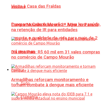
Visita à Casa das Fraldas
Programa Campo Mourão + Ativa leva saúde,
Campo Mourão ficou em 3º lugar no Paraná
na retenção de IR para entidades
esporte e qualidade de vida para mais de 2
mil pessoas
Dia dos Pais: R$ 60 mil em 31 vales compras
no comércio de Campo Mourão
Política
Armadilhas reforçam monitoramento e
Tudo
tornam combate à dengue mais eficiente
Economia