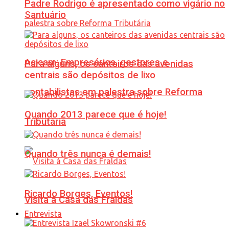
Padre Rodrigo é apresentado como vigário no
Santuário
Acicam: Empresários, gestores e
Para alguns, os canteiros das avenidas
centrais são depósitos de lixo
contabilistas em palestra sobre Reforma
Quando 2013 parece que é hoje!
Tributária
Quando três nunca é demais!
Ricardo Borges, Eventos!
Visita à Casa das Fraldas
Entrevista