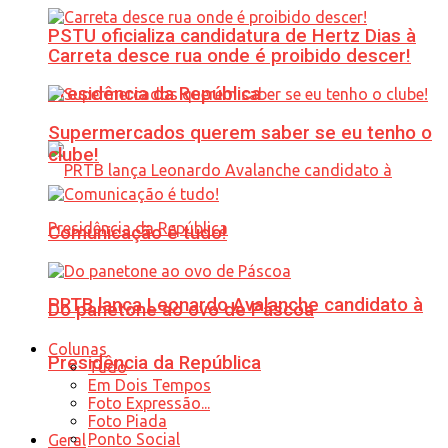
PSTU oficializa candidatura de Hertz Dias à
Carreta desce rua onde é proibido descer!
Presidência da República
Supermercados querem saber se eu tenho o
clube!
Comunicação é tudo!
PRTB lança Leonardo Avalanche candidato à
Do panetone ao ovo de Páscoa
Colunas
Presidência da República
Tudo
Em Dois Tempos
Foto Expressão...
Foto Piada
Ponto Social
Geral