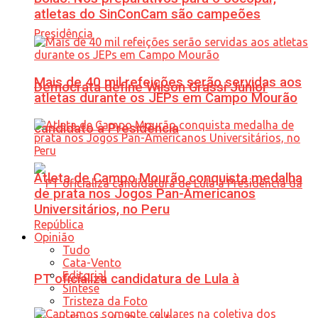
atletas do SinConCam são campeões
Mais de 40 mil refeições serão servidas aos
Democrata define Wilson Grassi Júnior
atletas durante os JEPs em Campo Mourão
candidato à Presidência
Atleta de Campo Mourão conquista medalha
de prata nos Jogos Pan-Americanos
Universitários, no Peru
Opinião
Tudo
Cata-Vento
Editorial
PT oficializa candidatura de Lula à
Síntese
Tristeza da Foto