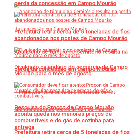
perda da concessão em Campo Mourão
Prefeitura retira cerca de 5 toneladas de fios
abandonados nos postes de Campo Mourão
Abandono de túmulo no Cemitério resulta na
Divulgado calendário do comércio de Campo
perda da concessão em Campo Mourão
Mourão para o mês de agosto
Pesquisa do Procon de Campo Mourão
aponta queda nos menores preços de
combustíveis e do gás de cozinha para
entrega
Prefeitura retira cerca de 5 toneladas de fios