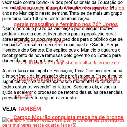
vacinação contra Covid-19 dos profissionais da Educação do
Atletismo de Campo Mourão conquista títulos
ensino básico, superior e profissionalizante acima de 18
anos no Município nesta semana. Trata-se de mais um grupo
prioritário com 100 por cento de imunização.
gerais masculino e feminino nos 76º Jogos
“Quem perdeu o prazo da vacinação por qualquer motivo,
poderá ir no dia que estiver aberta para a população geral,
apresentando os documentos pedidos para o público que se
Escolares do Paraná
enquadra”, ressalta o secretário municipal de Saúde, Sérgio
Henrique dos Santos. Ele explica que o Município aguarda o
recebimento de nova remessa pelo governo do Estado para
dar continuidade por faixa etária.
A secretária municipal de Educação, Tânia Caetano, destacou
a importância da imunização dos profissionais. “Isso é muito
significativo, uma esperança nesse momento tão tenso que
todos estamos vivendo”, enfatizou. Segundo ela, a vacina
ajuda a acelerar o processo de retorno das aulas presenciais,
previsto para este segundo semestre.
VEJA
TAMBÉM
Campo Mourão conquista medalha de bronze