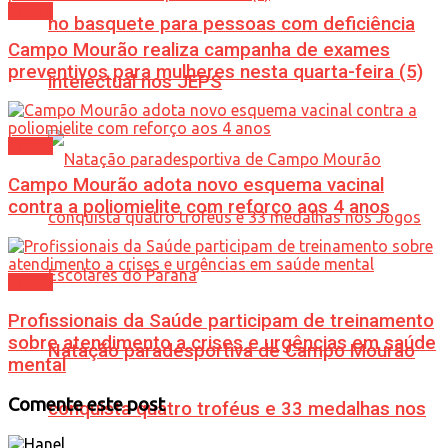
Saúde
no basquete para pessoas com deficiência
Campo Mourão realiza campanha de exames
preventivos para mulheres nesta quarta-feira (5)
intelectual nos JEPS
Saúde
Campo Mourão adota novo esquema vacinal
contra a poliomielite com reforço aos 4 anos
Saúde
Profissionais da Saúde participam de treinamento
sobre atendimento a crises e urgências em saúde
Natação paradesportiva de Campo Mourão
mental
Comente este post
conquista quatro troféus e 33 medalhas nos