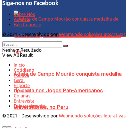
Siga-nos no Facebook
Sobre Nós
Anuncie
Fale Conosco
© 2021 - Desenvolvido por
Webmundo soluções Interativas
Nenhum Resultado
View All Result
Início
Cotidiano
Atleta de Campo Mourão conquista medalha
Política
Geral
Esporte
de prata nos Jogos Pan-Americanos
Opinião
Colunas
Entrevista
Entretenimento
Universitários, no Peru
© 2021 - Desenvolvido por
Webmundo soluções Interativas