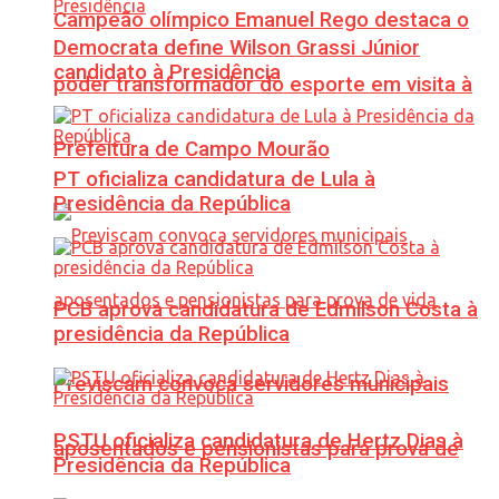
Campeão olímpico Emanuel Rego destaca o
Democrata define Wilson Grassi Júnior
candidato à Presidência
poder transformador do esporte em visita à
Prefeitura de Campo Mourão
PT oficializa candidatura de Lula à
Presidência da República
PCB aprova candidatura de Edmilson Costa à
presidência da República
Previscam convoca servidores municipais
PSTU oficializa candidatura de Hertz Dias à
aposentados e pensionistas para prova de
Presidência da República