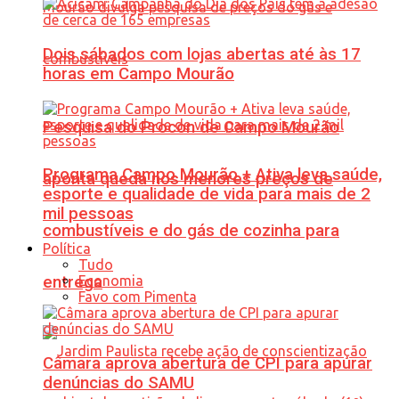
Dois sábados com lojas abertas até às 17
horas em Campo Mourão
Pesquisa do Procon de Campo Mourão
Programa Campo Mourão + Ativa leva saúde,
aponta queda nos menores preços de
esporte e qualidade de vida para mais de 2
mil pessoas
combustíveis e do gás de cozinha para
Política
Tudo
Economia
entrega
Favo com Pimenta
Câmara aprova abertura de CPI para apurar
denúncias do SAMU