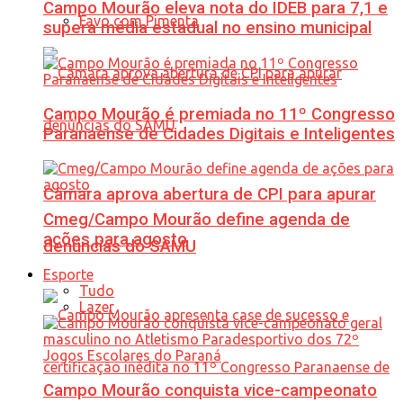
Campo Mourão eleva nota do IDEB para 7,1 e
Favo com Pimenta
supera média estadual no ensino municipal
Campo Mourão é premiada no 11º Congresso
Paranaense de Cidades Digitais e Inteligentes
Câmara aprova abertura de CPI para apurar
Cmeg/Campo Mourão define agenda de
ações para agosto
denúncias do SAMU
Esporte
Tudo
Lazer
Campo Mourão conquista vice-campeonato