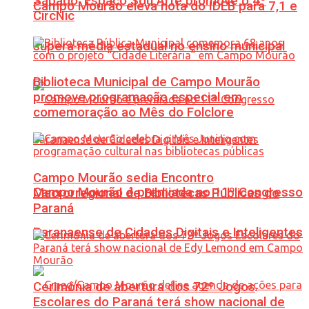
Sábado: Espaço Sou Arte promove o 4º
Campo Mourão eleva nota do IDEB para 7,1 e
CircNic
supera média estadual no ensino municipal
Biblioteca Municipal de Campo Mourão
promove programação especial em
comemoração ao Mês do Folclore
Campo Mourão sedia Encontro
Campo Mourão é premiada no 11º Congresso
Macrorregional de Bibliotecas Públicas do
Paraná
Paranaense de Cidades Digitais e Inteligentes
Cerimônia de abertura dos 72º Jogos
Escolares do Paraná terá show nacional de