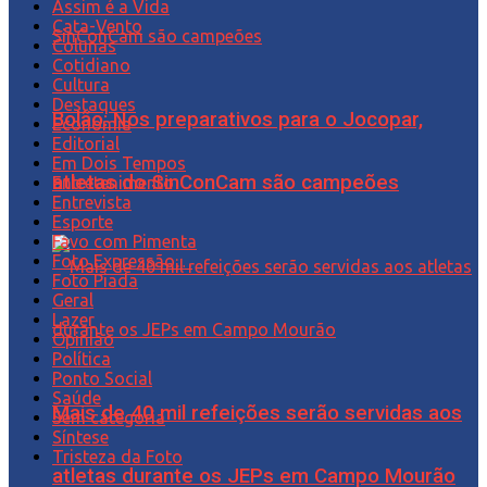
Assim é a Vida
Cata-Vento
Colunas
Cotidiano
Cultura
Destaques
Bolão: Nos preparativos para o Jocopar,
Economia
Editorial
Em Dois Tempos
atletas do SinConCam são campeões
Entretenimento
Entrevista
Esporte
Favo com Pimenta
Foto Expressão…
Foto Piada
Geral
Lazer
Opinião
Política
Ponto Social
Saúde
Mais de 40 mil refeições serão servidas aos
Sem categoria
Síntese
Tristeza da Foto
atletas durante os JEPs em Campo Mourão