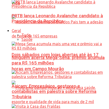
vida
PRTB lança Leonardo Avalanche candidato à
Presidência da República
Geral
Tudo
Saúde
Dois sábados com lojas abertas até às 17
Ninguém acerta Mega-Sena; prêmio acumula
para R$ 165 milhões
horas em Campo Mourão
Acicam: Empresários, gestores e
contabilistas em palestra sobre Reforma
Tributária