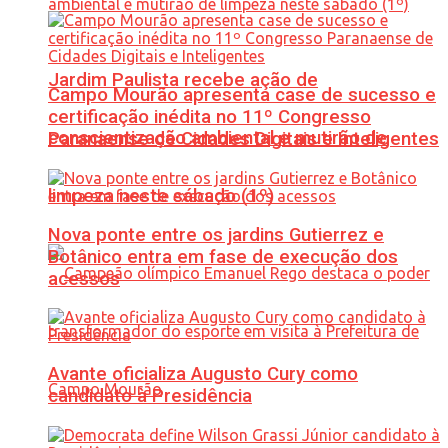
Jardim Paulista recebe ação de
Campo Mourão apresenta case de sucesso e
certificação inédita no 11º Congresso
conscientização ambiental e mutirão de
Paranaense de Cidades Digitais e Inteligentes
limpeza neste sábado (1º)
Nova ponte entre os jardins Gutierrez e
Botânico entra em fase de execução dos
acessos
Avante oficializa Augusto Cury como
candidato à Presidência