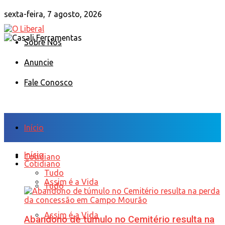
sexta-feira, 7 agosto, 2026
Sobre Nós
Anuncie
Fale Conosco
Início
Início
Cotidiano
Cotidiano
Tudo
Assim é a Vida
Tudo
Assim é a Vida
Abandono de túmulo no Cemitério resulta na