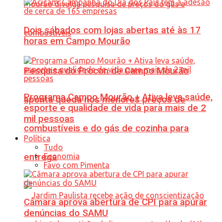
Dois sábados com lojas abertas até às 17
horas em Campo Mourão
Pesquisa do Procon de Campo Mourão
Programa Campo Mourão + Ativa leva saúde,
aponta queda nos menores preços de
esporte e qualidade de vida para mais de 2
mil pessoas
combustíveis e do gás de cozinha para
Política
Tudo
Economia
entrega
Favo com Pimenta
Câmara aprova abertura de CPI para apurar
denúncias do SAMU