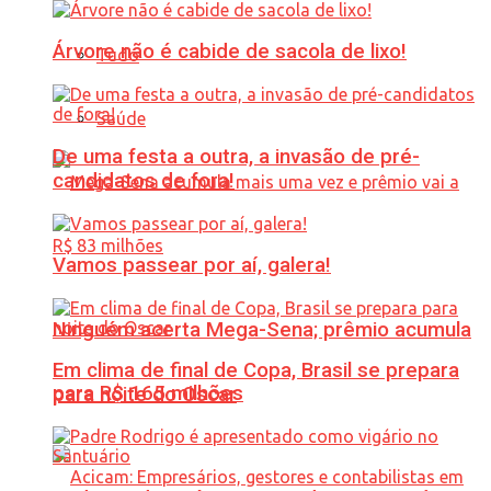
Árvore não é cabide de sacola de lixo!
Tudo
Saúde
De uma festa a outra, a invasão de pré-
candidatos de fora!
Vamos passear por aí, galera!
Ninguém acerta Mega-Sena; prêmio acumula
Em clima de final de Copa, Brasil se prepara
para R$ 165 milhões
para noite do Oscar