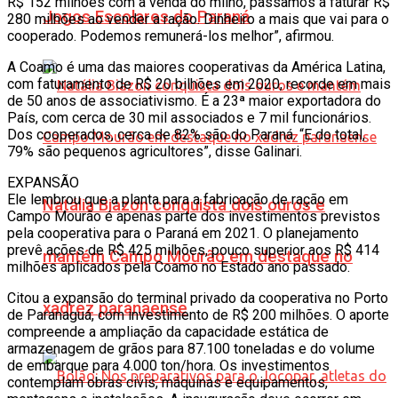
R$ 152 milhões com a venda do milho, passamos a faturar R$
Jogos Escolares do Paraná
280 milhões ao vender a ração. Dinheiro a mais que vai para o
cooperado. Podemos remunerá-los melhor”, afirmou.
A Coamo é uma das maiores cooperativas da América Latina,
com faturamento de R$ 20 bilhões em 2020, recorde em mais
de 50 anos de associativismo. É a 23ª maior exportadora do
País, com cerca de 30 mil associados e 7 mil funcionários.
Dos cooperados, cerca de 82% são do Paraná. “E do total,
79% são pequenos agricultores”, disse Galinari.
EXPANSÃO
Ele lembrou que a planta para a fabricação de ração em
Natália Biazon conquista dois ouros e
Campo Mourão é apenas parte dos investimentos previstos
pela cooperativa para o Paraná em 2021. O planejamento
prevê ações de R$ 425 milhões, pouco superior aos R$ 414
mantém Campo Mourão em destaque no
milhões aplicados pela Coamo no Estado ano passado.
Citou a expansão do terminal privado da cooperativa no Porto
xadrez paranaense
de Paranaguá, com investimento de R$ 200 milhões. O aporte
compreende a ampliação da capacidade estática de
armazenagem de grãos para 87.100 toneladas e do volume
de embarque para 4.000 ton/hora. Os investimentos
contemplam obras civis, máquinas e equipamentos,