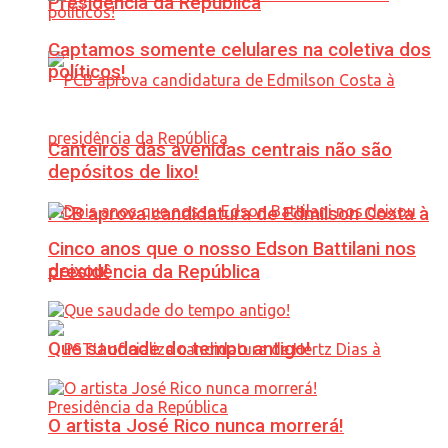
Presidência da República
Captamos somente celulares na coletiva dos
políticos!
Canteiros das avenidas centrais não são
depósitos de lixo!
PCB aprova candidatura de Edmilson Costa à
Cinco anos que o nosso Edson Battilani nos
deixou!
presidência da República
Que saudade do tempo antigo!
O artista José Rico nunca morrerá!