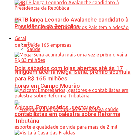
vida
PRTB lança Leonardo Avalanche candidato à
Presidência da República
Geral
Tudo
Saúde
Dois sábados com lojas abertas até às 17
Ninguém acerta Mega-Sena; prêmio acumula
para R$ 165 milhões
horas em Campo Mourão
Acicam: Empresários, gestores e
contabilistas em palestra sobre Reforma
Tributária