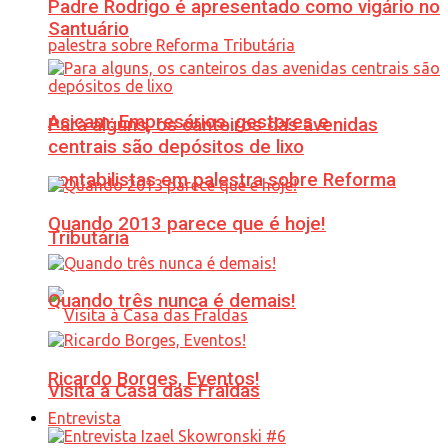
Padre Rodrigo é apresentado como vigário no
Santuário
Acicam: Empresários, gestores e
Para alguns, os canteiros das avenidas
centrais são depósitos de lixo
contabilistas em palestra sobre Reforma
Quando 2013 parece que é hoje!
Tributária
Quando três nunca é demais!
Ricardo Borges, Eventos!
Visita à Casa das Fraldas
Entrevista