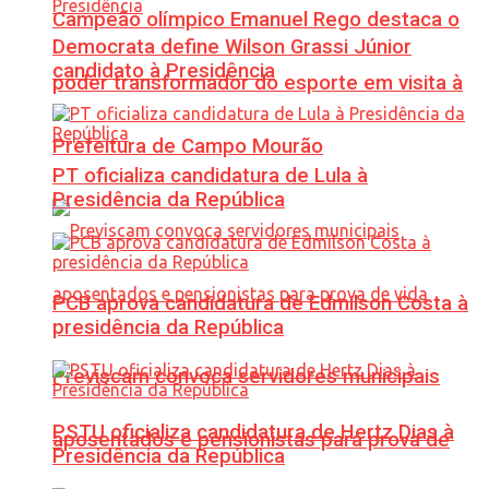
Campeão olímpico Emanuel Rego destaca o
Democrata define Wilson Grassi Júnior
candidato à Presidência
poder transformador do esporte em visita à
Prefeitura de Campo Mourão
PT oficializa candidatura de Lula à
Presidência da República
PCB aprova candidatura de Edmilson Costa à
presidência da República
Previscam convoca servidores municipais
PSTU oficializa candidatura de Hertz Dias à
aposentados e pensionistas para prova de
Presidência da República