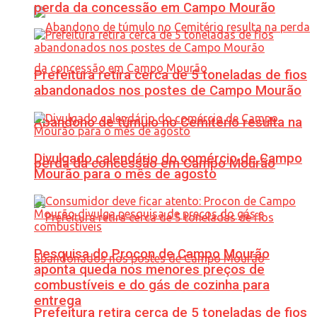
perda da concessão em Campo Mourão
Prefeitura retira cerca de 5 toneladas de fios
abandonados nos postes de Campo Mourão
Abandono de túmulo no Cemitério resulta na
Divulgado calendário do comércio de Campo
perda da concessão em Campo Mourão
Mourão para o mês de agosto
Pesquisa do Procon de Campo Mourão
aponta queda nos menores preços de
combustíveis e do gás de cozinha para
entrega
Prefeitura retira cerca de 5 toneladas de fios