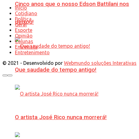
Cinco anos que o nosso Edson Battilani nos
Início
Cotidiano
Política
deixou!
Geral
Esporte
Opinião
Colunas
Entrevista
Entretenimento
© 2021 - Desenvolvido por
Webmundo soluções Interativas
Que saudade do tempo antigo!
O artista José Rico nunca morrerá!