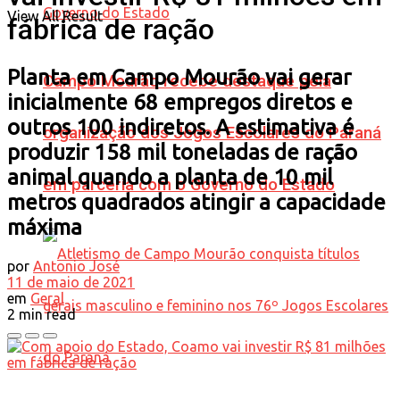
View All Result
fábrica de ração
Planta em Campo Mourão vai gerar
Campo Mourão recebe destaque pela
inicialmente 68 empregos diretos e
outros 100 indiretos. A estimativa é
organização dos Jogos Escolares do Paraná
produzir 158 mil toneladas de ração
animal quando a planta de 10 mil
em parceria com o Governo do Estado
metros quadrados atingir a capacidade
máxima
por
Antonio José
11 de maio de 2021
em
Geral
2 min read