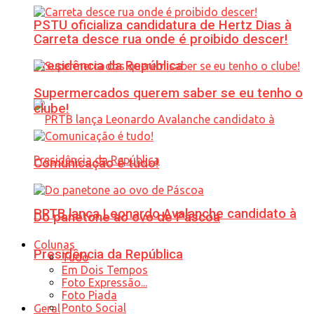
PSTU oficializa candidatura de Hertz Dias à
Carreta desce rua onde é proibido descer!
Presidência da República
Supermercados querem saber se eu tenho o
clube!
Comunicação é tudo!
PRTB lança Leonardo Avalanche candidato à
Do panetone ao ovo de Páscoa
Colunas
Presidência da República
Tudo
Em Dois Tempos
Foto Expressão...
Foto Piada
Ponto Social
Geral