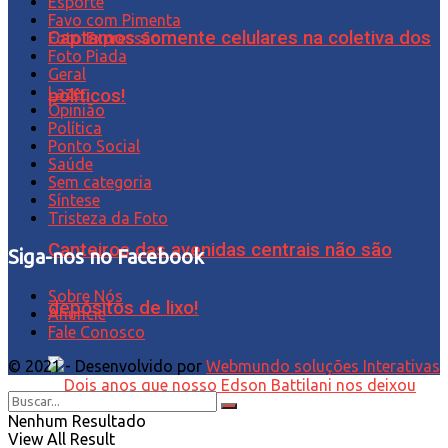
Esporte
Favo com Pimenta
Captamos somente celulares na coletiva dos
Foto Expressão…
Foto Piada
Geral
Lazer
políticos!
Opinião
Política
Ponto Social
Saúde
Sem categoria
Síntese
Tristeza da Foto
Canteiros das avenidas centrais não são
Siga-nos no Facebook
Sobre Nós
depósitos de lixo!
Anuncie
Fale Conosco
© 2021 - Desenvolvido por
Webmundo soluções Interativas
Nenhum Resultado
View All Result