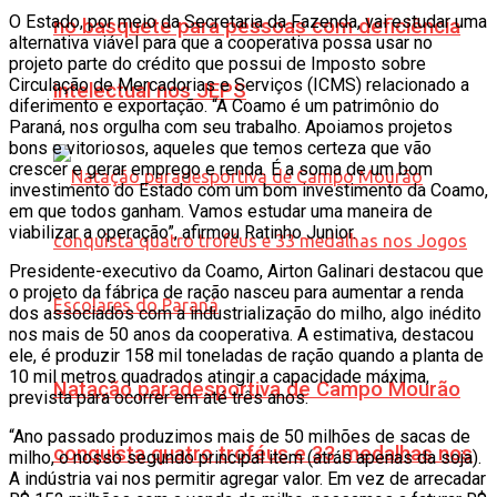
O Estado, por meio da Secretaria da Fazenda, vai estudar uma
no basquete para pessoas com deficiência
alternativa viável para que a cooperativa possa usar no
projeto parte do crédito que possui de Imposto sobre
Circulação de Mercadorias e Serviços (ICMS) relacionado a
intelectual nos JEPS
diferimento e exportação. “A Coamo é um patrimônio do
Paraná, nos orgulha com seu trabalho. Apoiamos projetos
bons e vitoriosos, aqueles que temos certeza que vão
crescer e gerar emprego e renda. É a soma de um bom
investimento do Estado com um bom investimento da Coamo,
em que todos ganham. Vamos estudar uma maneira de
viabilizar a operação”, afirmou Ratinho Junior.
Presidente-executivo da Coamo, Airton Galinari destacou que
o projeto da fábrica de ração nasceu para aumentar a renda
dos associados com a industrialização do milho, algo inédito
nos mais de 50 anos da cooperativa. A estimativa, destacou
ele, é produzir 158 mil toneladas de ração quando a planta de
10 mil metros quadrados atingir a capacidade máxima,
Natação paradesportiva de Campo Mourão
prevista para ocorrer em até três anos.
“Ano passado produzimos mais de 50 milhões de sacas de
conquista quatro troféus e 33 medalhas nos
milho, o nosso segundo principal item (atrás apenas da soja).
A indústria vai nos permitir agregar valor. Em vez de arrecadar