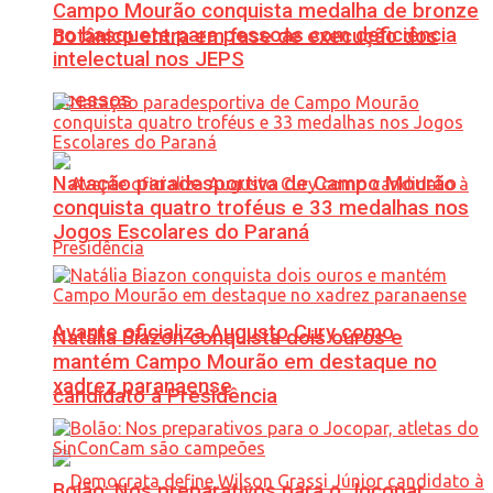
Campo Mourão conquista medalha de bronze
no basquete para pessoas com deficiência
Botânico entra em fase de execução dos
intelectual nos JEPS
acessos
Natação paradesportiva de Campo Mourão
conquista quatro troféus e 33 medalhas nos
Jogos Escolares do Paraná
Avante oficializa Augusto Cury como
Natália Biazon conquista dois ouros e
mantém Campo Mourão em destaque no
xadrez paranaense
candidato à Presidência
Bolão: Nos preparativos para o Jocopar,