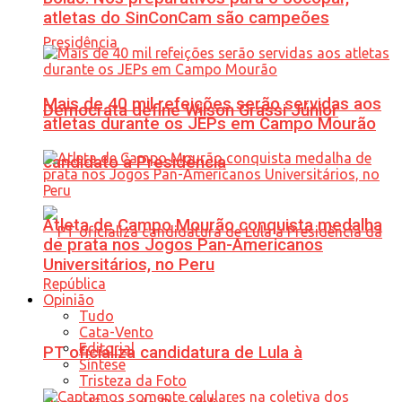
atletas do SinConCam são campeões
Mais de 40 mil refeições serão servidas aos
Democrata define Wilson Grassi Júnior
atletas durante os JEPs em Campo Mourão
candidato à Presidência
Atleta de Campo Mourão conquista medalha
de prata nos Jogos Pan-Americanos
Universitários, no Peru
Opinião
Tudo
Cata-Vento
Editorial
PT oficializa candidatura de Lula à
Síntese
Tristeza da Foto