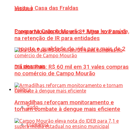
Visita à Casa das Fraldas
Programa Campo Mourão + Ativa leva saúde,
Campo Mourão ficou em 3º lugar no Paraná
na retenção de IR para entidades
esporte e qualidade de vida para mais de 2
mil pessoas
Dia dos Pais: R$ 60 mil em 31 vales compras
no comércio de Campo Mourão
Política
Armadilhas reforçam monitoramento e
Tudo
tornam combate à dengue mais eficiente
Economia