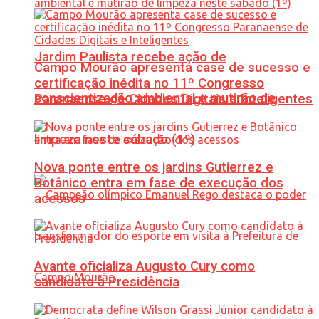
Jardim Paulista recebe ação de
Campo Mourão apresenta case de sucesso e
certificação inédita no 11º Congresso
conscientização ambiental e mutirão de
Paranaense de Cidades Digitais e Inteligentes
limpeza neste sábado (1º)
Nova ponte entre os jardins Gutierrez e
Botânico entra em fase de execução dos
acessos
Avante oficializa Augusto Cury como
candidato à Presidência