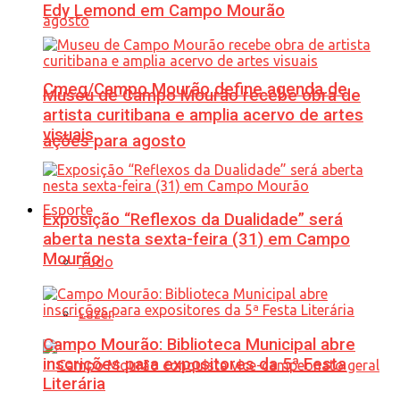
Edy Lemond em Campo Mourão
Cmeg/Campo Mourão define agenda de
Museu de Campo Mourão recebe obra de
artista curitibana e amplia acervo de artes
visuais
ações para agosto
Esporte
Exposição “Reflexos da Dualidade” será
aberta nesta sexta-feira (31) em Campo
Mourão
Tudo
Lazer
Campo Mourão: Biblioteca Municipal abre
inscrições para expositores da 5ª Festa
Literária