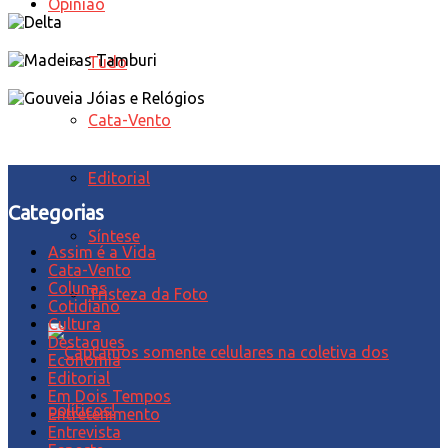
Opinião
Tudo
Cata-Vento
Editorial
Categorias
Síntese
Assim é a Vida
Cata-Vento
Colunas
Tristeza da Foto
Cotidiano
Cultura
Destaques
Economia
Editorial
Em Dois Tempos
Entretenimento
Entrevista