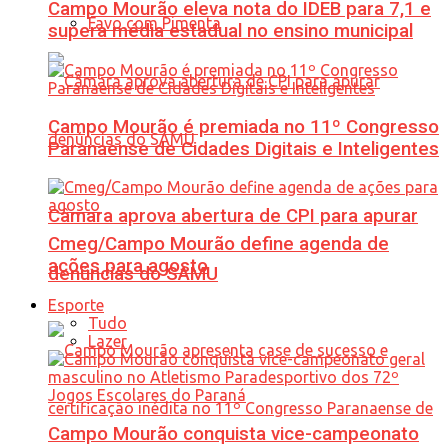
Campo Mourão eleva nota do IDEB para 7,1 e
Favo com Pimenta
supera média estadual no ensino municipal
Campo Mourão é premiada no 11º Congresso
Paranaense de Cidades Digitais e Inteligentes
Câmara aprova abertura de CPI para apurar
Cmeg/Campo Mourão define agenda de
ações para agosto
denúncias do SAMU
Esporte
Tudo
Lazer
Campo Mourão conquista vice-campeonato