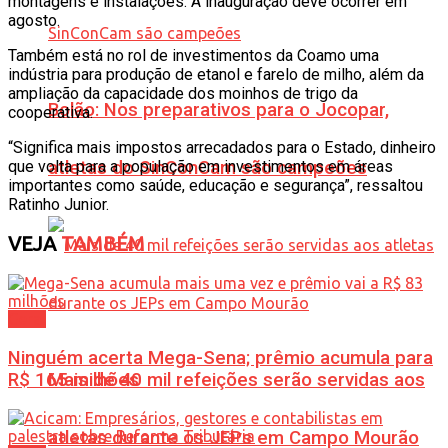
montagens e instalações. A inauguração deve ocorrer em
agosto.
Também está no rol de investimentos da Coamo uma
indústria para produção de etanol e farelo de milho, além da
ampliação da capacidade dos moinhos de trigo da
Bolão: Nos preparativos para o Jocopar,
cooperativa.
“Significa mais impostos arrecadados para o Estado, dinheiro
que volta para a população em investimentos em áreas
atletas do SinConCam são campeões
importantes como saúde, educação e segurança”, ressaltou
Ratinho Junior.
VEJA
TAMBÉM
Geral
Ninguém acerta Mega-Sena; prêmio acumula para
R$ 165 milhões
Mais de 40 mil refeições serão servidas aos
atletas durante os JEPs em Campo Mourão