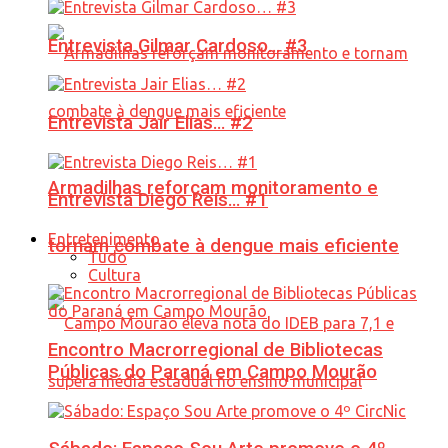
Entrevista Gilmar Cardoso… #3
Entrevista Jair Elias… #2
Armadilhas reforçam monitoramento e
Entrevista Diego Reis… #1
Entretenimento
tornam combate à dengue mais eficiente
Tudo
Cultura
Encontro Macrorregional de Bibliotecas
Públicas do Paraná em Campo Mourão