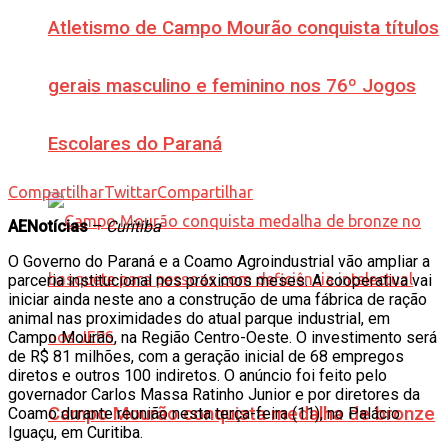
Atletismo de Campo Mourão conquista títulos
gerais masculino e feminino nos 76º Jogos
Escolares do Paraná
Compartilhar
Twittar
Compartilhar
AENotícias
–
Curitiba
O Governo do Paraná e a Coamo Agroindustrial vão ampliar a
parceria institucional nos próximos meses. A cooperativa vai
iniciar ainda neste ano a construção de uma fábrica de ração
animal nas proximidades do atual parque industrial, em
Campo Mourão, na Região Centro-Oeste. O investimento será
de R$ 81 milhões, com a geração inicial de 68 empregos
diretos e outros 100 indiretos. O anúncio foi feito pelo
governador Carlos Massa Ratinho Junior e por diretores da
Campo Mourão conquista medalha de bronze
Coamo durante reunião nesta terça-feira (11), no Palácio
Iguaçu, em Curitiba.