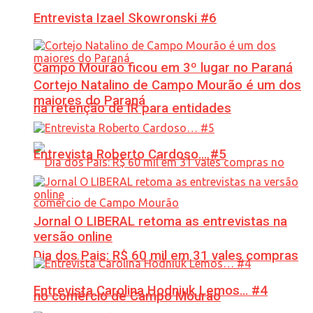
Entrevista Izael Skowronski #6
Campo Mourão ficou em 3º lugar no Paraná
Cortejo Natalino de Campo Mourão é um dos
maiores do Paraná
na retenção de IR para entidades
Entrevista Roberto Cardoso… #5
Jornal O LIBERAL retoma as entrevistas na
versão online
Dia dos Pais: R$ 60 mil em 31 vales compras
Entrevista Carolina Hodniuk Lemos… #4
no comércio de Campo Mourão