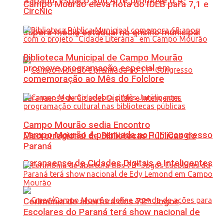
Sábado: Espaço Sou Arte promove o 4º
Campo Mourão eleva nota do IDEB para 7,1 e
CircNic
supera média estadual no ensino municipal
Biblioteca Municipal de Campo Mourão
promove programação especial em
comemoração ao Mês do Folclore
Campo Mourão sedia Encontro
Campo Mourão é premiada no 11º Congresso
Macrorregional de Bibliotecas Públicas do
Paraná
Paranaense de Cidades Digitais e Inteligentes
Cerimônia de abertura dos 72º Jogos
Escolares do Paraná terá show nacional de