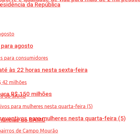
esidência da República
para agosto
té às 22 horas nesta sexta-feira
ara R$ 150 milhões
ventivos para mulheres nesta quarta-feira (5)
enúncias do SAMU