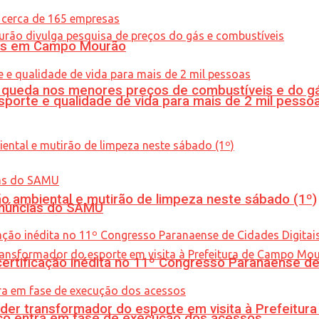
oras em Campo Mourão
queda nos menores preços de combustíveis e do gá
porte e qualidade de vida para mais de 2 mil pesso
ão ambiental e mutirão de limpeza neste sábado (1º)
enúncias do SAMU
tificação inédita no 11º Congresso Paranaense de C
er transformador do esporte em visita à Prefeitu
nico entra em fase de execução dos acessos