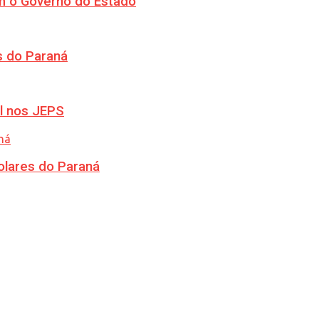
m o Governo do Estado
s do Paraná
l nos JEPS
olares do Paraná