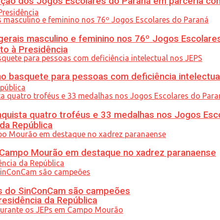
ção dos Jogos Escolares do Paraná em parceria co
gerais masculino e feminino nos 76º Jogos Escolare
to à Presidência
 basquete para pessoas com deficiência intelectua
uista quatro troféus e 33 medalhas nos Jogos Esc
 da República
ém Campo Mourão em destaque no xadrez paranaense
etas do SinConCam são campeões
residência da República