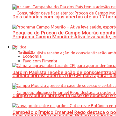
Dois sábados com lojas abertas até às 17 h
Pesquisa do Procon de Campo Mourão aponta 
Programa Campo Mourão + Ativa leva saúde, es
Política
Tudo
Economia
Favo com Pimenta
Jardim Paulista recebe ação de conscientizaç
Câmara aprova abertura de CPI para apurar d
Campo Mourão apresenta case de sucesso e cer
Campeão olímpico Emanuel Rego destaca o pod
Nova ponte entre os jardins Gutierrez e Botâ