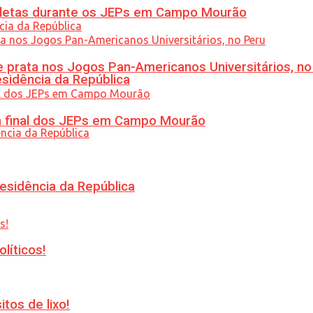
atletas durante os JEPs em Campo Mourão
 prata nos Jogos Pan-Americanos Universitários, no
esidência da República
am final dos JEPs em Campo Mourão
esidência da República
líticos!
tos de lixo!