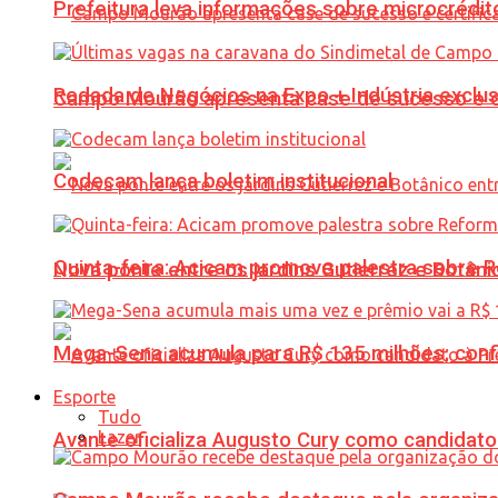
Prefeitura leva informações sobre microcrédi
Rodada de Negócios na Expo + Indústria exclu
Campo Mourão apresenta case de sucesso e cer
Codecam lança boletim institucional
Quinta-feira: Acicam promove palestra sobre R
Nova ponte entre os jardins Gutierrez e Botâ
Mega-Sena acumula para R$ 135 milhões; conf
Esporte
Tudo
Lazer
Avante oficializa Augusto Cury como candidato