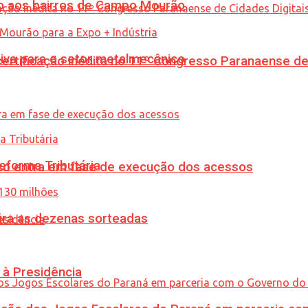
to aos bairros de Campo Mourão
siva para o setor metalmecânico
tificação inédita no 11º Congresso Paranaense de C
eforma Tributária
nico entra em fase de execução dos acessos
ira as dezenas sorteadas
 à Presidência