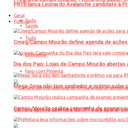
PRTB lança Leonardo Avalanche candidato à Pr
Geral
Tudo
Política
Saúde
Tudo
Cmeg/Campo Mourão define agenda de ações 
Economia
Dia dos Pais: Lojas de Campo Mourão abertas a
Favo com Pimenta
Mega-Sena não tem ganhador e prêmio sobe p
Campo Mourão realiza campanha de exames pre
Câmara aprova abertura de CPI para apurar d