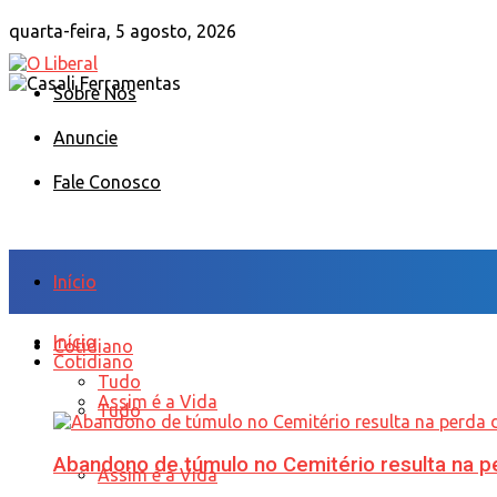
quarta-feira, 5 agosto, 2026
Sobre Nós
Anuncie
Fale Conosco
Início
Início
Cotidiano
Cotidiano
Tudo
Assim é a Vida
Tudo
Abandono de túmulo no Cemitério resulta na
Assim é a Vida