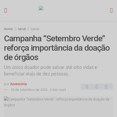
Home
Geral
Saúde
Campanha “Setembro Verde”
reforça importância da doação
de órgãos
Um único doador pode salvar até oito vidas e
beneficiar mais de dez pessoas.
por
Assessoria
10 de setembro de 2025
2 min read