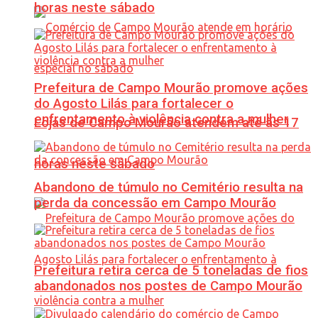
horas neste sábado
Prefeitura de Campo Mourão promove ações
do Agosto Lilás para fortalecer o
enfrentamento à violência contra a mulher
Lojas de Campo Mourão atendem até às 17
horas neste sábado
Abandono de túmulo no Cemitério resulta na
perda da concessão em Campo Mourão
Prefeitura retira cerca de 5 toneladas de fios
abandonados nos postes de Campo Mourão