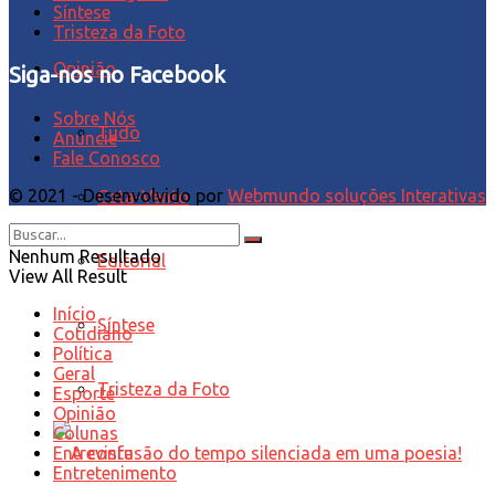
Síntese
Tristeza da Foto
Opinião
Siga-nos no Facebook
Sobre Nós
Tudo
Anuncie
Fale Conosco
© 2021 - Desenvolvido por
Webmundo soluções Interativas
Cata-Vento
Nenhum Resultado
Editorial
View All Result
Início
Síntese
Cotidiano
Política
Geral
Tristeza da Foto
Esporte
Opinião
Colunas
Entrevista
Entretenimento