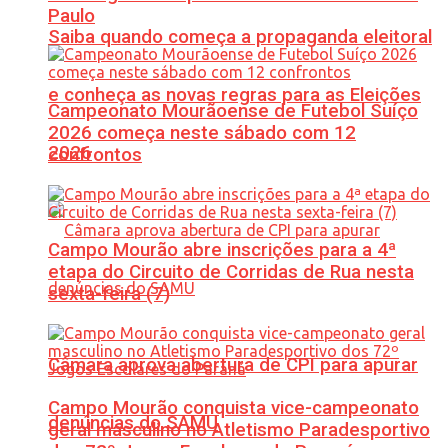
Paulo
Saiba quando começa a propaganda eleitoral
e conheça as novas regras para as Eleições
Campeonato Mourãoense de Futebol Suíço
2026 começa neste sábado com 12
2026
confrontos
Campo Mourão abre inscrições para a 4ª
etapa do Circuito de Corridas de Rua nesta
sexta-feira (7)
Câmara aprova abertura de CPI para apurar
Campo Mourão conquista vice-campeonato
denúncias do SAMU
geral masculino no Atletismo Paradesportivo