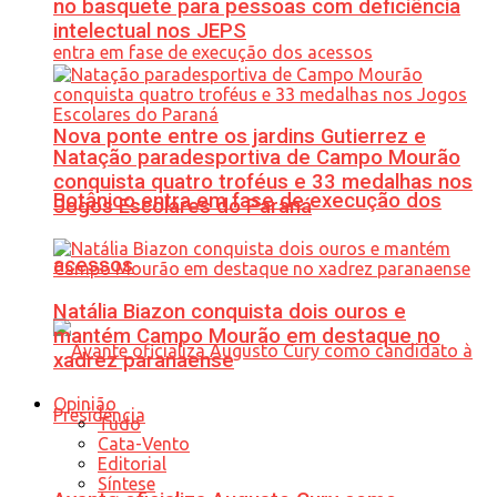
no basquete para pessoas com deficiência
intelectual nos JEPS
Nova ponte entre os jardins Gutierrez e
Natação paradesportiva de Campo Mourão
conquista quatro troféus e 33 medalhas nos
Botânico entra em fase de execução dos
Jogos Escolares do Paraná
acessos
Natália Biazon conquista dois ouros e
mantém Campo Mourão em destaque no
xadrez paranaense
Opinião
Tudo
Cata-Vento
Editorial
Síntese