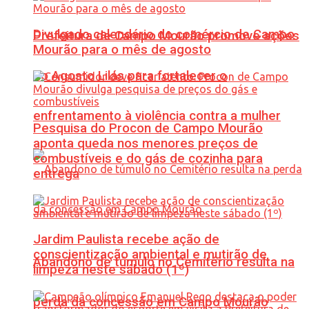
Divulgado calendário do comércio de Campo
Prefeitura de Campo Mourão promove ações
Mourão para o mês de agosto
do Agosto Lilás para fortalecer o
enfrentamento à violência contra a mulher
Pesquisa do Procon de Campo Mourão
aponta queda nos menores preços de
combustíveis e do gás de cozinha para
entrega
Jardim Paulista recebe ação de
conscientização ambiental e mutirão de
Abandono de túmulo no Cemitério resulta na
limpeza neste sábado (1º)
perda da concessão em Campo Mourão