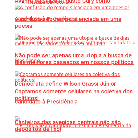
Avante oficializa Augusto Cury como
Tristeza da Foto
candidato à Presidência
A confusão do tempo silenciada em uma
poesia!
Não pode ser apenas uma utopia a busca de
dias melhores baseados em nossos políticos
Democrata define Wilson Grassi Júnior
Captamos somente celulares na coletiva dos
políticos!
candidato à Presidência
Canteiros das avenidas centrais não são
depósitos de lixo!