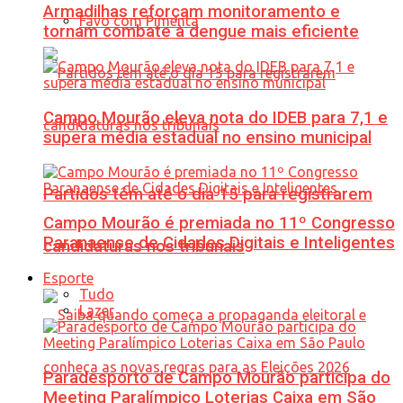
Armadilhas reforçam monitoramento e
Favo com Pimenta
tornam combate à dengue mais eficiente
Campo Mourão eleva nota do IDEB para 7,1 e
supera média estadual no ensino municipal
Partidos têm até o dia 15 para registrarem
Campo Mourão é premiada no 11º Congresso
Paranaense de Cidades Digitais e Inteligentes
candidaturas nos tribunais
Esporte
Tudo
Lazer
Paradesporto de Campo Mourão participa do
Meeting Paralímpico Loterias Caixa em São