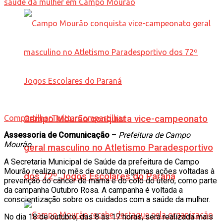
Compartilhar
Campo Mourão conquista vice-campeonato
Twittar
Compartilhar
Assessoria de Comunicação
–
Prefeitura de Campo
Mourão
geral masculino no Atletismo Paradesportivo
A Secretaria Municipal de Saúde da prefeitura de Campo
Mourão realiza no mês de outubro algumas ações voltadas à
dos 72º Jogos Escolares do Paraná
prevenção do câncer de mama e do colo do útero, como parte
da campanha Outubro Rosa. A campanha é voltada a
conscientização sobre os cuidados com a saúde da mulher.
No dia 18 de outubro, das 8 às 17 horas, será realizada mais