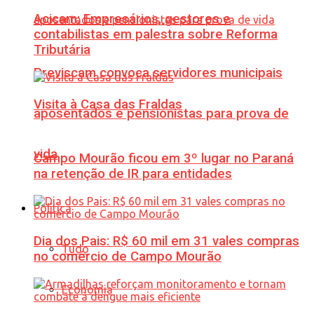
Acicam: Empresários, gestores e
contabilistas em palestra sobre Reforma
Tributária
Previscam convoca servidores municipais
Visita à Casa das Fraldas
aposentados e pensionistas para prova de
vida
Campo Mourão ficou em 3º lugar no Paraná
na retenção de IR para entidades
Política
Dia dos Pais: R$ 60 mil em 31 vales compras
Tudo
no comércio de Campo Mourão
Economia