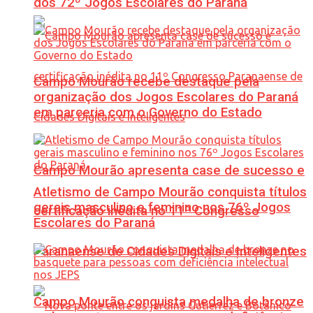
dos 72º Jogos Escolares do Paraná
Campo Mourão recebe destaque pela
organização dos Jogos Escolares do Paraná
em parceria com o Governo do Estado
Campo Mourão apresenta case de sucesso e
Atletismo de Campo Mourão conquista títulos
gerais masculino e feminino nos 76º Jogos
certificação inédita no 11º Congresso
Escolares do Paraná
Paranaense de Cidades Digitais e Inteligentes
Campo Mourão conquista medalha de bronze