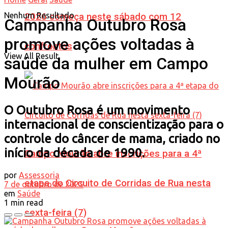
Nenhum Resultado
2026 começa neste sábado com 12
Campanha Outubro Rosa
promove ações voltadas à
confrontos
View All Result
saúde da mulher em Campo
Mourão
O Outubro Rosa é um movimento
internacional de conscientização para o
controle do câncer de mama, criado no
início da década de 1990.
Campo Mourão abre inscrições para a 4ª
por
Assessoria
etapa do Circuito de Corridas de Rua nesta
7 de outubro de 2025
em
Saúde
1 min read
sexta-feira (7)