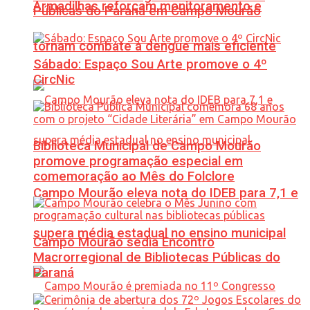
Armadilhas reforçam monitoramento e
Públicas do Paraná em Campo Mourão
tornam combate à dengue mais eficiente
Sábado: Espaço Sou Arte promove o 4º
CircNic
Biblioteca Municipal de Campo Mourão
promove programação especial em
comemoração ao Mês do Folclore
Campo Mourão eleva nota do IDEB para 7,1 e
supera média estadual no ensino municipal
Campo Mourão sedia Encontro
Macrorregional de Bibliotecas Públicas do
Paraná