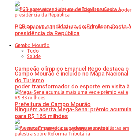
PCB aprova candidatura de Edmilson Costa à
presidência da República
Geral
Tudo
Saúde
Campeão olímpico Emanuel Rego destaca o
Campo Mourão é incluído no Mapa Nacional
do Turismo
poder transformador do esporte em visita à
Prefeitura de Campo Mourão
Ninguém acerta Mega-Sena; prêmio acumula
para R$ 165 milhões