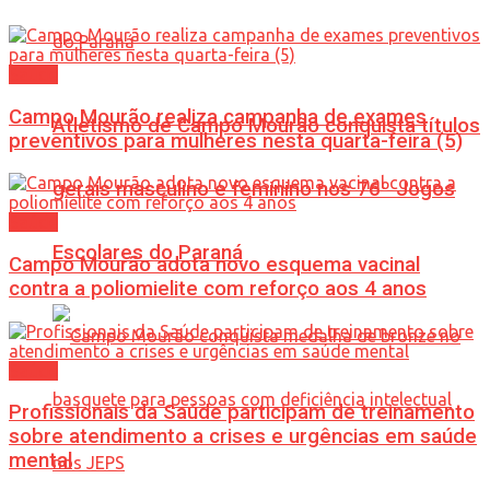
Saúde
Campo Mourão realiza campanha de exames
Atletismo de Campo Mourão conquista títulos
preventivos para mulheres nesta quarta-feira (5)
gerais masculino e feminino nos 76º Jogos
Saúde
Escolares do Paraná
Campo Mourão adota novo esquema vacinal
contra a poliomielite com reforço aos 4 anos
Saúde
Profissionais da Saúde participam de treinamento
sobre atendimento a crises e urgências em saúde
mental