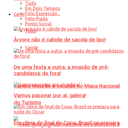
Tudo
Em Dois Tempos
Foto Expressão...
Geral
Foto Piada
Ponto Social
Tudo
Árvore não é cabide de sacola de lixo!
Saúde
De uma festa a outra, a invasão de pré-
candidatos de fora!
Campo Mourão é incluído no Mapa Nacional
Vamos passear por aí, galera!
do Turismo
Em clima de final de Copa, Brasil se prepara