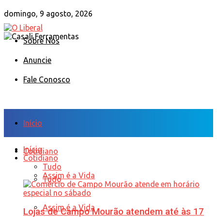
domingo, 9 agosto, 2026
Sobre Nós
Anuncie
Fale Conosco
Início
Início
Cotidiano
Cotidiano
Tudo
Assim é a Vida
Tudo
Assim é a Vida
Lojas de Campo Mourão atendem até às 17