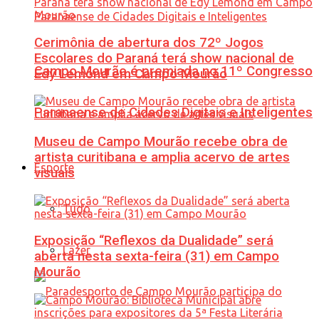
Cerimônia de abertura dos 72º Jogos
Escolares do Paraná terá show nacional de
Campo Mourão é premiada no 11º Congresso
Edy Lemond em Campo Mourão
Paranaense de Cidades Digitais e Inteligentes
Museu de Campo Mourão recebe obra de
artista curitibana e amplia acervo de artes
Esporte
visuais
Tudo
Exposição “Reflexos da Dualidade” será
Lazer
aberta nesta sexta-feira (31) em Campo
Mourão