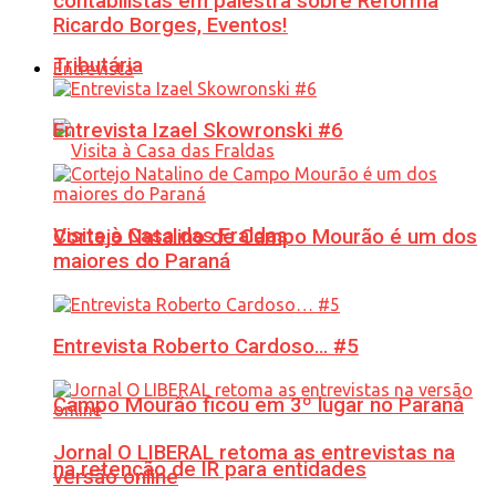
contabilistas em palestra sobre Reforma
Ricardo Borges, Eventos!
Tributária
Entrevista
Entrevista Izael Skowronski #6
Visita à Casa das Fraldas
Cortejo Natalino de Campo Mourão é um dos
maiores do Paraná
Entrevista Roberto Cardoso… #5
Campo Mourão ficou em 3º lugar no Paraná
Jornal O LIBERAL retoma as entrevistas na
na retenção de IR para entidades
versão online