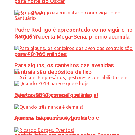
para noite do Oscar
Padre Rodrigo é apresentado como vigário no
Santuário
Ninguém acerta Mega-Sena; prêmio acumula
para R$ 165 milhões
Para alguns, os canteiros das avenidas
centrais são depósitos de lixo
Quando 2013 parece que é hoje!
Acicam: Empresários, gestores e
Quando três nunca é demais!