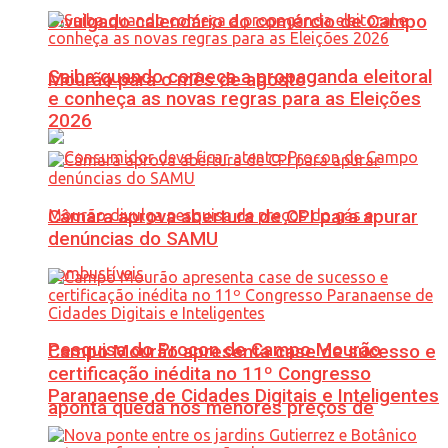
Divulgado calendário do comércio de Campo
Saiba quando começa a propaganda eleitoral
Mourão para o mês de agosto
e conheça as novas regras para as Eleições
2026
Câmara aprova abertura de CPI para apurar
denúncias do SAMU
Pesquisa do Procon de Campo Mourão
Campo Mourão apresenta case de sucesso e
certificação inédita no 11º Congresso
Paranaense de Cidades Digitais e Inteligentes
aponta queda nos menores preços de