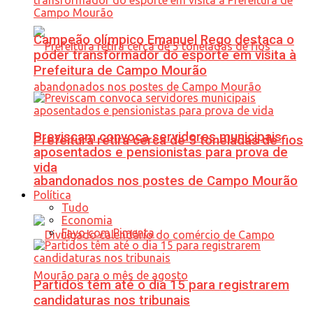
Campeão olímpico Emanuel Rego destaca o
poder transformador do esporte em visita à
Prefeitura de Campo Mourão
Previscam convoca servidores municipais
Prefeitura retira cerca de 5 toneladas de fios
aposentados e pensionistas para prova de
vida
abandonados nos postes de Campo Mourão
Política
Tudo
Economia
Favo com Pimenta
Partidos têm até o dia 15 para registrarem
candidaturas nos tribunais