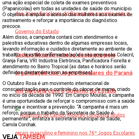
uma ação especial de coleta de exames preventivos
(Papanicolau) em todas as unidades de saúde do município.
O objetivo é ampliar o acesso das mulheres aos exames de
rastreamento e reforçar a importância do diagnóstico
precoce.
Além disso, a campanha contará com atendimentos e
palestras educativas dentro de algumas empresas locais,
levando informação e cuidados diretamente ao ambiente de
Campo Mourão recebe destaque pela
trabalho. Já estão confirmadas ações nas empresas Colacril,
Granja Faria, VRI Indústria Eletrônica, Panificadora Fiorella e
atendimento no Bairro Tropical (as datas e horários serão
definidos diretamente com as empresas).
organização dos Jogos Escolares do Paraná
O Outubro Rosa é um movimento internacional de
conscientização para o controle do câncer de mama, criado
em parceria com o Governo do Estado
no início da década de 1990. Em Campo Mourão, a campanha
é uma oportunidade de reforçar o compromisso com a saúde
feminina e incentivar a prevenção. “A campanha é mais um
reforço, porque o trabalho da Secretaria de Saúde é
permanente”, enfatiza a secretária municipal de Saúde,
Camila Corchak.
VEJA
TAMBÉM