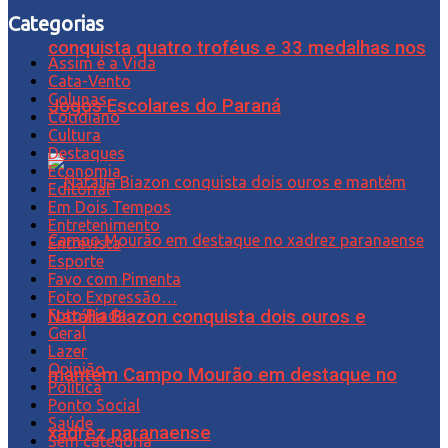
Categorias
conquista quatro troféus e 33 medalhas nos
Assim é a Vida
Cata-Vento
Colunas
Jogos Escolares do Paraná
Cotidiano
Cultura
Destaques
Economia
Editorial
Em Dois Tempos
Entretenimento
Entrevista
Esporte
Favo com Pimenta
Foto Expressão…
Foto Piada
Natália Biazon conquista dois ouros e
Geral
Lazer
Opinião
mantém Campo Mourão em destaque no
Política
Ponto Social
Saúde
xadrez paranaense
Sem categoria