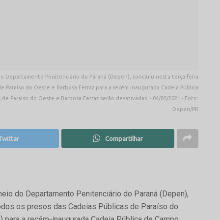
do Departamento Penitenciário do Paraná (Depen), concluiu nesta terça-feira
 de Paraíso do Oeste e Barbosa Ferraz para a recém inaugurada Cadeia Pública
de Paraíso do Oeste e Barbosa Ferraz serão desativadas. - 04/05/2021 - Foto:
Depen/PR
Twittar
Compartilhar
 meio do Departamento Penitenciário do Paraná (Depen),
e todos os presos das Cadeias Públicas de Paraíso do
e) para a recém-inaugurada Cadeia Pública de Campo