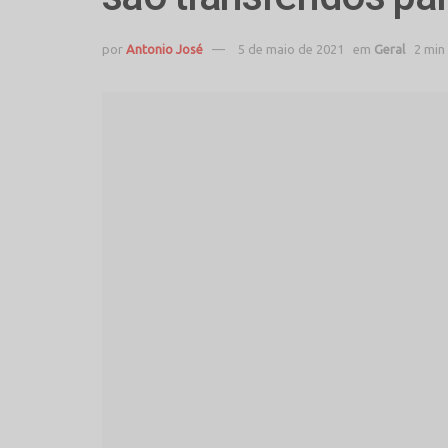
por
Antonio José
5 de maio de 2021
em
Geral
2 min