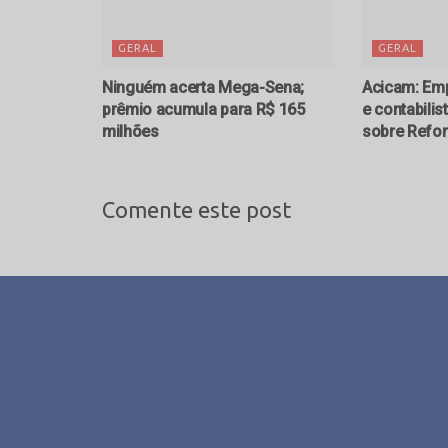
GERAL
GERAL
Ninguém acerta Mega-Sena;
Acicam: Emp
prêmio acumula para R$ 165
e contabilis
milhões
sobre Refor
Comente este post