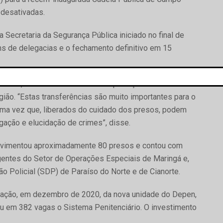
 desativadas.
 Secretaria da Segurança Pública iniciado no final de
s de delegacias e o fechamento definitivo em 15
Soares, a medida contribui com a proteção dos moradores
egião. “Estas transferências são muito importantes para o
uma vez que, liberados do cuidado dos presos, podem
gação e elucidação de crimes”, disse.
ovimentou aproximadamente 80 presos e contou com
entes do Setor de Operações Especiais de Maringá e,
ão Policial (SDP) de Paraíso do Norte e de Cianorte.
uração, em dezembro de 2020, da nova unidade do Depen,
u em 382 vagas o Sistema Penitenciário. O investimento