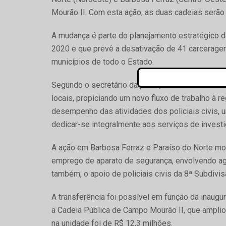
Mourão II. Com esta ação, as duas cadeias serão
A mudança é parte do planejamento estratégico da
2020 e que prevê a desativação de 41 carceragen
municípios de todo o Estado.
Segundo o secretário da pasta, Romulo Marinho 
locais, propiciando um novo fluxo de trabalho à r
desempenho das atividades dos policiais civis, 
dedicar-se integralmente aos serviços de investi
A ação em Barbosa Ferraz e Paraíso do Norte m
emprego de aparato de segurança, envolvendo ag
também, o apoio de policiais civis da 8ª Subdivis
A transferência foi possível em função da inaug
a Cadeia Pública de Campo Mourão II, que amplio
na unidade foi de R$ 12,3 milhões.