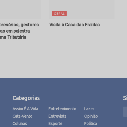
GERAL
resários, gestores
Visita à Casa das Fraldas
tas em palestra
ma Tributária
Categorias
S
Assim É A Vida
Entretenimento
Lazer
Cata-Vento
Entrevista
Opinião
Colunas
Esporte
Política