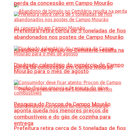
perda da concessão em Campo Mourão
Prefeitura retira cerca de 5 toneladas de fios
abandonados nos postes de Campo Mourão
Abandono de túmulo no Cemitério resulta na
Divulgado calendário do comércio de Campo
perda da concessão em Campo Mourão
Mourão para o mês de agosto
Pesquisa do Procon de Campo Mourão
aponta queda nos menores preços de
combustíveis e do gás de cozinha para
entrega
Prefeitura retira cerca de 5 toneladas de fios