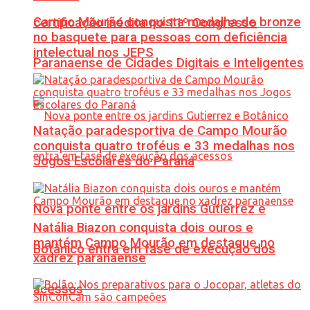
Campo Mourão conquista medalha de bronze
certificação inédita no 11º Congresso
no basquete para pessoas com deficiência
intelectual nos JEPS
Paranaense de Cidades Digitais e Inteligentes
Natação paradesportiva de Campo Mourão
conquista quatro troféus e 33 medalhas nos
Jogos Escolares do Paraná
Nova ponte entre os jardins Gutierrez e
Natália Biazon conquista dois ouros e
mantém Campo Mourão em destaque no
Botânico entra em fase de execução dos
xadrez paranaense
acessos