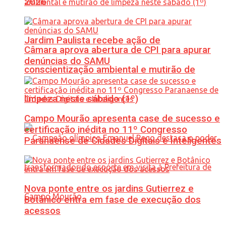
2026
Jardim Paulista recebe ação de
Câmara aprova abertura de CPI para apurar
denúncias do SAMU
conscientização ambiental e mutirão de
limpeza neste sábado (1º)
Campo Mourão apresenta case de sucesso e
certificação inédita no 11º Congresso
Paranaense de Cidades Digitais e Inteligentes
Nova ponte entre os jardins Gutierrez e
Botânico entra em fase de execução dos
acessos