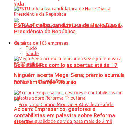
vida
PSTU oficializa candidatura de Hertz Dias à
Presidência da República
Geral
Tudo
Saúde
Dois sábados com lojas abertas até às 17
Ninguém acerta Mega-Sena; prêmio acumula
para R$ 165 milhões
horas em Campo Mourão
Acicam: Empresários, gestores e
contabilistas em palestra sobre Reforma
Tributária