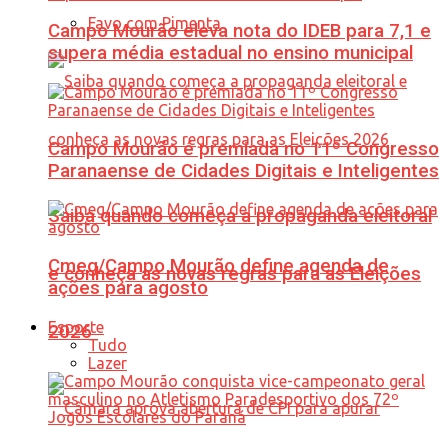
Favo com Pimenta
Campo Mourão eleva nota do IDEB para 7,1 e
supera média estadual no ensino municipal
Campo Mourão é premiada no 11º Congresso
Paranaense de Cidades Digitais e Inteligentes
Saiba quando começa a propaganda eleitoral
Cmeg/Campo Mourão define agenda de
e conheça as novas regras para as Eleições
ações para agosto
Esporte
2026
Tudo
Lazer