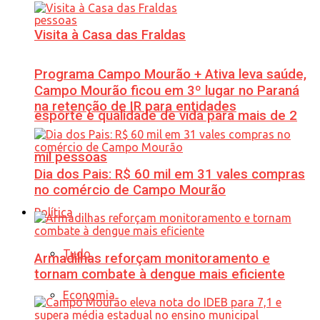
Visita à Casa das Fraldas
Programa Campo Mourão + Ativa leva saúde,
Campo Mourão ficou em 3º lugar no Paraná
na retenção de IR para entidades
esporte e qualidade de vida para mais de 2
mil pessoas
Dia dos Pais: R$ 60 mil em 31 vales compras
no comércio de Campo Mourão
Política
Tudo
Armadilhas reforçam monitoramento e
tornam combate à dengue mais eficiente
Economia