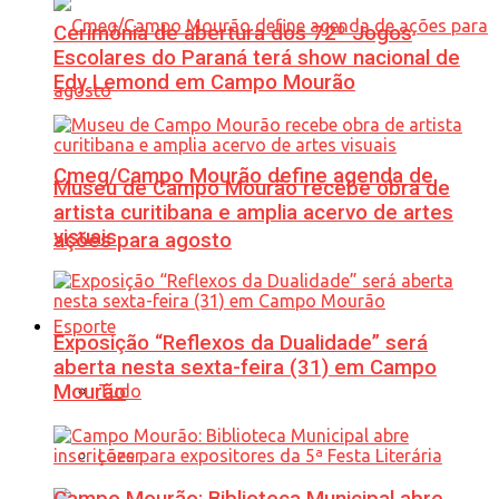
Cerimônia de abertura dos 72º Jogos
Escolares do Paraná terá show nacional de
Edy Lemond em Campo Mourão
Cmeg/Campo Mourão define agenda de
Museu de Campo Mourão recebe obra de
artista curitibana e amplia acervo de artes
visuais
ações para agosto
Esporte
Exposição “Reflexos da Dualidade” será
aberta nesta sexta-feira (31) em Campo
Mourão
Tudo
Lazer
Campo Mourão: Biblioteca Municipal abre