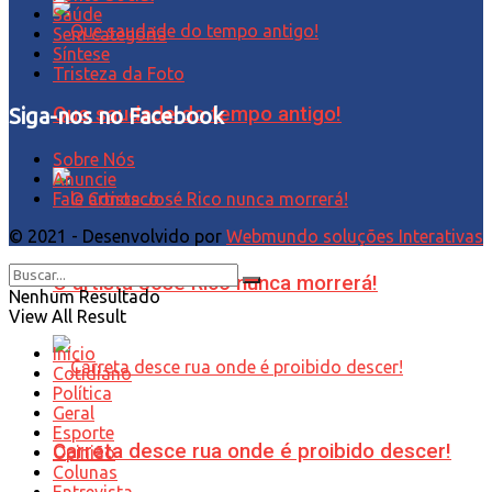
Saúde
Sem categoria
Síntese
Tristeza da Foto
Que saudade do tempo antigo!
Siga-nos no Facebook
Sobre Nós
Anuncie
Fale Conosco
© 2021 - Desenvolvido por
Webmundo soluções Interativas
O artista José Rico nunca morrerá!
Nenhum Resultado
View All Result
Início
Cotidiano
Política
Geral
Esporte
Carreta desce rua onde é proibido descer!
Opinião
Colunas
Entrevista