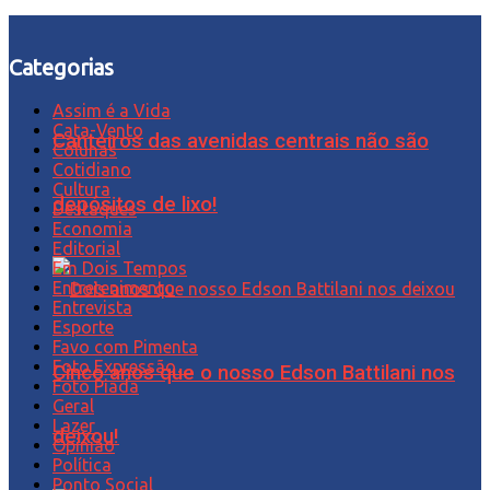
Categorias
Assim é a Vida
Cata-Vento
Canteiros das avenidas centrais não são
Colunas
Cotidiano
Cultura
depósitos de lixo!
Destaques
Economia
Editorial
Em Dois Tempos
Entretenimento
Entrevista
Esporte
Favo com Pimenta
Foto Expressão…
Cinco anos que o nosso Edson Battilani nos
Foto Piada
Geral
Lazer
deixou!
Opinião
Política
Ponto Social