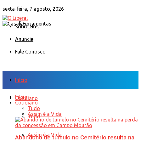
sexta-feira, 7 agosto, 2026
Sobre Nós
Anuncie
Fale Conosco
Início
Início
Cotidiano
Cotidiano
Tudo
Assim é a Vida
Tudo
Assim é a Vida
Abandono de túmulo no Cemitério resulta na