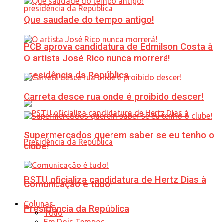
Que saudade do tempo antigo!
PCB aprova candidatura de Edmilson Costa à
O artista José Rico nunca morrerá!
presidência da República
Carreta desce rua onde é proibido descer!
Supermercados querem saber se eu tenho o
clube!
PSTU oficializa candidatura de Hertz Dias à
Comunicação é tudo!
Colunas
Presidência da República
Tudo
Em Dois Tempos