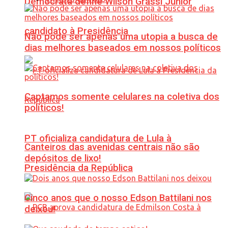
Democrata define Wilson Grassi Júnior
candidato à Presidência
Não pode ser apenas uma utopia a busca de
dias melhores baseados em nossos políticos
Captamos somente celulares na coletiva dos
políticos!
PT oficializa candidatura de Lula à
Canteiros das avenidas centrais não são
depósitos de lixo!
Presidência da República
Cinco anos que o nosso Edson Battilani nos
deixou!