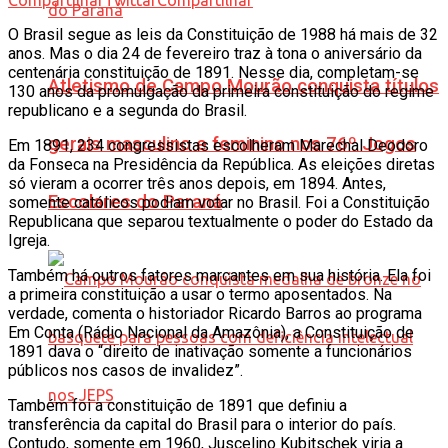
O Brasil segue as leis da Constituição de 1988 há mais de 32
anos. Mas o dia 24 de fevereiro traz à tona o aniversário da
centenária constituição de 1891. Nesse dia, completam-se
Atletismo de Campo Mourão conquista títulos
130 anos da promulgação da primeira constituição do regime
republicano e a segunda do Brasil.
gerais masculino e feminino nos 76º Jogos
Em 1891, 234 congressistas escolheram Marechal Deodoro
da Fonseca na Presidência da República. As eleições diretas
só vieram a ocorrer três anos depois, em 1894. Antes,
Escolares do Paraná
somente católicos podiam votar no Brasil. Foi a Constituição
Republicana que separou textualmente o poder do Estado da
Igreja.
Também há outros fatores marcantes em sua história. Ela foi
a primeira constituição a usar o termo aposentados. Na
verdade, comenta o historiador Ricardo Barros ao programa
Em Conta (Rádio Nacional da Amazônia), a Constituição de
1891 dava o “direito de inativação somente a funcionários
públicos nos casos de invalidez”.
Também foi a constituição de 1891 que definiu a
transferência da capital do Brasil para o interior do país.
Contudo, somente em 1960, Juscelino Kubitschek viria a