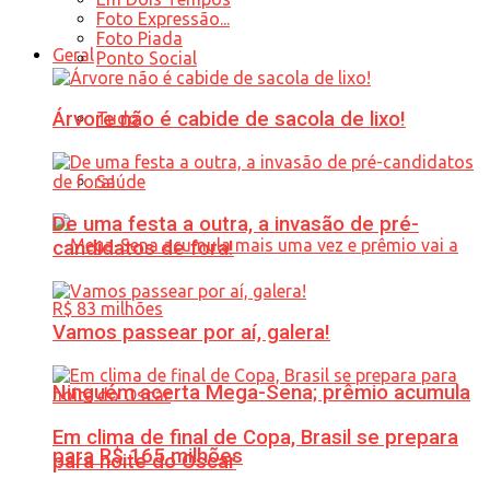
Foto Expressão...
Foto Piada
Geral
Ponto Social
Árvore não é cabide de sacola de lixo!
Tudo
Saúde
De uma festa a outra, a invasão de pré-
candidatos de fora!
Vamos passear por aí, galera!
Ninguém acerta Mega-Sena; prêmio acumula
Em clima de final de Copa, Brasil se prepara
para R$ 165 milhões
para noite do Oscar