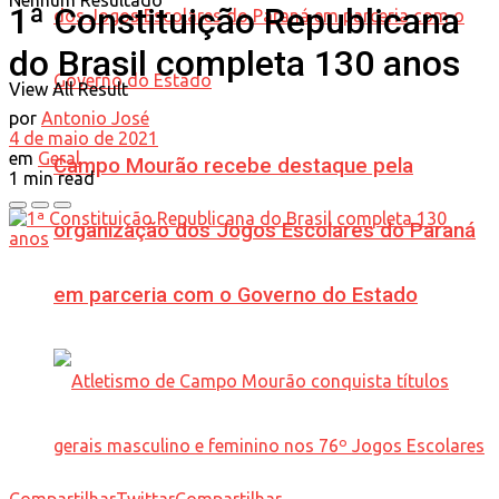
Nenhum Resultado
1ª Constituição Republicana
do Brasil completa 130 anos
View All Result
por
Antonio José
4 de maio de 2021
em
Geral
Campo Mourão recebe destaque pela
1 min read
organização dos Jogos Escolares do Paraná
em parceria com o Governo do Estado
Compartilhar
Twittar
Compartilhar