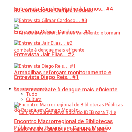
Entrevista Carolina Hodniuk Lemos… #4
no comércio de Campo Mourão
Entrevista Gilmar Cardoso… #3
Entrevista Jair Elias… #2
Armadilhas reforçam monitoramento e
Entrevista Diego Reis… #1
Entretenimento
tornam combate à dengue mais eficiente
Tudo
Cultura
Encontro Macrorregional de Bibliotecas
Públicas do Paraná em Campo Mourão