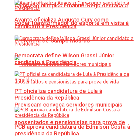
Campeão olímpico Emanuel Rego destaca o
Avante oficializa Augusto Cury como
poder transformador do esporte em visita à
candidato à Presidência
Prefeitura de Campo Mourão
Democrata define Wilson Grassi Júnior
candidato à Presidência
PT oficializa candidatura de Lula à
Presidência da República
Previscam convoca servidores municipais
aposentados e pensionistas para prova de
PCB aprova candidatura de Edmilson Costa à
presidência da República