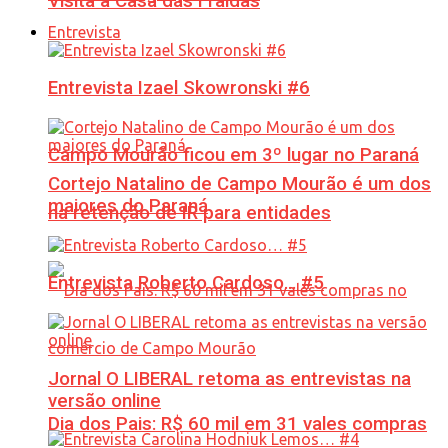
Visita à Casa das Fraldas
Entrevista
Entrevista Izael Skowronski #6
Campo Mourão ficou em 3º lugar no Paraná
Cortejo Natalino de Campo Mourão é um dos
maiores do Paraná
na retenção de IR para entidades
Entrevista Roberto Cardoso… #5
Jornal O LIBERAL retoma as entrevistas na
versão online
Dia dos Pais: R$ 60 mil em 31 vales compras