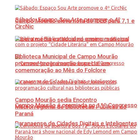
Sábado: Espaço Sou Arte promove o 4º
Campo Mourão eleva nota do IDEB para 7,1 e
CircNic
supera média estadual no ensino municipal
Biblioteca Municipal de Campo Mourão
promove programação especial em
comemoração ao Mês do Folclore
Campo Mourão sedia Encontro
Campo Mourão é premiada no 11º Congresso
Macrorregional de Bibliotecas Públicas do
Paraná
Paranaense de Cidades Digitais e Inteligentes