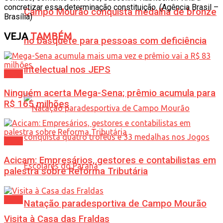
concretizar essa determinação constituição. (Agência Brasil –
Campo Mourão conquista medalha de bronze
Brasília)
VEJA
TAMBÉM
no basquete para pessoas com deficiência
intelectual nos JEPS
Geral
Ninguém acerta Mega-Sena; prêmio acumula para
R$ 165 milhões
Geral
Acicam: Empresários, gestores e contabilistas em
palestra sobre Reforma Tributária
Geral
Natação paradesportiva de Campo Mourão
Visita à Casa das Fraldas