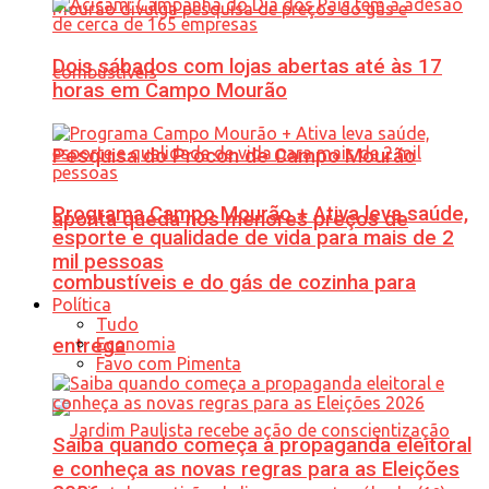
Dois sábados com lojas abertas até às 17
horas em Campo Mourão
Pesquisa do Procon de Campo Mourão
Programa Campo Mourão + Ativa leva saúde,
aponta queda nos menores preços de
esporte e qualidade de vida para mais de 2
mil pessoas
combustíveis e do gás de cozinha para
Política
Tudo
Economia
entrega
Favo com Pimenta
Saiba quando começa a propaganda eleitoral
e conheça as novas regras para as Eleições