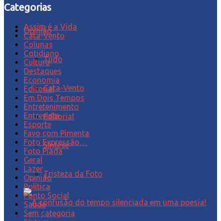
Categorias
Assim é a Vida
Opinião
Cata-Vento
Colunas
Cotidiano
Tudo
Cultura
Destaques
Economia
Cata-Vento
Editorial
Em Dois Tempos
Entretenimento
Entrevista
Editorial
Esporte
Favo com Pimenta
Foto Expressão…
Síntese
Foto Piada
Geral
Lazer
Tristeza da Foto
Opinião
Política
Ponto Social
Saúde
Sem categoria