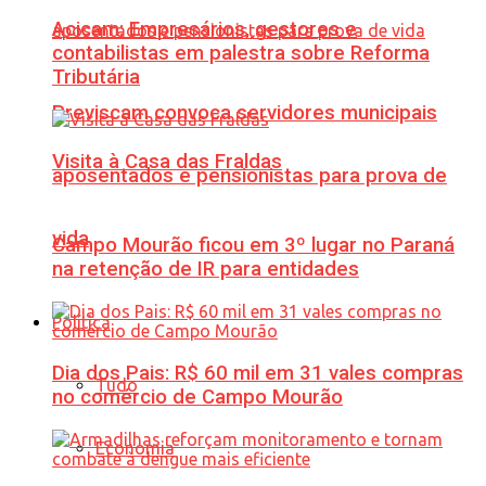
Acicam: Empresários, gestores e
contabilistas em palestra sobre Reforma
Tributária
Previscam convoca servidores municipais
Visita à Casa das Fraldas
aposentados e pensionistas para prova de
vida
Campo Mourão ficou em 3º lugar no Paraná
na retenção de IR para entidades
Política
Dia dos Pais: R$ 60 mil em 31 vales compras
Tudo
no comércio de Campo Mourão
Economia