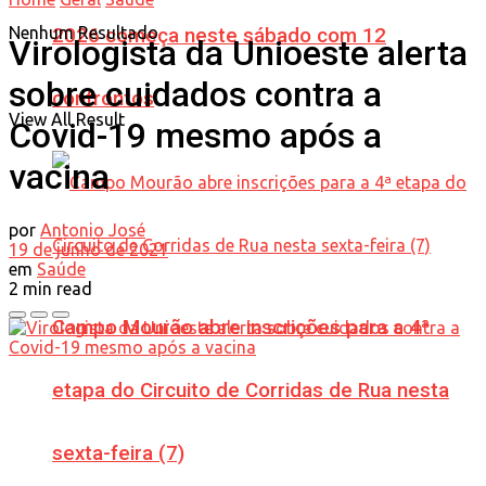
Nenhum Resultado
2026 começa neste sábado com 12
Virologista da Unioeste alerta
sobre cuidados contra a
confrontos
View All Result
Covid-19 mesmo após a
vacina
por
Antonio José
19 de junho de 2021
em
Saúde
2 min read
Campo Mourão abre inscrições para a 4ª
etapa do Circuito de Corridas de Rua nesta
sexta-feira (7)