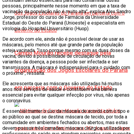
continuam sendo essenciais para não contaminar outras
pessoas, principalmente nesse momento em que a taxa de
vacinação da população não é muito alta”, explica Alex Sandro
Jorge, professor do curso de Farmácia da Universidade
Estadual do Oeste do Paraná (Unioeste) e especialista em
virologia do Hospital Universitário (Huop).
De acordo com ele, ainda não é possível deixar de usar as
máscaras, pelo menos até que grande parte da população
esteja vacinada. “Isso porque mesmo com as duas doses da
Campo Mourão recebe destaque pela
vacina, devido à possibilidade de circulação de novas
variantes da doença, a pessoa pode ser infectada e ser
transmissora. A máscara é indispensável para o cuidado com
organização dos Jogos Escolares do Paraná
o próximo”, ressalta.
Ele acrescenta que as máscaras são utilizadas há muitos
em parceria com o Governo do Estado
anos nos serviços de saúde e constituem uma barreira
essencial para evitar qualquer infecção por vírus, não apenas
o coronavírus.
É essencial manter o uso da máscara de acordo com o tipo e
ao público ao qual se destina: máscara de tecido, por toda a
comunidade em ambientes fechados ou abertos, mas estas
devem possuir três camadas; máscara cirúrgica, utilizada por
profissionais de saúde que atendem pacientes sem suspeita