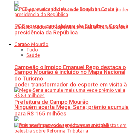
PCB aprova candidatura de Edmilson Costa à
presidência da República
Geral
Tudo
Saúde
Campeão olímpico Emanuel Rego destaca o
Campo Mourão é incluído no Mapa Nacional
do Turismo
poder transformador do esporte em visita à
Prefeitura de Campo Mourão
Ninguém acerta Mega-Sena; prêmio acumula
para R$ 165 milhões