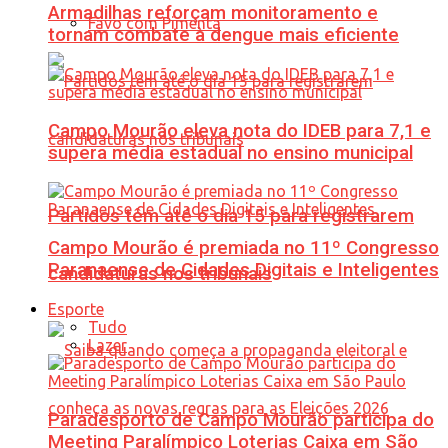
Armadilhas reforçam monitoramento e
Favo com Pimenta
tornam combate à dengue mais eficiente
Campo Mourão eleva nota do IDEB para 7,1 e
supera média estadual no ensino municipal
Partidos têm até o dia 15 para registrarem
Campo Mourão é premiada no 11º Congresso
Paranaense de Cidades Digitais e Inteligentes
candidaturas nos tribunais
Esporte
Tudo
Lazer
Paradesporto de Campo Mourão participa do
Meeting Paralímpico Loterias Caixa em São