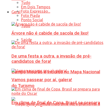
Tudo
Em Dois Tempos
Foto Expressão...
Geral
Foto Piada
Ponto Social
Tudo
Árvore não é cabide de sacola de lixo!
Saúde
De uma festa a outra, a invasão de pré-
candidatos de fora!
Campo Mourão é incluído no Mapa Nacional
Vamos passear por aí, galera!
do Turismo
Em clima de final de Copa, Brasil se prepara