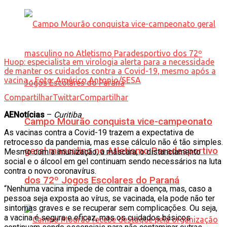
Huop: especialista em virologia alerta para a necessidade
de manter os cuidados contra a Covid-19, mesmo após a
vacina - Foto: Américo Antonio/SESA
Compartilhar
Twittar
Compartilhar
AENotícias
–
Curitiba
Campo Mourão conquista vice-campeonato
As vacinas contra a Covid-19 trazem a expectativa de
retrocesso da pandemia, mas esse cálculo não é tão simples.
geral masculino no Atletismo Paradesportivo
Mesmo com a imunização, a máscara, o distanciamento
social e o álcool em gel continuam sendo necessários na luta
contra o novo coronavírus.
dos 72º Jogos Escolares do Paraná
“Nenhuma vacina impede de contrair a doença, mas, caso a
pessoa seja exposta ao vírus, se vacinada, ela pode não ter
sintomas graves e se recuperar sem complicações. Ou seja,
a vacina é segura e eficaz, mas os cuidados básicos