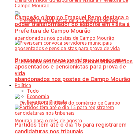
Campeão olímpico Emanuel Rego destaca o
poder transformador do esporte em visita à
Prefeitura de Campo Mourão
Previscam convoca servidores municipais
Prefeitura retira cerca de 5 toneladas de fios
aposentados e pensionistas para prova de
vida
abandonados nos postes de Campo Mourão
Política
Tudo
Economia
Favo com Pimenta
Partidos têm até o dia 15 para registrarem
candidaturas nos tribunais