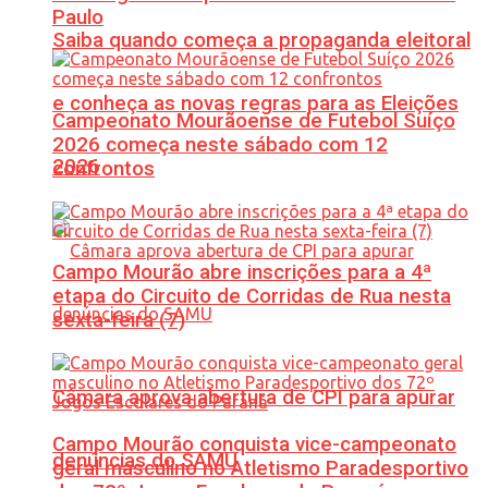
Paulo
Saiba quando começa a propaganda eleitoral
e conheça as novas regras para as Eleições
Campeonato Mourãoense de Futebol Suíço
2026 começa neste sábado com 12
2026
confrontos
Campo Mourão abre inscrições para a 4ª
etapa do Circuito de Corridas de Rua nesta
sexta-feira (7)
Câmara aprova abertura de CPI para apurar
Campo Mourão conquista vice-campeonato
denúncias do SAMU
geral masculino no Atletismo Paradesportivo