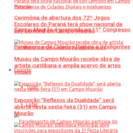
Cerimônia de abertura dos 72º Jogos
Escolares do Paraná terá show nacional de
Campo Mourão é premiada no 11º Congresso
Edy Lemond em Campo Mourão
Paranaense de Cidades Digitais e Inteligentes
Museu de Campo Mourão recebe obra de
artista curitibana e amplia acervo de artes
Esporte
visuais
Tudo
Exposição “Reflexos da Dualidade” será
Lazer
aberta nesta sexta-feira (31) em Campo
Mourão