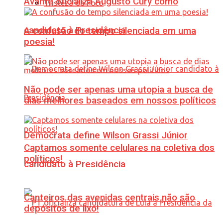
Avante oficializa Augusto Cury como
Tristeza da Foto
candidato à Presidência
A confusão do tempo silenciada em uma
poesia!
Não pode ser apenas uma utopia a busca de
dias melhores baseados em nossos políticos
Democrata define Wilson Grassi Júnior
Captamos somente celulares na coletiva dos
políticos!
candidato à Presidência
Canteiros das avenidas centrais não são
depósitos de lixo!