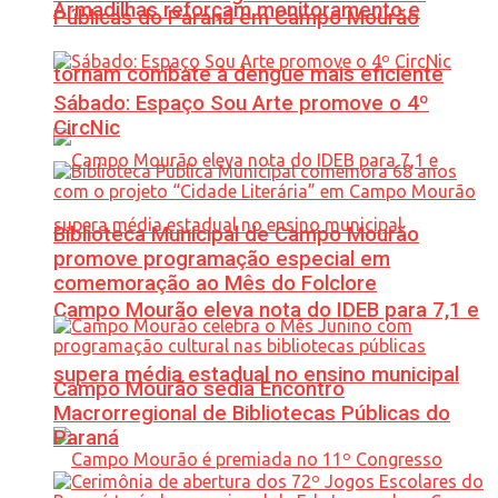
Armadilhas reforçam monitoramento e
Públicas do Paraná em Campo Mourão
tornam combate à dengue mais eficiente
Sábado: Espaço Sou Arte promove o 4º
CircNic
Biblioteca Municipal de Campo Mourão
promove programação especial em
comemoração ao Mês do Folclore
Campo Mourão eleva nota do IDEB para 7,1 e
supera média estadual no ensino municipal
Campo Mourão sedia Encontro
Macrorregional de Bibliotecas Públicas do
Paraná