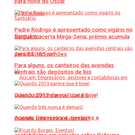
para noite do Oscar
Padre Rodrigo é apresentado como vigário no
Santuário
Ninguém acerta Mega-Sena; prêmio acumula
para R$ 165 milhões
Para alguns, os canteiros das avenidas
centrais são depósitos de lixo
Quando 2013 parece que é hoje!
Acicam: Empresários, gestores e
Quando três nunca é demais!