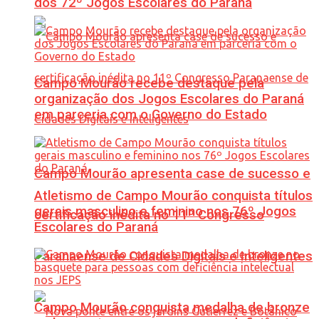
dos 72º Jogos Escolares do Paraná
Campo Mourão recebe destaque pela
organização dos Jogos Escolares do Paraná
em parceria com o Governo do Estado
Campo Mourão apresenta case de sucesso e
Atletismo de Campo Mourão conquista títulos
gerais masculino e feminino nos 76º Jogos
certificação inédita no 11º Congresso
Escolares do Paraná
Paranaense de Cidades Digitais e Inteligentes
Campo Mourão conquista medalha de bronze