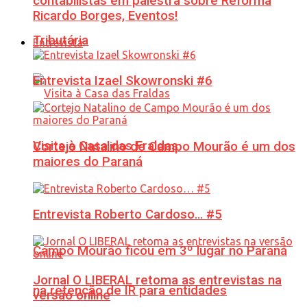
contabilistas em palestra sobre Reforma
Ricardo Borges, Eventos!
Tributária
Entrevista
Entrevista Izael Skowronski #6
Visita à Casa das Fraldas
Cortejo Natalino de Campo Mourão é um dos
maiores do Paraná
Entrevista Roberto Cardoso… #5
Campo Mourão ficou em 3º lugar no Paraná
Jornal O LIBERAL retoma as entrevistas na
na retenção de IR para entidades
versão online