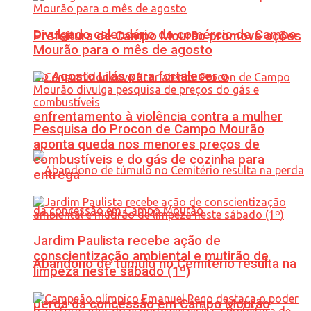
Divulgado calendário do comércio de Campo
Prefeitura de Campo Mourão promove ações
Mourão para o mês de agosto
do Agosto Lilás para fortalecer o
enfrentamento à violência contra a mulher
Pesquisa do Procon de Campo Mourão
aponta queda nos menores preços de
combustíveis e do gás de cozinha para
entrega
Jardim Paulista recebe ação de
conscientização ambiental e mutirão de
Abandono de túmulo no Cemitério resulta na
limpeza neste sábado (1º)
perda da concessão em Campo Mourão