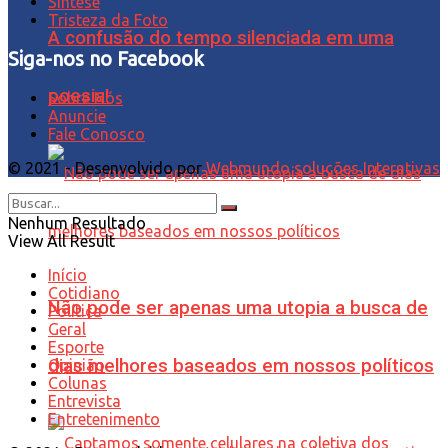
Síntese
Tristeza da Foto
A confusão do tempo silenciada em uma
Siga-nos no Facebook
poesia!
Sobre Nós
Anuncie
Fale Conosco
© 2021 - Desenvolvido por
Webmundo soluções Interativas
Nenhum Resultado
View All Result
Início
Cotidiano
Não pode ser apenas uma utopia a busca de
Política
Geral
Esporte
dias melhores baseados em nossos políticos
Opinião
Colunas
Entrevista
Entretenimento