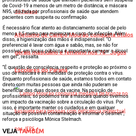
de Covid-19 a menos de um metro de distância; e máscara
N95, utilizada por profissionais de saúde que atendem
pacientes com suspeita ou confirmação.
É necessário ficar atento ao distanciamento social de pelo
menos 1,5 metro para minimizar o risco de infecção. Além
Atletismo de Campo Mourão conquista títulos
disso, a higienização das mãos é indispensável. “O
preferencial é lavar com água e sabão, mas, se não for
possível, em locais públicos é importante carregar o álcool
gerais masculino e feminino nos 76º Jogos
em gel”, ressalta.
“É questão de consciência, respeito e proteção ao próximo o
Escolares do Paraná
uso de máscara e as medidas de proteção contra o vírus.
Enquanto profissionais de saúde, estamos todos em contato
direto com muitas pessoas que ainda não puderam se
beneficiar das duas doses da vacina. Na posição de
profissionais, só podemos tirar a máscara quando tivermos
um impacto da vacinação sobre a circulação do vírus. Por
isso, é importante manter os cuidados e em qualquer
situação de possível contaminação e informar o Sesmet”,
reforça a psicóloga Mônica Stelmach.
VEJA
TAMBÉM