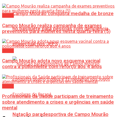
Campo Mourão conquista medalha de bronze
Saúde
Campo Mourão realiza campanha de exames
no basquete para pessoas com deficiência
preventivos para mulheres nesta quarta-feira (5)
intelectual nos JEPS
Saúde
Campo Mourão adota novo esquema vacinal
contra a poliomielite com reforço aos 4 anos
Saúde
Profissionais da Saúde participam de treinamento
sobre atendimento a crises e urgências em saúde
mental
Natação paradesportiva de Campo Mourão