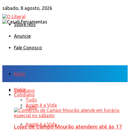
sábado, 8 agosto, 2026
Sobre Nós
Anuncie
Fale Conosco
Início
Início
Cotidiano
Cotidiano
Tudo
Assim é a Vida
Tudo
Assim é a Vida
Lojas de Campo Mourão atendem até às 17