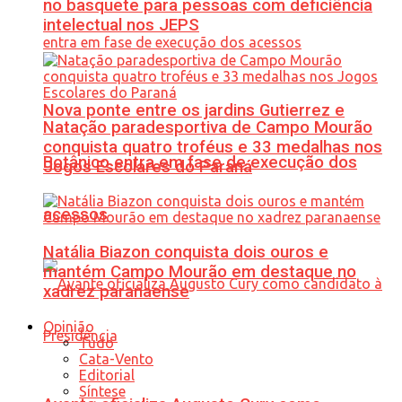
no basquete para pessoas com deficiência
intelectual nos JEPS
Nova ponte entre os jardins Gutierrez e
Natação paradesportiva de Campo Mourão
conquista quatro troféus e 33 medalhas nos
Botânico entra em fase de execução dos
Jogos Escolares do Paraná
acessos
Natália Biazon conquista dois ouros e
mantém Campo Mourão em destaque no
xadrez paranaense
Opinião
Tudo
Cata-Vento
Editorial
Síntese