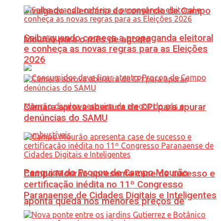
Divulgado calendário do comércio de Campo
Saiba quando começa a propaganda eleitoral
Mourão para o mês de agosto
e conheça as novas regras para as Eleições
2026
Câmara aprova abertura de CPI para apurar
denúncias do SAMU
Pesquisa do Procon de Campo Mourão
Campo Mourão apresenta case de sucesso e
certificação inédita no 11º Congresso
Paranaense de Cidades Digitais e Inteligentes
aponta queda nos menores preços de