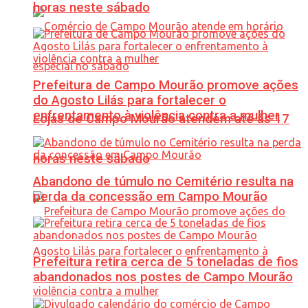
horas neste sábado
Prefeitura de Campo Mourão promove ações
do Agosto Lilás para fortalecer o
enfrentamento à violência contra a mulher
Lojas de Campo Mourão atendem até às 17
horas neste sábado
Abandono de túmulo no Cemitério resulta na
perda da concessão em Campo Mourão
Prefeitura retira cerca de 5 toneladas de fios
abandonados nos postes de Campo Mourão