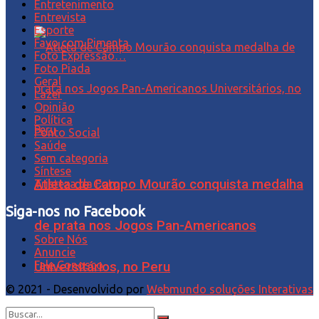
Entretenimento
Entrevista
Esporte
Favo com Pimenta
Foto Expressão…
Foto Piada
Geral
Lazer
Opinião
Política
Ponto Social
Saúde
Sem categoria
Síntese
Atleta de Campo Mourão conquista medalha
Tristeza da Foto
Siga-nos no Facebook
de prata nos Jogos Pan-Americanos
Sobre Nós
Anuncie
Fale Conosco
Universitários, no Peru
© 2021 - Desenvolvido por
Webmundo soluções Interativas