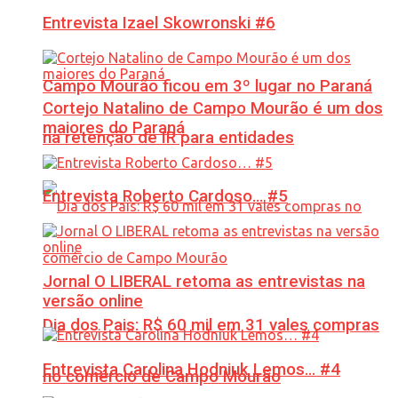
Entrevista Izael Skowronski #6
Campo Mourão ficou em 3º lugar no Paraná
Cortejo Natalino de Campo Mourão é um dos
maiores do Paraná
na retenção de IR para entidades
Entrevista Roberto Cardoso… #5
Jornal O LIBERAL retoma as entrevistas na
versão online
Dia dos Pais: R$ 60 mil em 31 vales compras
Entrevista Carolina Hodniuk Lemos… #4
no comércio de Campo Mourão