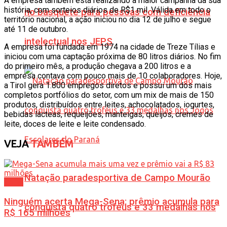
A empresa também está realizando a maior campanha da sua
história, com sorteios diários de R$1 mil. Válida em todo o
no basquete para pessoas com deficiência
território nacional, a ação iniciou no dia 12 de julho e segue
até 11 de outubro.
intelectual nos JEPS
A empresa foi fundada em 1974 na cidade de Treze Tílias e
iniciou com uma captação próxima de 80 litros diários. No fim
do primeiro mês, a produção chegava a 200 litros e a
empresa contava com pouco mais de 10 colaboradores. Hoje,
a Tirol gera 1.800 empregos diretos e possui um dos mais
completos portfólios do setor, com um mix de mais de 150
produtos, distribuídos entre leites, achocolatados, iogurtes,
bebidas lácteas, requeijões, manteigas, queijos, cremes de
leite, doces de leite e leite condensado.
VEJA
TAMBÉM
Natação paradesportiva de Campo Mourão
Geral
Ninguém acerta Mega-Sena; prêmio acumula para
conquista quatro troféus e 33 medalhas nos
R$ 165 milhões