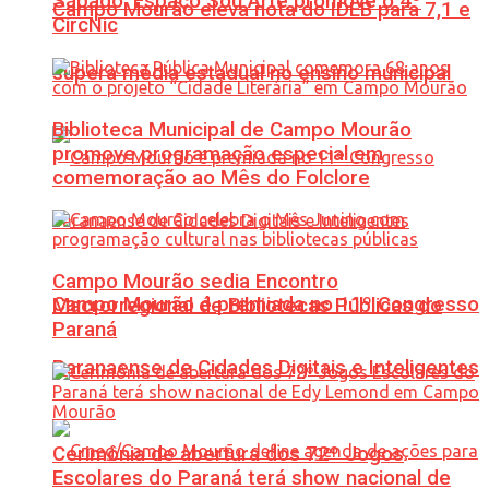
Sábado: Espaço Sou Arte promove o 4º
Campo Mourão eleva nota do IDEB para 7,1 e
CircNic
supera média estadual no ensino municipal
Biblioteca Municipal de Campo Mourão
promove programação especial em
comemoração ao Mês do Folclore
Campo Mourão sedia Encontro
Campo Mourão é premiada no 11º Congresso
Macrorregional de Bibliotecas Públicas do
Paraná
Paranaense de Cidades Digitais e Inteligentes
Cerimônia de abertura dos 72º Jogos
Escolares do Paraná terá show nacional de