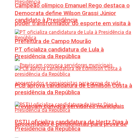
Campeão olímpico Emanuel Rego destaca o
Democrata define Wilson Grassi Júnior
candidato à Presidência
poder transformador do esporte em visita à
Prefeitura de Campo Mourão
PT oficializa candidatura de Lula à
Presidência da República
PCB aprova candidatura de Edmilson Costa à
presidência da República
Previscam convoca servidores municipais
PSTU oficializa candidatura de Hertz Dias à
aposentados e pensionistas para prova de
Presidência da República