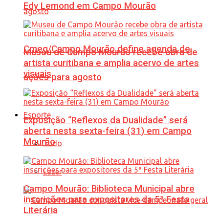
Edy Lemond em Campo Mourão
Cmeg/Campo Mourão define agenda de
Museu de Campo Mourão recebe obra de
artista curitibana e amplia acervo de artes
visuais
ações para agosto
Esporte
Exposição “Reflexos da Dualidade” será
aberta nesta sexta-feira (31) em Campo
Mourão
Tudo
Lazer
Campo Mourão: Biblioteca Municipal abre
inscrições para expositores da 5ª Festa
Literária