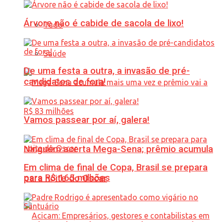
Árvore não é cabide de sacola de lixo!
Tudo
Saúde
De uma festa a outra, a invasão de pré-
candidatos de fora!
Vamos passear por aí, galera!
Ninguém acerta Mega-Sena; prêmio acumula
Em clima de final de Copa, Brasil se prepara
para R$ 165 milhões
para noite do Oscar