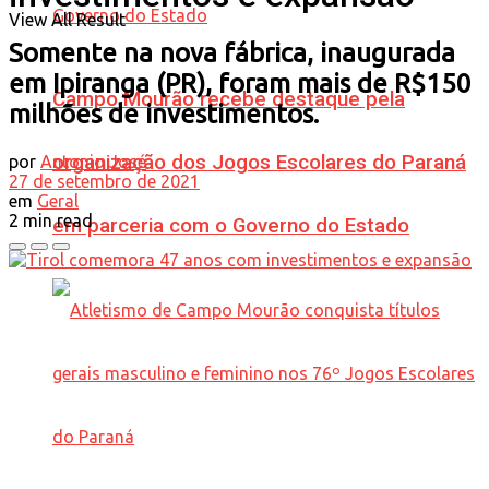
View All Result
Somente na nova fábrica, inaugurada
em Ipiranga (PR), foram mais de R$150
Campo Mourão recebe destaque pela
milhões de investimentos.
organização dos Jogos Escolares do Paraná
por
Antonio José
27 de setembro de 2021
em
Geral
2 min read
em parceria com o Governo do Estado