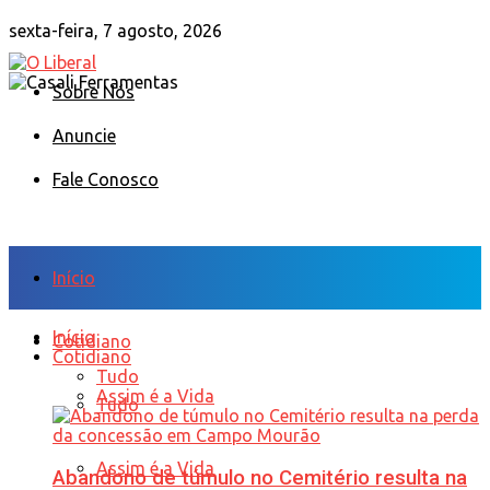
sexta-feira, 7 agosto, 2026
Sobre Nós
Anuncie
Fale Conosco
Início
Início
Cotidiano
Cotidiano
Tudo
Assim é a Vida
Tudo
Assim é a Vida
Abandono de túmulo no Cemitério resulta na