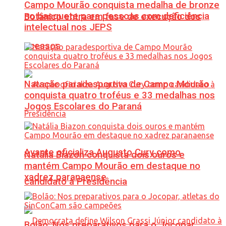
Campo Mourão conquista medalha de bronze
no basquete para pessoas com deficiência
Botânico entra em fase de execução dos
intelectual nos JEPS
acessos
Natação paradesportiva de Campo Mourão
conquista quatro troféus e 33 medalhas nos
Jogos Escolares do Paraná
Avante oficializa Augusto Cury como
Natália Biazon conquista dois ouros e
mantém Campo Mourão em destaque no
xadrez paranaense
candidato à Presidência
Bolão: Nos preparativos para o Jocopar,