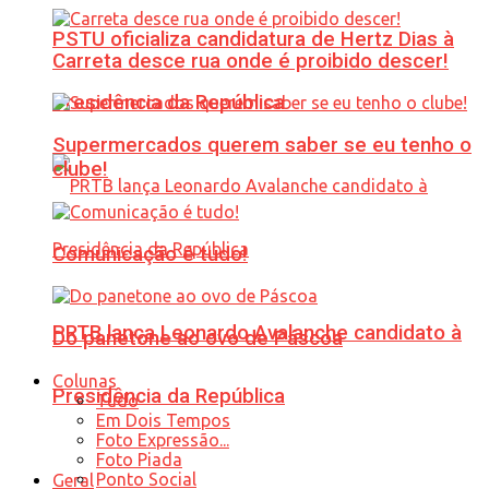
PSTU oficializa candidatura de Hertz Dias à
Carreta desce rua onde é proibido descer!
Presidência da República
Supermercados querem saber se eu tenho o
clube!
Comunicação é tudo!
PRTB lança Leonardo Avalanche candidato à
Do panetone ao ovo de Páscoa
Colunas
Presidência da República
Tudo
Em Dois Tempos
Foto Expressão...
Foto Piada
Ponto Social
Geral