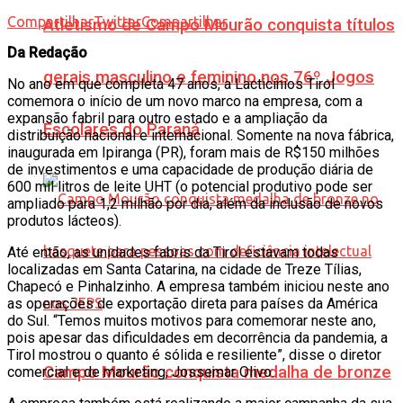
Compartilhar
Twittar
Compartilhar
Atletismo de Campo Mourão conquista títulos
Da Redação
gerais masculino e feminino nos 76º Jogos
No ano em que completa 47 anos, a Lacticínios Tirol
comemora o início de um novo marco na empresa, com a
expansão fabril para outro estado e a ampliação da
Escolares do Paraná
distribuição nacional e internacional. Somente na nova fábrica,
inaugurada em Ipiranga (PR), foram mais de R$150 milhões
de investimentos e uma capacidade de produção diária de
600 mil litros de leite UHT (o potencial produtivo pode ser
ampliado para 1,2 milhão por dia, além da inclusão de novos
produtos lácteos).
Até então, as unidades fabris da Tirol estavam todas
localizadas em Santa Catarina, na cidade de Treze Tílias,
Chapecó e Pinhalzinho. A empresa também iniciou neste ano
as operações de exportação direta para países da América
do Sul. “Temos muitos motivos para comemorar neste ano,
pois apesar das dificuldades em decorrência da pandemia, a
Tirol mostrou o quanto é sólida e resiliente”, disse o diretor
Campo Mourão conquista medalha de bronze
comercial e de marketing, Jossemar Olivo.