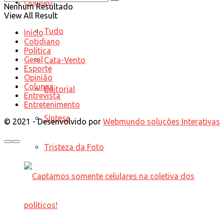
Opinião
Nenhum Resultado
View All Result
Tudo
Início
Cotidiano
Política
Geral
Cata-Vento
Esporte
Opinião
Colunas
Editorial
Entrevista
Entretenimento
Síntese
© 2021 - Desenvolvido por
Webmundo soluções Interativas
Tristeza da Foto