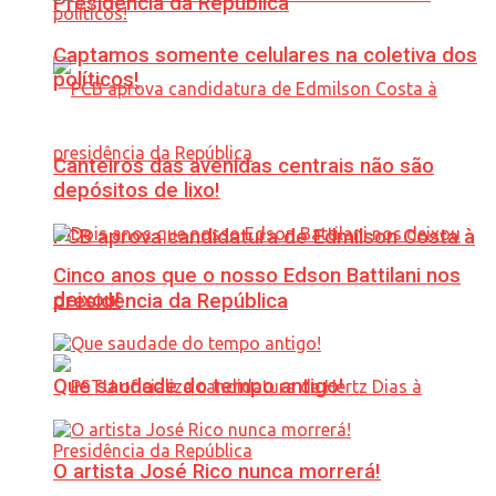
Presidência da República
Captamos somente celulares na coletiva dos
políticos!
Canteiros das avenidas centrais não são
depósitos de lixo!
PCB aprova candidatura de Edmilson Costa à
Cinco anos que o nosso Edson Battilani nos
deixou!
presidência da República
Que saudade do tempo antigo!
O artista José Rico nunca morrerá!