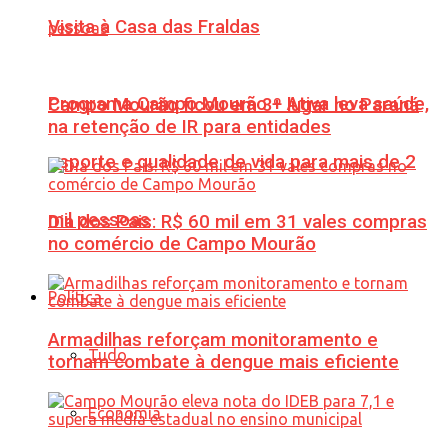
Visita à Casa das Fraldas
Programa Campo Mourão + Ativa leva saúde,
Campo Mourão ficou em 3º lugar no Paraná
na retenção de IR para entidades
esporte e qualidade de vida para mais de 2
mil pessoas
Dia dos Pais: R$ 60 mil em 31 vales compras
no comércio de Campo Mourão
Política
Armadilhas reforçam monitoramento e
Tudo
tornam combate à dengue mais eficiente
Economia