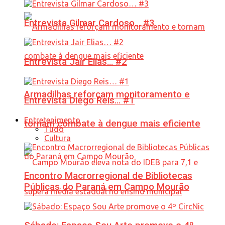
Entrevista Gilmar Cardoso… #3
Entrevista Jair Elias… #2
Armadilhas reforçam monitoramento e
Entrevista Diego Reis… #1
Entretenimento
tornam combate à dengue mais eficiente
Tudo
Cultura
Encontro Macrorregional de Bibliotecas
Públicas do Paraná em Campo Mourão