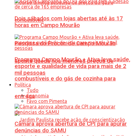
Dois sábados com lojas abertas até às 17
horas em Campo Mourão
Pesquisa do Procon de Campo Mourão
Programa Campo Mourão + Ativa leva saúde,
aponta queda nos menores preços de
esporte e qualidade de vida para mais de 2
mil pessoas
combustíveis e do gás de cozinha para
Política
Tudo
Economia
entrega
Favo com Pimenta
Câmara aprova abertura de CPI para apurar
denúncias do SAMU