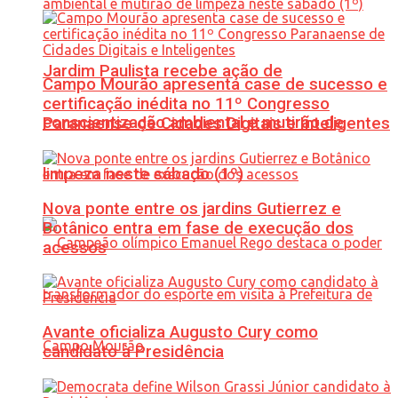
Jardim Paulista recebe ação de
Campo Mourão apresenta case de sucesso e
certificação inédita no 11º Congresso
conscientização ambiental e mutirão de
Paranaense de Cidades Digitais e Inteligentes
limpeza neste sábado (1º)
Nova ponte entre os jardins Gutierrez e
Botânico entra em fase de execução dos
acessos
Avante oficializa Augusto Cury como
candidato à Presidência