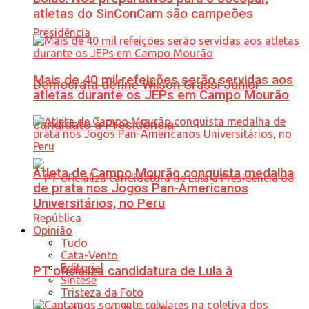
atletas do SinConCam são campeões
Mais de 40 mil refeições serão servidas aos
Democrata define Wilson Grassi Júnior
atletas durante os JEPs em Campo Mourão
candidato à Presidência
Atleta de Campo Mourão conquista medalha
de prata nos Jogos Pan-Americanos
Universitários, no Peru
Opinião
Tudo
Cata-Vento
Editorial
PT oficializa candidatura de Lula à
Síntese
Tristeza da Foto