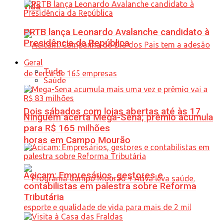
vida
PRTB lança Leonardo Avalanche candidato à
Presidência da República
Geral
Tudo
Saúde
Dois sábados com lojas abertas até às 17
Ninguém acerta Mega-Sena; prêmio acumula
para R$ 165 milhões
horas em Campo Mourão
Acicam: Empresários, gestores e
contabilistas em palestra sobre Reforma
Tributária