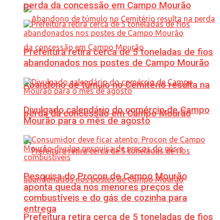
perda da concessão em Campo Mourão
Prefeitura retira cerca de 5 toneladas de fios
abandonados nos postes de Campo Mourão
Abandono de túmulo no Cemitério resulta na
Divulgado calendário do comércio de Campo
perda da concessão em Campo Mourão
Mourão para o mês de agosto
Pesquisa do Procon de Campo Mourão
aponta queda nos menores preços de
combustíveis e do gás de cozinha para
entrega
Prefeitura retira cerca de 5 toneladas de fios