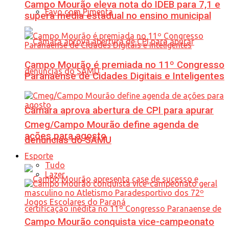
Campo Mourão eleva nota do IDEB para 7,1 e
Favo com Pimenta
supera média estadual no ensino municipal
Campo Mourão é premiada no 11º Congresso
Paranaense de Cidades Digitais e Inteligentes
Câmara aprova abertura de CPI para apurar
Cmeg/Campo Mourão define agenda de
ações para agosto
denúncias do SAMU
Esporte
Tudo
Lazer
Campo Mourão conquista vice-campeonato