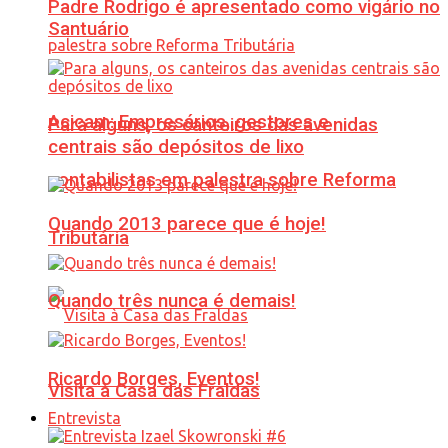
Padre Rodrigo é apresentado como vigário no
Santuário
Acicam: Empresários, gestores e
Para alguns, os canteiros das avenidas
centrais são depósitos de lixo
contabilistas em palestra sobre Reforma
Quando 2013 parece que é hoje!
Tributária
Quando três nunca é demais!
Ricardo Borges, Eventos!
Visita à Casa das Fraldas
Entrevista